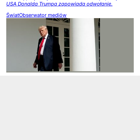
USA Donalda Trumpa zapowiada odwołanie.
Świat
Obserwator mediów