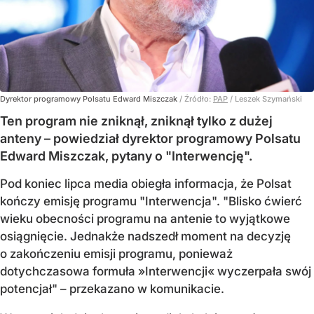
Dyrektor programowy Polsatu Edward Miszczak
/ Źródło:
PAP
/
Leszek Szymański
Ten program nie zniknął, zniknął tylko z dużej
anteny – powiedział dyrektor programowy Polsatu
Edward Miszczak, pytany o "Interwencję".
Pod koniec lipca media obiegła informacja, że Polsat
kończy emisję programu "Interwencja". "Blisko ćwierć
wieku obecności programu na antenie to wyjątkowe
osiągnięcie. Jednakże nadszedł moment na decyzję
o zakończeniu emisji programu, ponieważ
dotychczasowa formuła »Interwencji« wyczerpała swój
potencjał" – przekazano w komunikacie.