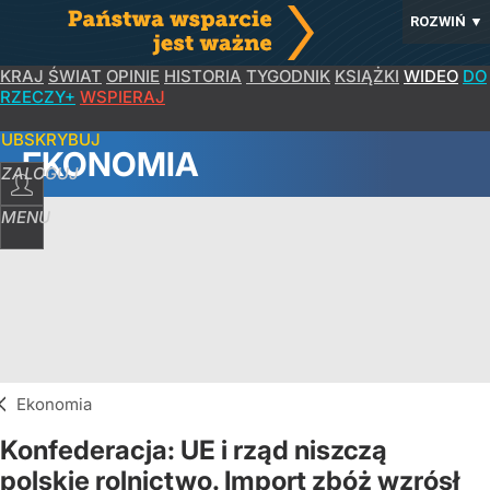
ROZWIŃ
▼
KRAJ
ŚWIAT
OPINIE
HISTORIA
TYGODNIK
KSIĄŻKI
WIDEO
DO
RZECZY+
WSPIERAJ
SUBSKRYBUJ
EKONOMIA
ZALOGUJ
MENU
Ekonomia
Konfederacja: UE i rząd niszczą
polskie rolnictwo. Import zbóż wzrósł