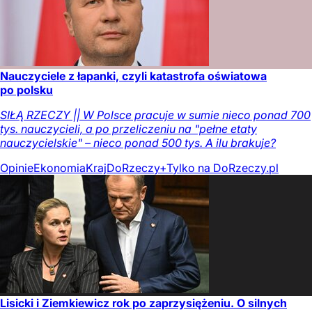
Nauczyciele z łapanki, czyli katastrofa oświatowa
po polsku
SIŁĄ RZECZY || W Polsce pracuje w sumie nieco ponad 700
tys. nauczycieli, a po przeliczeniu na "pełne etaty
nauczycielskie" – nieco ponad 500 tys. A ilu brakuje?
Opinie
Ekonomia
Kraj
DoRzeczy+
Tylko na DoRzeczy.pl
Lisicki i Ziemkiewicz rok po zaprzysiężeniu. O silnych