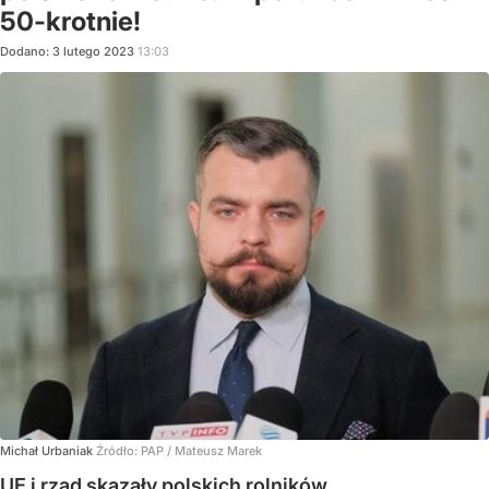
50-krotnie!
Dodano:
3
lutego
2023
13:03
Michał Urbaniak
Źródło:
PAP
/
Mateusz Marek
UE i rząd skazały polskich rolników