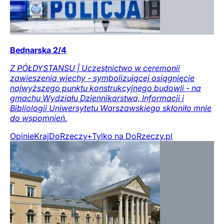
Bednarska 2/4
Z PÓŁDYSTANSU | Uczestnictwo w ceremonii
zawieszenia wiechy - symbolizującej osiągnięcie
najwyższego punktu konstrukcyjnego budowli - na
gmachu Wydziału Dziennikarstwa, Informacji i
Bibliologii Uniwersytetu Warszawskiego skłoniło mnie
do wspomnień.
Opinie
Kraj
DoRzeczy+
Tylko na DoRzeczy.pl