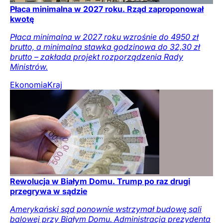
Płaca minimalna w 2027 roku. Rząd zaproponował
kwotę
Płaca minimalna w 2027 roku wzrośnie do 4950 zł
brutto, a minimalna stawka godzinowa do 32,30 zł
brutto – zakłada projekt rozporządzenia Rady
Ministrów.
Ekonomia
Kraj
Rewolucja w Białym Domu. Trump po raz drugi
przegrywa w sądzie
Amerykański sąd ponownie wstrzymał budowę sali
balowej przy Białym Domu. Administracja prezydenta