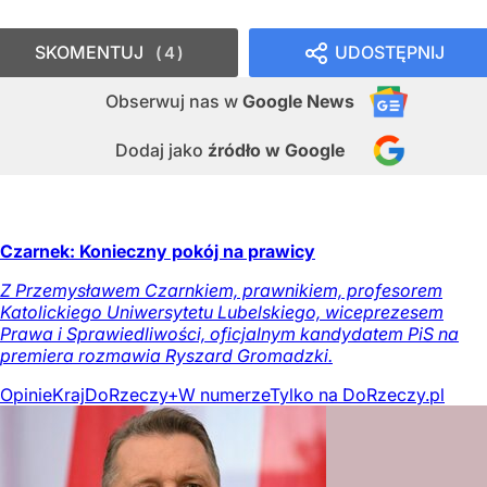
SKOMENTUJ
UDOSTĘPNIJ
4
Obserwuj nas
w
Google News
Dodaj jako
źródło w Google
Czarnek: Konieczny pokój na prawicy
Z Przemysławem Czarnkiem, prawnikiem, profesorem
Katolickiego Uniwersytetu Lubelskiego, wiceprezesem
Prawa i Sprawiedliwości, oficjalnym kandydatem PiS na
premiera rozmawia Ryszard Gromadzki.
Opinie
Kraj
DoRzeczy+
W numerze
Tylko na DoRzeczy.pl