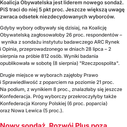
Koalicja Obywatelska jest liderem nowego sondaż.
PiS traci do niej 5 pkt proc. Jeszcze większą uwagę
zwraca odsetek niezdecydowanych wyborców.
Gdyby wybory odbywały się dzisiaj, na Koalicję
Obywatelską zagłosowałoby 26 proc. respondentów –
wynika z sondażu instytutu badawczego ARC Rynek
i Opinia, przeprowadzonego w dniach 28 lipca – 2
sierpnia na próbie 812 osób. Wyniki badania
opublikowała w sobotę (8 sierpnia) "Rzeczpospolita".
Drugie miejsce w wyborach zajęłoby Prawo
i Sprawiedliwość z poparciem na poziomie 21 proc.
Na podium, z wynikiem 8 proc., znalazłaby się jeszcze
Konfederacja. Próg wyborczy przekroczyłyby także
Konfederacja Korony Polskiej (6 proc. poparcia)
oraz Nowa Lewica (5 proc.).
Nowy sondaż. Rozwój Plus poza