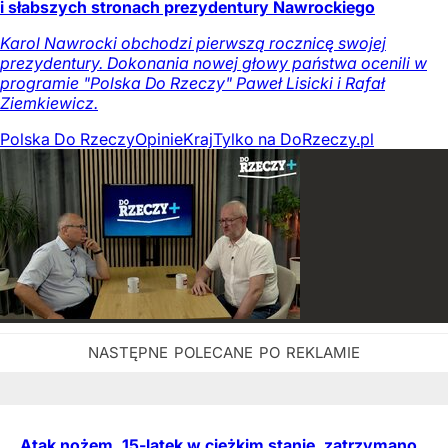
i słabszych stronach prezydentury Nawrockiego
Karol Nawrocki obchodzi pierwszą rocznicę swojej
prezydentury. Dokonania nowej głowy państwa ocenili w
programie "Polska Do Rzeczy" Paweł Lisicki i Rafał
Ziemkiewicz.
Polska Do Rzeczy
Opinie
Kraj
Tylko na DoRzeczy.pl
Atak nożem. 15-latek w ciężkim stanie, zatrzymano