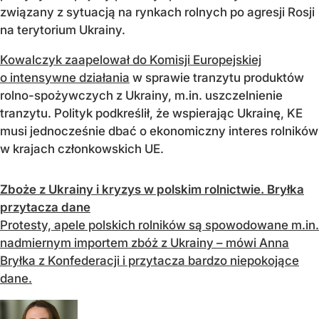
związany z sytuacją na rynkach rolnych po agresji Rosji
na terytorium Ukrainy.
Kowalczyk zaapelował do Komisji Europejskiej
o intensywne działania
w sprawie tranzytu produktów
rolno-spożywczych z Ukrainy, m.in. uszczelnienie
tranzytu. Polityk podkreślił, że wspierając Ukrainę, KE
musi jednocześnie dbać o ekonomiczny interes rolników
w krajach członkowskich UE.
Zboże z Ukrainy i kryzys w polskim rolnictwie. Bryłka
przytacza dane
Protesty, apele polskich rolników są spowodowane m.in.
nadmiernym importem zbóż z Ukrainy – mówi Anna
Bryłka z Konfederacji i przytacza bardzo niepokojące
dane.