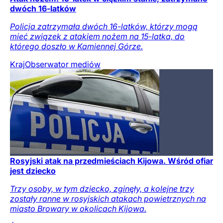
dwóch 16-latków
Policja zatrzymała dwóch 16-latków, którzy mogą
mieć związek z atakiem nożem na 15-latka, do
którego doszło w Kamiennej Górze.
Kraj
Obserwator mediów
Rosyjski atak na przedmieściach Kijowa. Wśród ofiar
jest dziecko
Trzy osoby, w tym dziecko, zginęły, a kolejne trzy
zostały ranne w rosyjskich atakach powietrznych na
miasto Browary w okolicach Kijowa.