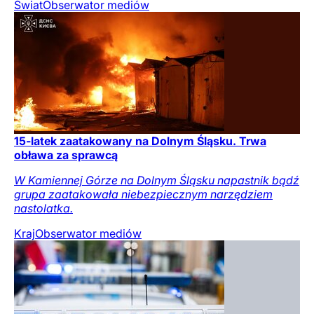
Świat
Obserwator mediów
15-latek zaatakowany na Dolnym Śląsku. Trwa
obława za sprawcą
W Kamiennej Górze na Dolnym Śląsku napastnik bądź
grupa zaatakowała niebezpiecznym narzędziem
nastolatka.
Kraj
Obserwator mediów