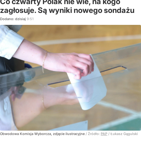
Co czwarty Polak nie wie, na kogo
zagłosuje. Są wyniki nowego sondażu
Dodano:
dzisiaj
9:51
Obwodowa Komisja Wyborcza, zdjęcie ilustracyjne
/ Źródło:
PAP
/
Łukasz Gągulski