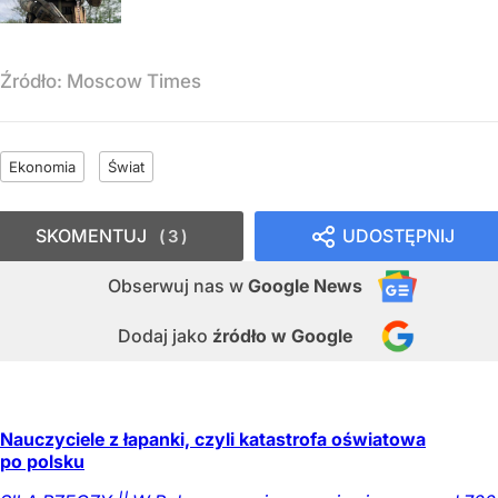
Źródło:
Moscow Times
Ekonomia
Świat
SKOMENTUJ
UDOSTĘPNIJ
3
Obserwuj nas
w
Google News
Dodaj jako
źródło w Google
Nauczyciele z łapanki, czyli katastrofa oświatowa
po polsku