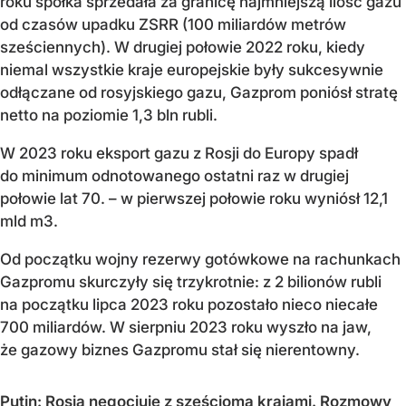
roku spółka sprzedała za granicę najmniejszą ilość gazu
od czasów upadku ZSRR (100 miliardów metrów
sześciennych). W drugiej połowie 2022 roku, kiedy
niemal wszystkie kraje europejskie były sukcesywnie
odłączane od rosyjskiego gazu, Gazprom poniósł stratę
netto na poziomie 1,3 bln rubli.
W 2023 roku eksport gazu z Rosji do Europy spadł
do minimum odnotowanego ostatni raz w drugiej
połowie lat 70. – w pierwszej połowie roku wyniósł 12,1
mld m3.
Od początku wojny rezerwy gotówkowe na rachunkach
Gazpromu skurczyły się trzykrotnie: z 2 bilionów rubli
na początku lipca 2023 roku pozostało nieco niecałe
700 miliardów. W sierpniu 2023 roku wyszło na jaw,
że gazowy biznes Gazpromu stał się nierentowny.
Putin: Rosja negocjuje z sześcioma krajami. Rozmowy