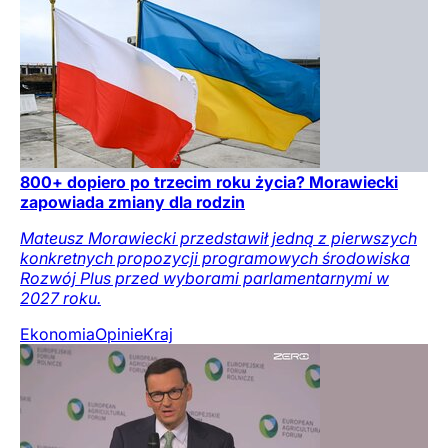
800+ dopiero po trzecim roku życia? Morawiecki
zapowiada zmiany dla rodzin
Mateusz Morawiecki przedstawił jedną z pierwszych
konkretnych propozycji programowych środowiska
Rozwój Plus przed wyborami parlamentarnymi w
2027 roku.
Ekonomia
Opinie
Kraj