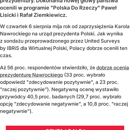
prezydentury. Dokonania nowej głowy państwa
ocenili w programie "Polska Do Rzeczy" Paweł
Lisicki i Rafał Ziemkiewicz.
W czwartek 6 sierpnia mija rok od zaprzysiężenia Karola
Nawrockiego na urząd prezydenta Polski. Jak wynika
z sondażu przeprowadzonego przez United Surveys
by IBRiS dla Wirtualnej Polski, Polacy dobrze ocenili ten
czas.
Aż 56 proc. respondentów stwierdziło, że
dobrze ocenia
prezydenturę Nawrockiego
(33 proc. wybrało
odpowiedź "zdecydowanie pozytywnie", a 23 proc.
"raczej pozytywnie"). Negatywną ocenę wystawiło
przywódcy 40,5 proc. badanych (29,7 proc. wybrało
opcję "zdecydowanie negatywnie", a 10,8 proc. "raczej
negatywnie").