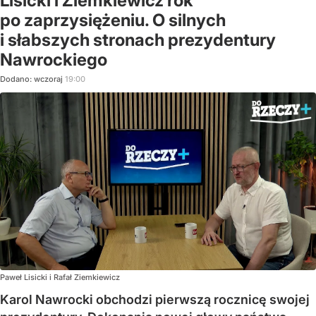
Lisicki i Ziemkiewicz rok
po zaprzysiężeniu. O silnych
i słabszych stronach prezydentury
Nawrockiego
Dodano:
wczoraj
19:00
Paweł Lisicki i Rafał Ziemkiewicz
Karol Nawrocki obchodzi pierwszą rocznicę swojej