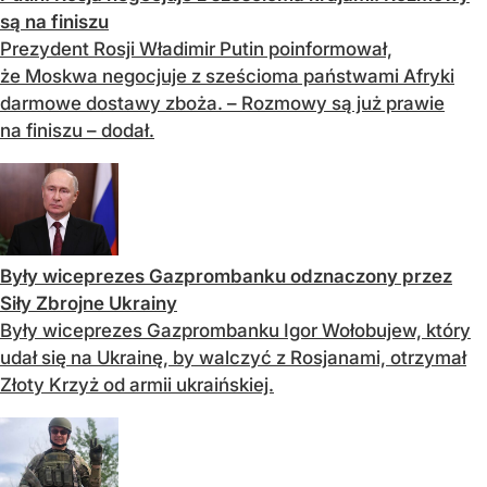
są na finiszu
Prezydent Rosji Władimir Putin poinformował,
że Moskwa negocjuje z sześcioma państwami Afryki
darmowe dostawy zboża. – Rozmowy są już prawie
na finiszu – dodał.
Były wiceprezes Gazprombanku odznaczony przez
Siły Zbrojne Ukrainy
Były wiceprezes Gazprombanku Igor Wołobujew, który
udał się na Ukrainę, by walczyć z Rosjanami, otrzymał
Złoty Krzyż od armii ukraińskiej.