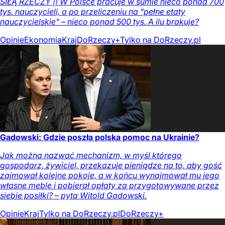
SIŁĄ RZECZY || W Polsce pracuje w sumie nieco ponad 700
tys. nauczycieli, a po przeliczeniu na "pełne etaty
nauczycielskie" – nieco ponad 500 tys. A ilu brakuje?
Opinie
Ekonomia
Kraj
DoRzeczy+
Tylko na DoRzeczy.pl
Gadowski: Gdzie poszła polska pomoc na Ukrainie?
Jak można nazwać mechanizm, w myśl którego
gospodarz, żywiciel, przekazuje pieniądze na to, aby gość
zajmował kolejne pokoje, a w końcu wynajmował mu jego
własne meble i pobierał opłaty za przygotowywane przez
siebie posiłki? – pyta Witold Gadowski.
Opinie
Kraj
Tylko na DoRzeczy.pl
DoRzeczy+