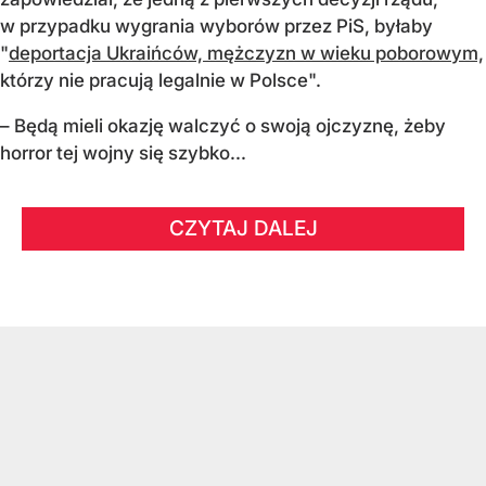
w przypadku wygrania wyborów przez PiS, byłaby
"
deportacja Ukraińców, mężczyzn w wieku poborowym,
którzy nie pracują legalnie w Polsce".
– Będą mieli okazję walczyć o swoją ojczyznę, żeby
horror tej wojny się szybko...
CZYTAJ DALEJ