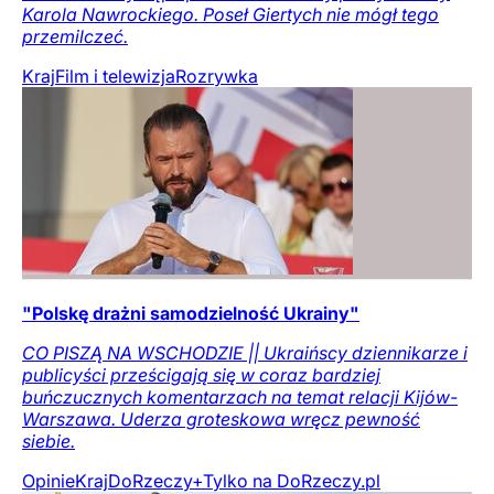
Karola Nawrockiego. Poseł Giertych nie mógł tego
przemilczeć.
Kraj
Film i telewizja
Rozrywka
"Polskę drażni samodzielność Ukrainy"
CO PISZĄ NA WSCHODZIE || Ukraińscy dziennikarze i
publicyści prześcigają się w coraz bardziej
buńczucznych komentarzach na temat relacji Kijów-
Warszawa. Uderza groteskowa wręcz pewność
siebie.
Opinie
Kraj
DoRzeczy+
Tylko na DoRzeczy.pl