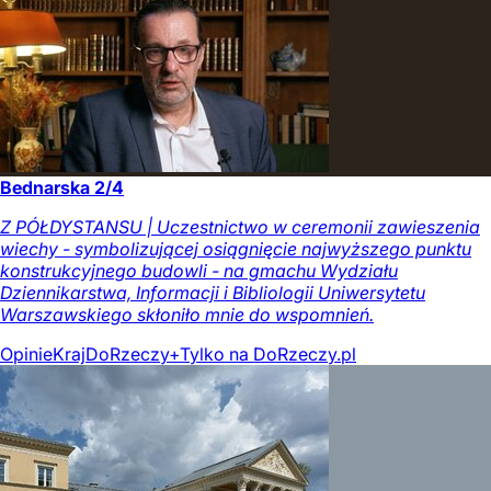
Bednarska 2/4
Z PÓŁDYSTANSU | Uczestnictwo w ceremonii zawieszenia
wiechy - symbolizującej osiągnięcie najwyższego punktu
konstrukcyjnego budowli - na gmachu Wydziału
Dziennikarstwa, Informacji i Bibliologii Uniwersytetu
Warszawskiego skłoniło mnie do wspomnień.
Opinie
Kraj
DoRzeczy+
Tylko na DoRzeczy.pl