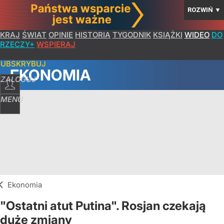
ROZWIŃ
▼
KRAJ
ŚWIAT
OPINIE
HISTORIA
TYGODNIK
KSIĄŻKI
WIDEO
DO
RZECZY+
WSPIERAJ
SUBSKRYBUJ
EKONOMIA
ZALOGUJ
MENU
Ekonomia
"Ostatni atut Putina". Rosjan czekają
duże zmiany