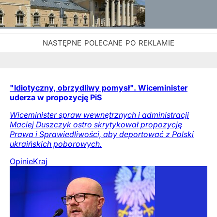
"Idiotyczny, obrzydliwy pomysł". Wiceminister
uderza w propozycję PiS
Wiceminister spraw wewnętrznych i administracji
Maciej Duszczyk ostro skrytykował propozycję
Prawa i Sprawiedliwości, aby deportować z Polski
ukraińskich poborowych.
Opinie
Kraj