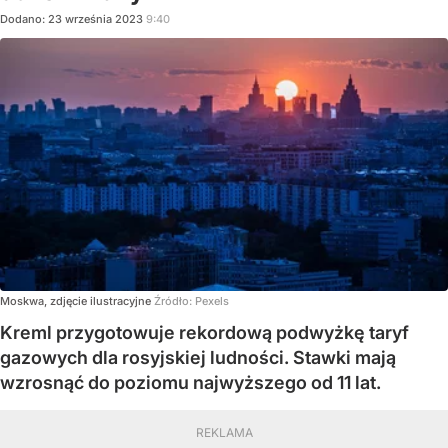
Dodano:
23
września
2023
9:40
Moskwa, zdjęcie ilustracyjne
Źródło:
Pexels
Kreml przygotowuje rekordową podwyżkę taryf
gazowych dla rosyjskiej ludności. Stawki mają
wzrosnąć do poziomu najwyższego od 11 lat.