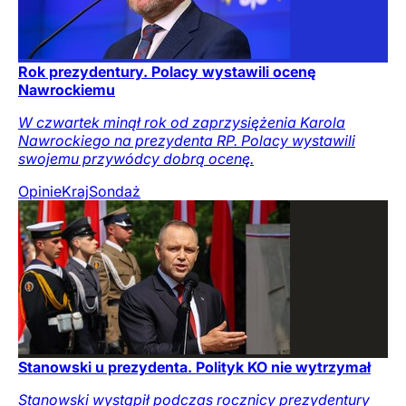
Rok prezydentury. Polacy wystawili ocenę
Nawrockiemu
W czwartek minął rok od zaprzysiężenia Karola
Nawrockiego na prezydenta RP. Polacy wystawili
swojemu przywódcy dobrą ocenę.
Opinie
Kraj
Sondaż
Stanowski u prezydenta. Polityk KO nie wytrzymał
Stanowski wystąpił podczas rocznicy prezydentury