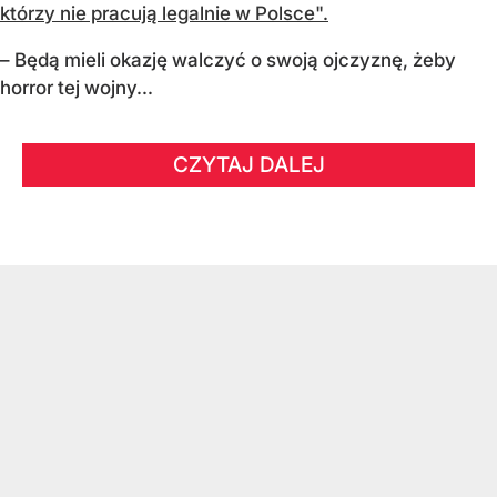
którzy nie pracują legalnie w Polsce".
– Będą mieli okazję walczyć o swoją ojczyznę, żeby
horror tej wojny...
CZYTAJ DALEJ