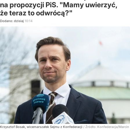
na propozycji PiS. "Mamy uwierzyć,
że teraz to odwrócą?"
Dodano:
dzisiaj
10:14
Krzysztof Bosak, wicemarszałek Sejmu z Konfederacji
/ Źródło:
Konfederacja/Marcin