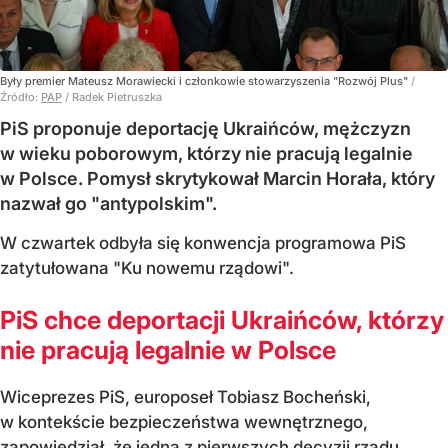
Były premier Mateusz Morawiecki i członkowie stowarzyszenia "Rozwój Plus"
/
Źródło:
PAP
/
Radek Pietruszka
PiS proponuje deportację Ukraińców, mężczyzn
w wieku poborowym, którzy nie pracują legalnie
w Polsce. Pomysł skrytykował Marcin Horała, który
nazwał go "antypolskim".
W czwartek odbyła się konwencja programowa PiS
zatytułowana "Ku nowemu rządowi".
PiS chce deportacji Ukraińców, którzy
nie pracują legalnie w Polsce
Wiceprezes PiS, europoseł Tobiasz Bocheński,
w kontekście bezpieczeństwa wewnętrznego,
zapowiedział, że jedną z pierwszych decyzji rządu,