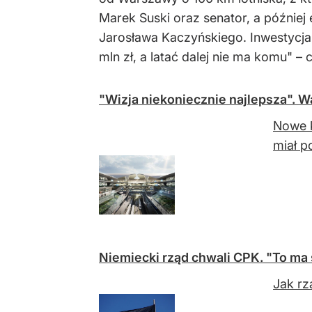
Marek Suski oraz senator, a później
Jarosława Kaczyńskiego. Inwestycja
mln zł, a latać dalej nie ma komu" –
"Wizja niekoniecznie najlepsza".
Nowe k
miał p
Niemiecki rząd chwali CPK. "To ma
Jak rz