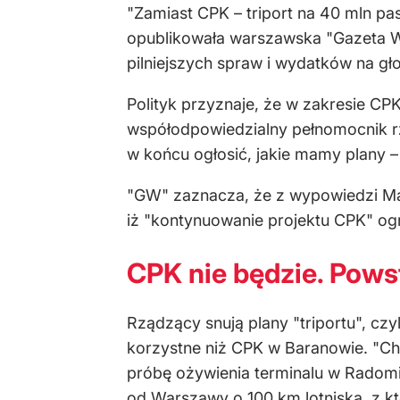
"Zamiast CPK – triport na 40 mln pa
opublikowała warszawska "Gazeta Wy
pilniejszych spraw i wydatków na gł
Polityk przyznaje, że w zakresie CP
współodpowiedzialny pełnomocnik rzą
w końcu ogłosić, jakie mamy plany – 
"GW" zaznacza, że z wypowiedzi Maci
iż "kontynuowanie projektu CPK" og
CPK nie będzie. Powst
Rządzący snują plany "triportu", czy
korzystne niż CPK w Baranowie. "Chod
próbę ożywienia terminalu w Radomi
od Warszawy o 100 km lotniska, z któr