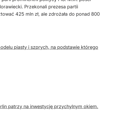
rawiecki. Przekonali prezesa partii
ztować 425 mln zł, ale zdrożała do ponad 800
delu piasty i szprych, na podstawie którego
rlin patrzy na inwestycję przychylnym okiem.