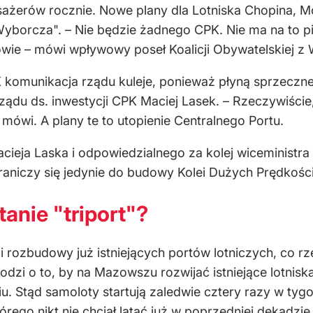
sażerów rocznie. Nowe plany dla Lotniska Chopina, Mo
borcza". – Nie będzie żadnego CPK. Nie ma na to p
owie – mówi wpływowy poseł Koalicji Obywatelskiej z
K komunikacja rządu kuleje, ponieważ płyną sprzeczne
du ds. inwestycji CPK Maciej Lasek. – Rzeczywiście,
mówi. A plany te to utopienie Centralnego Portu.
eja Laska i odpowiedzialnego za kolej wiceministra 
raniczy się jedynie do budowy Kolei Dużych Prędkośc
anie "triport"?
li rozbudowy już istniejących portów lotniczych, co 
zi o to, by na Mazowszu rozwijać istniejące lotniska
u. Stąd samoloty startują zaledwie cztery razy w ty
ego nikt nie chciał latać już w poprzedniej dekadzie, 