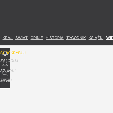
Udostępnij
8
Skomentuj
KRAJ
ŚWIAT
OPINIE
HISTORIA
TYGODNIK
KSIĄŻKI
WI
SUBSKRYBUJ
ZALOGUJ
SZUKAJ
MENU