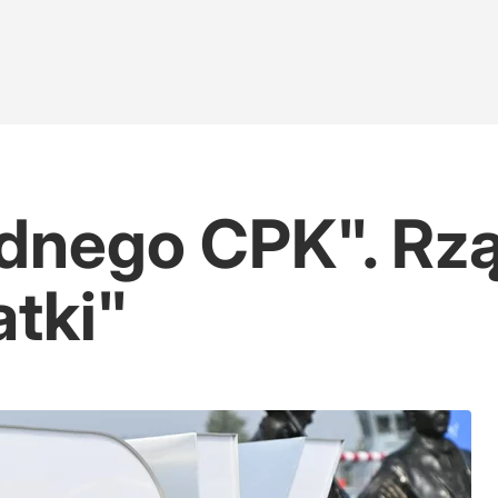
adnego CPK". Rz
atki"