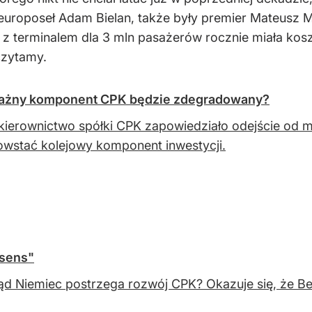
 europoseł Adam Bielan, także były premier Mateusz Mo
 z terminalem dla 3 mln pasażerów rocznie miała kos
 czytamy.
 Ważny komponent CPK będzie zdegradowany?
ierownictwo spółki CPK zapowiedziało odejście od mo
owstać kolejowy komponent inwestycji.
 sens"
ąd Niemiec postrzega rozwój CPK? Okazuje się, że Be