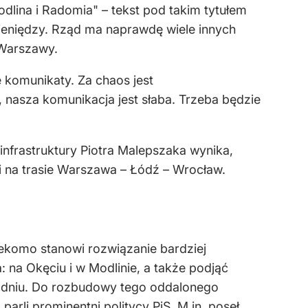
dlina i Radomia" – tekst pod takim tytułem
ieniędzy. Rząd ma naprawdę wiele innych
 Warszawy.
 komunikaty. Za chaos jest
 nasza komunikacja jest słaba. Trzeba będzie
infrastruktury Piotra Malepszaka wynika,
i na trasie Warszawa – Łódź – Wrocław.
rzekomo stanowi rozwiązanie bardziej
: na Okęciu i w Modlinie, a także podjąć
godniu. Do rozbudowy tego oddalonego
parli prominentni politycy PiS. M.in. poseł