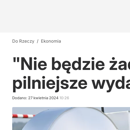
Do Rzeczy
/
Ekonomia
"Nie będzie ż
pilniejsze wyd
Dodano:
27
kwietnia
2024
10:26