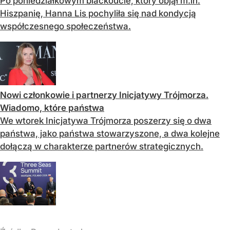
Po poniedziałkowym blackoucie, który objął m.in.
Hiszpanię, Hanna Lis pochyliła się nad kondycją
współczesnego społeczeństwa.
Nowi członkowie i partnerzy Inicjatywy Trójmorza.
Wiadomo, które państwa
We wtorek Inicjatywa Trójmorza poszerzy się o dwa
państwa, jako państwa stowarzyszone, a dwa kolejne
dołączą w charakterze partnerów strategicznych.