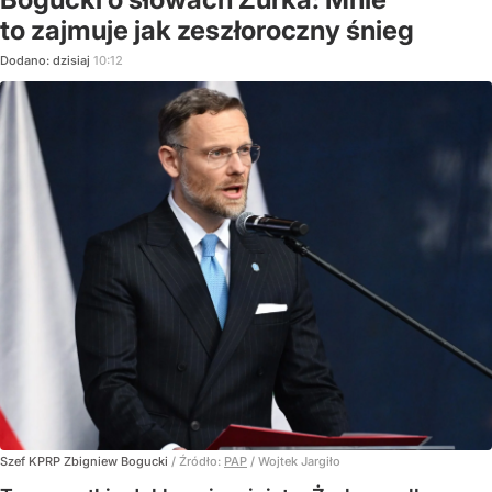
to zajmuje jak zeszłoroczny śnieg
Dodano:
dzisiaj
10:12
Szef KPRP Zbigniew Bogucki
/ Źródło:
PAP
/
Wojtek Jargiło