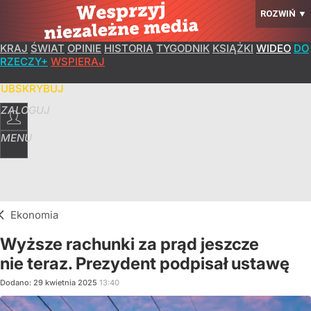
ROZWIŃ
▼
KRAJ
ŚWIAT
OPINIE
HISTORIA
TYGODNIK
KSIĄŻKI
WIDEO
DO
RZECZY+
WSPIERAJ
SUBSKRYBUJ
ZALOGUJ
MENU
Ekonomia
Wyższe rachunki za prąd jeszcze
nie teraz. Prezydent podpisał ustawę
Dodano:
29
kwietnia
2025
13:40