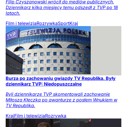
Filip Czyszanowski wrócił do mediów publicznych.
Dziennikarz kilka miesięcy temu odszedł z TVP po 18
latach.
Film i telewizja
Rozrywka
Sport
Kraj
Burza po zachowaniu gwiazdy TV Republika. Były
dziennikarz TVP: Niedopuszczalne
Byli dziennikarze TVP skomentowali zachowanie
Miłosza Kłeczka po awanturze z posłem Wnukiem w
TV Republika.
Kraj
Film i telewizja
Rozrywka