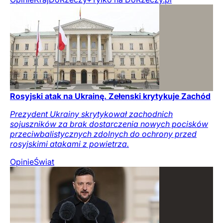
Rosyjski atak na Ukrainę. Zełenski krytykuje Zachód
Prezydent Ukrainy skrytykował zachodnich
sojuszników za brak dostarczenia nowych pocisków
przeciwbalistycznych zdolnych do ochrony przed
rosyjskimi atakami z powietrza.
Opinie
Świat