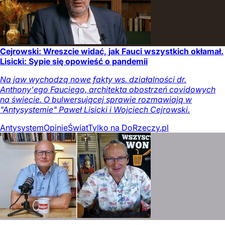
Cejrowski: Wreszcie widać, jak Fauci wszystkich okłamał.
Lisicki: Sypie się opowieść o pandemii
Na jaw wychodzą nowe fakty ws. działalności dr.
Anthony'ego Fauciego, architekta obostrzeń covidowych
na świecie. O bulwersującej sprawie rozmawiają w
"Antysystemie" Paweł Lisicki i Wojciech Cejrowski.
Antysystem
Opinie
Świat
Tylko na DoRzeczy.pl