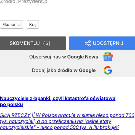
Źródło:
Prezydent.pl
Ekonomia
Kraj
SKOMENTUJ
UDOSTĘPNIJ
5
Obserwuj nas
w
Google News
Dodaj jako
źródło w Google
Nauczyciele z łapanki, czyli katastrofa oświatowa
po polsku
SIŁĄ RZECZY || W Polsce pracuje w sumie nieco ponad 700
tys. nauczycieli, a po przeliczeniu na "pełne etaty
nauczycielskie" – nieco ponad 500 tys. A ilu brakuje?