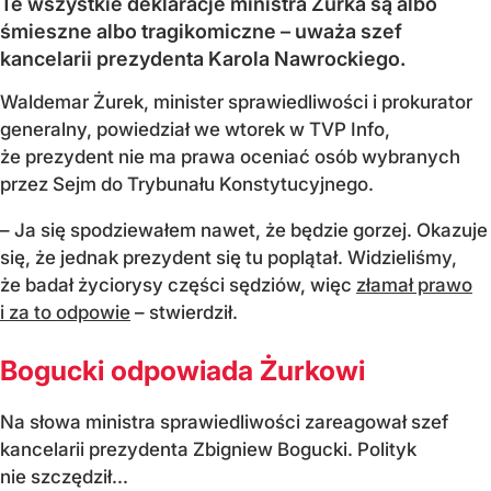
Te wszystkie deklaracje ministra Żurka są albo
śmieszne albo tragikomiczne – uważa szef
kancelarii prezydenta Karola Nawrockiego.
Waldemar Żurek, minister sprawiedliwości i prokurator
generalny, powiedział we wtorek w TVP Info,
że prezydent nie ma prawa oceniać osób wybranych
przez Sejm do Trybunału Konstytucyjnego.
– Ja się spodziewałem nawet, że będzie gorzej. Okazuje
się, że jednak prezydent się tu poplątał. Widzieliśmy,
że badał życiorysy części sędziów, więc
złamał prawo
i za to odpowie
– stwierdził.
Bogucki odpowiada Żurkowi
Na słowa ministra sprawiedliwości zareagował szef
kancelarii prezydenta Zbigniew Bogucki. Polityk
nie szczędził...