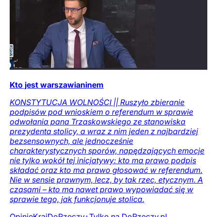
Kto jest warszawianinem
KONSTYTUCJA WOLNOŚCI || Ruszyło zbieranie
podpisów pod wnioskiem o referendum w sprawie
odwołania pana Trzaskowskiego ze stanowiska
prezydenta stolicy, a wraz z nim jeden z najbardziej
bezsensownych, ale jednocześnie
charakterystycznych sporów, napędzających emocje
nie tylko wokół tej inicjatywy: kto ma prawo podpis
składać oraz kto ma prawo głosować w referendum.
Nie w sensie prawnym, lecz, by tak rzec, etycznym. A
czasami – kto ma nawet prawo wypowiadać się w
sprawie tego, jak funkcjonuje stolica.
Opinie
Kraj
DoRzeczy+
Tylko na DoRzeczy.pl