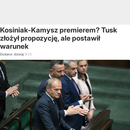
Kosiniak-Kamysz premierem? Tusk
złożył propozycję, ale postawił
warunek
Dodano:
dzisiaj
9:23