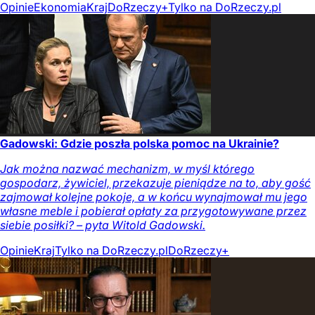
Opinie
Ekonomia
Kraj
DoRzeczy+
Tylko na DoRzeczy.pl
Gadowski: Gdzie poszła polska pomoc na Ukrainie?
Jak można nazwać mechanizm, w myśl którego
gospodarz, żywiciel, przekazuje pieniądze na to, aby gość
zajmował kolejne pokoje, a w końcu wynajmował mu jego
własne meble i pobierał opłaty za przygotowywane przez
siebie posiłki? – pyta Witold Gadowski.
Opinie
Kraj
Tylko na DoRzeczy.pl
DoRzeczy+