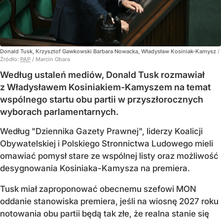
Donald Tusk, Krzysztof Gawkowski Barbara Nowacka, Władysław Kosiniak-Kamysz
/
Źródło:
PAP
/
Marcin Obara
Według ustaleń mediów, Donald Tusk rozmawiał
z Władysławem Kosiniakiem-Kamyszem na temat
wspólnego startu obu partii w przyszłorocznych
wyborach parlamentarnych.
Według "Dziennika Gazety Prawnej", liderzy Koalicji
Obywatelskiej i Polskiego Stronnictwa Ludowego mieli
omawiać pomysł stare ze wspólnej listy oraz możliwość
desygnowania Kosiniaka-Kamysza na premiera.
Tusk miał zaproponować obecnemu szefowi MON
oddanie stanowiska premiera, jeśli na wiosnę 2027 roku
notowania obu partii będą tak złe, że realna stanie się