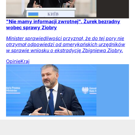
"Nie mamy informacji zwrotnej". Żurek bezradny
wobec sprawy Ziobry
Minister sprawiedliwości przyznał, że do tej pory nie
otrzymał odpowiedzi od amerykańskich urzędników
w sprawie wniosku o ekstradycję Zbigniewa Ziobry.
Opinie
Kraj