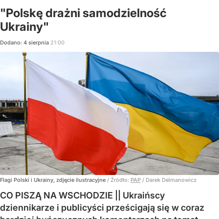
"Polskę drażni samodzielność
Ukrainy"
Dodano:
4
sierpnia
21:00
Flagi Polski i Ukrainy, zdjęcie ilustracyjne
/ Źródło:
PAP
/
Darek Delmanowicz
CO PISZĄ NA WSCHODZIE || Ukraińscy
dziennikarze i publicyści prześcigają się w coraz