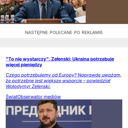
"To nie wystarczy". Zełenski: Ukraina potrzebuje
więcej pieniędzy
Czego potrzebujemy od Europy? Naprawdę uważam,
że potrzebne jest większe wsparcie – powiedział
Wołodymyr Zełenski.
Świat
Obserwator mediów