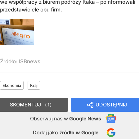
we współpracy z biurem podróży Itaka – poinformowali
przedstawiciele obu firm.
Źródło:
ISBnews
Ekonomia
Kraj
SKOMENTUJ
UDOSTĘPNIJ
1
Obserwuj nas
w
Google News
Dodaj jako
źródło w Google