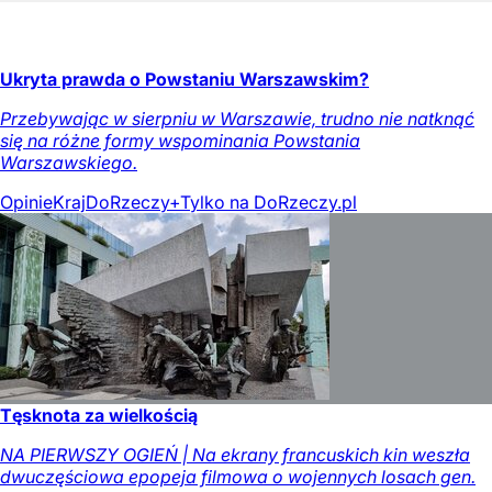
Ukryta prawda o Powstaniu Warszawskim?
Przebywając w sierpniu w Warszawie, trudno nie natknąć
się na różne formy wspominania Powstania
Warszawskiego.
Opinie
Kraj
DoRzeczy+
Tylko na DoRzeczy.pl
Tęsknota za wielkością
NA PIERWSZY OGIEŃ | Na ekrany francuskich kin weszła
dwuczęściowa epopeja filmowa o wojennych losach gen.