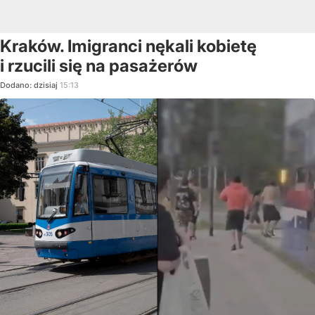
Kraków. Imigranci nękali kobietę
i rzucili się na pasażerów
Dodano:
dzisiaj
15:13