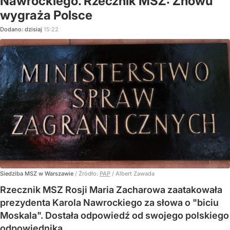
Nawrockiego. Rzecznik MSZ: Znowu
wygraża Polsce
Dodano:
dzisiaj
15:22
Siedziba MSZ w Warszawie
/ Źródło:
PAP
/
Albert Zawada
Rzecznik MSZ Rosji Maria Zacharowa zaatakowała
prezydenta Karola Nawrockiego za słowa o "biciu
Moskala". Dostała odpowiedź od swojego polskiego
odpowiednika.