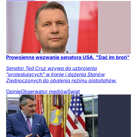
Prowojenne wezwanie senatora USA. "Dać im broń"
Senator Ted Cruz wzywa do uzbrojenia
"protestujących" w Iranie i dążenia Stanów
Zjednoczonych do obalenia reżimu ajatollahów.
Opinie
Obserwator mediów
Świat