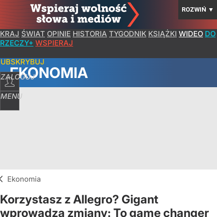
ROZWIŃ
▼
KRAJ
ŚWIAT
OPINIE
HISTORIA
TYGODNIK
KSIĄŻKI
WIDEO
DO
RZECZY+
WSPIERAJ
SUBSKRYBUJ
EKONOMIA
ZALOGUJ
MENU
Ekonomia
Korzystasz z Allegro? Gigant
wprowadza zmiany: To game changer