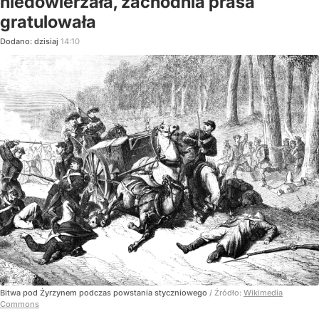
niedowierzała, zachodnia prasa
gratulowała
Dodano:
dzisiaj
14:10
Bitwa pod Żyrzynem podczas powstania styczniowego
/ Źródło:
Wikimedia
Commons