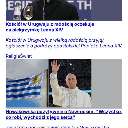
Kościół w Urugwaju z radością oczekuje
na pielgrzymkę Leona XIV
Kościół w Urugwaju z wielką radością przyjął
ogłoszenie o podróży apostolskiej Papieża Leona XIV.
Religia
Świat
Nowakowska pozytywnie o Nawrockim. "Wszystko,
co robi, wychodzi z jego serca"
Związana obecnie z Polsatem Ida Nowakowska