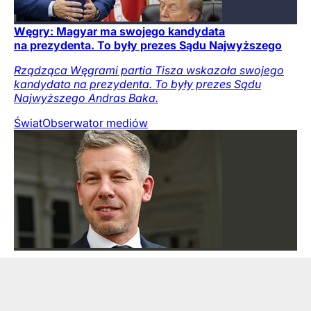
Węgry: Magyar ma swojego kandydata
na prezydenta. To były prezes Sądu Najwyższego
Rządząca Węgrami partia Tisza wskazała swojego
kandydata na prezydenta. To były prezes Sądu
Najwyższego Andras Baka.
Świat
Obserwator mediów