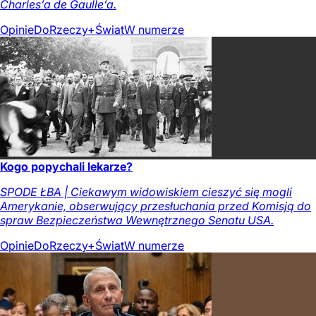
Charles’a de Gaulle’a.
Opinie
DoRzeczy+
Świat
W numerze
Kogo popychali lekarze?
SPODE ŁBA | Ciekawym widowiskiem cieszyć się mogli
Amerykanie, obserwujący przesłuchania przed Komisją do
spraw Bezpieczeństwa Wewnętrznego Senatu USA.
Opinie
DoRzeczy+
Świat
W numerze