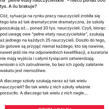
na "pełne etaty nauczycielskie" – nieco ponad 500
tys. A ilu brakuje?
Cóż, sytuacja na rynku pracy nauczycieli zrobiła się
tego lata aż tak dramatycznie dramatyczna, że szkoły
poszukują aż… ponad 20 tys. nauczycieli. Czyli, biorąc
pod uwagę owe "pełne etaty nauczycielskie", szukają
aż jednego na każdych 25 nauczycieli. Doszło do tego,
że gotowe są przyjąć niemal każdego, kto się nawinie,
nawet jeśli nie ma odpowiednich kwalifikacji, a kuratoria
nie mają wyjścia i całymi tysiącami zatwierdzają
wnioski o ich zatrudnienie, bo bez ich zgody załatanie
wakatu jest niemożliwe.
A dlaczego szkoły szukają naraz aż tak wielu
nauczycieli? Bo tak wielu z nich szkoły właśnie
porzuciło. A dlaczego tak wielu z nich nagle...