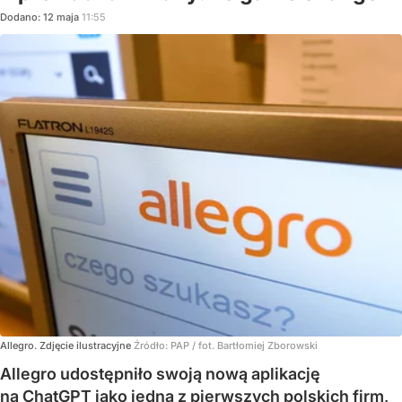
Dodano:
12
maja
11:55
Allegro. Zdjęcie ilustracyjne
Źródło:
PAP
/
fot. Bartłomiej Zborowski
Allegro udostępniło swoją nową aplikację
na ChatGPT jako jedna z pierwszych polskich firm,