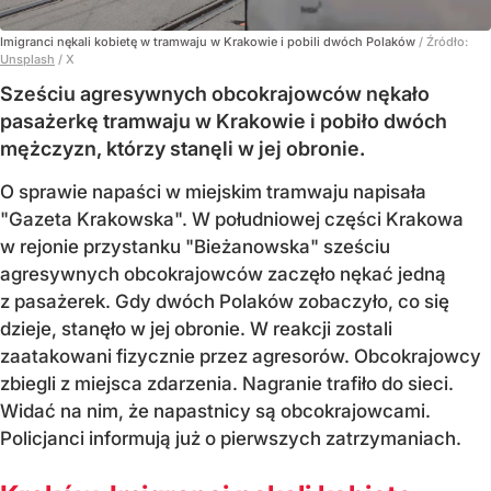
Imigranci nękali kobietę w tramwaju w Krakowie i pobili dwóch Polaków
/ Źródło:
Unsplash
/
X
Sześciu agresywnych obcokrajowców nękało
pasażerkę tramwaju w Krakowie i pobiło dwóch
mężczyzn, którzy stanęli w jej obronie.
O sprawie napaści w miejskim tramwaju napisała
"Gazeta Krakowska". W południowej części Krakowa
w rejonie przystanku "Bieżanowska" sześciu
agresywnych obcokrajowców zaczęło nękać jedną
z pasażerek. Gdy dwóch Polaków zobaczyło, co się
dzieje, stanęło w jej obronie. W reakcji zostali
zaatakowani fizycznie przez agresorów. Obcokrajowcy
zbiegli z miejsca zdarzenia. Nagranie trafiło do sieci.
Widać na nim, że napastnicy są obcokrajowcami.
Policjanci informują już o pierwszych zatrzymaniach.