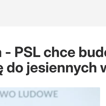
użytku
ka - PSL chce bu
ję do jesiennych