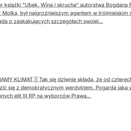
r książki "Ubek. Wina i skrucha" autorstwa Bogdana
 Molka, był najgroźniejszym agentem w trójmiejskim ś
da o zaskakujących szczegółach swojej...
AMY KLIMAT || Tak się dziwnie składa, że od czterech
ić się z demokratycznym werdyktem. Pogarda jaka w o
nych elit III RP na wyborców Prawa...