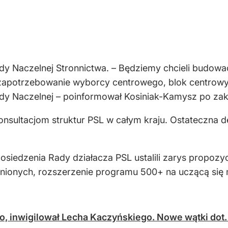
y Naczelnej Stronnictwa. – Będziemy chcieli budować
zapotrzebowanie wyborcy centrowego, blok centrowy,
Rady Naczelnej – poinformował Kosiniak-Kamysz po za
onsultacjom struktur PSL w całym kraju. Ostateczna 
iedzenia Rady działacza PSL ustalili zarys propozyc
nionych, rozszerzenie programu 500+ na uczącą się 
 inwigilował Lecha Kaczyńskiego. Nowe wątki dot. d