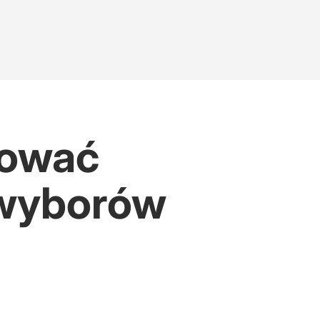
dować
 wyborów