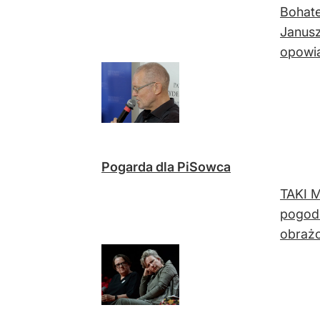
Bohate
Janusz
opowia
Pogarda dla PiSowca
TAKI M
pogodz
obrażo