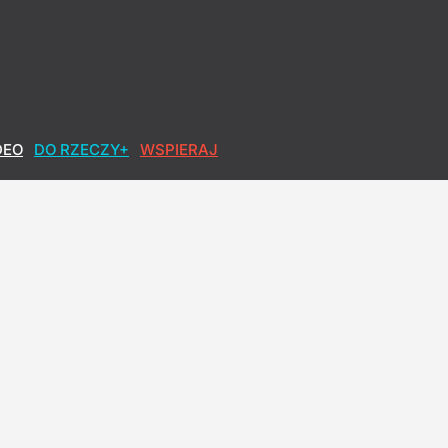
ączy do Morawieckiego?
DEO
DO RZECZY+
WSPIERAJ
ntzen: Prędzej mi ręka uschnie
kontra radykałowie