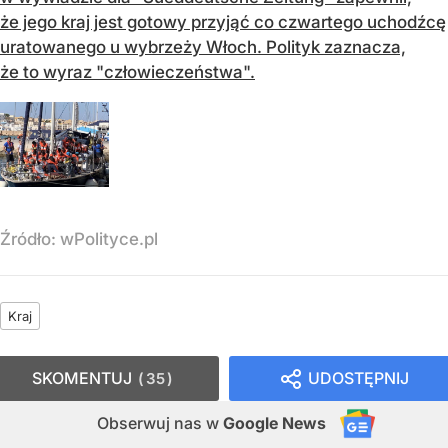
że jego kraj jest gotowy przyjąć co czwartego uchodźcę
uratowanego u wybrzeży Włoch. Polityk zaznacza,
że to wyraz "człowieczeństwa".
Źródło:
wPolityce.pl
Kraj
SKOMENTUJ
UDOSTĘPNIJ
35
Obserwuj nas
w
Google News