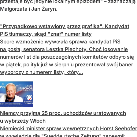
przestaje być jedynie lokalnym epizodem" – zaznaczają
Małgorzata i Jan Żaryn.
"Przypadkowo wstawiony przez grafika". Kandydat
PiS tłumaczy, skąd "znał" numer listy
Spore wzmożenie wywołała sprawa kandydat PiS
na posła, senatora Leszka Piechoty. Choć losowanie
numerów list dla poszczególnych komitetów odbyło się
w piątek, polityk już w sierpniu prezentował swój baner
wyborczy z numerem listy, który...
Niemcy przyjmą 25 proc. uchodźców uratowanych
u wybrzeży Włoch
Niemiecki minister spraw wewnętrznych Horst Seehofer
w wywiadzie dla "Sueddeutsche Zeitung" zapewnił,