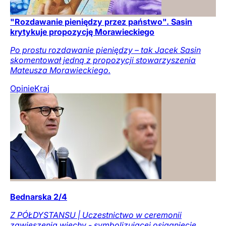
"Rozdawanie pieniędzy przez państwo". Sasin
krytykuje propozycję Morawieckiego
Po prostu rozdawanie pieniędzy – tak Jacek Sasin
skomentował jedną z propozycji stowarzyszenia
Mateusza Morawieckiego.
Opinie
Kraj
Bednarska 2/4
Z PÓŁDYSTANSU | Uczestnictwo w ceremonii
zawieszenia wiechy - symbolizującej osiągnięcie