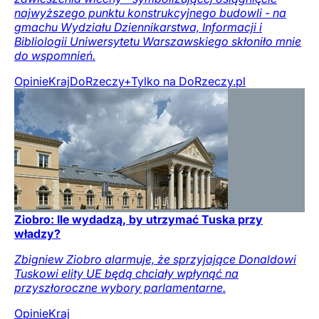
najwyższego punktu konstrukcyjnego budowli - na
gmachu Wydziału Dziennikarstwa, Informacji i
Bibliologii Uniwersytetu Warszawskiego skłoniło mnie
do wspomnień.
Opinie
Kraj
DoRzeczy+
Tylko na DoRzeczy.pl
Ziobro: Ile wydadzą, by utrzymać Tuska przy
władzy?
Zbigniew Ziobro alarmuje, że sprzyjające Donaldowi
Tuskowi elity UE będą chciały wpłynąć na
przyszłoroczne wybory parlamentarne.
Opinie
Kraj