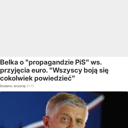
Belka o "propagandzie PiS" ws.
przyjęcia euro. "Wszyscy boją się
cokolwiek powiedzieć"
Dodano:
wczoraj
21:15