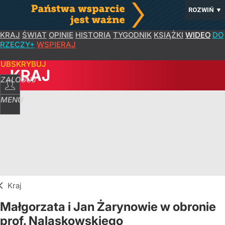
ROZWIŃ
▼
KRAJ
ŚWIAT
OPINIE
HISTORIA
TYGODNIK
KSIĄŻKI
WIDEO
DO
RZECZY+
WSPIERAJ
SUBSKRYBUJ
KRAJ
ZALOGUJ
MENU
Kraj
Małgorzata i Jan Żarynowie w obronie
prof. Nalaskowskiego