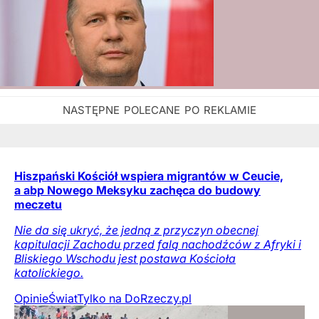
Hiszpański Kościół wspiera migrantów w Ceucie,
a abp Nowego Meksyku zachęca do budowy
meczetu
Nie da się ukryć, że jedną z przyczyn obecnej
kapitulacji Zachodu przed falą nachodźców z Afryki i
Bliskiego Wschodu jest postawa Kościoła
katolickiego.
Opinie
Świat
Tylko na DoRzeczy.pl