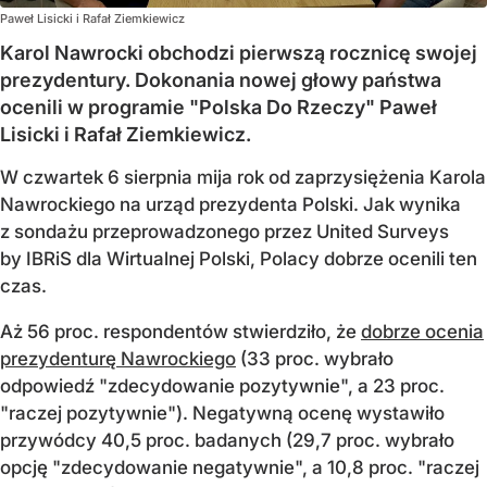
Paweł Lisicki i Rafał Ziemkiewicz
Karol Nawrocki obchodzi pierwszą rocznicę swojej
prezydentury. Dokonania nowej głowy państwa
ocenili w programie "Polska Do Rzeczy" Paweł
Lisicki i Rafał Ziemkiewicz.
W czwartek 6 sierpnia mija rok od zaprzysiężenia Karola
Nawrockiego na urząd prezydenta Polski. Jak wynika
z sondażu przeprowadzonego przez United Surveys
by IBRiS dla Wirtualnej Polski, Polacy dobrze ocenili ten
czas.
Aż 56 proc. respondentów stwierdziło, że
dobrze ocenia
prezydenturę Nawrockiego
(33 proc. wybrało
odpowiedź "zdecydowanie pozytywnie", a 23 proc.
"raczej pozytywnie"). Negatywną ocenę wystawiło
przywódcy 40,5 proc. badanych (29,7 proc. wybrało
opcję "zdecydowanie negatywnie", a 10,8 proc. "raczej