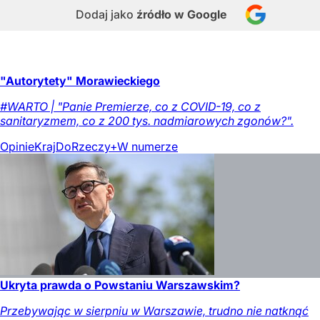
Dodaj jako
źródło w Google
"Autorytety" Morawieckiego
#WARTO | "Panie Premierze, co z COVID-19, co z
sanitaryzmem, co z 200 tys. nadmiarowych zgonów?".
Opinie
Kraj
DoRzeczy+
W numerze
Ukryta prawda o Powstaniu Warszawskim?
Przebywając w sierpniu w Warszawie, trudno nie natknąć