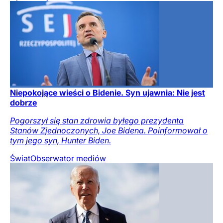
Niepokojące wieści o Bidenie. Syn ujawnia: Nie jest
dobrze
Pogorszył się stan zdrowia byłego prezydenta
Stanów Zjednoczonych, Joe Bidena. Poinformował o
tym jego syn, Hunter Biden.
Świat
Obserwator mediów