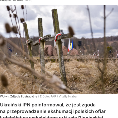
Dodano:
wczoraj
20:45
Wołyń. Zdjęcie ilustracyjne
/ Źródło:
PAP
/
Vitaliy Hrabar
Ukraiński IPN poinformował, że jest zgoda
na przeprowadzenie ekshumacji polskich ofiar
ludobójstwa wołyńskiego w Hucie Pieniackiej