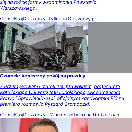
się na różne formy wspominania Powstania
Warszawskiego.
Opinie
Kraj
DoRzeczy+
Tylko na DoRzeczy.pl
Czarnek: Konieczny pokój na prawicy
Z Przemysławem Czarnkiem, prawnikiem, profesorem
Katolickiego Uniwersytetu Lubelskiego, wiceprezesem
Prawa i Sprawiedliwości, oficjalnym kandydatem PiS na
premiera rozmawia Ryszard Gromadzki.
Opinie
Kraj
DoRzeczy+
W numerze
Tylko na DoRzeczy.pl