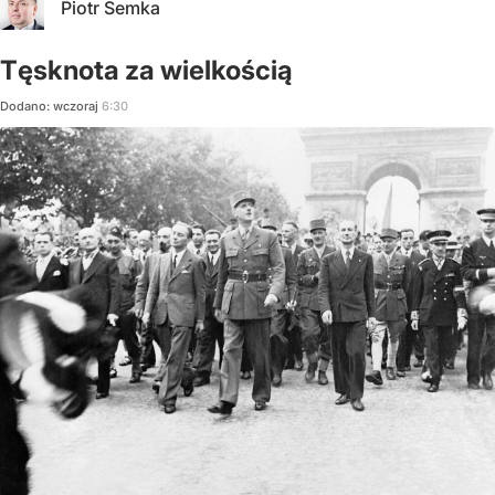
Piotr Semka
Tęsknota za wielkością
Dodano:
wczoraj
6:30