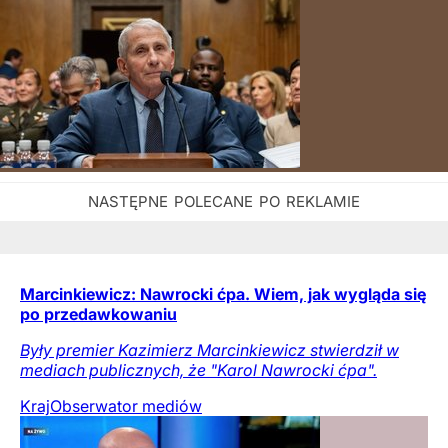
Marcinkiewicz: Nawrocki ćpa. Wiem, jak wygląda się
po przedawkowaniu
Były premier Kazimierz Marcinkiewicz stwierdził w
mediach publicznych, że "Karol Nawrocki ćpa".
Kraj
Obserwator mediów