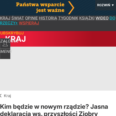
ROZWIŃ
▼
KRAJ
ŚWIAT
OPINIE
HISTORIA
TYGODNIK
KSIĄŻKI
WIDEO
DO
RZECZY+
WSPIERAJ
SUBSKRYBUJ
KRAJ
ZALOGUJ
MENU
Kraj
Kim będzie w nowym rządzie? Jasna
deklaracja ws. przyszłości Ziobry