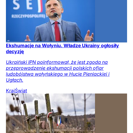
Ekshumacje na Wołyniu. Władze Ukrainy ogłosiły
decyzję
Ukraiński IPN poinformował, że jest zgoda na
przeprowadzenie ekshumacji polskich ofiar
ludobójstwa wołyńskiego w Hucie Pieniackiej i
Ugłach.
Kraj
Świat