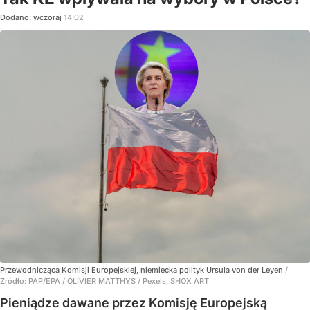
Dodano:
wczoraj
14:02
Przewodnicząca Komisji Europejskiej, niemiecka polityk Ursula von der Leyen
/
Źródło:
PAP/EPA
/
OLIVIER MATTHYS / Pexels, SHOX ART
Pieniądze dawane przez Komisję Europejską