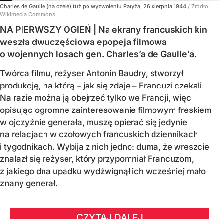
Charles de Gaulle (na czele) tuż po wyzwoleniu Paryża, 26 sierpnia 1944
/ Źródło:
Wikimedia Commons
NA PIERWSZY OGIEŃ | Na ekrany francuskich kin
weszła dwuczęściowa epopeja filmowa
o wojennych losach gen. Charles’a de Gaulle’a.
Twórca filmu, reżyser Antonin Baudry, stworzył
produkcję, na którą – jak się zdaje – Francuzi czekali.
Na razie można ją obejrzeć tylko we Francji, więc
opisując ogromne zainteresowanie filmowym freskiem
w ojczyźnie generała, muszę opierać się jedynie
na relacjach w czołowych francuskich dziennikach
i tygodnikach. Wybija z nich jedno: duma, że wreszcie
znalazł się reżyser, który przypomniał Francuzom,
z jakiego dna upadku wydźwignął ich wcześniej mało
znany generał.
CZYTAJ DALEJ