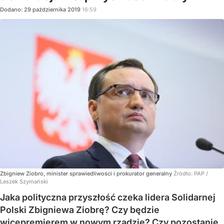
Dodano:
29
października
2019
16:59
Zbigniew Ziobro, minister sprawiedliwości i prokurator generalny
Źródło:
PAP
/
Leszek Szymański
Jaka polityczna przyszłość czeka lidera Solidarnej
Polski Zbigniewa Ziobrę? Czy będzie
wicepremierem w nowym rządzie? Czy pozostanie