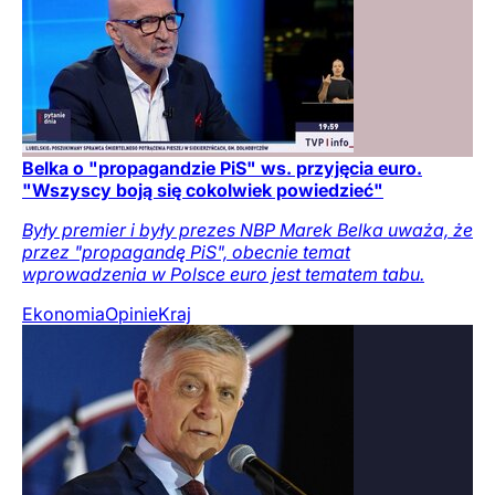
Belka o "propagandzie PiS" ws. przyjęcia euro.
"Wszyscy boją się cokolwiek powiedzieć"
Były premier i były prezes NBP Marek Belka uważa, że
przez "propagandę PiS", obecnie temat
wprowadzenia w Polsce euro jest tematem tabu.
Ekonomia
Opinie
Kraj