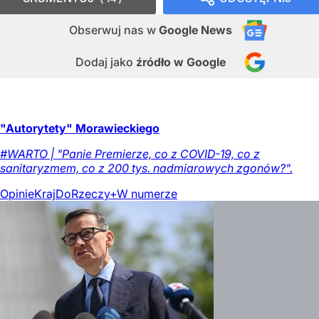
Obserwuj nas
w
Google News
Dodaj jako
źródło w Google
"Autorytety" Morawieckiego
#WARTO | "Panie Premierze, co z COVID-19, co z
sanitaryzmem, co z 200 tys. nadmiarowych zgonów?".
Opinie
Kraj
DoRzeczy+
W numerze