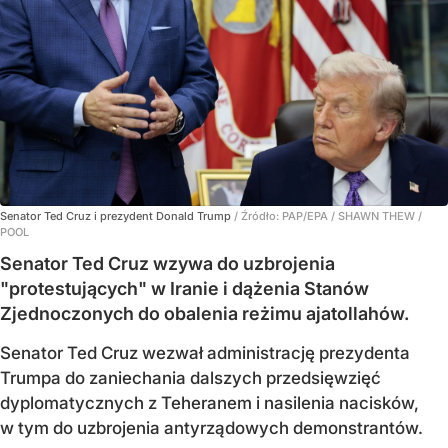
Senator Ted Cruz i prezydent Donald Trump
/ Źródło:
PAP/EPA
/
SHAWN THEW /
POOL
Senator Ted Cruz wzywa do uzbrojenia
"protestujących" w Iranie i dążenia Stanów
Zjednoczonych do obalenia reżimu ajatollahów.
Senator Ted Cruz wezwał administrację prezydenta
Trumpa do zaniechania dalszych przedsięwzięć
dyplomatycznych z Teheranem i nasilenia nacisków,
w tym do uzbrojenia antyrządowych demonstrantów.