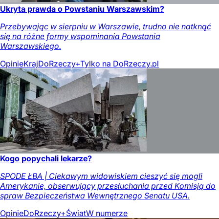
Ukryta prawda o Powstaniu Warszawskim?
Przebywając w sierpniu w Warszawie, trudno nie natknąć
się na różne formy wspominania Powstania
Warszawskiego.
Opinie
Kraj
DoRzeczy+
Tylko na DoRzeczy.pl
Kogo popychali lekarze?
SPODE ŁBA | Ciekawym widowiskiem cieszyć się mogli
Amerykanie, obserwujący przesłuchania przed Komisją do
spraw Bezpieczeństwa Wewnętrznego Senatu USA.
Opinie
DoRzeczy+
Świat
W numerze