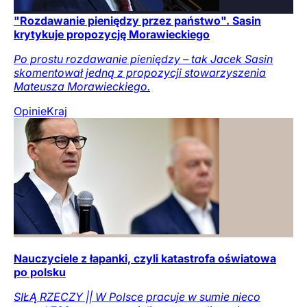
"Rozdawanie pieniędzy przez państwo". Sasin
krytykuje propozycję Morawieckiego
Po prostu rozdawanie pieniędzy – tak Jacek Sasin
skomentował jedną z propozycji stowarzyszenia
Mateusza Morawieckiego.
Opinie
Kraj
Nauczyciele z łapanki, czyli katastrofa oświatowa
po polsku
SIŁĄ RZECZY || W Polsce pracuje w sumie nieco