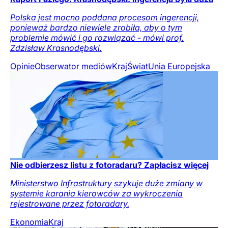
Polska jest mocno poddana procesom ingerencji,
ponieważ bardzo niewiele zrobiła, aby o tym
problemie mówić i go rozwiązać - mówi prof.
Zdzisław Krasnodębski.
Opinie
Obserwator mediów
Kraj
Świat
Unia Europejska
Nie odbierzesz listu z fotoradaru? Zapłacisz więcej
Ministerstwo Infrastruktury szykuje duże zmiany w
systemie karania kierowców za wykroczenia
rejestrowane przez fotoradary.
Ekonomia
Kraj