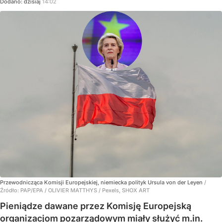
Dodano:
dzisiaj
14:02
Przewodnicząca Komisji Europejskiej, niemiecka polityk Ursula von der Leyen
/
Źródło:
PAP/EPA
/
OLIVIER MATTHYS / Pexels, SHOX ART
Pieniądze dawane przez Komisję Europejską
organizacjom pozarządowym miały służyć m.in.