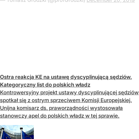
Ostra reakcja KE na ustawę dyscyplinującą sędziów.
Kategoryczny list do polskich władz
Kontrowersyjny projekt ustawy dyscyplinującej sędziów
spotkał się z ostrym sprzeciwem Komisji Europejskiej.
Unijna komisarz ds. praworządności wystosowała
stanowczy apel do polskich władz w tej sprawie.