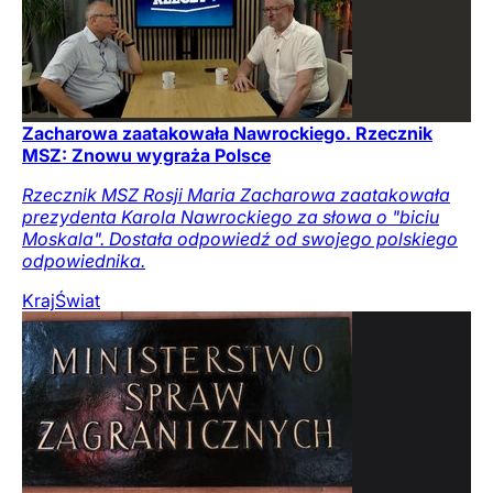
Zacharowa zaatakowała Nawrockiego. Rzecznik
MSZ: Znowu wygraża Polsce
Rzecznik MSZ Rosji Maria Zacharowa zaatakowała
prezydenta Karola Nawrockiego za słowa o "biciu
Moskala". Dostała odpowiedź od swojego polskiego
odpowiednika.
Kraj
Świat