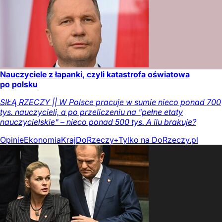
Nauczyciele z łapanki, czyli katastrofa oświatowa
po polsku
SIŁĄ RZECZY || W Polsce pracuje w sumie nieco ponad 700
tys. nauczycieli, a po przeliczeniu na "pełne etaty
nauczycielskie" – nieco ponad 500 tys. A ilu brakuje?
Opinie
Ekonomia
Kraj
DoRzeczy+
Tylko na DoRzeczy.pl