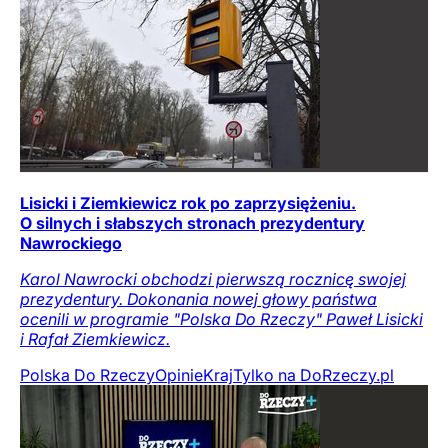
Lisicki i Ziemkiewicz rok po zaprzysiężeniu.
O silnych i słabszych stronach prezydentury
Nawrockiego
Karol Nawrocki obchodzi pierwszą rocznicę swojej
prezydentury. Dokonania nowej głowy państwa
ocenili w programie "Polska Do Rzeczy" Paweł Lisicki
i Rafał Ziemkiewicz.
Polska Do Rzeczy
Opinie
Kraj
Tylko na DoRzeczy.pl