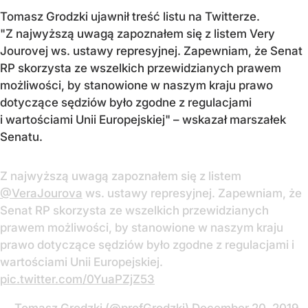
Tomasz Grodzki ujawnił treść listu na Twitterze.
"Z najwyższą uwagą zapoznałem się z listem Very
Jourovej ws. ustawy represyjnej. Zapewniam, że Senat
RP skorzysta ze wszelkich przewidzianych prawem
możliwości, by stanowione w naszym kraju prawo
dotyczące sędziów było zgodne z regulacjami
i wartościami Unii Europejskiej" – wskazał marszałek
Senatu.
Z najwyższą uwagą zapoznałem się z listem
@VeraJourova
ws. ustawy represyjnej. Zapewniam, że
Senat RP skorzysta ze wszelkich przewidzianych
prawem możliwości, by stanowione w naszym kraju
prawo dotyczące sędziów było zgodne z regulacjami i
wartościami Unii Europejskiej.
pic.twitter.com/0YuaPZjZ53
— Tomasz Grodzki (@profGrodzki)
December 20, 2019