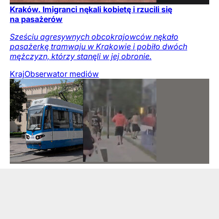
Kraków. Imigranci nękali kobietę i rzucili się
na pasażerów
Sześciu agresywnych obcokrajowców nękało
pasażerkę tramwaju w Krakowie i pobiło dwóch
mężczyzn, którzy stanęli w jej obronie.
Kraj
Obserwator mediów