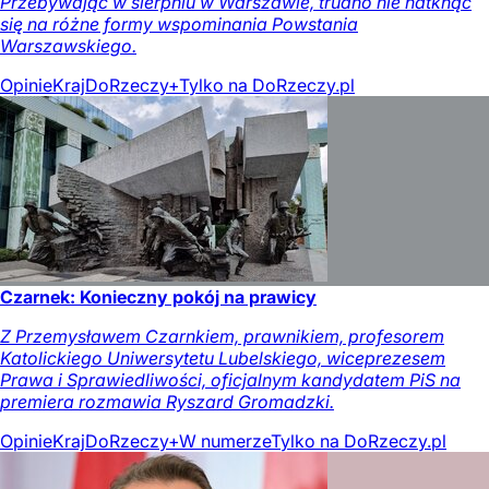
Przebywając w sierpniu w Warszawie, trudno nie natknąć
się na różne formy wspominania Powstania
Warszawskiego.
Opinie
Kraj
DoRzeczy+
Tylko na DoRzeczy.pl
Czarnek: Konieczny pokój na prawicy
Z Przemysławem Czarnkiem, prawnikiem, profesorem
Katolickiego Uniwersytetu Lubelskiego, wiceprezesem
Prawa i Sprawiedliwości, oficjalnym kandydatem PiS na
premiera rozmawia Ryszard Gromadzki.
Opinie
Kraj
DoRzeczy+
W numerze
Tylko na DoRzeczy.pl