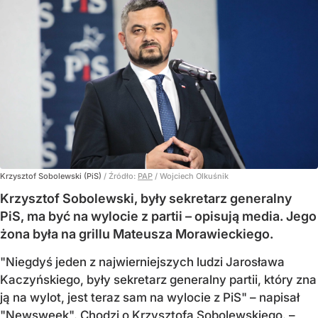
Krzysztof Sobolewski (PiS)
/ Źródło:
PAP
/
Wojciech Olkuśnik
Krzysztof Sobolewski, były sekretarz generalny
PiS, ma być na wylocie z partii – opisują media. Jego
żona była na grillu Mateusza Morawieckiego.
"Niegdyś jeden z najwierniejszych ludzi Jarosława
Kaczyńskiego, były sekretarz generalny partii, który zna
ją na wylot, jest teraz sam na wylocie z PiS" – napisał
"Newsweek". Chodzi o Krzysztofa Sobolewskiego. –