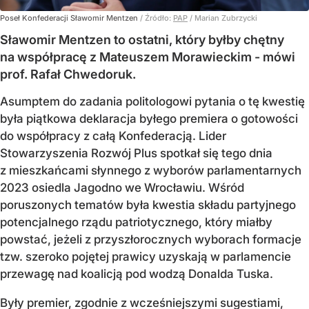
Poseł Konfederacji Sławomir Mentzen
/ Źródło:
PAP
/
Marian Zubrzycki
Sławomir Mentzen to ostatni, który byłby chętny
na współpracę z Mateuszem Morawieckim - mówi
prof. Rafał Chwedoruk.
Asumptem do zadania politologowi pytania o tę kwestię
była piątkowa deklaracja byłego premiera o gotowości
do współpracy z całą Konfederacją. Lider
Stowarzyszenia Rozwój Plus spotkał się tego dnia
z mieszkańcami słynnego z wyborów parlamentarnych
2023 osiedla Jagodno we Wrocławiu. Wśród
poruszonych tematów była kwestia składu partyjnego
potencjalnego rządu patriotycznego, który miałby
powstać, jeżeli z przyszłorocznych wyborach formacje
tzw. szeroko pojętej prawicy uzyskają w parlamencie
przewagę nad koalicją pod wodzą Donalda Tuska.
Były premier, zgodnie z wcześniejszymi sugestiami,