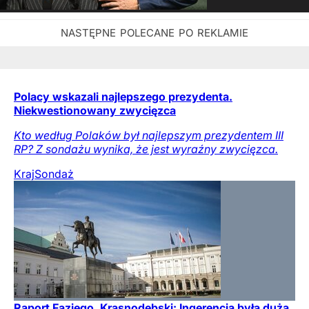
Polacy wskazali najlepszego prezydenta.
Niekwestionowany zwycięzca
Kto według Polaków był najlepszym prezydentem III
RP? Z sondażu wynika, że jest wyraźny zwycięzca.
Kraj
Sondaż
Raport Faziego. Krasnodębski: Ingerencja była duża