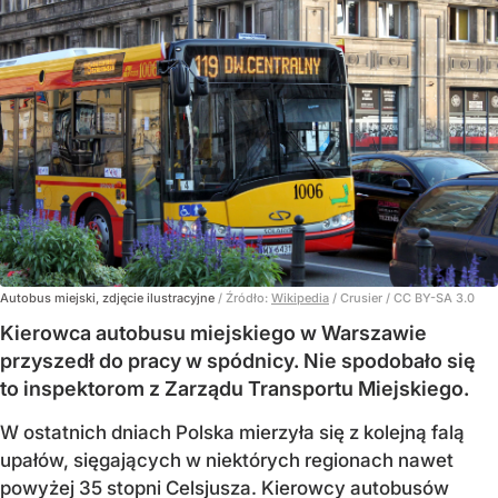
Autobus miejski, zdjęcie ilustracyjne
/ Źródło:
Wikipedia
/
Crusier / CC BY-SA 3.0
Kierowca autobusu miejskiego w Warszawie
przyszedł do pracy w spódnicy. Nie spodobało się
to inspektorom z Zarządu Transportu Miejskiego.
W ostatnich dniach Polska mierzyła się z kolejną falą
upałów, sięgających w niektórych regionach nawet
powyżej 35 stopni Celsjusza. Kierowcy autobusów