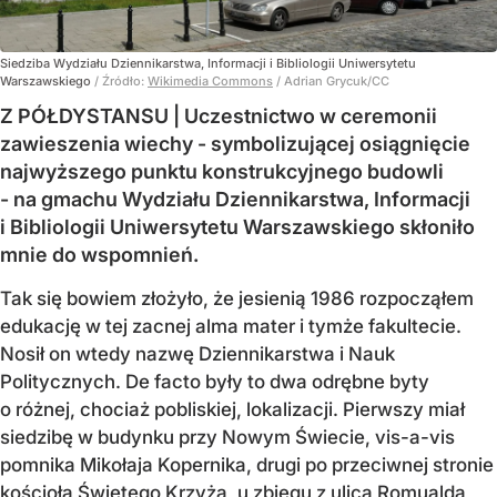
Siedziba Wydziału Dziennikarstwa, Informacji i Bibliologii Uniwersytetu
Warszawskiego
/ Źródło:
Wikimedia Commons
/
Adrian Grycuk/CC
Z PÓŁDYSTANSU | Uczestnictwo w ceremonii
zawieszenia wiechy - symbolizującej osiągnięcie
najwyższego punktu konstrukcyjnego budowli
- na gmachu Wydziału Dziennikarstwa, Informacji
i Bibliologii Uniwersytetu Warszawskiego skłoniło
mnie do wspomnień.
Tak się bowiem złożyło, że jesienią 1986 rozpocząłem
edukację w tej zacnej alma mater i tymże fakultecie.
Nosił on wtedy nazwę Dziennikarstwa i Nauk
Politycznych. De facto były to dwa odrębne byty
o różnej, chociaż pobliskiej, lokalizacji. Pierwszy miał
siedzibę w budynku przy Nowym Świecie, vis-a-vis
pomnika Mikołaja Kopernika, drugi po przeciwnej stronie
kościoła Świętego Krzyża, u zbiegu z ulicą Romualda