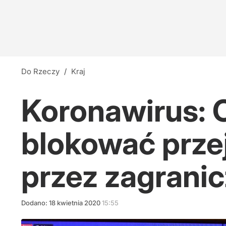
Do Rzeczy
/
Kraj
Koronawirus: 
blokować prze
przez zagrani
Dodano:
18
kwietnia
2020
15:55