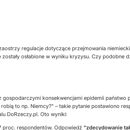
zaostrzy regulacje dotyczące przejmowania niemiecki
re zostały osłabione w wyniku kryzysu. Czy podobne d
z gospodarczymi konsekwencjami epidemii państwo p
k robią to np. Niemcy?" – takie pytanie postawiono
lu DoRzeczy.pl. Oto wyniki:
 67 proc. respondentów. Odpowiedź
"zdecydowanie ta