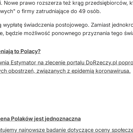
ki. Nowe prawo rozszerza też krąg przedsiębiorców, k
wych" o firmy zatrudniające do 49 osób.
wypłatę świadczenia postojowego. Zamiast jednokro
będzie możliwość ponownego przyznania tego świadcz
niają to Polacy?
nia Estymator na zlecenie portalu DoRzeczy.pl popr
ych obostrzeń, związanych z epidemią koronawirusa.
Ocena Polaków jest jednoznaczna
tujemy najnowsze badanie dotyczące oceny społecze