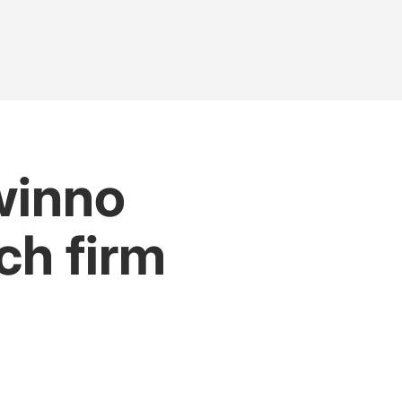
winno
ch firm