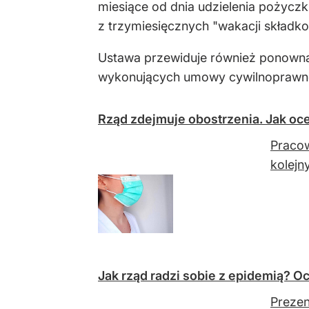
miesiące od dnia udzielenia pożycz
z trzymiesięcznych "wakacji składko
Ustawa przewiduje również ponowną 
wykonujących umowy cywilnoprawne, 
Rząd zdejmuje obostrzenia. Jak oce
Pracow
kolejn
Jak rząd radzi sobie z epidemią? 
Prezen