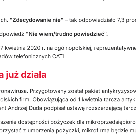
ych.
"Zdecydowanie nie"
– tak odpowiedziało 7,3 proc
 odpowiedź
"Nie wiem/trudno powiedzieć".
 kwietnia 2020 r. na ogólnopolskiej, reprezentatywn
ów telefonicznych CATI.
 już działa
onawirusa. Przygotowany został pakiet antykryzysow
olskich firm, Obowiązująca od 1 kwietnia tarcza an
nt Andrzej Duda podpisał ustawę rozszerzającą tarc
kszenie dostępności pożyczek dla mikroprzedsiębiorc
orzystać z umorzenia pożyczki, mikrofirma będzie mu