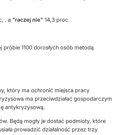
, . a
"raczej nie"
14,3 proc.
ej próbie 1100 dorosłych osób metodą
y, który ma ochronić miejsca pracy
tykryzysowa ma przeciwdziałać gospodarczym
zę antykryzysową.
ów. Będą mogły je dostać podmioty, które
siała prowadzić działalność przez trzy