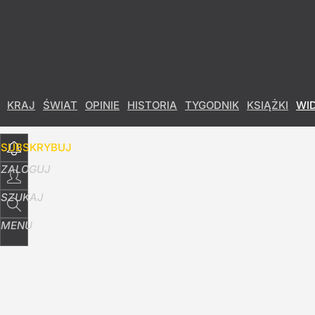
Udostępnij
139
Skomentuj
KRAJ
ŚWIAT
OPINIE
HISTORIA
TYGODNIK
KSIĄŻKI
WI
SUBSKRYBUJ
ZALOGUJ
SZUKAJ
MENU