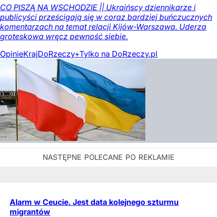
CO PISZĄ NA WSCHODZIE || Ukraińscy dziennikarze i
publicyści prześcigają się w coraz bardziej buńczucznych
komentarzach na temat relacji Kijów-Warszawa. Uderza
groteskowa wręcz pewność siebie.
Opinie
Kraj
DoRzeczy+
Tylko na DoRzeczy.pl
Alarm w Ceucie. Jest data kolejnego szturmu
migrantów