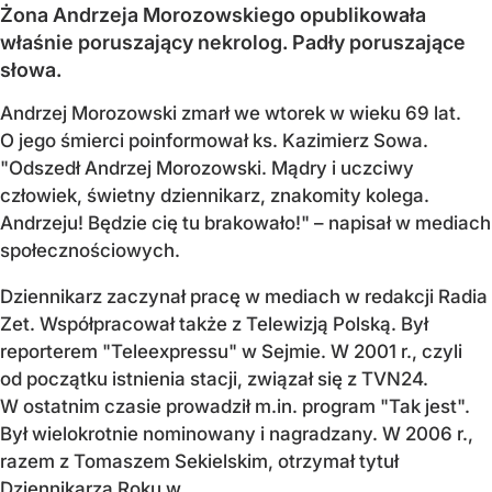
Żona Andrzeja Morozowskiego opublikowała
właśnie poruszający nekrolog. Padły poruszające
słowa.
Andrzej Morozowski zmarł we wtorek w wieku 69 lat.
O jego śmierci poinformował ks. Kazimierz Sowa.
"Odszedł Andrzej Morozowski. Mądry i uczciwy
człowiek, świetny dziennikarz, znakomity kolega.
Andrzeju! Będzie cię tu brakowało!" – napisał w mediach
społecznościowych.
Dziennikarz zaczynał pracę w mediach w redakcji Radia
Zet. Współpracował także z Telewizją Polską. Był
reporterem "Teleexpressu" w Sejmie. W 2001 r., czyli
od początku istnienia stacji, związał się z TVN24.
W ostatnim czasie prowadził m.in. program "Tak jest".
Był wielokrotnie nominowany i nagradzany. W 2006 r.,
razem z Tomaszem Sekielskim, otrzymał tytuł
Dziennikarza Roku w...