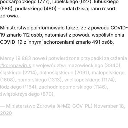
podkarpackiego (777), lubelskiego (627), lubuskiego
(586), podlaskiego (480) – podał dzisiaj rano resort
zdrowia.
Ministerstwo poinformowało także, że z powodu COVID-
19 zmarło 112 osób, natomiast z powodu współistnienia
COVID-19 z innymi schorzeniami zmarło 491 osób.
Mamy 19 883 nowe i potwierdzone przypadki zakażenia
#koronawirus
z województw: mazowieckiego (3340),
śląskiego (2214), dolnośląskiego (2091), małopolskiego
(1608), pomorskiego (1313), wielkopolskiego (1174),
łódzkiego (1154), zachodniopomorskiego (1146),
świętokrzyskiego (870),
— Ministerstwo Zdrowia (@MZ_GOV_PL)
November 18,
2020