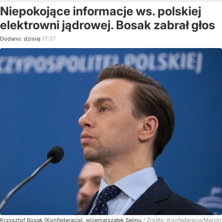
Niepokojące informacje ws. polskiej
elektrowni jądrowej. Bosak zabrał głos
Dodano:
dzisiaj
17:37
Krzysztof Bosak (Konfederacja), wicemarszałek Sejmu
/ Źródło:
Konfederacja/Marcin