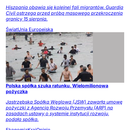
Hiszpania obawia się kolejnej fali migrantów. Guardia
Civil ostrzega przed próbą masowego przekroczenia
granicy 15 sierpnia.
Świat
Unia Europejska
Polska spółka szuka ratunku. Wielomilionowa
pożyczka
Jastrzębska Spółka Węglowa (JSW) zawarła umowę
pożyczki z Agencją Rozwoju Przemysłu (ARP) na
zasadach ustawy o systemie instytucji rozwoju,
podała spółka.
Ekonomia
Kraj
Opinie