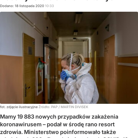
Dodano:
18
listopada
2020
10:33
fot. zdjęcie ilustracyjne
Źródło:
PAP
/
MARTIN DIVISEK
Mamy 19 883 nowych przypadków zakażenia
koronawirusem – podał w środę rano resort
zdrowia. Ministerstwo poinformowało także