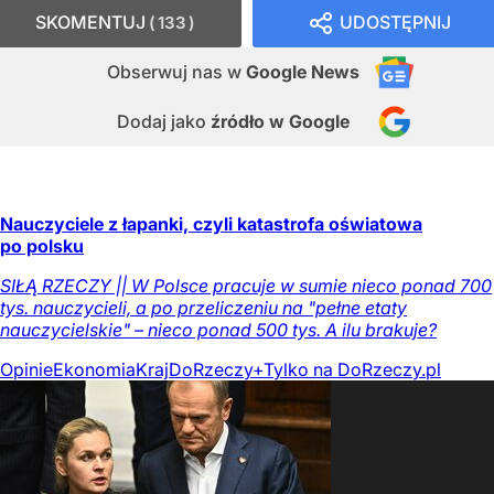
SKOMENTUJ
UDOSTĘPNIJ
133
Obserwuj nas
w
Google News
Dodaj jako
źródło w Google
Nauczyciele z łapanki, czyli katastrofa oświatowa
po polsku
SIŁĄ RZECZY || W Polsce pracuje w sumie nieco ponad 700
tys. nauczycieli, a po przeliczeniu na "pełne etaty
nauczycielskie" – nieco ponad 500 tys. A ilu brakuje?
Opinie
Ekonomia
Kraj
DoRzeczy+
Tylko na DoRzeczy.pl