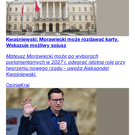
Kwaśniewski: Morawiecki może rozdawać karty.
Wskazuje możliwy sojusz
Mateusz Morawiecki może po wyborach
parlamentarnych w 2027 r. odegrać istotną rolę przy
tworzeniu nowego rządu – uważa Aleksander
Kwaśniewski.
Opinie
Kraj