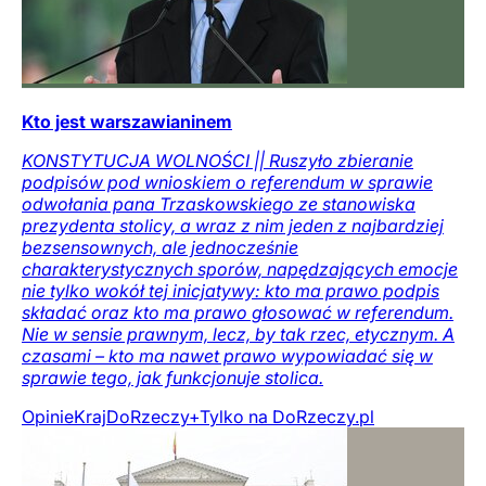
Kto jest warszawianinem
KONSTYTUCJA WOLNOŚCI || Ruszyło zbieranie
podpisów pod wnioskiem o referendum w sprawie
odwołania pana Trzaskowskiego ze stanowiska
prezydenta stolicy, a wraz z nim jeden z najbardziej
bezsensownych, ale jednocześnie
charakterystycznych sporów, napędzających emocje
nie tylko wokół tej inicjatywy: kto ma prawo podpis
składać oraz kto ma prawo głosować w referendum.
Nie w sensie prawnym, lecz, by tak rzec, etycznym. A
czasami – kto ma nawet prawo wypowiadać się w
sprawie tego, jak funkcjonuje stolica.
Opinie
Kraj
DoRzeczy+
Tylko na DoRzeczy.pl