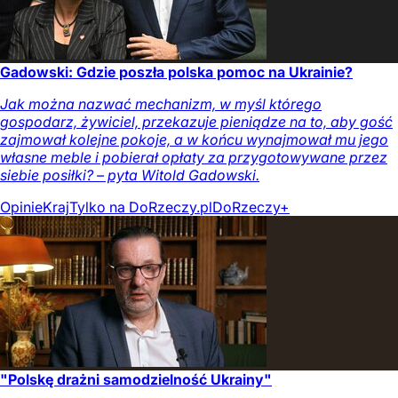
Gadowski: Gdzie poszła polska pomoc na Ukrainie?
Jak można nazwać mechanizm, w myśl którego
gospodarz, żywiciel, przekazuje pieniądze na to, aby gość
zajmował kolejne pokoje, a w końcu wynajmował mu jego
własne meble i pobierał opłaty za przygotowywane przez
siebie posiłki? – pyta Witold Gadowski.
Opinie
Kraj
Tylko na DoRzeczy.pl
DoRzeczy+
"Polskę drażni samodzielność Ukrainy"