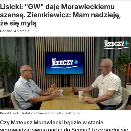
Lisicki: "GW" daje Morawieckiemu
szansę. Ziemkiewicz: Mam nadzieję,
że się mylą
Dodano:
4
sierpnia
19:00
Paweł Lisicki i Rafał Ziemkiewicz
/ Źródło:
DoRzeczy
Czy Mateusz Morawiecki będzie w stanie
wprowadzić swoją partię do Sejmu? I czy spełni się