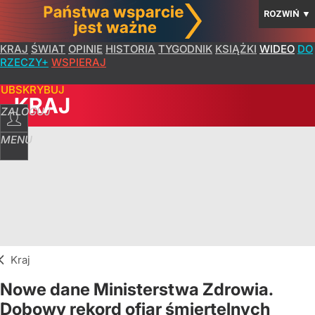
ROZWIŃ
▼
KRAJ
ŚWIAT
OPINIE
HISTORIA
TYGODNIK
KSIĄŻKI
WIDEO
DO
RZECZY+
WSPIERAJ
SUBSKRYBUJ
KRAJ
ZALOGUJ
MENU
Kraj
Nowe dane Ministerstwa Zdrowia.
Dobowy rekord ofiar śmiertelnych