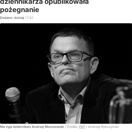
dziennikarza opublikowała
pożegnanie
Dodano:
dzisiaj
17:42
Nie żyje dziennikarz Andrzej Morozowski
/ Źródło:
PAP
/
Andrzej Rybczyński