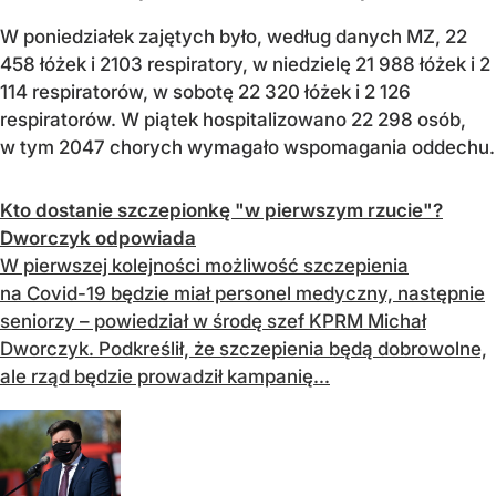
W poniedziałek zajętych było, według danych MZ, 22
458 łóżek i 2103 respiratory, w niedzielę 21 988 łóżek i 2
114 respiratorów, w sobotę 22 320 łóżek i 2 126
respiratorów. W piątek hospitalizowano 22 298 osób,
w tym 2047 chorych wymagało wspomagania oddechu.
Kto dostanie szczepionkę "w pierwszym rzucie"?
Dworczyk odpowiada
W pierwszej kolejności możliwość szczepienia
na Covid-19 będzie miał personel medyczny, następnie
seniorzy – powiedział w środę szef KPRM Michał
Dworczyk. Podkreślił, że szczepienia będą dobrowolne,
ale rząd będzie prowadził kampanię...