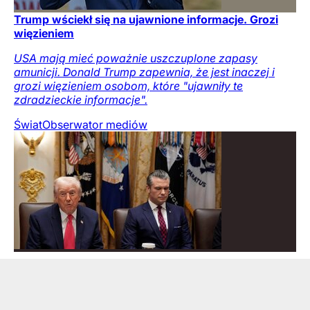
Trump wściekł się na ujawnione informacje. Grozi
więzieniem
USA mają mieć poważnie uszczuplone zapasy
amunicji. Donald Trump zapewnia, że jest inaczej i
grozi więzieniem osobom, które "ujawniły te
zdradzieckie informacje".
Świat
Obserwator mediów