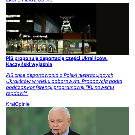
PiS proponuje deportację części Ukraińców.
Kaczyński wyjaśnia
PiS chce deportowania z Polski niepracujących
Ukraińców w wieku poborowym. Propozycja padła
podczas konferencji programowej "Ku nowemu
rządowi".
Kraj
Opinie