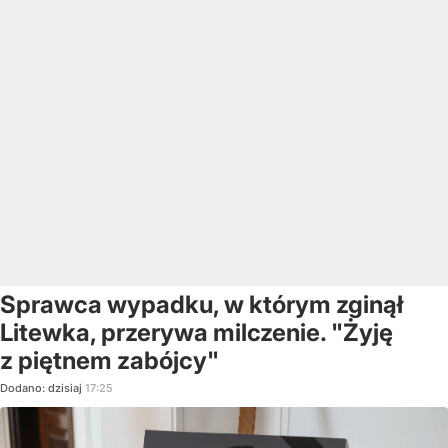
Sprawca wypadku, w którym zginął
Litewka, przerywa milczenie. "Żyję
z piętnem zabójcy"
Dodano:
dzisiaj
17:25