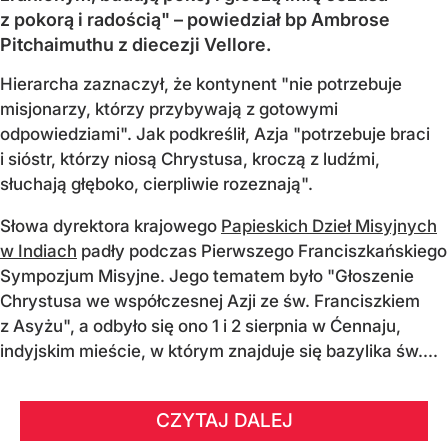
z pokorą i radością" – powiedział bp Ambrose
Pitchaimuthu z diecezji Vellore.
Hierarcha zaznaczył, że kontynent "nie potrzebuje
misjonarzy, którzy przybywają z gotowymi
odpowiedziami". Jak podkreślił, Azja "potrzebuje braci
i sióstr, którzy niosą Chrystusa, kroczą z ludźmi,
słuchają głęboko, cierpliwie rozeznają".
Słowa dyrektora krajowego
Papieskich Dzieł Misyjnych
w Indiach
padły podczas Pierwszego Franciszkańskiego
Sympozjum Misyjne. Jego tematem było "Głoszenie
Chrystusa we współczesnej Azji ze św. Franciszkiem
z Asyżu", a odbyło się ono 1 i 2 sierpnia w Ćennaju,
indyjskim mieście, w którym znajduje się bazylika św....
CZYTAJ DALEJ