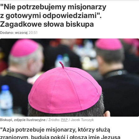
"Nie potrzebujemy misjonarzy
z gotowymi odpowiedziami".
Zagadkowe słowa biskupa
Dodano:
wczoraj
20:51
Biskupi, zdjęcie ilustracyjne
/ Źródło:
PAP
/
Jacek Turczyk
"Azja potrzebuje misjonarzy, którzy służą
zranionym, budują pokój i głoszą imię Jezusa