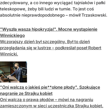
zdecydowany, a co innego wyciągać tajniaków i pałki
teleskopowe, żeby bili ludzi w tumie. To jest coś
absolutnie nieprawdopodobnego – mówił Trzaskowski.
"Wyszła wasza hipokryzja!". Mocne wystąpienie
Winnickiego
Wczorajszy dzień był szczególny. Był to dzień
przeglądania się w lustrze – podkreślał poseł Robert
Winnicki.
"Oni walczą o jakieś pie**olone płody". Szokujące
nagranie ze Strajku kobiet
Oni walczą o prawa płodów – mówi na nagraniu
zamieszczonym w sieci uczestniczka Strajku kobiet.