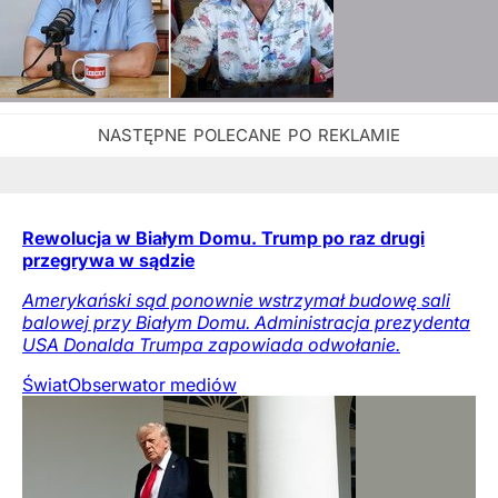
Rewolucja w Białym Domu. Trump po raz drugi
przegrywa w sądzie
Amerykański sąd ponownie wstrzymał budowę sali
balowej przy Białym Domu. Administracja prezydenta
USA Donalda Trumpa zapowiada odwołanie.
Świat
Obserwator mediów