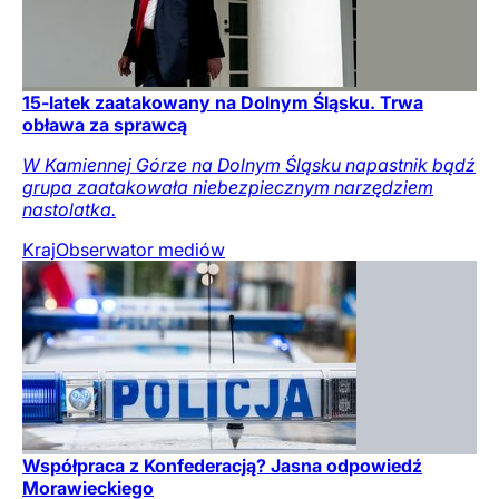
15-latek zaatakowany na Dolnym Śląsku. Trwa
obława za sprawcą
W Kamiennej Górze na Dolnym Śląsku napastnik bądź
grupa zaatakowała niebezpiecznym narzędziem
nastolatka.
Kraj
Obserwator mediów
Współpraca z Konfederacją? Jasna odpowiedź
Morawieckiego