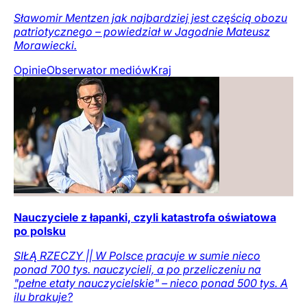
Sławomir Mentzen jak najbardziej jest częścią obozu
patriotycznego – powiedział w Jagodnie Mateusz
Morawiecki.
Opinie
Obserwator mediów
Kraj
Nauczyciele z łapanki, czyli katastrofa oświatowa
po polsku
SIŁĄ RZECZY || W Polsce pracuje w sumie nieco
ponad 700 tys. nauczycieli, a po przeliczeniu na
"pełne etaty nauczycielskie" – nieco ponad 500 tys. A
ilu brakuje?