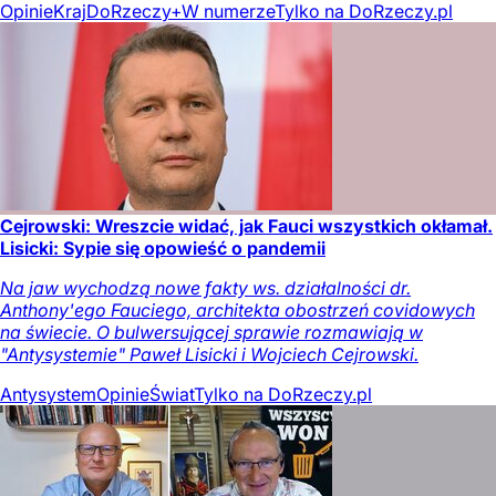
Opinie
Kraj
DoRzeczy+
W numerze
Tylko na DoRzeczy.pl
Cejrowski: Wreszcie widać, jak Fauci wszystkich okłamał.
Lisicki: Sypie się opowieść o pandemii
Na jaw wychodzą nowe fakty ws. działalności dr.
Anthony'ego Fauciego, architekta obostrzeń covidowych
na świecie. O bulwersującej sprawie rozmawiają w
"Antysystemie" Paweł Lisicki i Wojciech Cejrowski.
Antysystem
Opinie
Świat
Tylko na DoRzeczy.pl