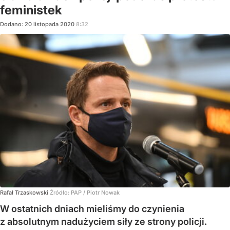
feministek
Dodano:
20
listopada
2020
8:32
Rafał Trzaskowski
Źródło:
PAP
/
Piotr Nowak
W ostatnich dniach mieliśmy do czynienia
z absolutnym nadużyciem siły ze strony policji.