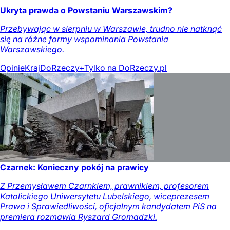
Ukryta prawda o Powstaniu Warszawskim?
Przebywając w sierpniu w Warszawie, trudno nie natknąć
się na różne formy wspominania Powstania
Warszawskiego.
Opinie
Kraj
DoRzeczy+
Tylko na DoRzeczy.pl
Czarnek: Konieczny pokój na prawicy
Z Przemysławem Czarnkiem, prawnikiem, profesorem
Katolickiego Uniwersytetu Lubelskiego, wiceprezesem
Prawa i Sprawiedliwości, oficjalnym kandydatem PiS na
premiera rozmawia Ryszard Gromadzki.