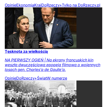
Opinie
Ekonomia
Kraj
DoRzeczy+
Tylko na DoRzeczy.pl
Tęsknota za wielkością
NA PIERWSZY OGIEŃ | Na ekrany francuskich kin
weszła dwuczęściowa epopeja filmowa o wojennych
losach gen. Charles’a de Gaulle’a.
Opinie
DoRzeczy+
Świat
W numerze