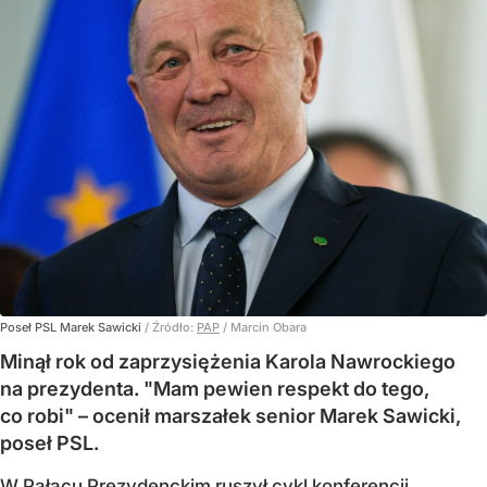
Poseł PSL Marek Sawicki
/ Źródło:
PAP
/
Marcin Obara
Minął rok od zaprzysiężenia Karola Nawrockiego
na prezydenta. "Mam pewien respekt do tego,
co robi" – ocenił marszałek senior Marek Sawicki,
poseł PSL.
W Pałacu Prezydenckim ruszył cykl konferencji