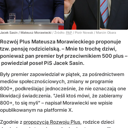
Jacek Sasin / Mateusz Morawiecki
/ Źródło:
PAP
/
Piotr Nowak / Marcin Obara
Rozwój Plus Mateusza Morawieckiego proponuje
tzw. pensję rodzicielską. – Mnie to trochę dziwi,
ponieważ pan premier był przeciwnikiem 500 plus –
powiedział poseł PiS Jacek Sasin.
Były premier zapowiedział w piątek, za pośrednictwem
mediów społecznościowych, zmiany w programie
800+, podkreślając jednocześnie, że nie oznaczają one
likwidacji świadczenia. "Jeśli ktoś mówi, że zabieramy
800+, to się myli" – napisał Morawiecki we wpisie
opublikowanym na platformie X.
Zgodnie z
propozycją Rozwoju Plus
, rodzice dzieci