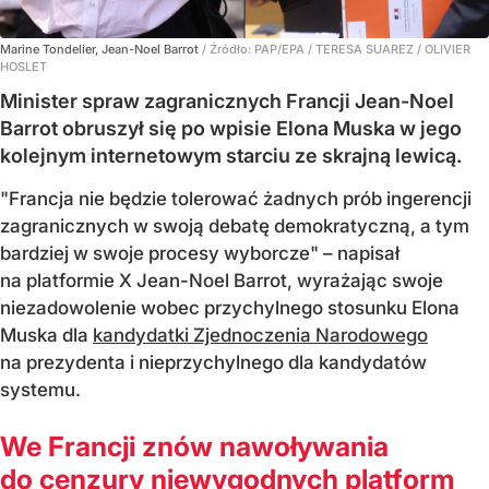
Marine Tondelier, Jean-Noel Barrot
/ Źródło:
PAP/EPA
/
TERESA SUAREZ / OLIVIER
HOSLET
Minister spraw zagranicznych Francji Jean-Noel
Barrot obruszył się po wpisie Elona Muska w jego
kolejnym internetowym starciu ze skrajną lewicą.
"Francja nie będzie tolerować żadnych prób ingerencji
zagranicznych w swoją debatę demokratyczną, a tym
bardziej w swoje procesy wyborcze" – napisał
na platformie X Jean-Noel Barrot, wyrażając swoje
niezadowolenie wobec przychylnego stosunku Elona
Muska dla
kandydatki Zjednoczenia Narodowego
na prezydenta i nieprzychylnego dla kandydatów
systemu.
We Francji znów nawoływania
do cenzury niewygodnych platform