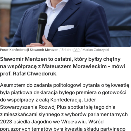
Poseł Konfederacji Sławomir Mentzen
/ Źródło:
PAP
/
Marian Zubrzycki
Sławomir Mentzen to ostatni, który byłby chętny
na współpracę z Mateuszem Morawieckim - mówi
prof. Rafał Chwedoruk.
Asumptem do zadania politologowi pytania o tę kwestię
była piątkowa deklaracja byłego premiera o gotowości
do współpracy z całą Konfederacją. Lider
Stowarzyszenia Rozwój Plus spotkał się tego dnia
z mieszkańcami słynnego z wyborów parlamentarnych
2023 osiedla Jagodno we Wrocławiu. Wśród
poruszonych tematów była kwestia składu partyjnego