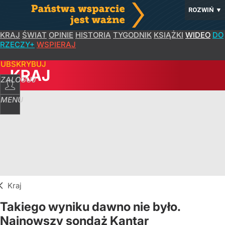
ROZWIŃ
▼
KRAJ
ŚWIAT
OPINIE
HISTORIA
TYGODNIK
KSIĄŻKI
WIDEO
DO
RZECZY+
WSPIERAJ
SUBSKRYBUJ
KRAJ
ZALOGUJ
MENU
Kraj
Takiego wyniku dawno nie było.
Najnowszy sondaż Kantar