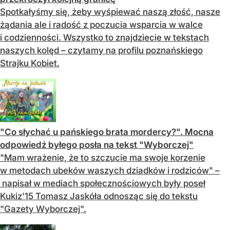
Spotkałyśmy się, żeby wyśpiewać naszą złość, nasze
żądania ale i radość z poczucia wsparcia w walce
i codzienności. Wszystko to znajdziecie w tekstach
naszych kolęd – czytamy na profilu poznańskiego
Strajku Kobiet.
"Co słychać u pańskiego brata mordercy?". Mocna
odpowiedź byłego posła na tekst "Wyborczej"
"Mam wrażenie, że to szczucie ma swoje korzenie
w metodach ubeków waszych dziadków i rodziców" –
napisał w mediach społecznościowych były poseł
Kukiz'15 Tomasz Jaskóła odnosząc się do tekstu
"Gazety Wyborczej".