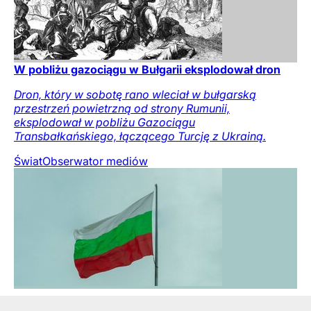
W pobliżu gazociągu w Bułgarii eksplodował dron
Dron, który w sobotę rano wleciał w bułgarską
przestrzeń powietrzną od strony Rumunii,
eksplodował w pobliżu Gazociągu
Transbałkańskiego, łączącego Turcję z Ukrainą.
Świat
Obserwator mediów