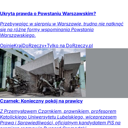
Ukryta prawda o Powstaniu Warszawskim?
Przebywając w sierpniu w Warszawie, trudno nie natknąć
się na różne formy wspominania Powstania
Warszawskiego.
Opinie
Kraj
DoRzeczy+
Tylko na DoRzeczy.pl
Czarnek: Konieczny pokój na prawicy
Z Przemysławem Czarnkiem, prawnikiem, profesorem
Katolickiego Uniwersytetu Lubelskiego, wiceprezesem
Prawa i Sprawiedliwości, oficjalnym kandydatem PiS na