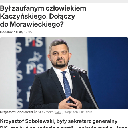
Był zaufanym człowiekiem
Kaczyńskiego. Dołączy
do Morawieckiego?
Dodano:
dzisiaj
12:15
Krzysztof Sobolewski (PiS)
/ Źródło:
PAP
/
Wojciech Olkuśnik
Krzysztof Sobolewski, były sekretarz generalny