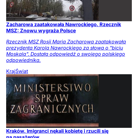
Zacharowa zaatakowała Nawrockiego. Rzecznik
MSZ: Znowu wygraża Polsce
Rzecznik MSZ Rosji Maria Zacharowa zaatakowała
prezydenta Karola Nawrockiego za słowa o "biciu
Moskala". Dostała odpowiedź o swojego polskiego
odpowiednika.
Kraj
Świat
Kraków. Imigranci nękali kobietę i rzucili się
na pasażerów