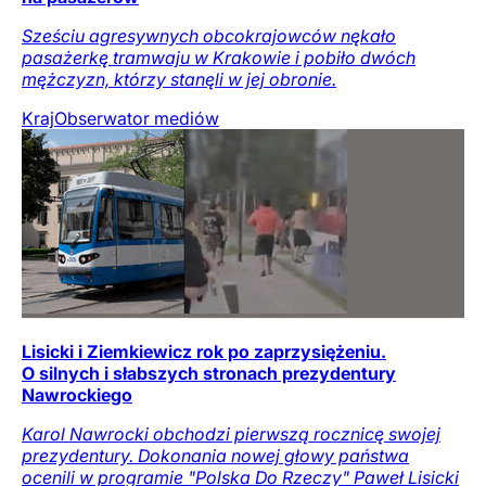
Sześciu agresywnych obcokrajowców nękało
pasażerkę tramwaju w Krakowie i pobiło dwóch
mężczyzn, którzy stanęli w jej obronie.
Kraj
Obserwator mediów
Lisicki i Ziemkiewicz rok po zaprzysiężeniu.
O silnych i słabszych stronach prezydentury
Nawrockiego
Karol Nawrocki obchodzi pierwszą rocznicę swojej
prezydentury. Dokonania nowej głowy państwa
ocenili w programie "Polska Do Rzeczy" Paweł Lisicki