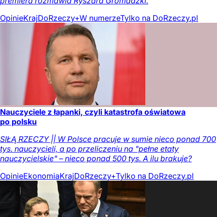
premiera rozmawia Ryszard Gromadzki.
Opinie
Kraj
DoRzeczy+
W numerze
Tylko na DoRzeczy.pl
Nauczyciele z łapanki, czyli katastrofa oświatowa
po polsku
SIŁĄ RZECZY || W Polsce pracuje w sumie nieco ponad 700
tys. nauczycieli, a po przeliczeniu na "pełne etaty
nauczycielskie" – nieco ponad 500 tys. A ilu brakuje?
Opinie
Ekonomia
Kraj
DoRzeczy+
Tylko na DoRzeczy.pl