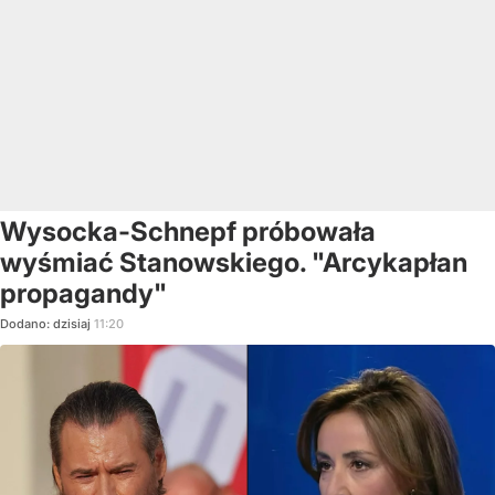
Wysocka-Schnepf próbowała
wyśmiać Stanowskiego. "Arcykapłan
propagandy"
Dodano:
dzisiaj
11:20