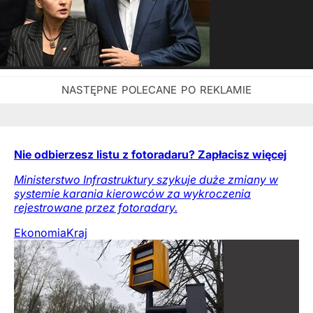
Nie odbierzesz listu z fotoradaru? Zapłacisz więcej
Ministerstwo Infrastruktury szykuje duże zmiany w
systemie karania kierowców za wykroczenia
rejestrowane przez fotoradary.
Ekonomia
Kraj