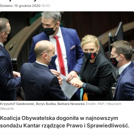
Dodano:
15
grudnia
2020
18:03
Krzysztof Gawkowski, Borys Budka, Barbara Nowacka
Źródło:
PAP
/
Wojciech
Olkuśnik
Koalicja Obywatelska dogoniła w najnowszym
sondażu Kantar rządzące Prawo i Sprawiedliwość.