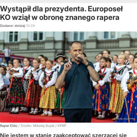
Wystąpił dla prezydenta. Europoseł
KO wziął w obronę znanego rapera
Dodano:
dzisiaj
10:29
Raper Eldo
/ Źródło:
Mikołaj Bujak / KPRP
Nie jestem w stanie zaakceptować szerzącej się