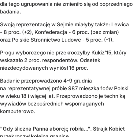
dla tego ugrupowania nie zmieniło się od poprzedniego
badania.
Swoją reprezentację w Sejmie miałyby także: Lewica
- 8 proc. (+2), Konfederacja - 6 proc. (bez zmian)
oraz Polskie Stronnictwo Ludowe - 5 proc. (-1).
Progu wyborczego nie przekroczyłby Kukiz'15, który
wskazało 2 proc. respondentów. Odsetek
niezdecydowanych wyniósł 16 proc.
Badanie przeprowadzono 4-9 grudnia
na reprezentatywnej próbie 987 mieszkańców Polski
w wieku 18 i więcej lat. Przeprowadzono je techniką
wywiadów bezpośrednich wspomaganych
komputerowo.
"Gdy śliczna Panna aborcję robiła...". Strajk Kobiet
przekroczył kolejną granicę