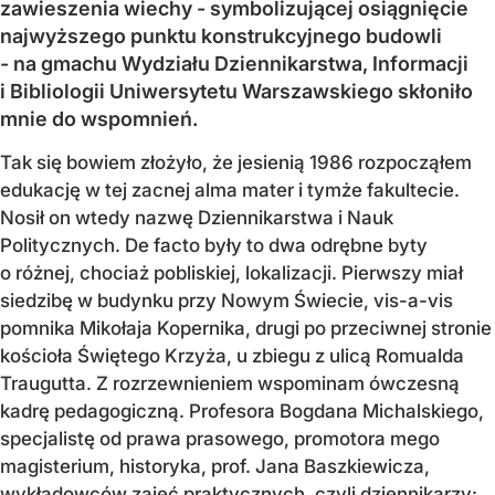
zawieszenia wiechy - symbolizującej osiągnięcie
najwyższego punktu konstrukcyjnego budowli
- na gmachu Wydziału Dziennikarstwa, Informacji
i Bibliologii Uniwersytetu Warszawskiego skłoniło
mnie do wspomnień.
Tak się bowiem złożyło, że jesienią 1986 rozpocząłem
edukację w tej zacnej alma mater i tymże fakultecie.
Nosił on wtedy nazwę Dziennikarstwa i Nauk
Politycznych. De facto były to dwa odrębne byty
o różnej, chociaż pobliskiej, lokalizacji. Pierwszy miał
siedzibę w budynku przy Nowym Świecie, vis-a-vis
pomnika Mikołaja Kopernika, drugi po przeciwnej stronie
kościoła Świętego Krzyża, u zbiegu z ulicą Romualda
Traugutta. Z rozrzewnieniem wspominam ówczesną
kadrę pedagogiczną. Profesora Bogdana Michalskiego,
specjalistę od prawa prasowego, promotora mego
magisterium, historyka, prof. Jana Baszkiewicza,
wykładowców zajęć praktycznych, czyli dziennikarzy:...