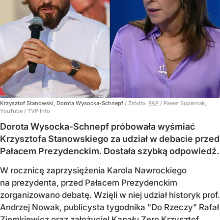
Krzysztof Stanowski, Dorota Wysocka-Schnepf
/ Źródło:
PAP
/
Paweł Supernak,
YouTube / TVP Info
Dorota Wysocka-Schnepf próbowała wyśmiać
Krzysztofa Stanowskiego za udział w debacie przed
Pałacem Prezydenckim. Dostała szybką odpowiedź.
W rocznicę zaprzysiężenia Karola Nawrockiego
na prezydenta, przed Pałacem Prezydenckim
zorganizowano debatę. Wzięli w niej udział historyk prof.
Andrzej Nowak, publicysta tygodnika "Do Rzeczy" Rafał
Ziemkiewicz oraz założyciel Kanału Zero Krzysztof