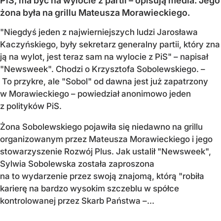
PiS, ma być na wylocie z partii – opisują media. Jego
żona była na grillu Mateusza Morawieckiego.
"Niegdyś jeden z najwierniejszych ludzi Jarosława
Kaczyńskiego, były sekretarz generalny partii, który zna
ją na wylot, jest teraz sam na wylocie z PiS" – napisał
"Newsweek". Chodzi o Krzysztofa Sobolewskiego. –
To przykre, ale "Sobol" od dawna jest już zapatrzony
w Morawieckiego – powiedział anonimowo jeden
z polityków PiS.
Żona Sobolewskiego pojawiła się niedawno na grillu
organizowanym przez Mateusza Morawieckiego i jego
stowarzyszenie Rozwój Plus. Jak ustalił "Newsweek",
Sylwia Sobolewska została zaproszona
na to wydarzenie przez swoją znajomą, którą "robiła
karierę na bardzo wysokim szczeblu w spółce
kontrolowanej przez Skarb Państwa –...