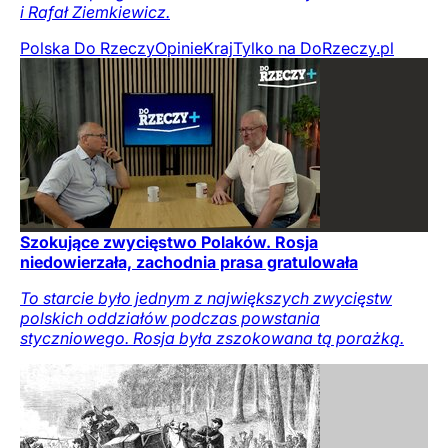
i Rafał Ziemkiewicz.
Polska Do Rzeczy
Opinie
Kraj
Tylko na DoRzeczy.pl
Szokujące zwycięstwo Polaków. Rosja
niedowierzała, zachodnia prasa gratulowała
To starcie było jednym z największych zwycięstw
polskich oddziałów podczas powstania
styczniowego. Rosja była zszokowana tą porażką.