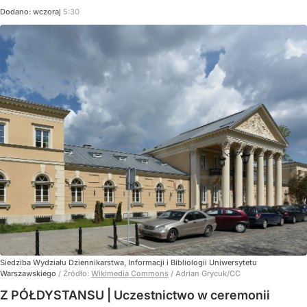
Dodano:
wczoraj
5:30
Siedziba Wydziału Dziennikarstwa, Informacji i Bibliologii Uniwersytetu
Warszawskiego
/ Źródło:
Wikimedia Commons
/
Adrian Grycuk/CC
Z PÓŁDYSTANSU | Uczestnictwo w ceremonii