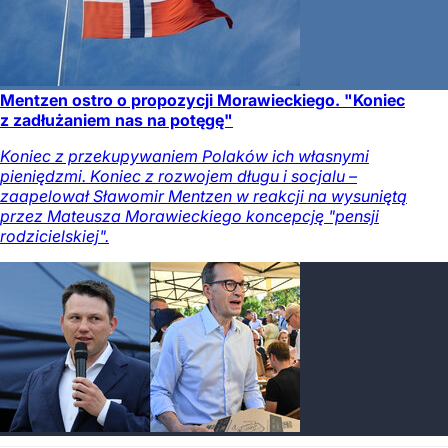
Mentzen ostro o propozycji Morawieckiego. "Koniec
z zadłużaniem nas na potęgę"
Koniec z przekupywaniem Polaków ich własnymi
pieniędzmi. Koniec z rozwojem długu i socjalu –
zaapelował Sławomir Mentzen w reakcji na wysuniętą
przez Mateusza Morawieckiego koncepcję "pensji
rodzicielskiej".