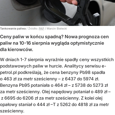
Tankowanie paliwa
/ Źródło:
PAP
/
Marcin Bielecki
Ceny paliw w końcu spadną? Nowa prognoza cen
paliw na 10-16 sierpnia wygląda optymistycznie
dla kierowców.
W dniach 1-7 sierpnia wyraźnie spadły ceny wszystkich
podstawowych paliw w hurcie. Analitycy serwisu e-
petrol.pl podkreślają, że cena benzyny Pb98 spadła
o 463 zł za metr sześcienny – z 6437 do 5974 zł.
Benzyna Pb95 potaniała o 464 zł – z 5738 do 5273 zł
za metr sześcienny. Olej napędowy potaniał o 489 zł –
z 6695 do 6206 zł za metr sześcienny. Z kolei olej
opałowy staniał o 444 zł –T z 5262 do 4818 zł za metr
sześcienny.