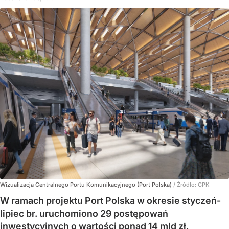
Wizualizacja Centralnego Portu Komunikacyjnego (Port Polska)
/ Źródło:
CPK
W ramach projektu Port Polska w okresie styczeń-
lipiec br. uruchomiono 29 postępowań
inwestycyjnych o wartości ponad 14 mld zł.