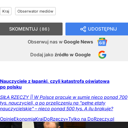
Kraj
Obserwator mediów
SKOMENTUJ
UDOSTĘPNIJ
86
Obserwuj nas
w
Google News
Dodaj jako
źródło w Google
Nauczyciele z łapanki, czyli katastrofa oświatowa
po polsku
SIŁĄ RZECZY || W Polsce pracuje w sumie nieco ponad 700
tys. nauczycieli, a po przeliczeniu na "pełne etaty
nauczycielskie" – nieco ponad 500 tys. A ilu brakuje?
Opinie
Ekonomia
Kraj
DoRzeczy+
Tylko na DoRzeczy.pl