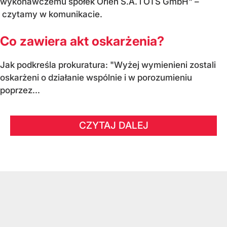
wykonawczemu spółek Orlen S.A. i OTS GmbH" –
czytamy w komunikacie.
Co zawiera akt oskarżenia?
Jak podkreśla prokuratura: "Wyżej wymienieni zostali
oskarżeni o działanie wspólnie i w porozumieniu
poprzez...
CZYTAJ DALEJ