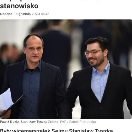
stanowisko
Dodano:
15
grudnia
2020
18:42
Paweł Kukiz, Stanisław Tyszka
Źródło:
PAP
/
Radek Pietruszka
Były wicemarszałek Sejmu Stanisław Tyszka