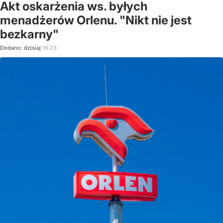
Akt oskarżenia ws. byłych
menadżerów Orlenu. "Nikt nie jest
bezkarny"
Dodano:
dzisiaj
16:23