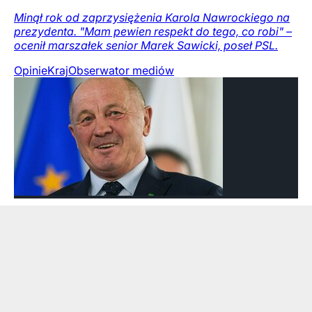
Minął rok od zaprzysiężenia Karola Nawrockiego na
prezydenta. "Mam pewien respekt do tego, co robi" –
ocenił marszałek senior Marek Sawicki, poseł PSL.
Opinie
Kraj
Obserwator mediów