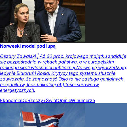
Norweski model pod lupą
Cezary Zawalski | Aż 60 proc. krajowego majątku znajduje
się bezpośrednio w rękach państwa, a w europejskim
rankingu skali własności publicznej Norwegię wyprzedzają
jedynie Białoruś i Rosja. Krytycy tego systemu słusznie
zauważają, że zamożność Oslo to nie zasługa genialnych
urzędników, lecz unikalnej obfitości surowców
energetycznych.
Ekonomia
DoRzeczy+
Świat
Opinie
W numerze