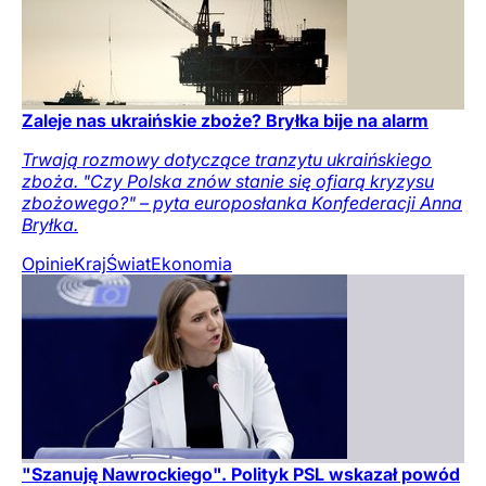
Zaleje nas ukraińskie zboże? Bryłka bije na alarm
Trwają rozmowy dotyczące tranzytu ukraińskiego
zboża. "Czy Polska znów stanie się ofiarą kryzysu
zbożowego?" – pyta europosłanka Konfederacji Anna
Bryłka.
Opinie
Kraj
Świat
Ekonomia
"Szanuję Nawrockiego". Polityk PSL wskazał powód