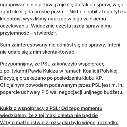
ugrupowanie nie przywiązuje się do takich spraw, więc
zgodziło się na prośbę posła. – Nikt nie robił z tego tytułu
kłopotów, wyszliśmy naprzeciw jego wielkiemu
oczekiwaniu. Widocznie częsta jazda sprawia mu
przyjemność – stwierdził.
Sam zainteresowany nie odniósł się do sprawy. Interii
nie udało się z nim skontaktować.
Przypomnijmy, że PSL zakończyło współpracę
z politykami Pawła Kukiza w ramach Koalicji Polskiej.
Decyzję przekazano po posiedzeniu klubu KP.
Oficjalnym powodem podawanym przez PSL jest m. in.
poparcie uchwały PiS ws. negocjacji unijnego budżetu.
Kukiz o współpracy z PSL: Od tego momentu
wiedziałem, że z tej mąki chleba nie będzie
W tym małżeństwie z rozsądku było więcej rozsądku