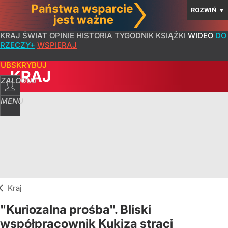
ROZWIŃ
▼
KRAJ
ŚWIAT
OPINIE
HISTORIA
TYGODNIK
KSIĄŻKI
WIDEO
DO
RZECZY+
WSPIERAJ
SUBSKRYBUJ
KRAJ
ZALOGUJ
MENU
Kraj
"Kuriozalna prośba". Bliski
współpracownik Kukiza straci