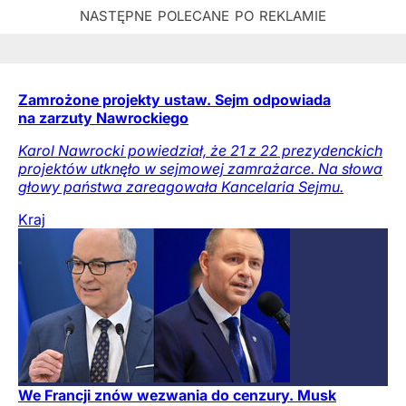
Zamrożone projekty ustaw. Sejm odpowiada
na zarzuty Nawrockiego
Karol Nawrocki powiedział, że 21 z 22 prezydenckich
projektów utknęło w sejmowej zamrażarce. Na słowa
głowy państwa zareagowała Kancelaria Sejmu.
Kraj
We Francji znów wezwania do cenzury. Musk