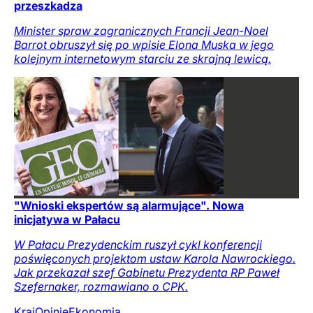
przeszkadza
Minister spraw zagranicznych Francji Jean-Noel
Barrot obruszył się po wpisie Elona Muska w jego
kolejnym internetowym starciu ze skrajną lewicą.
"Wnioski ekspertów są alarmujące". Nowa
inicjatywa w Pałacu
W Pałacu Prezydenckim ruszył cykl konferencji
poświęconych projektom ustaw Karola Nawrockiego.
Jak przekazał szef Gabinetu Prezydenta RP Paweł
Szefernaker, rozmawiano o CPK.
Kraj
Opinie
Ekonomia