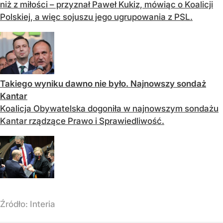
niż z miłości – przyznał Paweł Kukiz, mówiąc o Koalicji
Polskiej, a więc sojuszu jego ugrupowania z PSL.
Takiego wyniku dawno nie było. Najnowszy sondaż
Kantar
Koalicja Obywatelska dogoniła w najnowszym sondażu
Kantar rządzące Prawo i Sprawiedliwość.
Źródło:
Interia