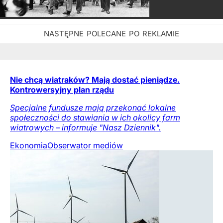
Nie chcą wiatraków? Mają dostać pieniądze.
Kontrowersyjny plan rządu
Specjalne fundusze mają przekonać lokalne
społeczności do stawiania w ich okolicy farm
wiatrowych – informuje "Nasz Dziennik".
Ekonomia
Obserwator mediów