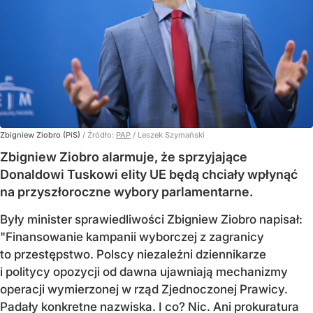
Zbigniew Ziobro (PiS)
/ Źródło:
PAP
/
Leszek Szymański
Zbigniew Ziobro alarmuje, że sprzyjające
Donaldowi Tuskowi elity UE będą chciały wpłynąć
na przyszłoroczne wybory parlamentarne.
Były minister sprawiedliwości Zbigniew Ziobro napisał:
"Finansowanie kampanii wyborczej z zagranicy
to przestępstwo. Polscy niezależni dziennikarze
i politycy opozycji od dawna ujawniają mechanizmy
operacji wymierzonej w rząd Zjednoczonej Prawicy.
Padały konkretne nazwiska. I co? Nic. Ani prokuratura