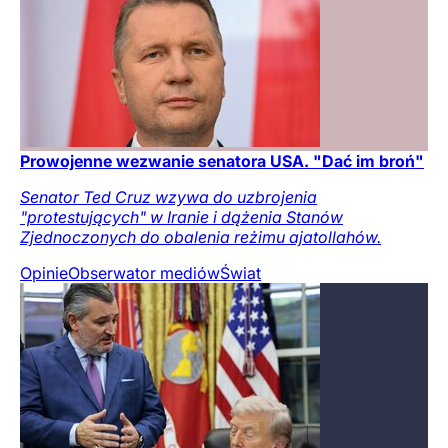
Prowojenne wezwanie senatora USA. "Dać im broń"
Senator Ted Cruz wzywa do uzbrojenia
"protestujących" w Iranie i dążenia Stanów
Zjednoczonych do obalenia reżimu ajatollahów.
Opinie
Obserwator mediów
Świat