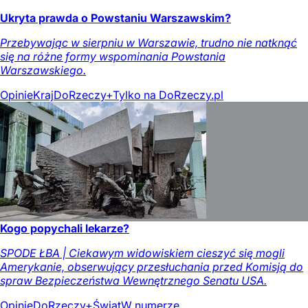
Ukryta prawda o Powstaniu Warszawskim?
Przebywając w sierpniu w Warszawie, trudno nie natknąć
się na różne formy wspominania Powstania
Warszawskiego.
Opinie
Kraj
DoRzeczy+
Tylko na DoRzeczy.pl
Kogo popychali lekarze?
SPODE ŁBA | Ciekawym widowiskiem cieszyć się mogli
Amerykanie, obserwujący przesłuchania przed Komisją do
spraw Bezpieczeństwa Wewnętrznego Senatu USA.
Opinie
DoRzeczy+
Świat
W numerze