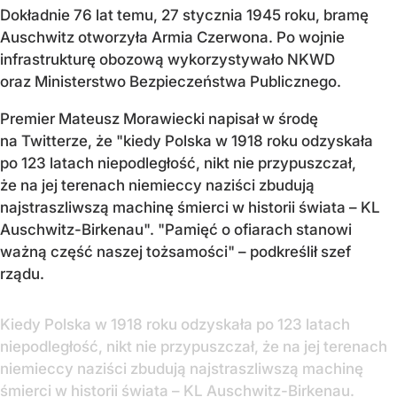
Dokładnie 76 lat temu, 27 stycznia 1945 roku, bramę
Auschwitz otworzyła Armia Czerwona. Po wojnie
infrastrukturę obozową wykorzystywało NKWD
oraz Ministerstwo Bezpieczeństwa Publicznego.
Premier Mateusz Morawiecki napisał w środę
na Twitterze, że "kiedy Polska w 1918 roku odzyskała
po 123 latach niepodległość, nikt nie przypuszczał,
że na jej terenach niemieccy naziści zbudują
najstraszliwszą machinę śmierci w historii świata – KL
Auschwitz-Birkenau". "Pamięć o ofiarach stanowi
ważną część naszej tożsamości" – podkreślił szef
rządu.
Kiedy Polska w 1918 roku odzyskała po 123 latach
niepodległość, nikt nie przypuszczał, że na jej terenach
niemieccy naziści zbudują najstraszliwszą machinę
śmierci w historii świata – KL Auschwitz-Birkenau.