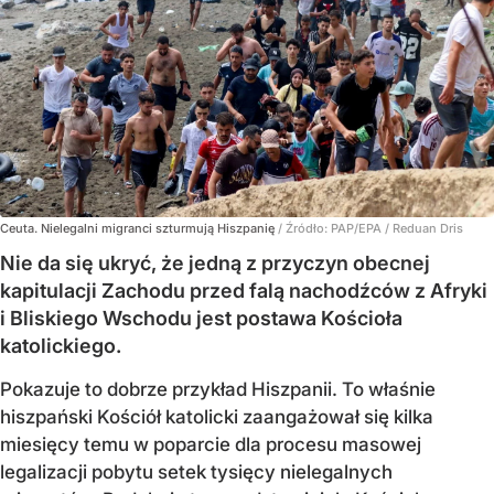
Ceuta. Nielegalni migranci szturmują Hiszpanię
/ Źródło:
PAP/EPA
/
Reduan Dris
Nie da się ukryć, że jedną z przyczyn obecnej
kapitulacji Zachodu przed falą nachodźców z Afryki
i Bliskiego Wschodu jest postawa Kościoła
katolickiego.
Pokazuje to dobrze przykład Hiszpanii. To właśnie
hiszpański Kościół katolicki zaangażował się kilka
miesięcy temu w poparcie dla procesu masowej
legalizacji pobytu setek tysięcy nielegalnych