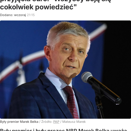
cokolwiek powiedzieć"
Dodano:
wczoraj
21:15
Były premier Marek Belka
/ Źródło:
PAP
/
Mateusz Marek
Były premier i były prezes NBP Marek Belka uważa,