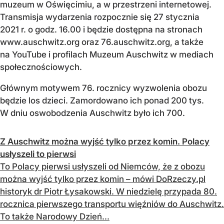
muzeum w Oświęcimiu, a w przestrzeni internetowej.
Transmisja wydarzenia rozpocznie się 27 stycznia
2021 r. o godz. 16.00 i będzie dostępna na stronach
www.auschwitz.org oraz 76.auschwitz.org, a także
na YouTube i profilach Muzeum Auschwitz w mediach
społecznościowych.
Głównym motywem 76. rocznicy wyzwolenia obozu
będzie los dzieci. Zamordowano ich ponad 200 tys.
W dniu oswobodzenia Auschwitz było ich 700.
Z Auschwitz można wyjść tylko przez komin. Polacy
usłyszeli to pierwsi
To Polacy pierwsi usłyszeli od Niemców, że z obozu
można wyjść tylko przez komin – mówi DoRzeczy.pl
historyk dr Piotr Łysakowski. W niedzielę przypada 80.
rocznica pierwszego transportu więźniów do Auschwitz.
To także Narodowy Dzień...