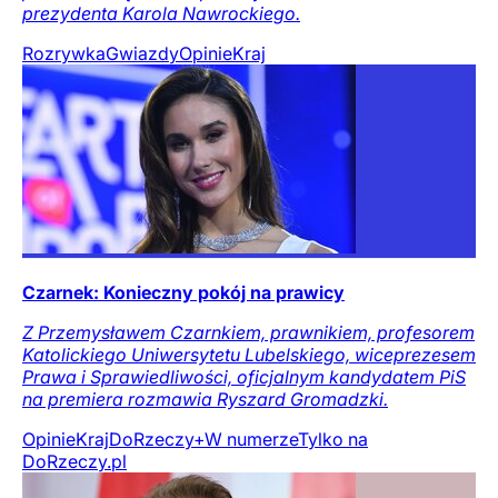
prezydenta Karola Nawrockiego.
Rozrywka
Gwiazdy
Opinie
Kraj
Czarnek: Konieczny pokój na prawicy
Z Przemysławem Czarnkiem, prawnikiem, profesorem
Katolickiego Uniwersytetu Lubelskiego, wiceprezesem
Prawa i Sprawiedliwości, oficjalnym kandydatem PiS
na premiera rozmawia Ryszard Gromadzki.
Opinie
Kraj
DoRzeczy+
W numerze
Tylko na
DoRzeczy.pl