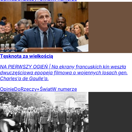
Tęsknota za wielkością
NA PIERWSZY OGIEŃ | Na ekrany francuskich kin weszła
dwuczęściowa epopeja filmowa o wojennych losach gen.
Charles’a de Gaulle’a.
Opinie
DoRzeczy+
Świat
W numerze