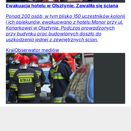
Ewakuacja hotelu w Olsztynie. Zawaliła się ściana
Ponad 200 osób, w tym blisko 150 uczestników kolonii
i ich opiekunów, ewakuowano z hotelu Manor przy ul.
Kanarkowej w Olsztynie. Podczas prowadzonych
przy budynku prac budowlanych doszło do
uszkodzenia jednej z zewnętrznych ścian.
Kraj
Obserwator mediów