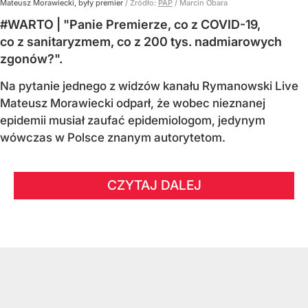
Mateusz Morawiecki, były premier
/ Źródło:
PAP
/
Marcin Obara
#WARTO | "Panie Premierze, co z COVID-19,
co z sanitaryzmem, co z 200 tys. nadmiarowych
zgonów?".
Na pytanie jednego z widzów kanału Rymanowski Live
Mateusz Morawiecki odparł, że wobec nieznanej
epidemii musiał zaufać epidemiologom, jedynym
wówczas w Polsce znanym autorytetom.
CZYTAJ DALEJ