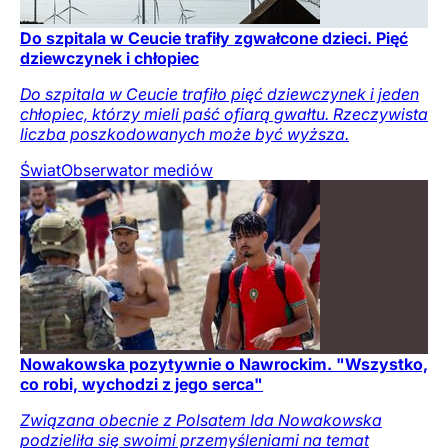
Do szpitala w Ceucie trafiły zgwałcone dzieci. Pięć
dziewczynek i chłopiec
Do szpitala w Ceucie trafiło pięć dziewczynek i jeden
chłopiec, którzy mieli paść ofiarą gwałtu. Rzeczywista
liczba poszkodowanych może być wyższa.
Świat
Obserwator mediów
Nowakowska pozytywnie o Nawrockim. "Wszystko,
co robi, wychodzi z jego serca"
Związana obecnie z Polsatem Ida Nowakowska
podzieliła się swoimi przemyśleniami na temat