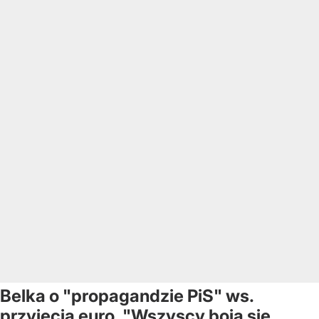
Belka o "propagandzie PiS" ws.
przyjęcia euro. "Wszyscy boją się