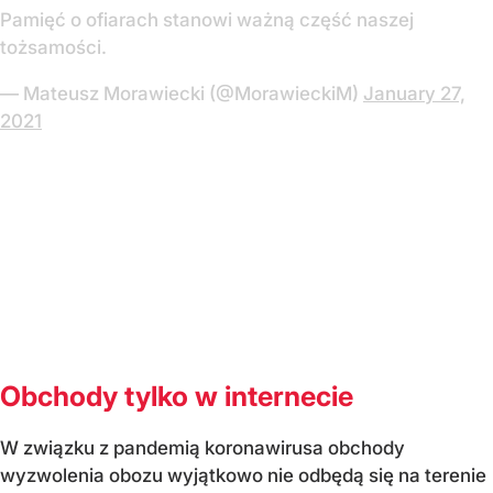
Pamięć o ofiarach stanowi ważną część naszej
tożsamości.
— Mateusz Morawiecki (@MorawieckiM)
January 27,
2021
Obchody tylko w internecie
W związku z pandemią koronawirusa obchody
wyzwolenia obozu wyjątkowo nie odbędą się na terenie