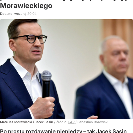
Morawieckiego
Dodano:
wczoraj
20:04
Mateusz Morawiecki i Jacek Sasin
/ Źródło:
PAP
/
Sebastian Borowski
Po prostu rozdawanie pieniędzy – tak Jacek Sasin