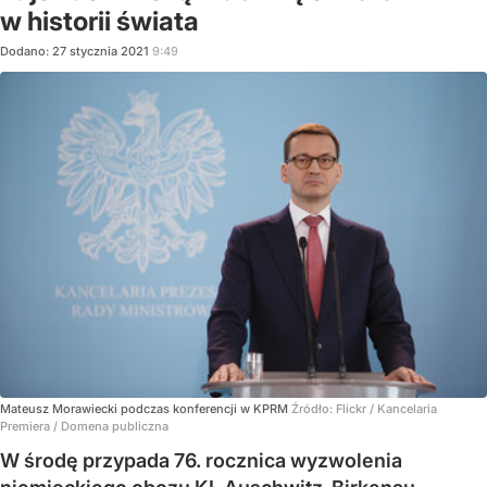
w historii świata
Dodano:
27
stycznia
2021
9:49
Mateusz Morawiecki podczas konferencji w KPRM
Źródło:
Flickr
/
Kancelaria
Premiera / Domena publiczna
W środę przypada 76. rocznica wyzwolenia