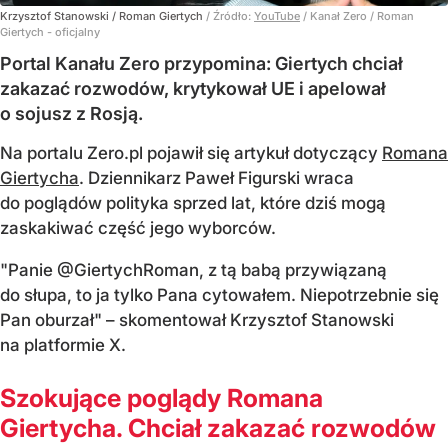
Krzysztof Stanowski / Roman Giertych
/ Źródło:
YouTube
/
Kanał Zero / Roman
Giertych - oficjalny
Portal Kanału Zero przypomina: Giertych chciał
zakazać rozwodów, krytykował UE i apelował
o sojusz z Rosją.
Na portalu Zero.pl pojawił się artykuł dotyczący
Romana
Giertycha
. Dziennikarz Paweł Figurski wraca
do poglądów polityka sprzed lat, które dziś mogą
zaskakiwać część jego wyborców.
"Panie @GiertychRoman, z tą babą przywiązaną
do słupa, to ja tylko Pana cytowałem. Niepotrzebnie się
Pan oburzał" – skomentował Krzysztof Stanowski
na platformie X.
Szokujące poglądy Romana
Giertycha. Chciał zakazać rozwodów