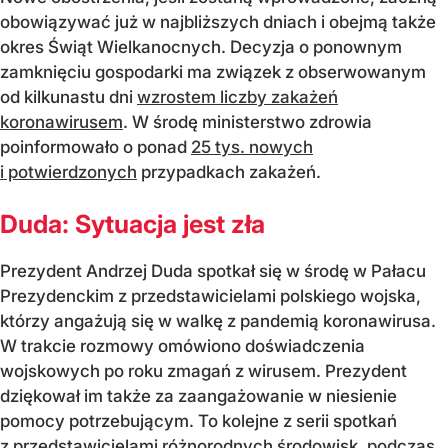
obowiązywać już w najbliższych dniach i obejmą także
okres Świąt Wielkanocnych. Decyzja o ponownym
zamknięciu gospodarki ma związek z obserwowanym
od kilkunastu dni
wzrostem liczby zakażeń
koronawirusem
. W środę ministerstwo zdrowia
poinformowało o ponad
25 tys. nowych
i potwierdzonych
przypadkach zakażeń.
Duda: Sytuacja jest zła
Prezydent Andrzej Duda spotkał się w środę w Pałacu
Prezydenckim z przedstawicielami polskiego wojska,
którzy angażują się w walkę z pandemią koronawirusa.
W trakcie rozmowy omówiono doświadczenia
wojskowych po roku zmagań z wirusem. Prezydent
dziękował im także za zaangażowanie w niesienie
pomocy potrzebującym. To kolejne z serii spotkań
z przedstawicielami różnorodnych środowisk, podczas