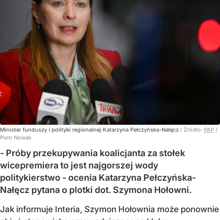
Minister funduszy i polityki regionalnej Katarzyna Pełczyńska-Nałęcz
/ Źródło:
PAP
/
Piotr Nowak
- Próby przekupywania koalicjanta za stołek
wicepremiera to jest najgorszej wody
politykierstwo - ocenia Katarzyna Pełczyńska-
Nałęcz pytana o plotki dot. Szymona Hołowni.
Jak informuje Interia, Szymon Hołownia może ponownie