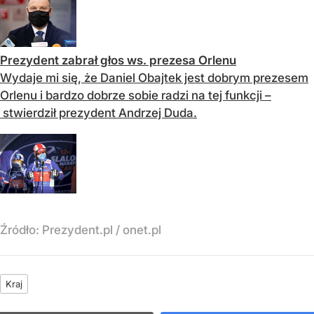
Prezydent zabrał głos ws. prezesa Orlenu
Wydaje mi się, że Daniel Obajtek jest dobrym prezesem
Orlenu i bardzo dobrze sobie radzi na tej funkcji –
stwierdził prezydent Andrzej Duda.
Źródło:
Prezydent.pl
/
onet.pl
Kraj