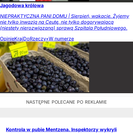
Jagodowa królowa
NIEPRAKTYCZNA PANI DOMU | Sierpień, wakacje. Żyjemy
nie tylko inwazją na Ceutę, nie tylko dogorywającą
(niestety nierozwiązaną) sprawą Szpitala Południowego.
Opinie
Kraj
DoRzeczy+
W numerze
Kontrola w pubie Mentzena. Inspektorzy wykryli