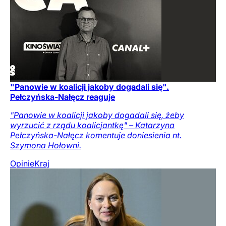
"Panowie w koalicji jakoby dogadali się".
Pełczyńska-Nałęcz reaguje
"Panowie w koalicji jakoby dogadali się, żeby
wyrzucić z rządu koalicjantkę" – Katarzyna
Pełczyńska-Nałęcz komentuje doniesienia nt.
Szymona Hołowni.
Opinie
Kraj