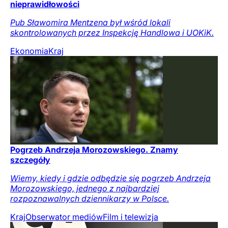
nieprawidłowości
Pub Sławomira Mentzena był wśród lokali
skontrolowanych przez Inspekcję Handlowa i UOKiK.
Ekonomia
Kraj
Pogrzeb Andrzeja Morozowskiego. Znamy
szczegóły
Wiemy, kiedy i gdzie odbędzie się pogrzeb Andrzeja
Morozowskiego, jednego z najbardziej
rozpoznawalnych dziennikarzy w Polsce.
Kraj
Obserwator mediów
Film i telewizja