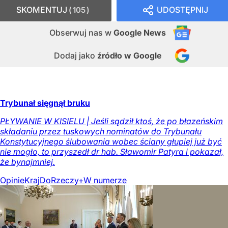
SKOMENTUJ
UDOSTĘPNIJ
105
Obserwuj nas
w
Google News
Dodaj jako
źródło w Google
Trybunał sięgnął bruku
PŁYWANIE W KISIELU | Jeśli sądził ktoś, że po błazeńskim
składaniu przez tuskowych nominatów do Trybunału
Konstytucyjnego ślubowania wobec ściany głupiej już być
nie mogło, to przyszedł dr hab. Sławomir Patyra i pokazał,
że bynajmniej.
Opinie
Kraj
DoRzeczy+
W numerze