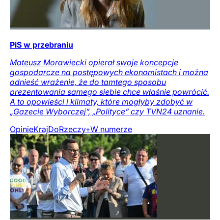
PiS w przebraniu
Mateusz Morawiecki opierał swoje koncepcje
gospodarcze na postępowych ekonomistach i można
odnieść wrażenie, że do tamtego sposobu
prezentowania samego siebie chce właśnie powrócić.
A to opowieści i klimaty, które mogłyby zdobyć w
„Gazecie Wyborczej”, „Polityce” czy TVN24 uznanie.
Opinie
Kraj
DoRzeczy+
W numerze