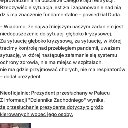
wprowadzenia na obszarze całego kraju restrykcji.
Rzeczywiście sytuacja jest zła i zapanowanie nad nią
dziś ma znaczenie fundamentalne – powiedział Duda.
– Wiadomo, że najważniejszym naszym zadaniem jest
niedopuszczenie do sytuacji głęboko kryzysowej.
Za sytuację głęboko kryzysową, za sytuację, w której
tracimy kontrolę nad przebiegiem pandemii, uważam
sytuację, w której następuje załamanie się systemu
ochrony zdrowia, nie ma miejsc w szpitalach,
nie ma gdzie przyjmować chorych, nie ma respiratorów
– dodał prezydent.
Nieoficjalnie: Prezydent przesłuchany w Pałacu
Z informacji "Dziennika Zachodniego" wynika,
że przesłuchanie prezydenta dotyczyło gróźb
kierowanych wobec jego osoby.