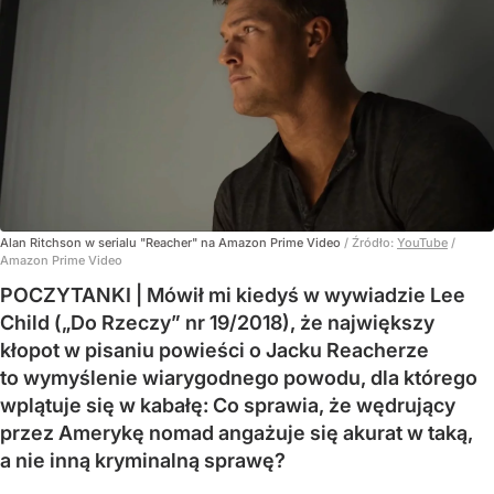
Alan Ritchson w serialu "Reacher" na Amazon Prime Video
/ Źródło:
YouTube
/
Amazon Prime Video
POCZYTANKI | Mówił mi kiedyś w wywiadzie Lee
Child („Do Rzeczy” nr 19/2018), że największy
kłopot w pisaniu powieści o Jacku Reacherze
to wymyślenie wiarygodnego powodu, dla którego
wplątuje się w kabałę: Co sprawia, że wędrujący
przez Amerykę nomad angażuje się akurat w taką,
a nie inną kryminalną sprawę?