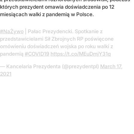
których prezydent omawia doświadczenia po 12
miesiącach walki z pandemią w Polsce.
#NaŻywo
| Pałac Prezydencki. Spotkanie z
przedstawicielami Sił Zbrojnych RP poświęcone
omówieniu doświadczeń wojska po roku walki z
pandemią
#COVID19
https://t.co/MEuDmjY31q
— Kancelaria Prezydenta (@prezydentpl)
March 17,
2021