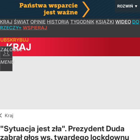
ROZWIŃ
▼
KRAJ
ŚWIAT
OPINIE
HISTORIA
TYGODNIK
KSIĄŻKI
WIDEO
DO
RZECZY+
WSPIERAJ
SUBSKRYBUJ
KRAJ
ZALOGUJ
MENU
Kraj
"Sytuacja jest zła". Prezydent Duda
zabrał głos ws. twardego lockdownu