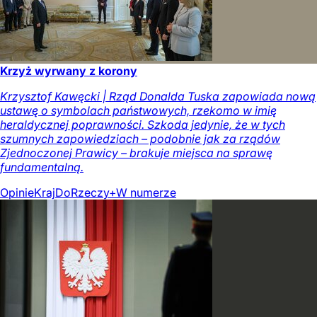
Krzyż wyrwany z korony
Krzysztof Kawęcki | Rząd Donalda Tuska zapowiada nową
ustawę o symbolach państwowych, rzekomo w imię
heraldycznej poprawności. Szkoda jedynie, że w tych
szumnych zapowiedziach – podobnie jak za rządów
Zjednoczonej Prawicy – brakuje miejsca na sprawę
fundamentalną.
Opinie
Kraj
DoRzeczy+
W numerze