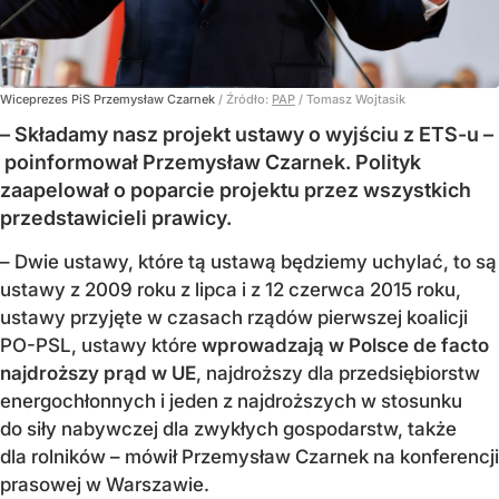
Wiceprezes PiS Przemysław Czarnek
/ Źródło:
PAP
/
Tomasz Wojtasik
– Składamy nasz projekt ustawy o wyjściu z ETS-u –
poinformował Przemysław Czarnek. Polityk
zaapelował o poparcie projektu przez wszystkich
przedstawicieli prawicy.
– Dwie ustawy, które tą ustawą będziemy uchylać, to są
ustawy z 2009 roku z lipca i z 12 czerwca 2015 roku,
ustawy przyjęte w czasach rządów pierwszej koalicji
PO-PSL, ustawy które
wprowadzają w Polsce de facto
najdroższy prąd w UE
, najdroższy dla przedsiębiorstw
energochłonnych i jeden z najdroższych w stosunku
do siły nabywczej dla zwykłych gospodarstw, także
dla rolników – mówił Przemysław Czarnek na konferencji
prasowej w Warszawie.