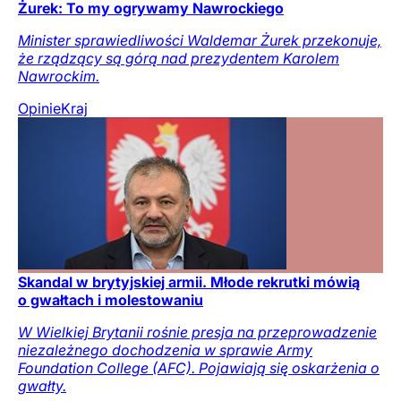
Żurek: To my ogrywamy Nawrockiego
Minister sprawiedliwości Waldemar Żurek przekonuje,
że rządzący są górą nad prezydentem Karolem
Nawrockim.
Opinie
Kraj
Skandal w brytyjskiej armii. Młode rekrutki mówią
o gwałtach i molestowaniu
W Wielkiej Brytanii rośnie presja na przeprowadzenie
niezależnego dochodzenia w sprawie Army
Foundation College (AFC). Pojawiają się oskarżenia o
gwałty.