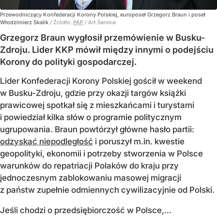
Przewodniczący Konfederacji Korony Polskiej, europoseł Grzegorz Braun i poseł
Włodzimierz Skalik
/ Źródło:
PAP
/
Art Service
Grzegorz Braun wygłosił przemówienie w Busku-
Zdroju. Lider KKP mówił między innymi o podejściu
Korony do polityki gospodarczej.
Lider Konfederacji Korony Polskiej gościł w weekend
w Busku-Zdroju, gdzie przy okazji targów książki
prawicowej spotkał się z mieszkańcami i turystami
i powiedział kilka słów o programie politycznym
ugrupowania. Braun powtórzył główne hasło partii:
odzyskać niepodległość
i poruszył m.in. kwestie
geopolityki, ekonomii i potrzeby stworzenia w Polsce
warunków do repatriacji Polaków do kraju przy
jednoczesnym zablokowaniu masowej migracji
z państw zupełnie odmiennych cywilizacyjnie od Polski.
Jeśli chodzi o przedsiębiorczość w Polsce,...