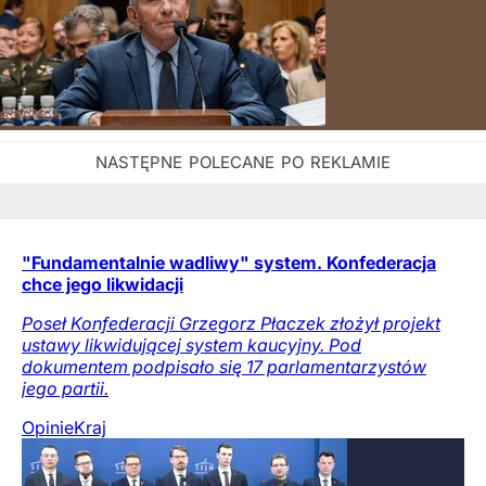
"Fundamentalnie wadliwy" system. Konfederacja
chce jego likwidacji
Poseł Konfederacji Grzegorz Płaczek złożył projekt
ustawy likwidującej system kaucyjny. Pod
dokumentem podpisało się 17 parlamentarzystów
jego partii.
Opinie
Kraj