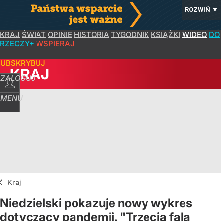
ROZWIŃ
▼
KRAJ
ŚWIAT
OPINIE
HISTORIA
TYGODNIK
KSIĄŻKI
WIDEO
DO
RZECZY+
WSPIERAJ
SUBSKRYBUJ
KRAJ
ZALOGUJ
MENU
Kraj
Niedzielski pokazuje nowy wykres
dotyczący pandemii. "Trzecia fala