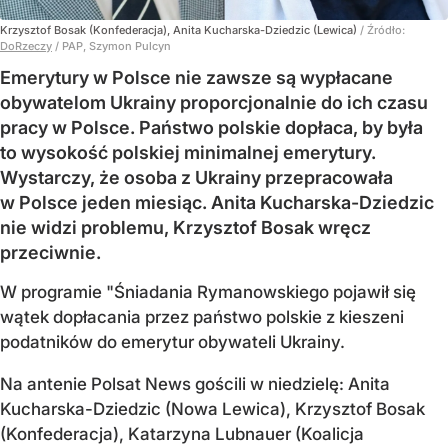
Krzysztof Bosak (Konfederacja), Anita Kucharska-Dziedzic (Lewica)
/ Źródło:
DoRzeczy
/
PAP, Szymon Pulcyn
Emerytury w Polsce nie zawsze są wypłacane
obywatelom Ukrainy proporcjonalnie do ich czasu
pracy w Polsce. Państwo polskie dopłaca, by była
to wysokość polskiej minimalnej emerytury.
Wystarczy, że osoba z Ukrainy przepracowała
w Polsce jeden miesiąc. Anita Kucharska-Dziedzic
nie widzi problemu, Krzysztof Bosak wręcz
przeciwnie.
W programie "Śniadania Rymanowskiego pojawił się
wątek dopłacania przez państwo polskie z kieszeni
podatników do emerytur obywateli Ukrainy.
Na antenie Polsat News gościli w niedzielę: Anita
Kucharska-Dziedzic (Nowa Lewica), Krzysztof Bosak
(Konfederacja), Katarzyna Lubnauer (Koalicja