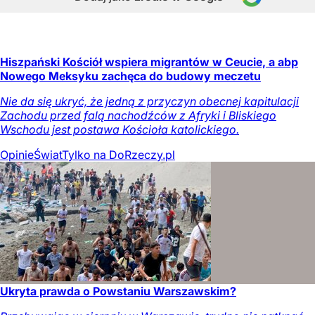
Hiszpański Kościół wspiera migrantów w Ceucie, a abp
Nowego Meksyku zachęca do budowy meczetu
Nie da się ukryć, że jedną z przyczyn obecnej kapitulacji
Zachodu przed falą nachodźców z Afryki i Bliskiego
Wschodu jest postawa Kościoła katolickiego.
Opinie
Świat
Tylko na DoRzeczy.pl
Ukryta prawda o Powstaniu Warszawskim?