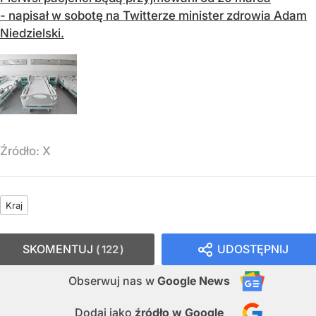
- napisał w sobotę na Twitterze minister zdrowia Adam
Niedzielski.
Źródło:
X
Kraj
SKOMENTUJ
UDOSTĘPNIJ
122
Obserwuj nas
w
Google News
Dodaj jako
źródło w Google