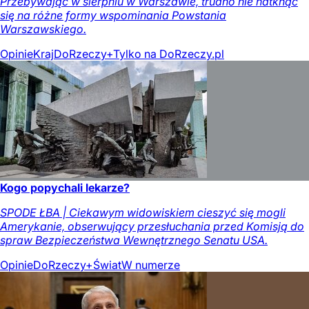
Przebywając w sierpniu w Warszawie, trudno nie natknąć
się na różne formy wspominania Powstania
Warszawskiego.
Opinie
Kraj
DoRzeczy+
Tylko na DoRzeczy.pl
Kogo popychali lekarze?
SPODE ŁBA | Ciekawym widowiskiem cieszyć się mogli
Amerykanie, obserwujący przesłuchania przed Komisją do
spraw Bezpieczeństwa Wewnętrznego Senatu USA.
Opinie
DoRzeczy+
Świat
W numerze