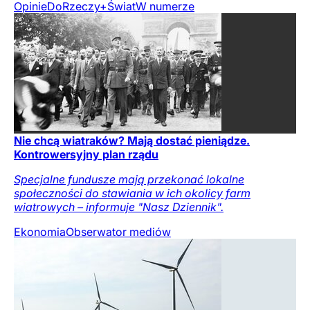
Opinie
DoRzeczy+
Świat
W numerze
Nie chcą wiatraków? Mają dostać pieniądze.
Kontrowersyjny plan rządu
Specjalne fundusze mają przekonać lokalne
społeczności do stawiania w ich okolicy farm
wiatrowych – informuje "Nasz Dziennik".
Ekonomia
Obserwator mediów