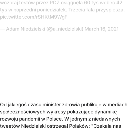
wczoraj testów przez POZ osiągnęła 60 tys wobec 42
tys w poprzedni poniedziałek. Trzecia fala przyspiesza.
pic.twitter.com/rSHKtM9WgF
— Adam Niedzielski (@a_niedzielski)
March 16, 2021
Od jakiegoś czasu minister zdrowia publikuje w mediach
społecznościowych wykresy pokazujące dynamikę
rozwoju pandemii w Polsce. W jednym z niedawnych
tweetów Niedzielski
ostrzegał Polaków
: "Czekają nas