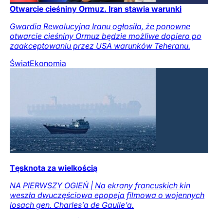
Otwarcie cieśniny Ormuz. Iran stawia warunki
Gwardia Rewolucyjna Iranu ogłosiła, że ponowne
otwarcie cieśniny Ormuz będzie możliwe dopiero po
zaakceptowaniu przez USA warunków Teheranu.
Świat
Ekonomia
Tęsknota za wielkością
NA PIERWSZY OGIEŃ | Na ekrany francuskich kin
weszła dwuczęściowa epopeja filmowa o wojennych
losach gen. Charles’a de Gaulle’a.