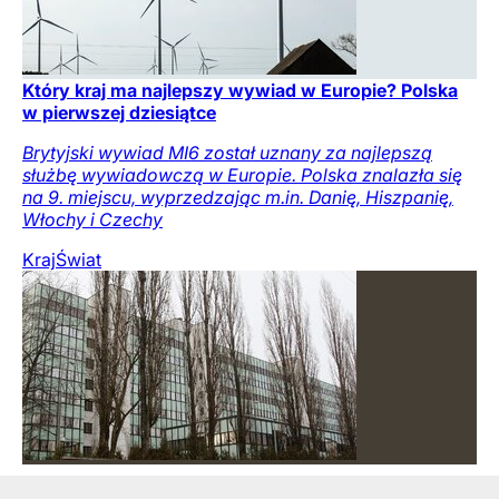
Który kraj ma najlepszy wywiad w Europie? Polska
w pierwszej dziesiątce
Brytyjski wywiad MI6 został uznany za najlepszą
służbę wywiadowczą w Europie. Polska znalazła się
na 9. miejscu, wyprzedzając m.in. Danię, Hiszpanię,
Włochy i Czechy
Kraj
Świat