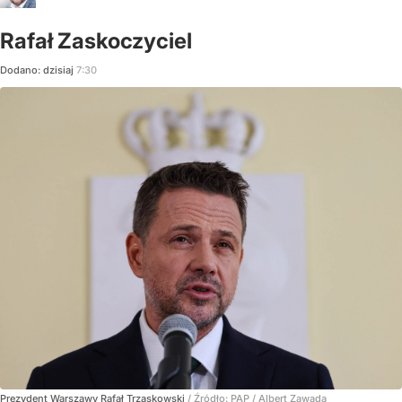
Rafał Zaskoczyciel
Dodano:
dzisiaj
7:30
Prezydent Warszawy Rafał Trzaskowski
/ Źródło:
PAP
/
Albert Zawada