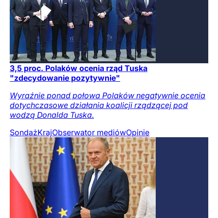
3,5 proc. Polaków ocenia rząd Tuska
"zdecydowanie pozytywnie"
Wyraźnie ponad połowa Polaków negatywnie ocenia
dotychczasowe działania koalicji rządzącej pod
wodzą Donalda Tuska.
Sondaż
Kraj
Obserwator mediów
Opinie