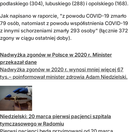
podlaskiego (304), lubuskiego (288) i opolskiego (168).
Jak napisano w raporcie, "z powodu COVID-19 zmarło
79 osób, natomiast z powodu współistnienia COVID-19
z innymi schorzeniami zmarły 293 osoby" (łącznie 372
zgony w ciągu ostatniej doby).
Nadwyżka zgonów w Polsce w 2020 r. Minister
przekazał dane
Nadwyżka zgonów w 2020 r. wynosi mniej więcej 67
tys.– poinformował minister zdrowia Adam Niedzielski.
Niedzielski: 20 marca pierwsi pacjenci szpitala
tymczasowego w Radomiu
Pierwsi pacjenci będą przyjmowani od 20 marca