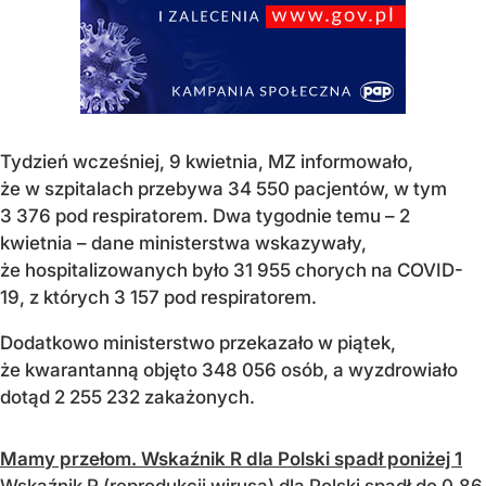
Tydzień wcześniej, 9 kwietnia, MZ informowało,
że w szpitalach przebywa 34 550 pacjentów, w tym
3 376 pod respiratorem. Dwa tygodnie temu – 2
kwietnia – dane ministerstwa wskazywały,
że hospitalizowanych było 31 955 chorych na COVID-
19, z których 3 157 pod respiratorem.
Dodatkowo ministerstwo przekazało w piątek,
że kwarantanną objęto 348 056 osób, a wyzdrowiało
dotąd 2 255 232 zakażonych.
Mamy przełom. Wskaźnik R dla Polski spadł poniżej 1