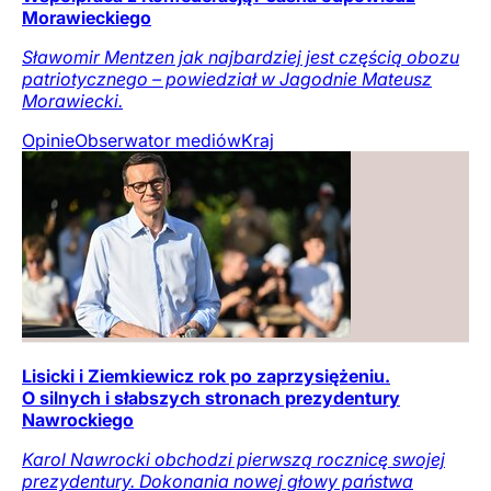
Morawieckiego
Sławomir Mentzen jak najbardziej jest częścią obozu
patriotycznego – powiedział w Jagodnie Mateusz
Morawiecki.
Opinie
Obserwator mediów
Kraj
Lisicki i Ziemkiewicz rok po zaprzysiężeniu.
O silnych i słabszych stronach prezydentury
Nawrockiego
Karol Nawrocki obchodzi pierwszą rocznicę swojej
prezydentury. Dokonania nowej głowy państwa