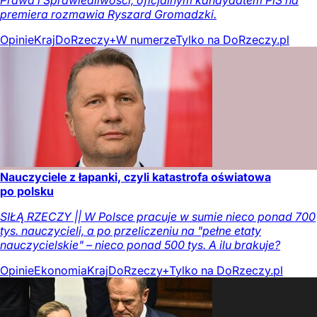
Prawa i Sprawiedliwości, oficjalnym kandydatem PiS na
premiera rozmawia Ryszard Gromadzki.
Opinie
Kraj
DoRzeczy+
W numerze
Tylko na DoRzeczy.pl
Nauczyciele z łapanki, czyli katastrofa oświatowa
po polsku
SIŁĄ RZECZY || W Polsce pracuje w sumie nieco ponad 700
tys. nauczycieli, a po przeliczeniu na "pełne etaty
nauczycielskie" – nieco ponad 500 tys. A ilu brakuje?
Opinie
Ekonomia
Kraj
DoRzeczy+
Tylko na DoRzeczy.pl