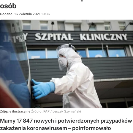
osób
Dodano:
16
kwietnia
2021
10:36
Zdjęcie ilustracyjne
Źródło:
PAP
/
Leszek Szymański
Mamy 17 847 nowych i potwierdzonych przypadków
zakażenia koronawirusem – poinformowało