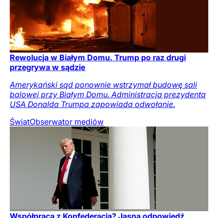
Rewolucja w Białym Domu. Trump po raz drugi
przegrywa w sądzie
Amerykański sąd ponownie wstrzymał budowę sali
balowej przy Białym Domu. Administracja prezydenta
USA Donalda Trumpa zapowiada odwołanie.
Świat
Obserwator mediów
Współpraca z Konfederacją? Jasna odpowiedź