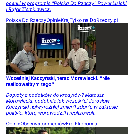
ocenili w programie "Polska Do Rzeczy" Paweł Lisicki
i Rafał Ziemkiewicz.
Polska Do Rzeczy
Opinie
Kraj
Tylko na DoRzeczy.pl
Wcześniej Kaczyński, teraz Morawiecki. "Nie
realizowałbym tego"
Dopłaty z podatków do kredytów? Mateusz
Morawiecki, podobnie jak wcześniej Jarosław
Kaczyński najwyraźniej zmienił zdanie w zakresie
polityki, którą wprowadzili i realizowali.
Opinie
Obserwator mediów
Kraj
Ekonomia