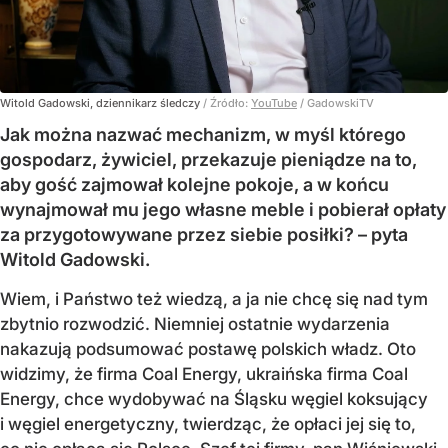
Witold Gadowski, dziennikarz śledczy
/ Źródło:
YouTube
/
GadowskiTV
Jak można nazwać mechanizm, w myśl którego
gospodarz, żywiciel, przekazuje pieniądze na to,
aby gość zajmował kolejne pokoje, a w końcu
wynajmował mu jego własne meble i pobierał opłaty
za przygotowywane przez siebie posiłki? – pyta
Witold Gadowski.
Wiem, i Państwo też wiedzą, a ja nie chcę się nad tym
zbytnio rozwodzić. Niemniej ostatnie wydarzenia
nakazują podsumować postawę polskich władz. Oto
widzimy, że firma Coal Energy, ukraińska firma Coal
Energy, chce wydobywać na Śląsku węgiel koksujący
i węgiel energetyczny, twierdząc, że opłaci jej się to,