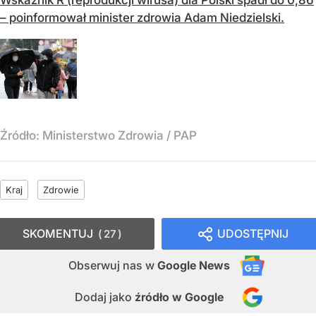
Wskaźnik R (reprodukcji wirusa) dla Polski spadł do 0,86
– poinformował minister zdrowia Adam Niedzielski.
Źródło:
Ministerstwo Zdrowia / PAP
Kraj
Zdrowie
SKOMENTUJ
UDOSTĘPNIJ
27
Obserwuj nas
w
Google News
Dodaj jako
źródło w Google