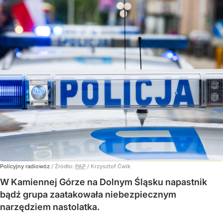
Policyjny radiowóz
/ Źródło:
PAP
/
Krzysztof Ćwik
W Kamiennej Górze na Dolnym Śląsku napastnik
bądź grupa zaatakowała niebezpiecznym
narzędziem nastolatka.