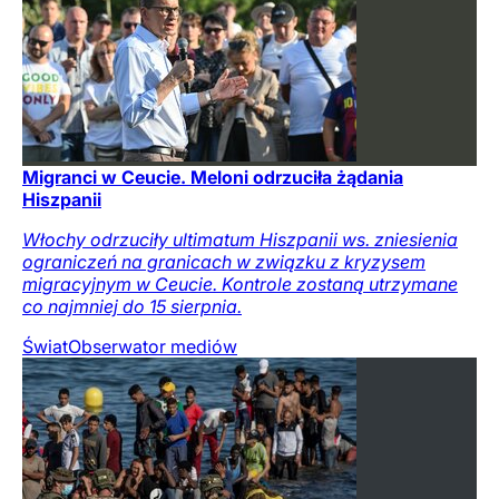
Migranci w Ceucie. Meloni odrzuciła żądania
Hiszpanii
Włochy odrzuciły ultimatum Hiszpanii ws. zniesienia
ograniczeń na granicach w związku z kryzysem
migracyjnym w Ceucie. Kontrole zostaną utrzymane
co najmniej do 15 sierpnia.
Świat
Obserwator mediów