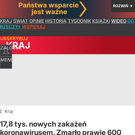
ROZWIŃ
▼
KRAJ
ŚWIAT
OPINIE
HISTORIA
TYGODNIK
KSIĄŻKI
WIDEO
DO
RZECZY+
WSPIERAJ
SUBSKRYBUJ
KRAJ
ZALOGUJ
MENU
Kraj
17,8 tys. nowych zakażeń
koronawirusem. Zmarło prawie 600