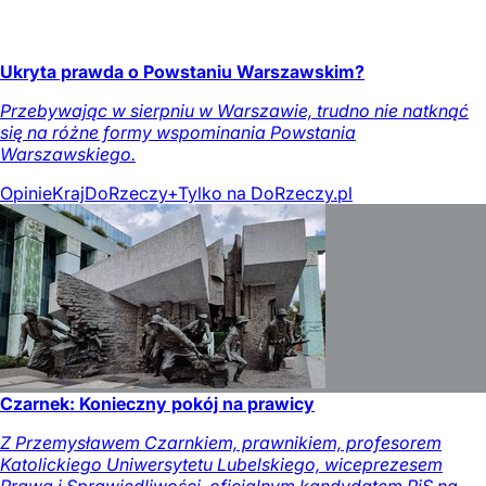
Ukryta prawda o Powstaniu Warszawskim?
Przebywając w sierpniu w Warszawie, trudno nie natknąć
się na różne formy wspominania Powstania
Warszawskiego.
Opinie
Kraj
DoRzeczy+
Tylko na DoRzeczy.pl
Czarnek: Konieczny pokój na prawicy
Z Przemysławem Czarnkiem, prawnikiem, profesorem
Katolickiego Uniwersytetu Lubelskiego, wiceprezesem