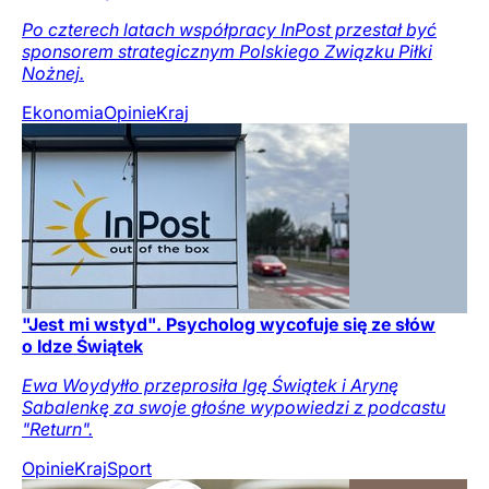
Po czterech latach współpracy InPost przestał być
sponsorem strategicznym Polskiego Związku Piłki
Nożnej.
Ekonomia
Opinie
Kraj
"Jest mi wstyd". Psycholog wycofuje się ze słów
o Idze Świątek
Ewa Woydyłło przeprosiła Igę Świątek i Arynę
Sabalenkę za swoje głośne wypowiedzi z podcastu
"Return".
Opinie
Kraj
Sport