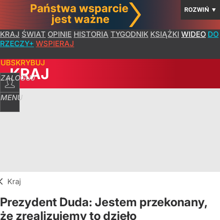
ROZWIŃ
▼
KRAJ
ŚWIAT
OPINIE
HISTORIA
TYGODNIK
KSIĄŻKI
WIDEO
DO
RZECZY+
WSPIERAJ
SUBSKRYBUJ
KRAJ
ZALOGUJ
MENU
Kraj
Prezydent Duda: Jestem przekonany,
że zrealizujemy to dzieło