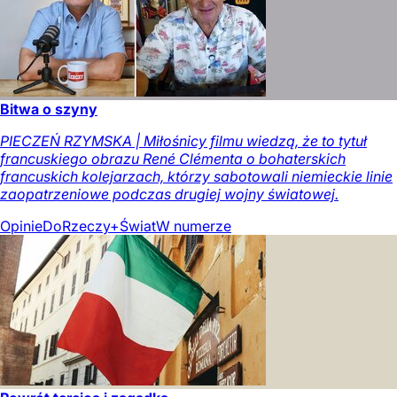
Bitwa o szyny
PIECZEŃ RZYMSKA | Miłośnicy filmu wiedzą, że to tytuł
francuskiego obrazu René Clémenta o bohaterskich
francuskich kolejarzach, którzy sabotowali niemieckie linie
zaopatrzeniowe podczas drugiej wojny światowej.
Opinie
DoRzeczy+
Świat
W numerze