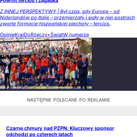
Powrót tercios i zagadka
Z INNEJ PERSPEKTYWY | Był czas, gdy Europę – od
Niderlandów po Italię – przemierzały i siały w niej postrach
zwarte formacje hiszpańskiej piechoty – tercios.
Opinie
Kraj
DoRzeczy+
Świat
W numerze
Czarne chmury nad PZPN. Kluczowy sponsor
odchodzi po czterech latach