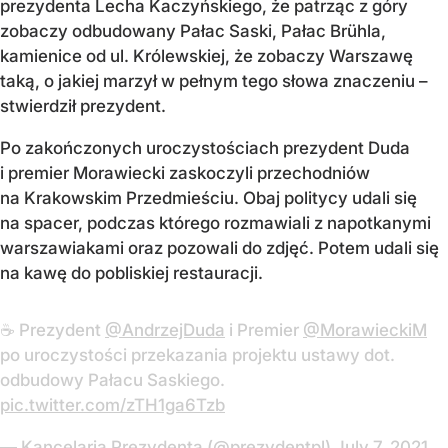
prezydenta Lecha Kaczyńskiego, że patrząc z góry
zobaczy odbudowany Pałac Saski, Pałac Brühla,
kamienice od ul. Królewskiej, że zobaczy Warszawę
taką, o jakiej marzył w pełnym tego słowa znaczeniu –
stwierdził prezydent.
Po zakończonych uroczystościach prezydent Duda
i premier Morawiecki zaskoczyli przechodniów
na Krakowskim Przedmieściu. Obaj politycy udali się
na spacer, podczas którego rozmawiali z napotkanymi
warszawiakami oraz pozowali do zdjęć. Potem udali się
na kawę do pobliskiej restauracji.
☕ Prezydent
@AndrzejDuda
i Premier
@MorawieckiM
po uroczystości przekazania projektu ustawy dot.
odbudowy Pałacu Saskiego.
pic.twitter.com/zTH1ga6Tzb
— Kancelaria Prezydenta (@prezydentpl)
July 7, 2021