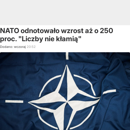
NATO odnotowało wzrost aż o 250
proc. "Liczby nie kłamią"
Dodano:
wczoraj
20:52