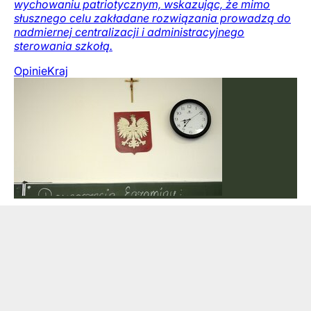
wychowaniu patriotycznym, wskazując, że mimo
słusznego celu zakładane rozwiązania prowadzą do
nadmiernej centralizacji i administracyjnego
sterowania szkołą.
Opinie
Kraj