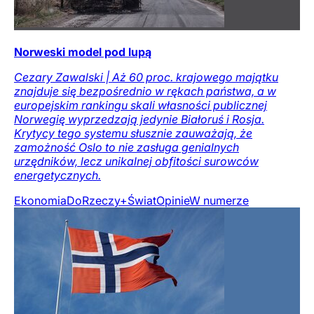
Norweski model pod lupą
Cezary Zawalski | Aż 60 proc. krajowego majątku
znajduje się bezpośrednio w rękach państwa, a w
europejskim rankingu skali własności publicznej
Norwegię wyprzedzają jedynie Białoruś i Rosja.
Krytycy tego systemu słusznie zauważają, że
zamożność Oslo to nie zasługa genialnych
urzędników, lecz unikalnej obfitości surowców
energetycznych.
Ekonomia
DoRzeczy+
Świat
Opinie
W numerze