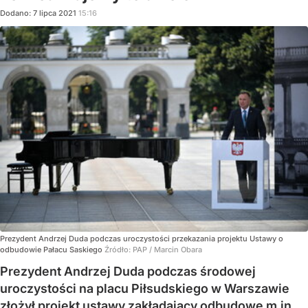
Dodano:
7
lipca
2021
15:16
Prezydent Andrzej Duda podczas uroczystości przekazania projektu Ustawy o
odbudowie Pałacu Saskiego
Źródło:
PAP
/
Marcin Obara
Prezydent Andrzej Duda podczas środowej
uroczystości na placu Piłsudskiego w Warszawie
złożył projekt ustawy zakładający odbudowę m.in.