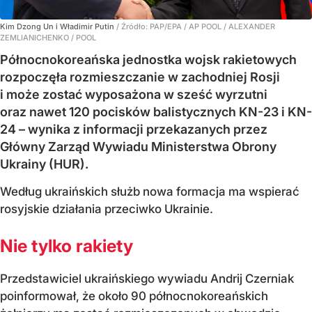
Kim Dzong Un i Władimir Putin
/ Źródło:
PAP/EPA
/
AP POOL / ALEXANDER
ZEMLIANICHENKO / POOL
Północnokoreańska jednostka wojsk rakietowych
rozpoczęła rozmieszczanie w zachodniej Rosji
i może zostać wyposażona w sześć wyrzutni
oraz nawet 120 pocisków balistycznych KN-23 i KN-
24 – wynika z informacji przekazanych przez
Główny Zarząd Wywiadu Ministerstwa Obrony
Ukrainy (HUR).
Według ukraińskich służb nowa formacja ma wspierać
rosyjskie działania przeciwko Ukrainie.
Nie tylko rakiety
Przedstawiciel ukraińskiego wywiadu Andrij Czerniak
poinformował, że około 90 północnokoreańskich