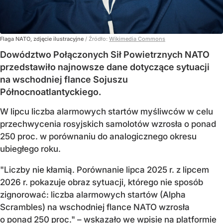
Flaga NATO, zdjęcie ilustracyjne
/ Źródło:
Wikimedia Commons
Dowództwo Połączonych Sił Powietrznych NATO
przedstawiło najnowsze dane dotyczące sytuacji
na wschodniej flance Sojuszu
Północnoatlantyckiego.
W lipcu liczba alarmowych startów myśliwców w celu
przechwycenia rosyjskich samolotów wzrosła o ponad
250 proc. w porównaniu do analogicznego okresu
ubiegłego roku.
"Liczby nie kłamią. Porównanie lipca 2025 r. z lipcem
2026 r. pokazuje obraz sytuacji, którego nie sposób
zignorować: liczba alarmowych startów (Alpha
Scrambles) na wschodniej flance NATO wzrosła
o ponad 250 proc." – wskazało we wpisie na platformie