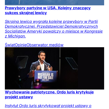
Prawybory partyjne w USA. Kolejny znaczący
sukces skrajnej lewicy
Skrajna lewica wygrała kolejne prawybory w Partii
Demokratycznej. Przedstawiciel Demokratycznych
Socjalistów Ameryki powalczy o miejsce w Kongresie
z Michigan.
Świat
Opinie
Obserwator mediów
Wychowanie patriotyczne. Ordo Iuris krytykuje
projekt ustawy
Instytut Ordo Iuris skrytykował projekt ustawy o