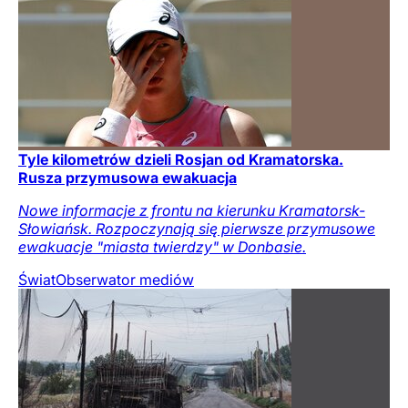
Tyle kilometrów dzieli Rosjan od Kramatorska.
Rusza przymusowa ewakuacja
Nowe informacje z frontu na kierunku Kramatorsk-
Słowiańsk. Rozpoczynają się pierwsze przymusowe
ewakuacje "miasta twierdzy" w Donbasie.
Świat
Obserwator mediów