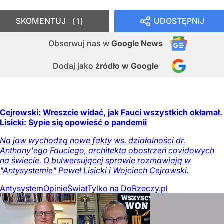
SKOMENTUJ
UDOSTĘPNIJ
1
Obserwuj nas
w
Google News
Dodaj jako
źródło w Google
Cejrowski: Wreszcie widać, jak Fauci wszystkich okłamał.
Lisicki: Sypie się opowieść o pandemii
Na jaw wychodzą nowe fakty ws. działalności dr.
Anthony'ego Fauciego, architekta obostrzeń covidowych
na świecie. O bulwersującej sprawie rozmawiają w
"Antysystemie" Paweł Lisicki i Wojciech Cejrowski.
Antysystem
Opinie
Świat
Tylko na DoRzeczy.pl