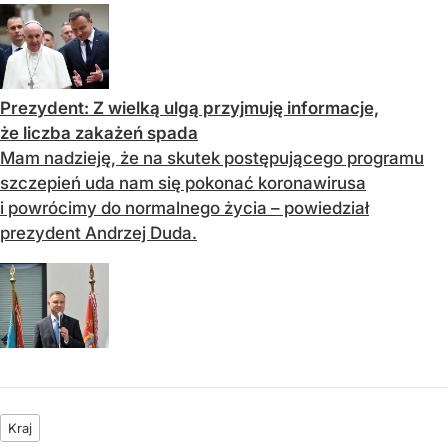
Prezydent: Z wielką ulgą przyjmuję informacje,
że liczba zakażeń spada
Mam nadzieję, że na skutek postępującego programu
szczepień uda nam się pokonać koronawirusa
i powrócimy do normalnego życia – powiedział
prezydent Andrzej Duda.
Kraj