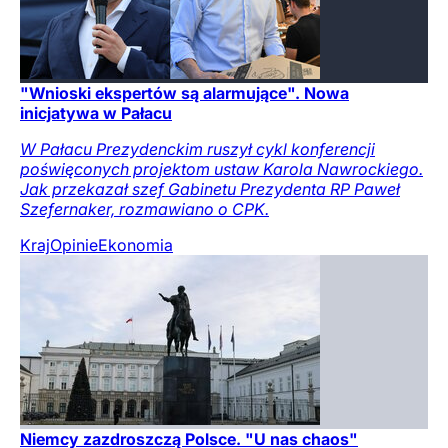
"Wnioski ekspertów są alarmujące". Nowa
inicjatywa w Pałacu
W Pałacu Prezydenckim ruszył cykl konferencji
poświęconych projektom ustaw Karola Nawrockiego.
Jak przekazał szef Gabinetu Prezydenta RP Paweł
Szefernaker, rozmawiano o CPK.
Kraj
Opinie
Ekonomia
Niemcy zazdroszczą Polsce. "U nas chaos"