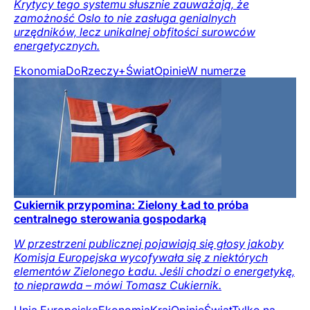
Krytycy tego systemu słusznie zauważają, że
zamożność Oslo to nie zasługa genialnych
urzędników, lecz unikalnej obfitości surowców
energetycznych.
Ekonomia
DoRzeczy+
Świat
Opinie
W numerze
Cukiernik przypomina: Zielony Ład to próba
centralnego sterowania gospodarką
W przestrzeni publicznej pojawiają się głosy jakoby
Komisja Europejska wycofywała się z niektórych
elementów Zielonego Ładu. Jeśli chodzi o energetykę,
to nieprawda – mówi Tomasz Cukiernik.