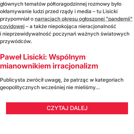
głównych tematów półtoragodzinnej rozmowy było
okłamywanie ludzi przed rządy i media – tu Lisicki
przypomniał o
narracjach okresu ogłoszonej "pandemii"
covidowej
– a także niepokojąca nieracjonalność
i nieprzewidywalność poczynań ważnych światowych
przywódców.
Paweł Lisicki: Wspólnym
mianownikiem irracjonalizm
Publicysta zwrócił uwagę, że patrząc w kategoriach
geopolitycznych wcześniej nie mieliśmy...
CZYTAJ DALEJ