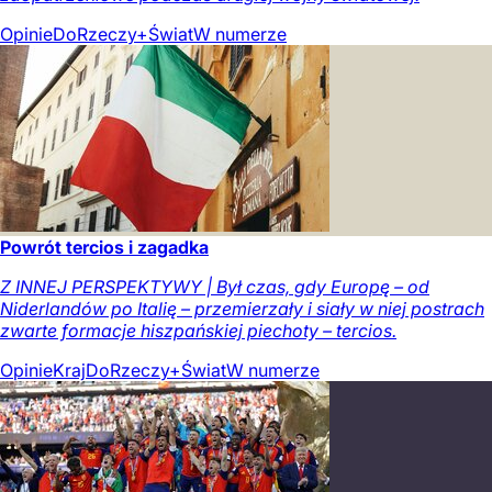
Opinie
DoRzeczy+
Świat
W numerze
Powrót tercios i zagadka
Z INNEJ PERSPEKTYWY | Był czas, gdy Europę – od
Niderlandów po Italię – przemierzały i siały w niej postrach
zwarte formacje hiszpańskiej piechoty – tercios.
Opinie
Kraj
DoRzeczy+
Świat
W numerze