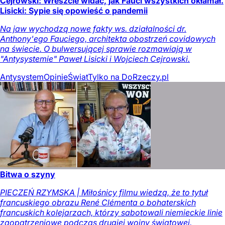
Cejrowski: Wreszcie widać, jak Fauci wszystkich okłamał.
Lisicki: Sypie się opowieść o pandemii
Na jaw wychodzą nowe fakty ws. działalności dr.
Anthony'ego Fauciego, architekta obostrzeń covidowych
na świecie. O bulwersującej sprawie rozmawiają w
"Antysystemie" Paweł Lisicki i Wojciech Cejrowski.
Antysystem
Opinie
Świat
Tylko na DoRzeczy.pl
Bitwa o szyny
PIECZEŃ RZYMSKA | Miłośnicy filmu wiedzą, że to tytuł
francuskiego obrazu René Clémenta o bohaterskich
francuskich kolejarzach, którzy sabotowali niemieckie linie
zaopatrzeniowe podczas drugiej wojny światowej.