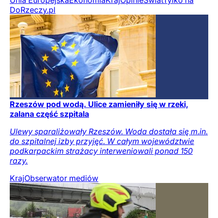
Unia Europejska
Ekonomia
Kraj
Opinie
Świat
Tylko na
DoRzeczy.pl
Rzeszów pod wodą. Ulice zamieniły się w rzeki,
zalana część szpitala
Ulewy sparaliżowały Rzeszów. Woda dostała się m.in.
do szpitalnej izby przyjęć. W całym województwie
podkarpackim strażacy interweniowali ponad 150
razy.
Kraj
Obserwator mediów