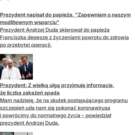
Prezydent napisał do papieża. "Zapewniam o naszym
modlitewnym wsparciu"
Prezydent Andrzej Duda skierował do papieża
Franciszka depeszę z życzeniami powrotu do zdrowia
po przebytej operacji.
Prezydent: Z wielką ulgą przyjmuję informacje,
że liczba zakażeń spada
Mam nadzieję, że na skutek postępującego programu
szczepień uda nam się pokonać koronawirusa
i powrócimy do normalnego życia – powiedział
prezydent Andrzej Duda.