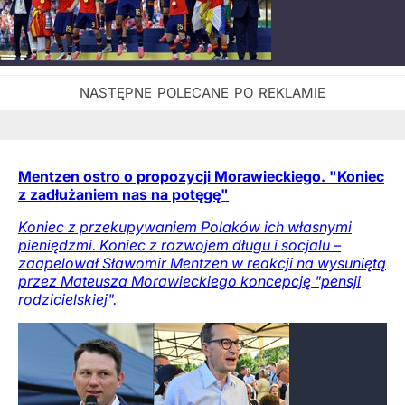
Mentzen ostro o propozycji Morawieckiego. "Koniec
z zadłużaniem nas na potęgę"
Koniec z przekupywaniem Polaków ich własnymi
pieniędzmi. Koniec z rozwojem długu i socjalu –
zaapelował Sławomir Mentzen w reakcji na wysuniętą
przez Mateusza Morawieckiego koncepcję "pensji
rodzicielskiej".