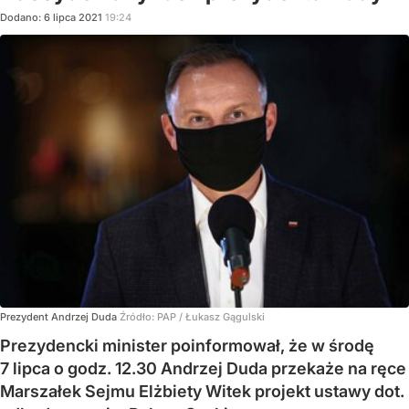
Dodano:
6
lipca
2021
19:24
Prezydent Andrzej Duda
Źródło:
PAP
/
Łukasz Gągulski
Prezydencki minister poinformował, że w środę
7 lipca o godz. 12.30 Andrzej Duda przekaże na ręce
Marszałek Sejmu Elżbiety Witek projekt ustawy dot.