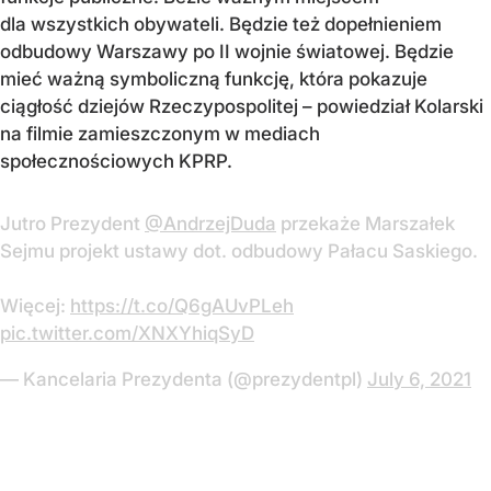
dla wszystkich obywateli. Będzie też dopełnieniem
odbudowy Warszawy po II wojnie światowej. Będzie
mieć ważną symboliczną funkcję, która pokazuje
ciągłość dziejów Rzeczypospolitej – powiedział Kolarski
na filmie zamieszczonym w mediach
społecznościowych KPRP.
Jutro Prezydent ⁦
@AndrzejDuda
⁩ przekaże Marszałek
Sejmu projekt ustawy dot. odbudowy Pałacu Saskiego.
Więcej:
https://t.co/Q6gAUvPLeh
pic.twitter.com/XNXYhiqSyD
— Kancelaria Prezydenta (@prezydentpl)
July 6, 2021