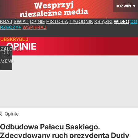
ROZWIŃ
▼
KRAJ
ŚWIAT
OPINIE
HISTORIA
TYGODNIK
KSIĄŻKI
WIDEO
DO
RZECZY+
WSPIERAJ
SUBSKRYBUJ
OPINIE
ZALOGUJ
MENU
Opinie
Odbudowa Pałacu Saskiego.
Zdecydowany ruch prezydenta Dudy