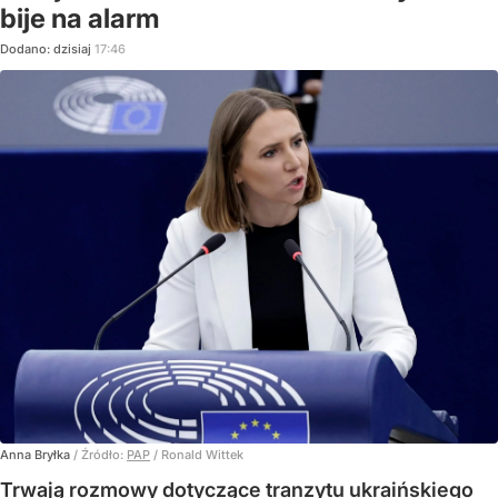
bije na alarm
Dodano:
dzisiaj
17:46
Anna Bryłka
/ Źródło:
PAP
/
Ronald Wittek
Trwają rozmowy dotyczące tranzytu ukraińskiego