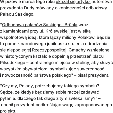
W połowie marca tego roku
ukazał się artykuł
autorstwa
prezydenta Dudy mówiący o konieczności odbudowy
Pałacu Saskiego.
"
Odbudowa pałaców Saskiego i Brühla
wraz
z kamienicami przy ul. Królewskiej jest wielką
wspólnotową ideą, która łączy miliony Polaków. Będzie
to pomnik narodowego jubileuszu stulecia odrodzenia
się niepodległej Rzeczypospolitej. Gmachy wzniesione
w historycznym kształcie dopełnią przestrzeń placu
Piłsudskiego – centralnego miejsca w stolicy, aby służyć
wszystkim obywatelom, symbolizując suwerenność
i nowoczesność państwa polskiego" – pisał prezydent.
"Czy my, Polacy, potrzebujemy takiego symbolu?
Sądzę, że kiedyś będziemy sobie raczej zadawać
pytanie: dlaczego tak długo z tym zwlekaliśmy?" –
ocenił prezydent podkreślając wagę zaproponowanego
projektu.