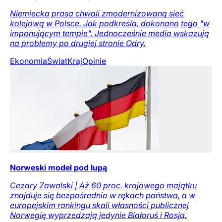
Niemiecka prasa chwali zmodernizowaną sieć
kolejową w Polsce. Jak podkreśla, dokonano tego "w
imponującym tempie". Jednocześnie media wskazują
na problemy po drugiej stronie Odry.
Ekonomia
Świat
Kraj
Opinie
Norweski model pod lupą
Cezary Zawalski | Aż 60 proc. krajowego majątku
znajduje się bezpośrednio w rękach państwa, a w
europejskim rankingu skali własności publicznej
Norwegię wyprzedzają jedynie Białoruś i Rosja.