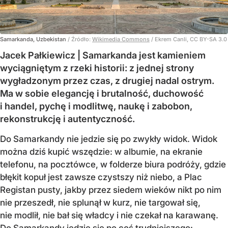
Samarkanda, Uzbekistan
/ Źródło:
Wikimedia Commons
/
Ekrem Canli, CC BY-SA 3.0
Jacek Pałkiewicz | Samarkanda jest kamieniem
wyciągniętym z rzeki historii: z jednej strony
wygładzonym przez czas, z drugiej nadal ostrym.
Ma w sobie elegancję i brutalność, duchowość
i handel, pychę i modlitwę, naukę i zabobon,
rekonstrukcję i autentyczność.
Do Samarkandy nie jedzie się po zwykły widok. Widok
można dziś kupić wszędzie: w albumie, na ekranie
telefonu, na pocztówce, w folderze biura podróży, gdzie
błękit kopuł jest zawsze czystszy niż niebo, a Plac
Registan pusty, jakby przez siedem wieków nikt po nim
nie przeszedł, nie splunął w kurz, nie targował się,
nie modlił, nie bał się władcy i nie czekał na karawanę.
Do Samarkandy jedzie się po coś trudniejszego: