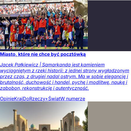
Miasto, które nie chce być pocztówką
Jacek Pałkiewicz | Samarkanda jest kamieniem
wyciągniętym z rzeki historii: z jednej strony wygładzonym
przez czas, z drugiej nadal ostrym. Ma w sobie elegancję i
brutalność, duchowość i handel, pychę i modlitwę, naukę i
zabobon, rekonstrukcję i autentyczność.
Opinie
Kraj
DoRzeczy+
Świat
W numerze