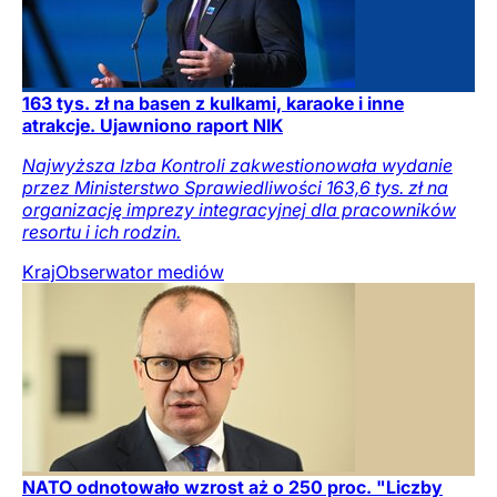
163 tys. zł na basen z kulkami, karaoke i inne
atrakcje. Ujawniono raport NIK
Najwyższa Izba Kontroli zakwestionowała wydanie
przez Ministerstwo Sprawiedliwości 163,6 tys. zł na
organizację imprezy integracyjnej dla pracowników
resortu i ich rodzin.
Kraj
Obserwator mediów
NATO odnotowało wzrost aż o 250 proc. "Liczby