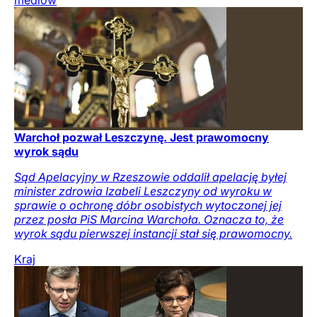
mediów
Warchoł pozwał Leszczynę. Jest prawomocny
wyrok sądu
Sąd Apelacyjny w Rzeszowie oddalił apelację byłej
minister zdrowia Izabeli Leszczyny od wyroku w
sprawie o ochronę dóbr osobistych wytoczonej jej
przez posła PiS Marcina Warchoła. Oznacza to, że
wyrok sądu pierwszej instancji stał się prawomocny.
Kraj