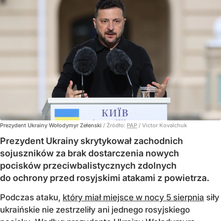
Prezydent Ukrainy Wołodymyr Zełenski
/ Źródło:
PAP
/
Victor Kovalchuk
Prezydent Ukrainy skrytykował zachodnich
sojuszników za brak dostarczenia nowych
pocisków przeciwbalistycznych zdolnych
do ochrony przed rosyjskimi atakami z powietrza.
Podczas ataku,
który miał miejsce w nocy 5 sierpnia
siły
ukraińskie nie zestrzeliły ani jednego rosyjskiego