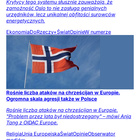
Krytycy tego systemu słusznie zauważają, że
zamożność Oslo to nie zasługa genialnych
urzędników, lecz unikalnej obfitości surowców
energetycznych.
Ekonomia
DoRzeczy+
Świat
Opinie
W numerze
Rośnie liczba ataków na chrześcijan w Europie.
Ogromna skala agresji także w Polsce
Rośnie liczba ataków na chrześcijan w Europie.
"Problem przez lata był niedostrzegany" – mówi Anja
Tang z OIDAC Europe.
Religia
Unia Europejska
Świat
Opinie
Obserwator