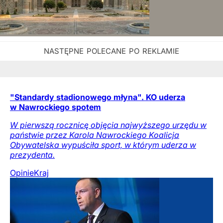
"Standardy stadionowego młyna". KO uderza
w Nawrockiego spotem
W pierwszą rocznicę objęcia najwyższego urzędu w
państwie przez Karola Nawrockiego Koalicja
Obywatelska wypuściła sport, w którym uderza w
prezydenta.
Opinie
Kraj