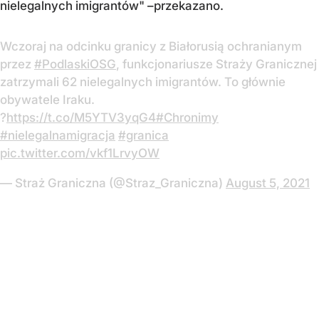
nielegalnych imigrantów" –przekazano.
Wczoraj na odcinku granicy z Białorusią ochranianym
przez
#PodlaskiOSG
, funkcjonariusze Straży Granicznej
zatrzymali 62 nielegalnych imigrantów. To głównie
obywatele Iraku.
?
https://t.co/M5YTV3yqG4
#Chronimy
#nielegalnamigracja
#granica
pic.twitter.com/vkf1LrvyOW
— Straż Graniczna (@Straz_Graniczna)
August 5, 2021