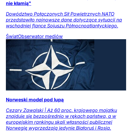
nie kłamią"
Dowództwo Połączonych Sił Powietrznych NATO
przedstawiło najnowsze dane dotyczące sytuacji na
wschodniej flance Sojuszu Północnoatlantyckiego.
Świat
Obserwator mediów
Norweski model pod lupą
Cezary Zawalski | Aż 60 proc. krajowego majątku
znajduje się bezpośrednio w rękach państwa, a w
europejskim rankingu skali własności publicznej
Norwegię wyprzedzają jedynie Białoruś i Rosja.