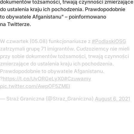
dokumentów tożsamości, trwają czynności zmierzające
do ustalenia kraju ich pochodzenia. Prawdopodobnie
to obywatele Afganistanu" – poinformowano
na Twitterze.
W czwartek (05.08) funkcjonariusze z
#PodlaskiOSG
zatrzymali grupę 71 imigrantów. Cudzoziemcy nie mieli
przy sobie dokumentów tożsamości, trwają czynności
zmierzające do ustalenia kraju ich pochodzenia.
Prawdopodobnie to obywatele Afganistanu.
?
https://t.co/UvORGeLyX0
#Czuwamy
pic.twitter.com/AwpOF5ZMEi
— Straż Graniczna (@Straz_Graniczna)
August 6, 2021