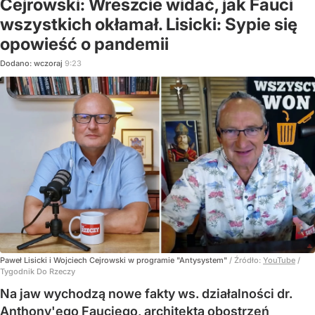
Cejrowski: Wreszcie widać, jak Fauci
wszystkich okłamał. Lisicki: Sypie się
opowieść o pandemii
Dodano:
wczoraj
9:23
Paweł Lisicki i Wojciech Cejrowski w programie "Antysystem"
/ Źródło:
YouTube
/
Tygodnik Do Rzeczy
Na jaw wychodzą nowe fakty ws. działalności dr.
Anthony'ego Fauciego, architekta obostrzeń