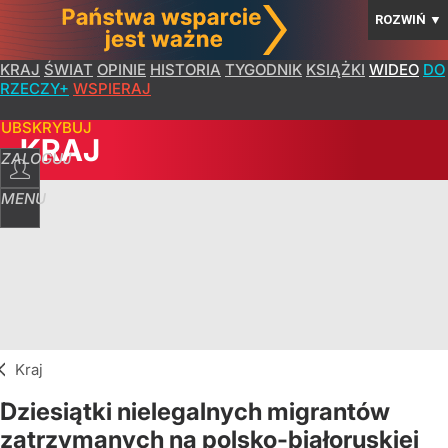
ROZWIŃ
▼
KRAJ
ŚWIAT
OPINIE
HISTORIA
TYGODNIK
KSIĄŻKI
WIDEO
DO
RZECZY+
WSPIERAJ
SUBSKRYBUJ
KRAJ
ZALOGUJ
MENU
Kraj
Dziesiątki nielegalnych migrantów
zatrzymanych na polsko-białoruskiej