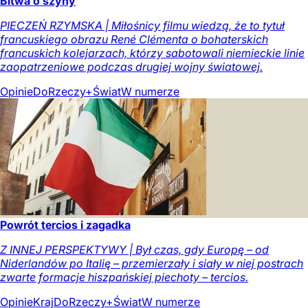
Bitwa o szyny
PIECZEŃ RZYMSKA | Miłośnicy filmu wiedzą, że to tytuł
francuskiego obrazu René Clémenta o bohaterskich
francuskich kolejarzach, którzy sabotowali niemieckie linie
zaopatrzeniowe podczas drugiej wojny światowej.
Opinie
DoRzeczy+
Świat
W numerze
Powrót tercios i zagadka
Z INNEJ PERSPEKTYWY | Był czas, gdy Europę – od
Niderlandów po Italię – przemierzały i siały w niej postrach
zwarte formacje hiszpańskiej piechoty – tercios.
Opinie
Kraj
DoRzeczy+
Świat
W numerze