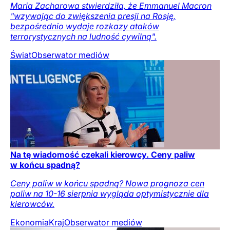
Maria Zacharowa stwierdziła, że Emmanuel Macron
"wzywając do zwiększenia presji na Rosję,
bezpośrednio wydaje rozkazy ataków
terrorystycznych na ludność cywilną".
Świat
Obserwator mediów
Na tę wiadomość czekali kierowcy. Ceny paliw
w końcu spadną?
Ceny paliw w końcu spadną? Nowa prognoza cen
paliw na 10-16 sierpnia wygląda optymistycznie dla
kierowców.
Ekonomia
Kraj
Obserwator mediów