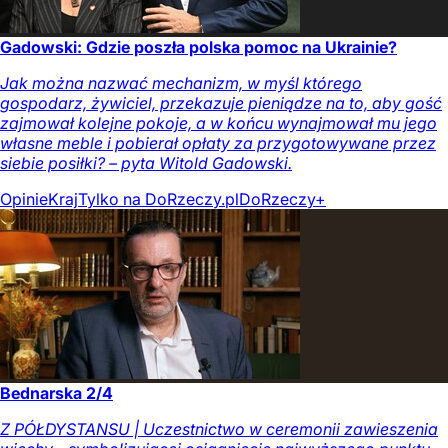
Gadowski: Gdzie poszła polska pomoc na Ukrainie?
Jak można nazwać mechanizm, w myśl którego
gospodarz, żywiciel, przekazuje pieniądze na to, aby gość
zajmował kolejne pokoje, a w końcu wynajmował mu jego
własne meble i pobierał opłaty za przygotowywane przez
siebie posiłki? – pyta Witold Gadowski.
Opinie
Kraj
Tylko na DoRzeczy.pl
DoRzeczy+
Bednarska 2/4
Z PÓŁDYSTANSU | Uczestnictwo w ceremonii zawieszenia