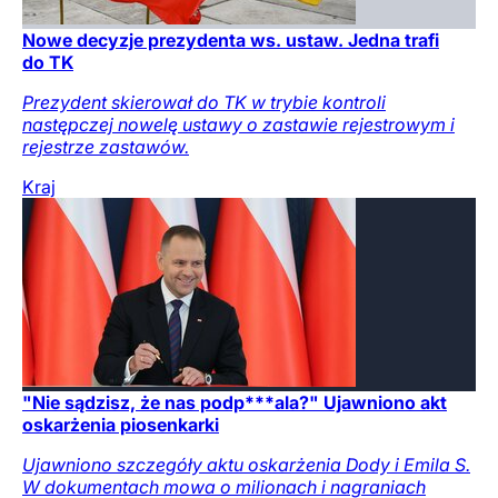
Nowe decyzje prezydenta ws. ustaw. Jedna trafi
do TK
Prezydent skierował do TK w trybie kontroli
następczej nowelę ustawy o zastawie rejestrowym i
rejestrze zastawów.
Kraj
"Nie sądzisz, że nas podp***ala?" Ujawniono akt
oskarżenia piosenkarki
Ujawniono szczegóły aktu oskarżenia Dody i Emila S.
W dokumentach mowa o milionach i nagraniach