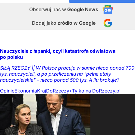
Obserwuj nas
w
Google News
Dodaj jako
źródło w Google
Nauczyciele z łapanki, czyli katastrofa oświatowa
po polsku
SIŁĄ RZECZY || W Polsce pracuje w sumie nieco ponad 700
tys. nauczycieli, a po przeliczeniu na "pełne etaty
nauczycielskie" – nieco ponad 500 tys. A ilu brakuje?
Opinie
Ekonomia
Kraj
DoRzeczy+
Tylko na DoRzeczy.pl