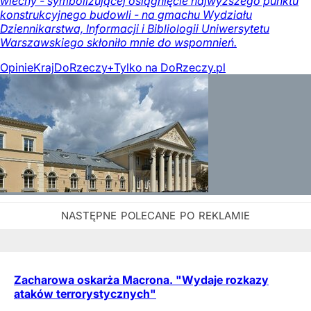
wiechy - symbolizującej osiągnięcie najwyższego punktu
konstrukcyjnego budowli - na gmachu Wydziału
Dziennikarstwa, Informacji i Bibliologii Uniwersytetu
Warszawskiego skłoniło mnie do wspomnień.
Opinie
Kraj
DoRzeczy+
Tylko na DoRzeczy.pl
Zacharowa oskarża Macrona. "Wydaje rozkazy
ataków terrorystycznych"