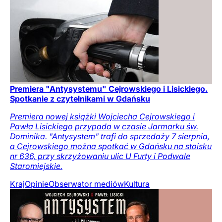
Premiera "Antysystemu" Cejrowskiego i Lisickiego.
Spotkanie z czytelnikami w Gdańsku
Premiera nowej książki Wojciecha Cejrowskiego i
Pawła Lisickiego przypada w czasie Jarmarku św.
Dominika. "Antysystem" trafi do sprzedaży 7 sierpnia,
a Cejrowskiego można spotkać w Gdańsku na stoisku
nr 636, przy skrzyżowaniu ulic U Furty i Podwale
Staromiejskie.
Kraj
Opinie
Obserwator mediów
Kultura