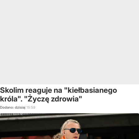
Skolim reaguje na "kiełbasianego
króla". "Życzę zdrowia"
Dodano:
dzisiaj
15:59