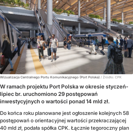
Wizualizacja Centralnego Portu Komunikacyjnego (Port Polska)
/ Źródło:
CPK
W ramach projektu Port Polska w okresie styczeń-
lipiec br. uruchomiono 29 postępowań
inwestycyjnych o wartości ponad 14 mld zł.
Do końca roku planowane jest ogłoszenie kolejnych 58
postępowań o orientacyjnej wartości przekraczającej
40 mld zł, podała spółka CPK. Łącznie tegoroczny plan