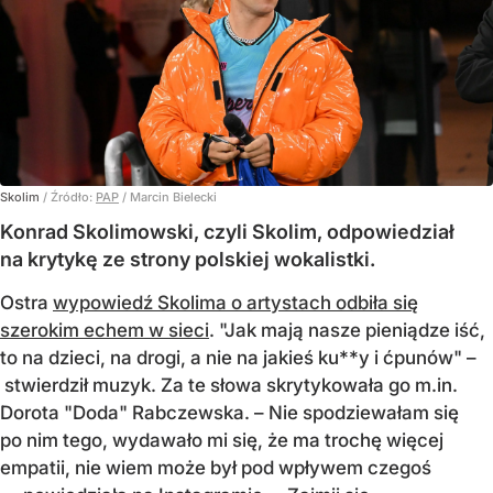
Skolim
/ Źródło:
PAP
/
Marcin Bielecki
Konrad Skolimowski, czyli Skolim, odpowiedział
na krytykę ze strony polskiej wokalistki.
Ostra
wypowiedź Skolima o artystach odbiła się
szerokim echem w sieci
. "Jak mają nasze pieniądze iść,
to na dzieci, na drogi, a nie na jakieś ku**y i ćpunów" –
stwierdził muzyk. Za te słowa skrytykowała go m.in.
Dorota "Doda" Rabczewska. – Nie spodziewałam się
po nim tego, wydawało mi się, że ma trochę więcej
empatii, nie wiem może był pod wpływem czegoś