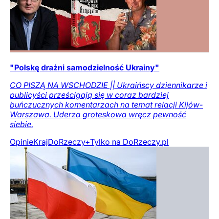
"Polskę drażni samodzielność Ukrainy"
CO PISZĄ NA WSCHODZIE || Ukraińscy dziennikarze i
publicyści prześcigają się w coraz bardziej
buńczucznych komentarzach na temat relacji Kijów-
Warszawa. Uderza groteskowa wręcz pewność
siebie.
Opinie
Kraj
DoRzeczy+
Tylko na DoRzeczy.pl