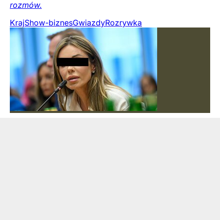
rozmów.
Kraj
Show-biznes
Gwiazdy
Rozrywka