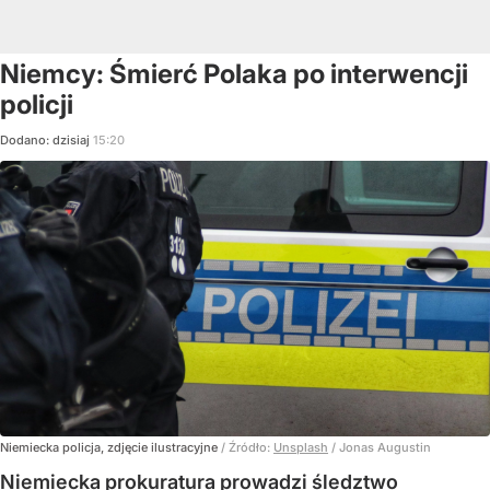
Niemcy: Śmierć Polaka po interwencji
policji
Dodano:
dzisiaj
15:20
Niemiecka policja, zdjęcie ilustracyjne
/ Źródło:
Unsplash
/
Jonas Augustin
Niemiecka prokuratura prowadzi śledztwo