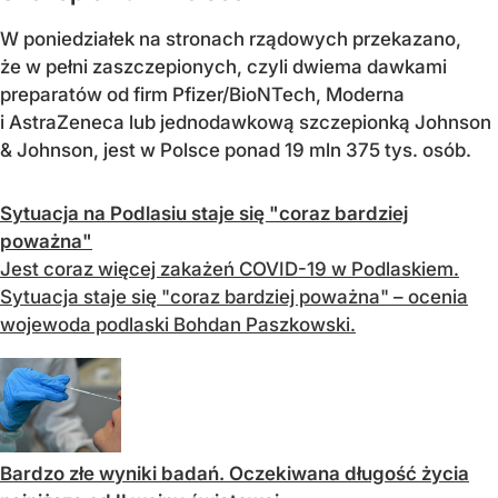
W poniedziałek na stronach rządowych przekazano,
że w pełni zaszczepionych, czyli dwiema dawkami
preparatów od firm Pfizer/BioNTech, Moderna
i AstraZeneca lub jednodawkową szczepionką Johnson
& Johnson, jest w Polsce ponad 19 mln 375 tys. osób.
Sytuacja na Podlasiu staje się "coraz bardziej
poważna"
Jest coraz więcej zakażeń COVID-19 w Podlaskiem.
Sytuacja staje się "coraz bardziej poważna" – ocenia
wojewoda podlaski Bohdan Paszkowski.
Bardzo złe wyniki badań. Oczekiwana długość życia