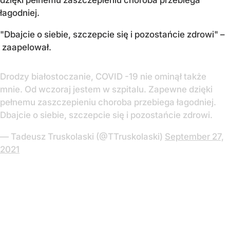
łagodniej.
"Dbajcie o siebie, szczepcie się i pozostańcie zdrowi" –
zaapelował.
Drodzy białostoczanie, COVID -19 nie ominął także
mnie. Od wczoraj jestem w szpitalu. Zapewne dzięki
pełnemu zaszczepieniu choroba przebiega łagodniej.
Dbajcie o siebie, szczepcie się i pozostańcie zdrowi.
— Tadeusz Truskolaski (@TTruskolaski)
September 27,
2021