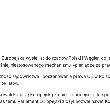
sja Europejska wyśle list do rządów Polski i Węgier, c
eśniej niestosowanego mechanizmu »pieniądze za pr
eżność sądownictwa
i poszanowania prawa UE w Polsc
rokratów.
wali Komisję Europejską za bierne podejście do spr
czas temu Parlament Europejski złożył pozwał nawet Ko