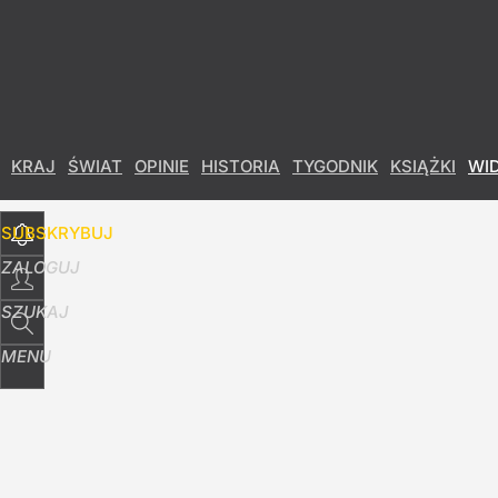
Udostępnij
19
Skomentuj
KRAJ
ŚWIAT
OPINIE
HISTORIA
TYGODNIK
KSIĄŻKI
WI
SUBSKRYBUJ
ZALOGUJ
SZUKAJ
MENU