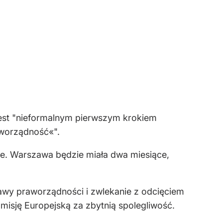
o jest "nieformalnym pierwszym krokiem
aworządność«".
e. Warszawa będzie miała dwa miesiące,
awy praworządności i zwlekanie z odcięciem
misję Europejską za zbytnią spolegliwość.