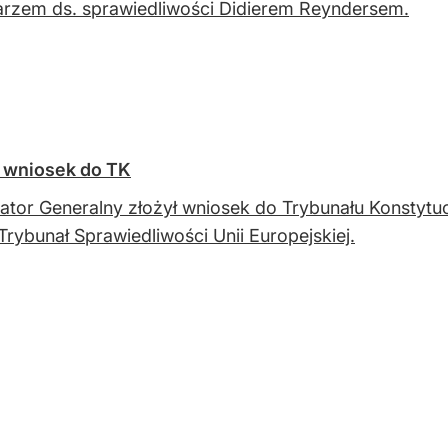
rzem ds. sprawiedliwości Didierem Reyndersem.
a wniosek do TK
ator Generalny złożył wniosek do Trybunału Konstytu
Trybunał Sprawiedliwości Unii Europejskiej.