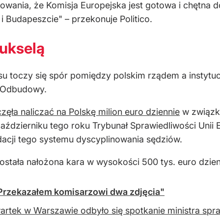
wania, że Komisja Europejska jest gotowa i chętna do
 Budapeszcie" – przekonuje Politico.
rukselą
u toczy się spór pomiędzy polskim rządem a instytuc
u Odbudowy.
zęła naliczać na Polskę milion euro dziennie
w związku
ździerniku tego roku Trybunał Sprawiedliwości Unii 
dacji tego systemu dyscyplinowania sędziów.
stała nałożona kara w wysokości 500 tys. euro dzien
"Przekazałem komisarzowi dwa zdjęcia"
rtek w Warszawie odbyło się spotkanie ministra spra