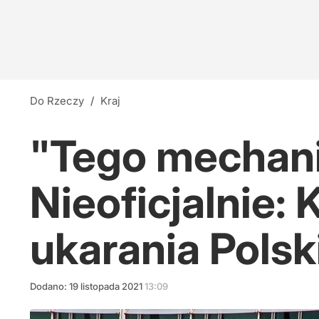
Do Rzeczy
/
Kraj
"Tego mechani
Nieoficjalnie:
ukarania Polsk
Dodano:
19
listopada
2021
13:09