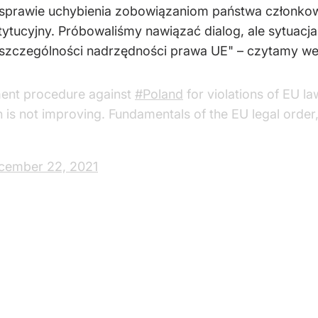
prawie uchybienia zobowiązaniom państwa członkow
ytucyjny. Próbowaliśmy nawiązać dialog, ale sytuacja
zczególności nadrzędności prawa UE" – czytamy we w
ment procedure against
#Poland
for violations of EU la
on is not improving. Fundamentals of the EU legal orde
cember 22, 2021