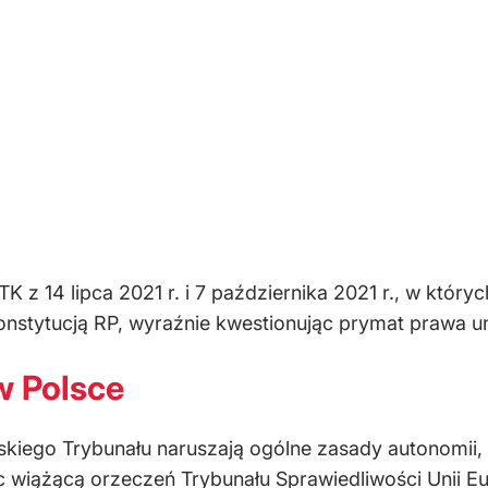
z 14 lipca 2021 r. i 7 października 2021 r., w który
onstytucją RP, wyraźnie kwestionując prymat prawa un
w Polsce
skiego Trybunału naruszają ogólne zasady autonomii, 
 wiążącą orzeczeń Trybunału Sprawiedliwości Unii Eur