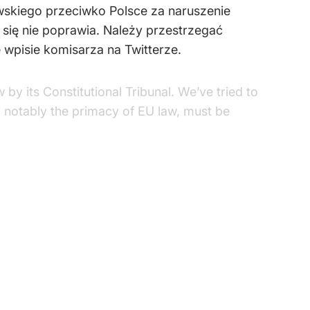
skiego przeciwko Polsce za naruszenie
 się nie poprawia. Należy przestrzegać
pisie komisarza na Twitterze.
w by its Constitutional Tribunal. We’ve tried to
r, notably the primacy of EU law, must be