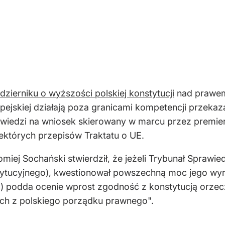
dzierniku o wyższości polskiej konstytucji
nad prawem 
opejskiej działają poza granicami kompetencji przeka
owiedzi na wniosek skierowany w marcu przez premi
ektórych przepisów Traktatu o UE.
iej Sochański stwierdził, że jeżeli Trybunał Sprawied
tytucyjnego), kwestionował powszechną moc jego wyr
...) podda ocenie wprost zgodność z konstytucją orzec
 ich z polskiego porządku prawnego".