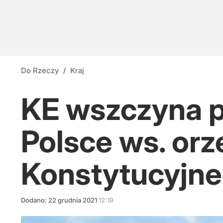
Do Rzeczy
/
Kraj
KE wszczyna 
Polsce ws. or
Konstytucyjn
Dodano:
22
grudnia
2021
12:19