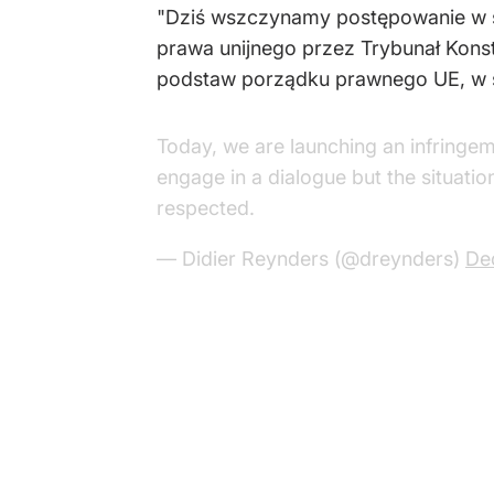
"Dziś wszczynamy postępowanie w s
prawa unijnego przez Trybunał Konst
podstaw porządku prawnego UE, w s
Today, we are launching an infringe
engage in a dialogue but the situati
respected.
— Didier Reynders (@dreynders)
De