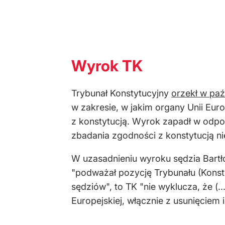
Wyrok TK
Trybunał Konstytucyjny
orzekł w paź
w zakresie, w jakim organy Unii Eur
z konstytucją. Wyrok zapadł w odp
zbadania zgodności z konstytucją ni
W uzasadnieniu wyroku sędzia Bartłom
"podważał pozycję Trybunału (Kons
sędziów", to TK "nie wyklucza, że (
Europejskiej, włącznie z usunięciem