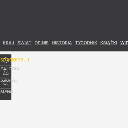
Udostępnij
151
Skomentuj
KRAJ
ŚWIAT
OPINIE
HISTORIA
TYGODNIK
KSIĄŻKI
WI
SUBSKRYBUJ
ZALOGUJ
SZUKAJ
MENU