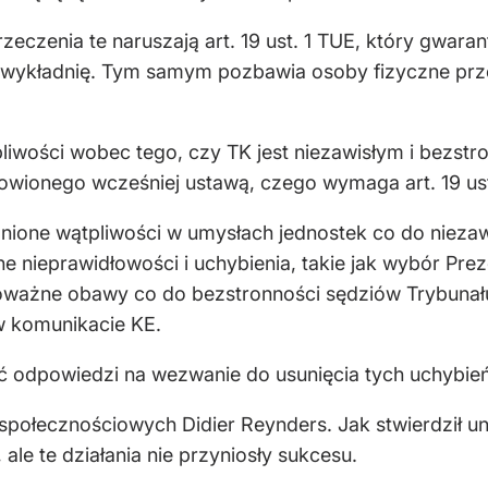
rzeczenia te naruszają art. 19 ust. 1 TUE, który gwar
 wykładnię. Tym samym pozbawia osoby fizyczne prze
iwości wobec tego, czy TK jest niezawisłym i bezst
owionego wcześniej ustawą, czego wymaga art. 19 ust
nione wątpliwości w umysłach jednostek co do niezaw
e nieprawidłowości i uchybienia, takie jak wybór Pre
poważne obawy co do bezstronności sędziów Trybunał
 komunikacie KE.
ić odpowiedzi na wezwanie do usunięcia tych uchybień
ołecznościowych Didier Reynders. Jak stwierdził uni
ale te działania nie przyniosły sukcesu.