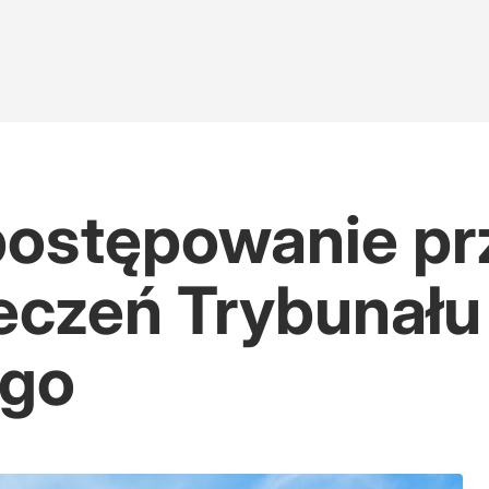
postępowanie pr
zeczeń Trybunału
ego