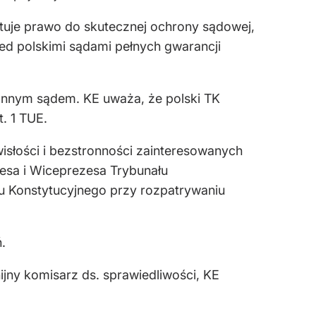
antuje prawo do skutecznej ochrony sądowej,
d polskimi sądami pełnych gwarancji
ronnym sądem. KE uważa, że polski TK
. 1 TUE.
isłości i bezstronności zainteresowanych
zesa i Wiceprezesa Trybunału
u Konstytucyjnego przy rozpatrywaniu
.
jny komisarz ds. sprawiedliwości, KE