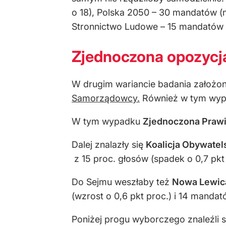
o 18), Polska 2050 – 30 mandatów (n
Stronnictwo Ludowe – 15 mandatów (
Zjednoczona opozycj
W drugim wariancie badania założon
Samorządowcy.
Również w tym wypa
W tym wypadku
Zjednoczona Praw
Dalej znalazły się
Koalicja Obywatel
z 15 proc. głosów (spadek o 0,7 pkt
Do Sejmu weszłaby też
Nowa Lewic
(wzrost o 0,6 pkt proc.) i 14 mandat
Poniżej progu wyborczego znaleźli 