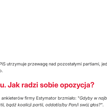
iS utrzymuje przewagę nad pozostałymi partiami, je
o.
. Jak radzi sobie opozycja?
ankieterów firmy Estymator brzmiało: "
Gdyby w najbl
i, bądź koalicji partii, oddał/a/by Pan/i swój głos?"
.