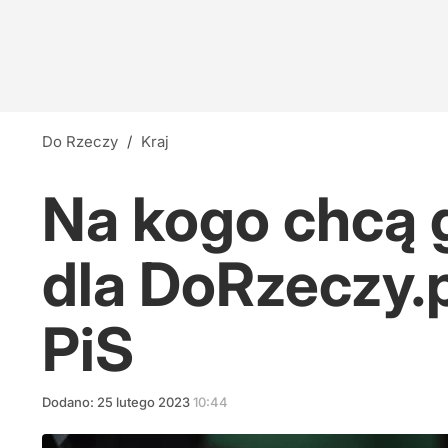
Do Rzeczy
/
Kraj
Na kogo chcą 
dla DoRzeczy.
PiS
Dodano:
25
lutego
2023
10:44