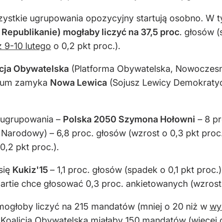
ystkie ugrupowania opozycyjny startują osobno. W
 Republikanie) mogłaby liczyć na 37,5 proc
. głosów 
z 9-10 lutego
o 0,2 pkt proc.).
icja Obywatelska
(Platforma Obywatelska, Nowoczesna,
odium zamyka
Nowa Lewica
(Sojusz Lewicy Demokratyc
y ugrupowania –
Polska 2050 Szymona Hołowni
– 8 pr
Narodowy) – 6,8 proc. głosów (wzrost o 0,3 pkt proc.
0,2 pkt proc.).
się
Kukiz'15
– 1,1 proc. głosów (spadek o 0,1 pkt proc.)
partie chce głosować 0,3 proc. ankietowanych (wzrost o
mogłoby liczyć na 215 mandatów (mniej o 20 niż w
wy
 Koalicja Obywatelska miałaby 150 mandatów (więcej 