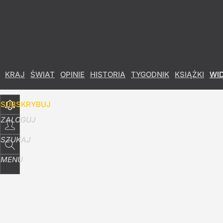
Udostępnij
22
Skomentuj
KRAJ
ŚWIAT
OPINIE
HISTORIA
TYGODNIK
KSIĄŻKI
WI
SUBSKRYBUJ
ZALOGUJ
SZUKAJ
MENU