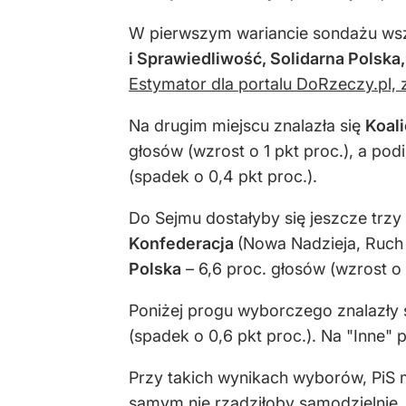
W pierwszym wariancie sondażu wsz
i Sprawiedliwość, Solidarna Polska,
Estymator dla portalu DoRzeczy.pl, 
Na drugim miejscu znalazła się
Koal
głosów (wzrost o 1 pkt proc.), a p
(spadek o 0,4 pkt proc.).
Do Sejmu dostałyby się jeszcze trz
Konfederacja
(Nowa Nadzieja, Ruch 
Polska
– 6,6 proc. głosów (wzrost o 
Poniżej progu wyborczego znalazły 
(spadek o 0,6 pkt proc.). Na "Inne" 
Przy takich wynikach wyborów, PiS 
samym nie rządziłoby samodzielnie.