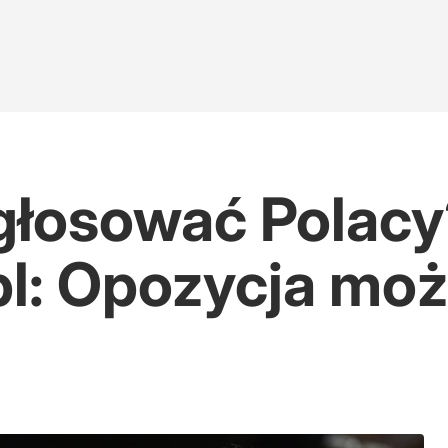
głosować Polac
pl: Opozycja moż