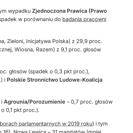
 tym wypadku
Zjednoczona Prawica (Prawo
(spadek w porównaniu do
badania pracowni
 Zieloni, Inicjatywa Polska) z 29,9 proc.
znej, Wiosna, Razem) z 9,1 proc. głosów
oc. głosów (spadek o 0,3 pkt proc.),
) i
Polskie Stronnictwo Ludowe-Koalicja
 i
Agrounia/Porozumienie
– 0,7 proc. głosów
 0,1 pkt proc.).
borach parlamentarnych w 2019 roku)
i tym
o 16), Nowa Lewica – 31 mandatów (mniej