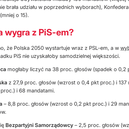
ie brała udziału w poprzednich wyborach), Konfederac
mniej o 15).
a wygra z PiS-em?
o, że Polska 2050 wystartuje wraz z PSL-em, a w
wyb
dku PiS nie uzyskałoby samodzielnej większości.
ica
mogłaby liczyć na 38 proc. głosów (spadek o 0,2 p
ska
z 27,9 proc. głosów (wzrost o 0,4 pkt proc.) i 13
 proc.) i 68 mandatami.
a
– 8,8 proc. głosów (wzrost o 0,2 pkt proc.) i 29 m
ów.
się
Bezpartyjni Samorządowcy
– 2,5 proc. głosów (wz