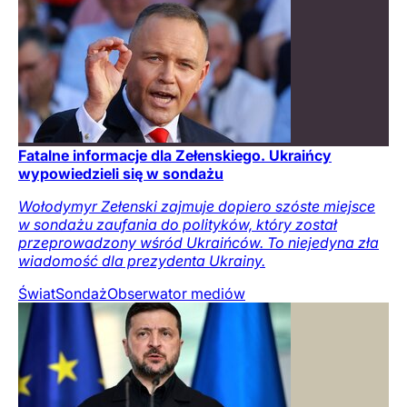
Fatalne informacje dla Zełenskiego. Ukraińcy
wypowiedzieli się w sondażu
Wołodymyr Zełenski zajmuje dopiero szóste miejsce
w sondażu zaufania do polityków, który został
przeprowadzony wśród Ukraińców. To niejedyna zła
wiadomość dla prezydenta Ukrainy.
Świat
Sondaż
Obserwator mediów