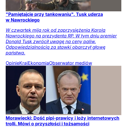
"Pamiętajcie przy tankowaniu". Tusk uderza
w Nawrockiego
W czwartek mija rok od zaprzysiężenia Karola
Nawrockiego na prezydenta RP. W tym dniu premier
Donald Tusk zwrócił uwagę na ceny paliw.
Odpowiedzialnością za stawki obarczył głowę
państwa.
Opinie
Kraj
Ekonomia
Obserwator mediów
Morawiecki: Dość pipi-prawicy i loży internetowych
trolli. Mówi o przyszłości i tożsamości