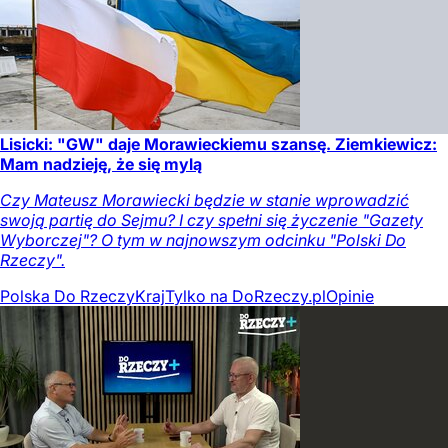
Lisicki: "GW" daje Morawieckiemu szansę. Ziemkiewicz:
Mam nadzieję, że się mylą
Czy Mateusz Morawiecki będzie w stanie wprowadzić
swoją partię do Sejmu? I czy spełni się życzenie "Gazety
Wyborczej"? O tym w najnowszym odcinku "Polski Do
Rzeczy".
Polska Do Rzeczy
Kraj
Tylko na DoRzeczy.pl
Opinie