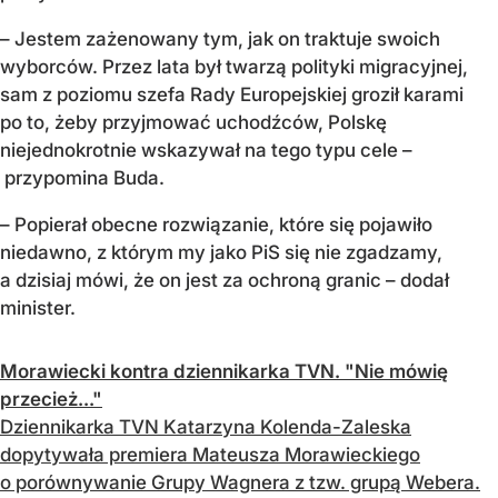
– Jestem zażenowany tym, jak on traktuje swoich
wyborców. Przez lata był twarzą polityki migracyjnej,
sam z poziomu szefa Rady Europejskiej groził karami
po to, żeby przyjmować uchodźców, Polskę
niejednokrotnie wskazywał na tego typu cele –
przypomina Buda.
– Popierał obecne rozwiązanie, które się pojawiło
niedawno, z którym my jako PiS się nie zgadzamy,
a dzisiaj mówi, że on jest za ochroną granic – dodał
minister.
Morawiecki kontra dziennikarka TVN. "Nie mówię
przecież..."
Dziennikarka TVN Katarzyna Kolenda-Zaleska
dopytywała premiera Mateusza Morawieckiego
o porównywanie Grupy Wagnera z tzw. grupą Webera.