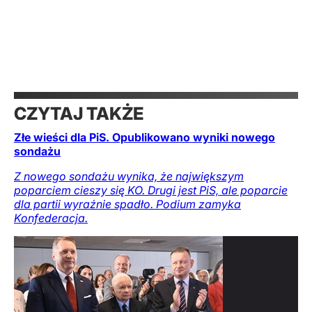
CZYTAJ TAKŻE
Złe wieści dla PiS. Opublikowano wyniki nowego
sondażu
Z nowego sondażu wynika, że największym
poparciem cieszy się KO. Drugi jest PiS, ale poparcie
dla partii wyraźnie spadło. Podium zamyka
Konfederacja.