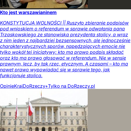
Kto jest warszawianinem
KONSTYTUCJA WOLNOŚCI || Ruszyło zbieranie podpisów
pod wnioskiem o referendum w sprawie odwołania pana
Trzaskowskiego ze stanowiska prezydenta stolicy, a wraz
z nim jeden z najbardziej bezsensownych, ale jednocześnie
charakterystycznych sporów, napędzających emocje nie
tylko wokół tej inicjatywy: kto ma prawo podpis składać
oraz kto ma prawo głosować w referendum. Nie w sensie
prawnym, lecz, by tak rzec, etycznym. A czasami – kto ma
nawet prawo wypowiadać się w sprawie tego, jak
funkcjonuje stolica.
Opinie
Kraj
DoRzeczy+
Tylko na DoRzeczy.pl