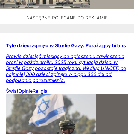
Tyle dzieci zginęło w Strefie Gazy. Porażający bilans
Prawie dziesięć miesięcy po ogłoszeniu zawieszenia
broni w październiku 2025 roku sytuacja dzieci w
Strefie Gazy pozostaje tragiczna. Według UNICEF, co
najmniej 300 dzieci zginęło w ciągu 300 dni od
podpisania porozumienia.
Świat
Opinie
Religia