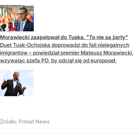
Morawiecki zaapelował do Tuska. "To nie są żarty"
Duet Tusk-Ochojska doprowadzi do fali nielegalnych
imigrantów – powiedział premier Mateusz Morawiecki,
wzywając szefa PO, by odciął się od europoseł.
Źródło:
Polsat News