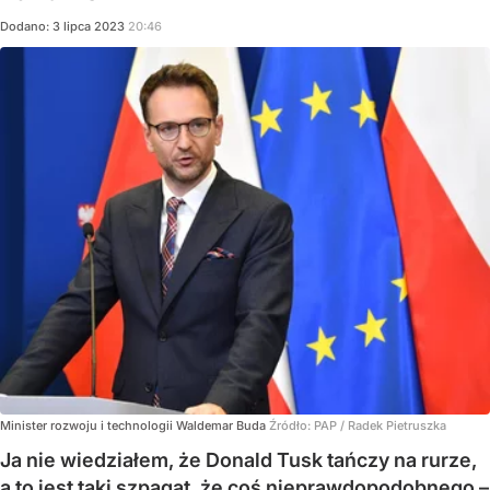
Dodano:
3
lipca
2023
20:46
Minister rozwoju i technologii Waldemar Buda
Źródło:
PAP
/
Radek Pietruszka
Ja nie wiedziałem, że Donald Tusk tańczy na rurze,
a to jest taki szpagat, że coś nieprawdopodobnego –