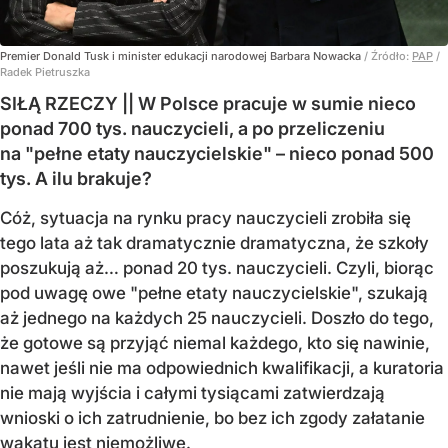
Premier Donald Tusk i minister edukacji narodowej Barbara Nowacka
/ Źródło:
PAP
/
Radek Pietruszka
SIŁĄ RZECZY || W Polsce pracuje w sumie nieco
ponad 700 tys. nauczycieli, a po przeliczeniu
na "pełne etaty nauczycielskie" – nieco ponad 500
tys. A ilu brakuje?
Cóż, sytuacja na rynku pracy nauczycieli zrobiła się
tego lata aż tak dramatycznie dramatyczna, że szkoły
poszukują aż… ponad 20 tys. nauczycieli. Czyli, biorąc
pod uwagę owe "pełne etaty nauczycielskie", szukają
aż jednego na każdych 25 nauczycieli. Doszło do tego,
że gotowe są przyjąć niemal każdego, kto się nawinie,
nawet jeśli nie ma odpowiednich kwalifikacji, a kuratoria
nie mają wyjścia i całymi tysiącami zatwierdzają
wnioski o ich zatrudnienie, bo bez ich zgody załatanie
wakatu jest niemożliwe.