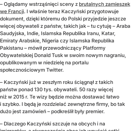
– Oglądamy wstrząśnięci sceny z
brutalnych zamieszek
we Francji
. I właśnie teraz Kaczyński przygotowuje
dokument, dzięki któremu do Polski przyjedzie jeszcze
więcej obywateli z państw, takich jak – tu cytuję – Araba
Saudyjska, Indie, Islamska Republika Iranu, Katar,
Emiraty Arabskie, Nigeria czy Islamska Republika
Pakistanu – mówił przewodniczący Platformy
Obywatelskiej Donald Tusk w swoim nowym nagraniu,
opublikowanym w niedzielę na portalu
społecznościowym Twitter.
– Kaczyński już w zeszłym roku ściągnął z takich
państw ponad 130 tys. obywateli. 50 razy więcej
niż w 2015 r. Te wizy będzie można dostawać łatwo
i szybko. I będą je rozdzielać zewnętrzne firmy, bo tak
dużo jest zamówień – podkreślił były premier.
– Dlaczego Kaczyński szczuje na obcych i na
imigrantów, a równocześnie chce ich wpuścić setki