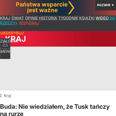
ROZWIŃ
▼
KRAJ
ŚWIAT
OPINIE
HISTORIA
TYGODNIK
KSIĄŻKI
WIDEO
DO
RZECZY+
WSPIERAJ
SUBSKRYBUJ
KRAJ
ZALOGUJ
MENU
Kraj
Buda: Nie wiedziałem, że Tusk tańczy
na rurze