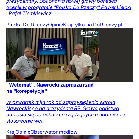
prezydentury. Dokonania nowej głowy państwa
ocenili w programie "Polska Do Rzeczy" Paweł Lisicki
i Rafał Ziemkiewicz.
Polska Do Rzeczy
Opinie
Kraj
Tylko na DoRzeczy.pl
"Wetomat". Nawrocki zaprasza rząd
na "korepetycje"
W czwartek mija rok od zaprzysiężenia Karola
Nawrockiego na prezydenta RP. Głowa państwa
odniosła się do oskarżeń rządzących o nadmiernie
stosowanie wet.
Kraj
Opinie
Obserwator mediów