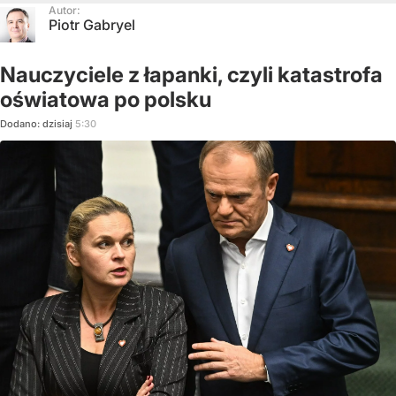
Autor:
Piotr Gabryel
Nauczyciele z łapanki, czyli katastrofa
oświatowa po polsku
Dodano:
dzisiaj
5:30