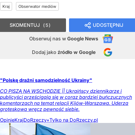
Kraj
Obserwator mediów
SKOMENTUJ
UDOSTĘPNIJ
5
Obserwuj nas
w
Google News
Dodaj jako
źródło w Google
"Polskę drażni samodzielność Ukrainy"
CO PISZĄ NA WSCHODZIE || Ukraińscy dziennikarze i
publicyści prześcigają się w coraz bardziej buńczucznych
komentarzach na temat relacji Kijów-Warszawa. Uderza
groteskowa wręcz pewność siebie.
Opinie
Kraj
DoRzeczy+
Tylko na DoRzeczy.pl