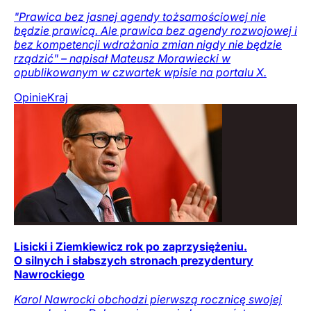
"Prawica bez jasnej agendy tożsamościowej nie
będzie prawicą. Ale prawica bez agendy rozwojowej i
bez kompetencji wdrażania zmian nigdy nie będzie
rządzić" – napisał Mateusz Morawiecki w
opublikowanym w czwartek wpisie na portalu X.
Opinie
Kraj
Lisicki i Ziemkiewicz rok po zaprzysiężeniu.
O silnych i słabszych stronach prezydentury
Nawrockiego
Karol Nawrocki obchodzi pierwszą rocznicę swojej