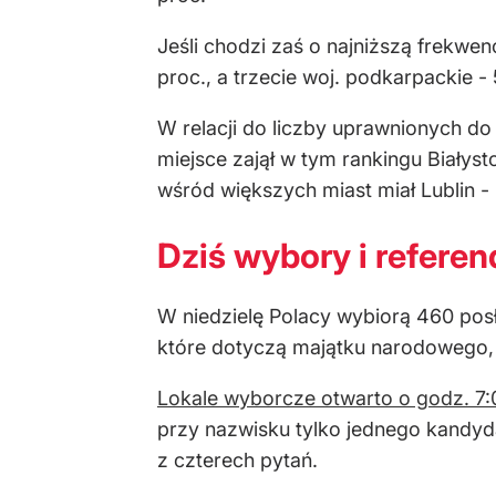
Jeśli chodzi zaś o najniższą frekwe
proc., a trzecie woj. podkarpackie -
W relacji do liczby uprawnionych do
miejsce zajął w tym rankingu Białyst
wśród większych miast miał Lublin - 
Dziś wybory i refere
W niedzielę Polacy wybiorą 460 posł
które dotyczą majątku narodowego, w
Lokale wyborcze otwarto o godz. 7:
przy nazwisku tylko jednego kandyda
z czterech pytań.