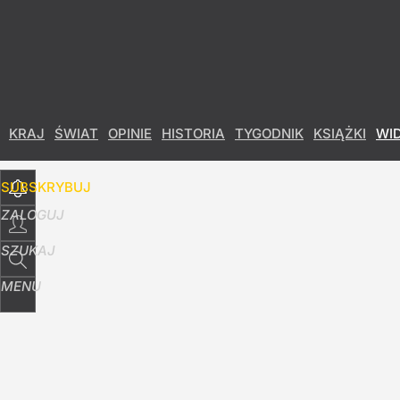
Udostępnij
0
Skomentuj
KRAJ
ŚWIAT
OPINIE
HISTORIA
TYGODNIK
KSIĄŻKI
WI
SUBSKRYBUJ
ZALOGUJ
SZUKAJ
MENU