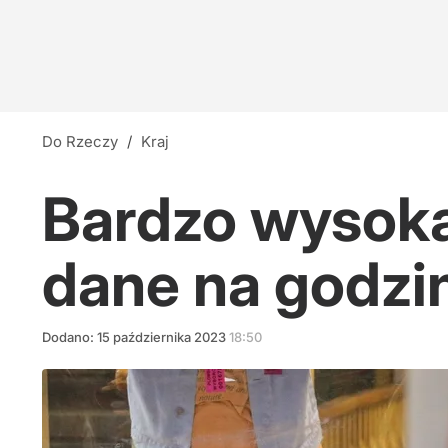
Do Rzeczy
/
Kraj
Bardzo wysoka
dane na godzi
Dodano:
15
października
2023
18:50