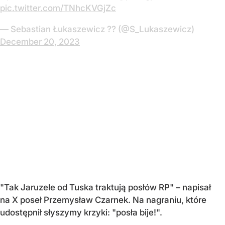
pic.twitter.com/TNhcKVGjZc
— Sebastian Łukaszewicz ?? (@S_Lukaszewicz)
December 20, 2023
"Tak Jaruzele od Tuska traktują posłów RP"
– napisał
na X poseł Przemysław Czarnek. Na nagraniu, które
udostępnił słyszymy krzyki: "posła bije!".