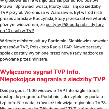
W głosowaniu nie wzięło udziału ponad 100 posłów
Prawa i Sprawiedliwości, którzy udali się do siedziby
TVP przy ul. Woronicza w Warszawie. Był wśród nich
prezes Jarosław Kaczyński, który przekazał we wtorek
późnym wieczorem, że
politycy PiS będą robili dyżury
po 10 osób w TVP
.
W środę minister kultury Bartłomiej Sienkiewicz odwołał
prezesów TVP, Polskiego Radia i PAP. Nowe zarządy
spółek zostały wyłonione przez nowe rady nadzorcze
powołane przez ministra.
Wyłączono sygnał TVP Info.
Niepokojące nagrania z siedziby TVP
Dziś po godz. 11.00 widzowie TVP Info nagle stracili
dostęp do programu. Podobnie, jak czytelnicy portalu
tvp.Info. Nie nadaje również telewizja regionalna TVP3.
Nie pokazano także "Wiadomości" TVP, których emisja