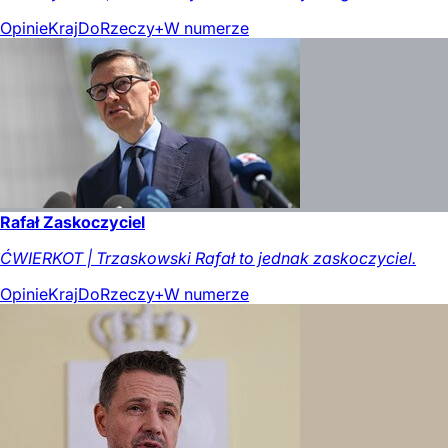
Opinie
Kraj
DoRzeczy+
W numerze
Rafał Zaskoczyciel
ĆWIERKOT | Trzaskowski Rafał to jednak zaskoczyciel.
Opinie
Kraj
DoRzeczy+
W numerze