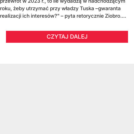
przewrót w 2023 r., to ile wydadzą w nadchodzącym
roku, żeby utrzymać przy władzy Tuska –gwaranta
realizacji ich interesów?" – pyta retorycznie Ziobro....
CZYTAJ DALEJ