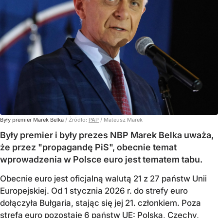
Były premier Marek Belka
/ Źródło:
PAP
/
Mateusz Marek
Były premier i były prezes NBP Marek Belka uważa,
że przez "propagandę PiS", obecnie temat
wprowadzenia w Polsce euro jest tematem tabu.
Obecnie euro jest oficjalną walutą 21 z 27 państw Unii
Europejskiej. Od 1 stycznia 2026 r. do strefy euro
dołączyła Bułgaria, stając się jej 21. członkiem.
Poza
strefą euro pozostaje 6 państw UE:
Polska, Czechy,