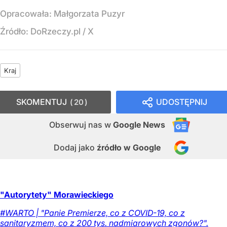
Opracowała:
Małgorzata Puzyr
Źródło:
DoRzeczy.pl
/
X
Kraj
SKOMENTUJ
UDOSTĘPNIJ
20
Obserwuj nas
w
Google News
Dodaj jako
źródło w Google
"Autorytety" Morawieckiego
#WARTO | "Panie Premierze, co z COVID-19, co z
sanitaryzmem, co z 200 tys. nadmiarowych zgonów?".