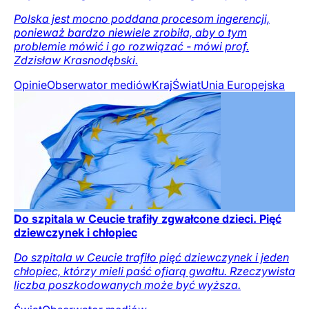
Polska jest mocno poddana procesom ingerencji,
ponieważ bardzo niewiele zrobiła, aby o tym
problemie mówić i go rozwiązać - mówi prof.
Zdzisław Krasnodębski.
Opinie
Obserwator mediów
Kraj
Świat
Unia Europejska
Do szpitala w Ceucie trafiły zgwałcone dzieci. Pięć
dziewczynek i chłopiec
Do szpitala w Ceucie trafiło pięć dziewczynek i jeden
chłopiec, którzy mieli paść ofiarą gwałtu. Rzeczywista
liczba poszkodowanych może być wyższa.