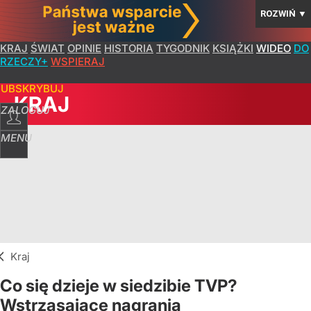
ROZWIŃ
▼
KRAJ
ŚWIAT
OPINIE
HISTORIA
TYGODNIK
KSIĄŻKI
WIDEO
DO
RZECZY+
WSPIERAJ
SUBSKRYBUJ
KRAJ
ZALOGUJ
MENU
Kraj
Co się dzieje w siedzibie TVP?
Wstrząsające nagrania