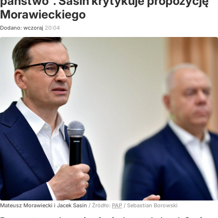
państwo". Sasin krytykuje propozycję
Morawieckiego
Dodano:
wczoraj
20:04
Mateusz Morawiecki i Jacek Sasin
/ Źródło:
PAP
/
Sebastian Borowski