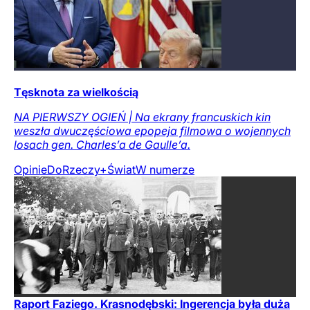
Tęsknota za wielkością
NA PIERWSZY OGIEŃ | Na ekrany francuskich kin
weszła dwuczęściowa epopeja filmowa o wojennych
losach gen. Charles’a de Gaulle’a.
Opinie
DoRzeczy+
Świat
W numerze
Raport Faziego. Krasnodębski: Ingerencja była duża