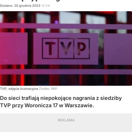
Dodano:
20
grudnia
2023
12:24
TVP, zdjęcie ilustracyjne
Źródło:
PAP
Do sieci trafiają niepokojące nagrania z siedziby
TVP przy Woronicza 17 w Warszawie.