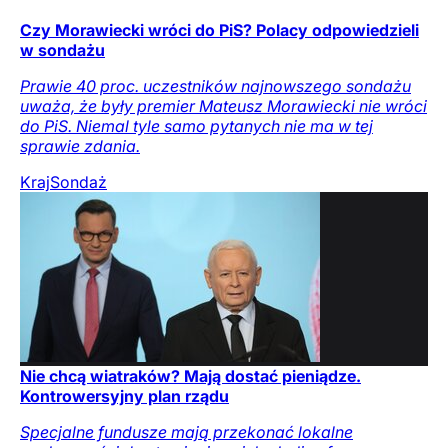
Czy Morawiecki wróci do PiS? Polacy odpowiedzieli
w sondażu
Prawie 40 proc. uczestników najnowszego sondażu
uważa, że były premier Mateusz Morawiecki nie wróci
do PiS. Niemal tyle samo pytanych nie ma w tej
sprawie zdania.
Kraj
Sondaż
Nie chcą wiatraków? Mają dostać pieniądze.
Kontrowersyjny plan rządu
Specjalne fundusze mają przekonać lokalne