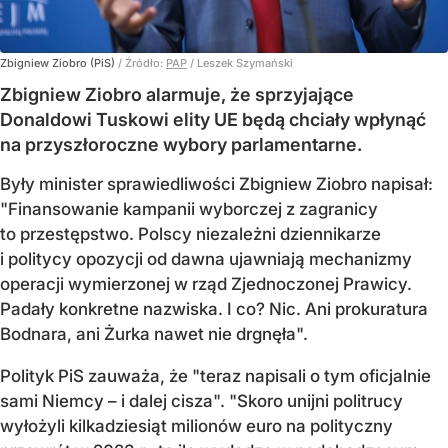
Zbigniew Ziobro (PiS)
/ Źródło:
PAP
/
Leszek Szymański
Zbigniew Ziobro alarmuje, że sprzyjające
Donaldowi Tuskowi elity UE będą chciały wpłynąć
na przyszłoroczne wybory parlamentarne.
Były minister sprawiedliwości Zbigniew Ziobro napisał:
"Finansowanie kampanii wyborczej z zagranicy
to przestępstwo. Polscy niezależni dziennikarze
i politycy opozycji od dawna ujawniają mechanizmy
operacji wymierzonej w rząd Zjednoczonej Prawicy.
Padały konkretne nazwiska. I co? Nic. Ani prokuratura
Bodnara, ani Żurka nawet nie drgnęła".
Polityk PiS zauważa, że "teraz napisali o tym oficjalnie
sami Niemcy – i dalej cisza". "Skoro unijni politrucy
wyłożyli kilkadziesiąt milionów euro na polityczny