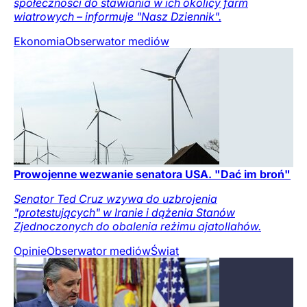
społeczności do stawiania w ich okolicy farm
wiatrowych – informuje "Nasz Dziennik".
Ekonomia
Obserwator mediów
Prowojenne wezwanie senatora USA. "Dać im broń"
Senator Ted Cruz wzywa do uzbrojenia
"protestujących" w Iranie i dążenia Stanów
Zjednoczonych do obalenia reżimu ajatollahów.
Opinie
Obserwator mediów
Świat