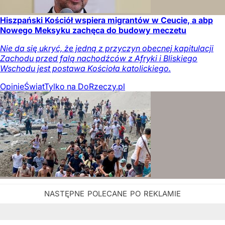
Hiszpański Kościół wspiera migrantów w Ceucie, a abp
Nowego Meksyku zachęca do budowy meczetu
Nie da się ukryć, że jedną z przyczyn obecnej kapitulacji
Zachodu przed falą nachodźców z Afryki i Bliskiego
Wschodu jest postawa Kościoła katolickiego.
Opinie
Świat
Tylko na DoRzeczy.pl