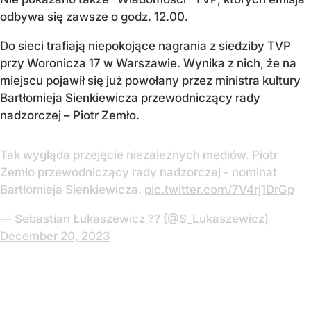
odbywa się zawsze o godz. 12.00.
Do sieci trafiają niepokojące nagrania z siedziby TVP
przy Woronicza 17 w Warszawie. Wynika z nich, że na
miejscu pojawił się już powołany przez ministra kultury
Bartłomieja Sienkiewicza przewodniczący rady
nadzorczej – Piotr Zemło.
Tak wygląda przejęcie niezależnych mediów. Piotr
Zemło przewodniczący rady nadzorczej - nominat
Bartłomieja Sienkiewicza.
pic.twitter.com/7V4rj1DrGp
— Sebastian Łukaszewicz ?? (@S_Lukaszewicz)
December 20, 2023