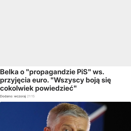
Belka o "propagandzie PiS" ws.
przyjęcia euro. "Wszyscy boją się
cokolwiek powiedzieć"
Dodano:
wczoraj
21:15