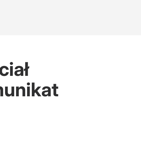
ciał
munikat