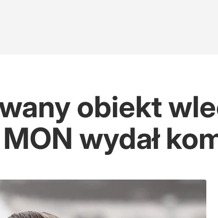
wany obiekt wle
ef MON wydał ko