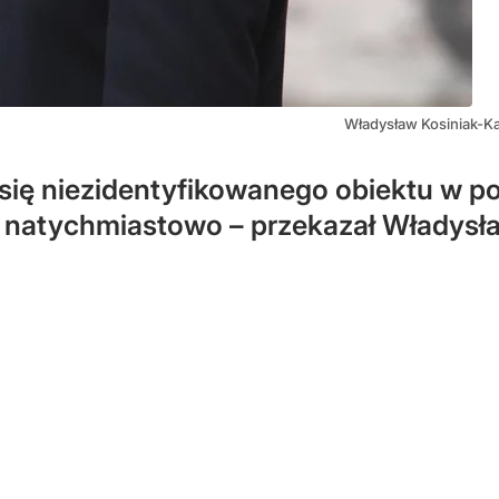
Władysław Kosiniak-K
ię niezidentyfikowanego obiektu w pol
y natychmiastowo – przekazał Władysł