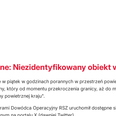
: Niezidentyfikowany obiekt wl
 w piątek w godzinach porannych w przestrzeń powiet
zny, który od momentu przekroczenia granicy, aż do 
y powietrznej kraju".
ami Dowódca Operacyjny RSZ uruchomił dostępne siły
m na portalu X (dawniej Twitter).