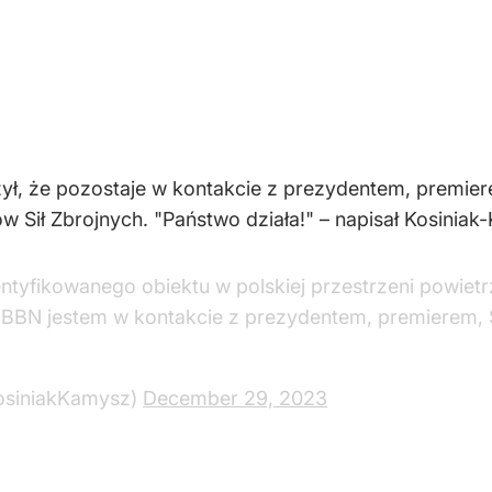
ył, że pozostaje w kontakcie z prezydentem, premie
Sił Zbrojnych. "Państwo działa!" – napisał Kosinia
ntyfikowanego obiektu w polskiej przestrzeni powietr
 BBN jestem w kontakcie z prezydentem, premierem,
osiniakKamysz)
December 29, 2023