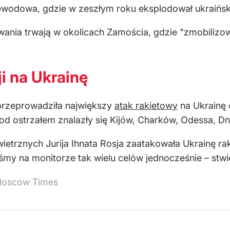
ewodowa, gdzie w zeszłym roku eksplodował ukraiński 
ania trwają w okolicach Zamościa, gdzie "zmobilizow
i na Ukrainę
przeprowadziła największy
atak rakietowy
na Ukrainę o
od ostrzałem znalazły się Kijów, Charków, Odessa, Dni
wietrznych Jurija Ihnata Rosja zaatakowała Ukrainę ra
liśmy na monitorze tak wielu celów jednocześnie
– stwi
Moscow Times