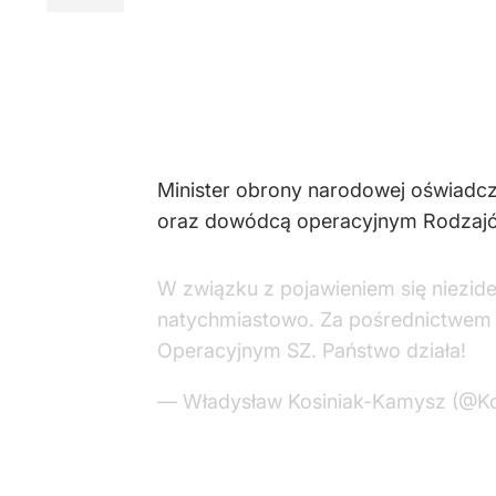
Minister obrony narodowej oświadcz
oraz dowódcą operacyjnym Rodzajów 
W związku z pojawieniem się niezide
natychmiastowo. Za pośrednictwem
Operacyjnym SZ. Państwo działa!
— Władysław Kosiniak-Kamysz (@K