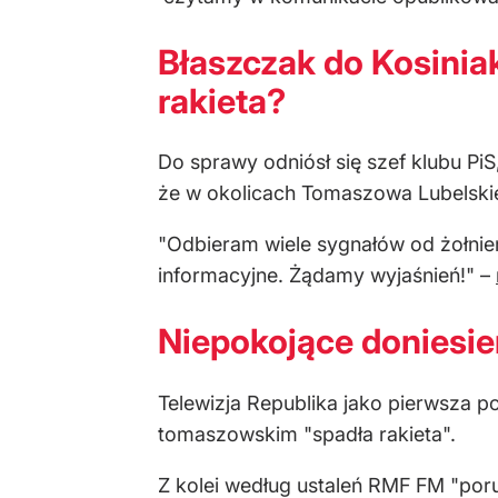
Błaszczak do Kosinia
rakieta?
Do sprawy odniósł się szef klubu Pi
że w okolicach Tomaszowa Lubelskie
"Odbieram wiele sygnałów od żołnie
informacyjne. Żądamy wyjaśnień!" –
Niepokojące doniesi
Telewizja Republika jako pierwsza 
tomaszowskim "spadła rakieta".
Z kolei według ustaleń RMF FM "por