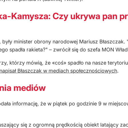
ka-Kamysza: Czy ukrywa pan pr
S, były minister obrony narodowej Mariusz Błaszczak
go spadła rakieta?" – zwrócił się do szefa MON Wła
rzy, którzy mówią, że «coś» spadło na nasze teryto
napisał Błaszczak w mediach społecznościowych
.
enia mediów
podała informację, że w piątek po godzinie 9 w miej
uszający się z ogromną prędkością obiekt latający 