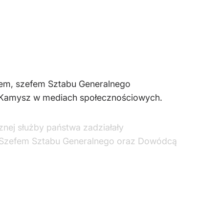
rem, szefem Sztabu Generalnego
k-Kamysz w mediach społecznościowych.
znej służby państwa zadziałały
 Szefem Sztabu Generalnego oraz Dowódcą