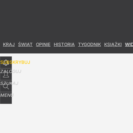
Udostępnij
117
Skomentuj
KRAJ
ŚWIAT
OPINIE
HISTORIA
TYGODNIK
KSIĄŻKI
WI
SUBSKRYBUJ
ZALOGUJ
SZUKAJ
MENU