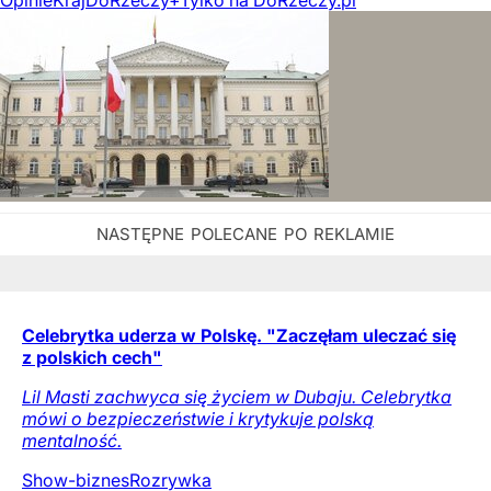
Opinie
Kraj
DoRzeczy+
Tylko na DoRzeczy.pl
Celebrytka uderza w Polskę. "Zaczęłam uleczać się
z polskich cech"
Lil Masti zachwyca się życiem w Dubaju. Celebrytka
mówi o bezpieczeństwie i krytykuje polską
mentalność.
Show-biznes
Rozrywka