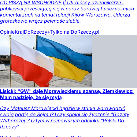
CO PISZĄ NA WSCHODZIE || Ukraińscy dziennikarze i
publicyści prześcigają się w coraz bardziej buńczucznych
komentarzach na temat relacji Kijów-Warszawa. Uderza
groteskowa wręcz pewność siebie.
Opinie
Kraj
DoRzeczy+
Tylko na DoRzeczy.pl
Lisicki: "GW" daje Morawieckiemu szansę. Ziemkiewicz:
Mam nadzieję, że się mylą
Czy Mateusz Morawiecki będzie w stanie wprowadzić
swoją partię do Sejmu? I czy spełni się życzenie "Gazety
Wyborczej"? O tym w najnowszym odcinku "Polski Do
Rzeczy".