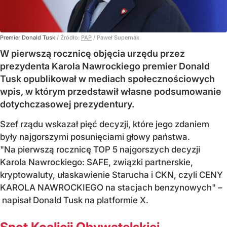
Premier Donald Tusk
/ Źródło:
PAP
/
Paweł Supernak
W pierwszą rocznicę objęcia urzędu przez
prezydenta Karola Nawrockiego premier Donald
Tusk opublikował w mediach społecznościowych
wpis, w którym przedstawił własne podsumowanie
dotychczasowej prezydentury.
Szef rządu wskazał pięć decyzji, które jego zdaniem
były najgorszymi posunięciami głowy państwa.
"Na pierwszą rocznicę TOP 5 najgorszych decyzji
Karola Nawrockiego: SAFE, związki partnerskie,
kryptowaluty, ułaskawienie Starucha i CKN, czyli CENY
KAROLA NAWROCKIEGO na stacjach benzynowych" –
napisał Donald Tusk na platformie X.
Spot Koalicji Obywatelskiej