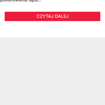
postanowienia Sądu...
CZYTAJ DALEJ