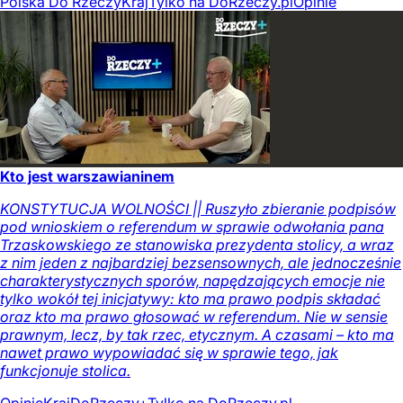
Polska Do Rzeczy
Kraj
Tylko na DoRzeczy.pl
Opinie
Kto jest warszawianinem
KONSTYTUCJA WOLNOŚCI || Ruszyło zbieranie podpisów
pod wnioskiem o referendum w sprawie odwołania pana
Trzaskowskiego ze stanowiska prezydenta stolicy, a wraz
z nim jeden z najbardziej bezsensownych, ale jednocześnie
charakterystycznych sporów, napędzających emocje nie
tylko wokół tej inicjatywy: kto ma prawo podpis składać
oraz kto ma prawo głosować w referendum. Nie w sensie
prawnym, lecz, by tak rzec, etycznym. A czasami – kto ma
nawet prawo wypowiadać się w sprawie tego, jak
funkcjonuje stolica.