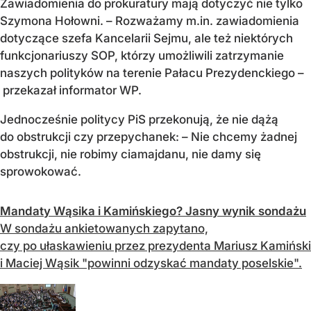
Zawiadomienia do prokuratury mają dotyczyć nie tylko
Szymona Hołowni. – Rozważamy m.in. zawiadomienia
dotyczące szefa Kancelarii Sejmu, ale też niektórych
funkcjonariuszy SOP, którzy umożliwili zatrzymanie
naszych polityków na terenie Pałacu Prezydenckiego –
przekazał informator WP.
Jednocześnie politycy PiS przekonują, że nie dążą
do obstrukcji czy przepychanek: – Nie chcemy żadnej
obstrukcji, nie robimy ciamajdanu, nie damy się
sprowokować.
Mandaty Wąsika i Kamińskiego? Jasny wynik sondażu
W sondażu ankietowanych zapytano,
czy po ułaskawieniu przez prezydenta Mariusz Kamiński
i Maciej Wąsik "powinni odzyskać mandaty poselskie".