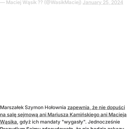
— Maciej Wąsik ?? (@WasikMaciej)
January 25, 2024
Marszałek Szymon Hołownia
zapewnia, że nie dopuści
na salę sejmową ani Mariusza Kamińskiego ani Macieja
Wąsika
, gdyż ich mandaty "wygasły". Jednocześnie
Prezydium Sejmu zdecydowało, że nie będzie zakazu