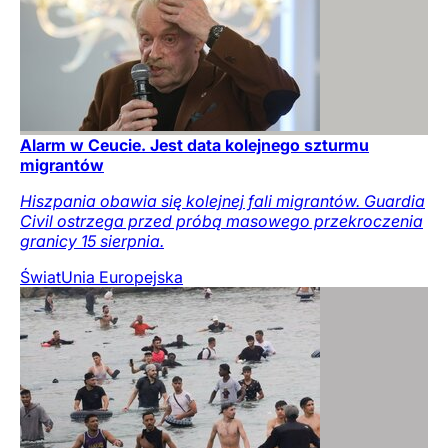
Alarm w Ceucie. Jest data kolejnego szturmu
migrantów
Hiszpania obawia się kolejnej fali migrantów. Guardia
Civil ostrzega przed próbą masowego przekroczenia
granicy 15 sierpnia.
Świat
Unia Europejska