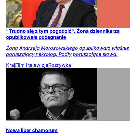
"Trudno się z tym pogodzić". Żona dziennikarza
opublikowała pożegnanie
Żona Andrzeja Morozowskiego opublikowała właśnie
poruszający nekrolog. Padły poruszające słowa.
Kraj
Film i telewizja
Rozrywka
Nowa liber chamorum