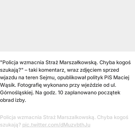
"Policja wzmacnia Straż Marszałkowską. Chyba kogoś
szukają?" – taki komentarz, wraz zdjęciem sprzed
wjazdu na teren Sejmu, opublikował polityk PiS Maciej
Wąsik. Fotografię wykonano przy wjeździe od ul.
Górnośląskiej. Na godz. 10 zaplanowano początek
obrad izby.
Policja wzmacnia Straż Marszalkowską. Chyba kogoś
szukają?
pic.twitter.com/dMuzvbthJu