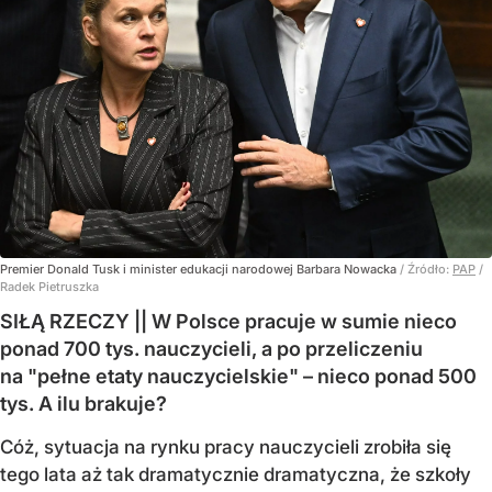
Premier Donald Tusk i minister edukacji narodowej Barbara Nowacka
/ Źródło:
PAP
/
Radek Pietruszka
SIŁĄ RZECZY || W Polsce pracuje w sumie nieco
ponad 700 tys. nauczycieli, a po przeliczeniu
na "pełne etaty nauczycielskie" – nieco ponad 500
tys. A ilu brakuje?
Cóż, sytuacja na rynku pracy nauczycieli zrobiła się
tego lata aż tak dramatycznie dramatyczna, że szkoły