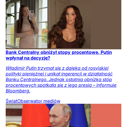
Bank Centralny obniżył stopy procentowe. Putin
wpłynął na decyzję?
Władimir Putin trzymał się z daleka od rosyjskiej
polityki pieniężnej i unikał ingerencji w działalność
Banku Centralnego. Jednak ostatnia obniżka stóp
procentowych spotkała się z jego presją – informuje
Bloomberg.
Świat
Obserwator mediów