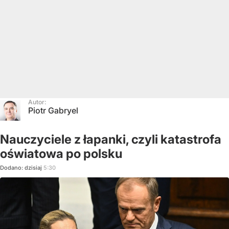
Autor:
Piotr Gabryel
Nauczyciele z łapanki, czyli katastrofa
oświatowa po polsku
Dodano:
dzisiaj
5:30