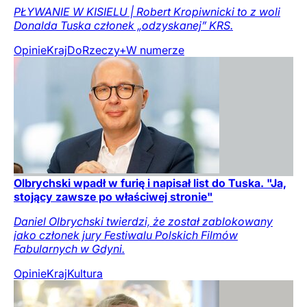
PŁYWANIE W KISIELU | Robert Kropiwnicki to z woli
Donalda Tuska członek „odzyskanej” KRS.
Opinie
Kraj
DoRzeczy+
W numerze
Olbrychski wpadł w furię i napisał list do Tuska. "Ja,
stojący zawsze po właściwej stronie"
Daniel Olbrychski twierdzi, że został zablokowany
jako członek jury Festiwalu Polskich Filmów
Fabularnych w Gdyni.
Opinie
Kraj
Kultura