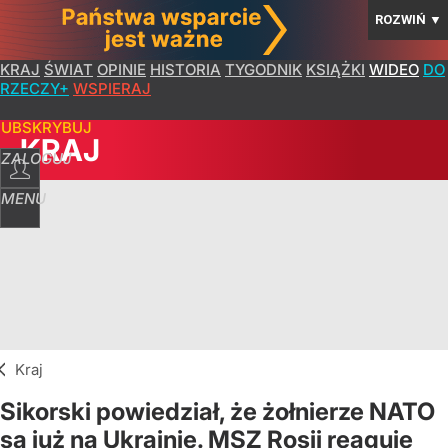
ROZWIŃ
▼
KRAJ
ŚWIAT
OPINIE
HISTORIA
TYGODNIK
KSIĄŻKI
WIDEO
DO
RZECZY+
WSPIERAJ
SUBSKRYBUJ
KRAJ
ZALOGUJ
MENU
Kraj
Sikorski powiedział, że żołnierze NATO
są już na Ukrainie. MSZ Rosji reaguje