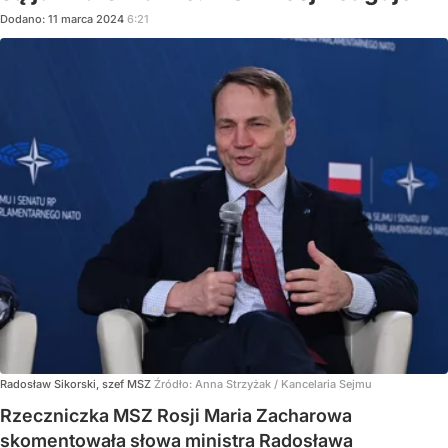
Dodano:
11
marca
2024
6:21
Radosław Sikorski, szef MSZ
Źródło:
Anna Strzyżak / Kancelaria Sejmu
Rzeczniczka MSZ Rosji Maria Zacharowa
skomentowała słowa ministra Radosława