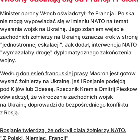
Minister obrony Włoch oświadczył, że Francja i Polska
nie mogą wypowiadać się w imieniu NATO na temat
wysłania wojsk na Ukrainę. Jego zdaniem wejście
zachodnich żołnierzy na Ukrainę oznacza krok w stronę
"jednostronnej eskalacji". Jak dodał, interwencja NATO
"wymazałaby drogę" dyplomatycznego zakończenia
wojny.
Według
doniesień francuskiej prasy
Macron jest gotów
wysłać żołnierzy na Ukrainę, jeśli Rosjanie podejdą
pod Kijów lub Odessę. Rzecznik Kremla Dmitrij Pieskow
oświadczył, że wkroczenie zachodnich wojsk
na Ukrainę doprowadzi do bezpośredniego konfliktu
z Rosją.
Rosjanie twierdzą, że odkryli ciała żołnierzy NATO.
"Z Polski, Niemiec, Francji"