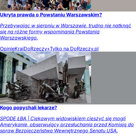
Ukryta prawda o Powstaniu Warszawskim?
Przebywając w sierpniu w Warszawie, trudno nie natknąć
się na różne formy wspominania Powstania
Warszawskiego.
Opinie
Kraj
DoRzeczy+
Tylko na DoRzeczy.pl
Kogo popychali lekarze?
SPODE ŁBA | Ciekawym widowiskiem cieszyć się mogli
Amerykanie, obserwujący przesłuchania przed Komisją do
spraw Bezpieczeństwa Wewnętrznego Senatu USA.