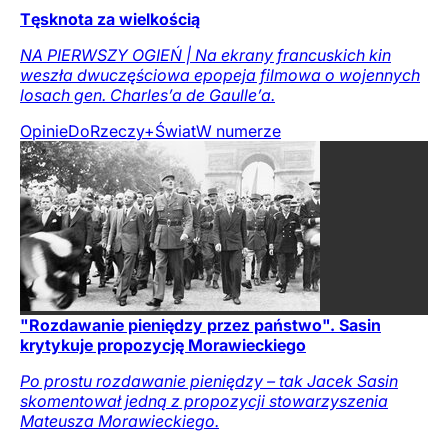
Tęsknota za wielkością
NA PIERWSZY OGIEŃ | Na ekrany francuskich kin
weszła dwuczęściowa epopeja filmowa o wojennych
losach gen. Charles’a de Gaulle’a.
Opinie
DoRzeczy+
Świat
W numerze
"Rozdawanie pieniędzy przez państwo". Sasin
krytykuje propozycję Morawieckiego
Po prostu rozdawanie pieniędzy – tak Jacek Sasin
skomentował jedną z propozycji stowarzyszenia
Mateusza Morawieckiego.