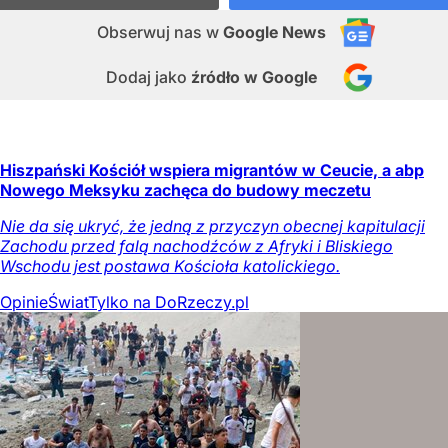
Obserwuj nas
w
Google News
Dodaj jako
źródło w Google
Hiszpański Kościół wspiera migrantów w Ceucie, a abp
Nowego Meksyku zachęca do budowy meczetu
Nie da się ukryć, że jedną z przyczyn obecnej kapitulacji
Zachodu przed falą nachodźców z Afryki i Bliskiego
Wschodu jest postawa Kościoła katolickiego.
Opinie
Świat
Tylko na DoRzeczy.pl