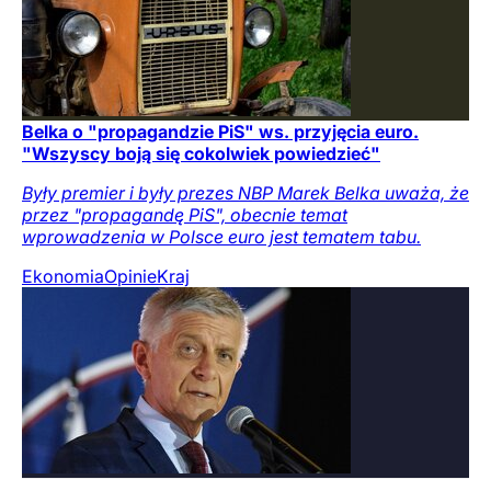
Belka o "propagandzie PiS" ws. przyjęcia euro.
"Wszyscy boją się cokolwiek powiedzieć"
Były premier i były prezes NBP Marek Belka uważa, że
przez "propagandę PiS", obecnie temat
wprowadzenia w Polsce euro jest tematem tabu.
Ekonomia
Opinie
Kraj