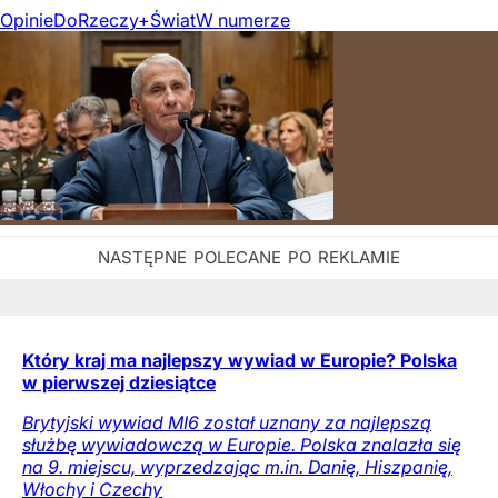
Opinie
DoRzeczy+
Świat
W numerze
Który kraj ma najlepszy wywiad w Europie? Polska
w pierwszej dziesiątce
Brytyjski wywiad MI6 został uznany za najlepszą
służbę wywiadowczą w Europie. Polska znalazła się
na 9. miejscu, wyprzedzając m.in. Danię, Hiszpanię,
Włochy i Czechy