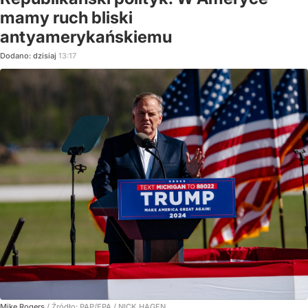
mamy ruch bliski
antyamerykańskiemu
Dodano:
dzisiaj
13:17
Mike Rogers
/ Źródło:
PAP/EPA
/
NICK HAGEN