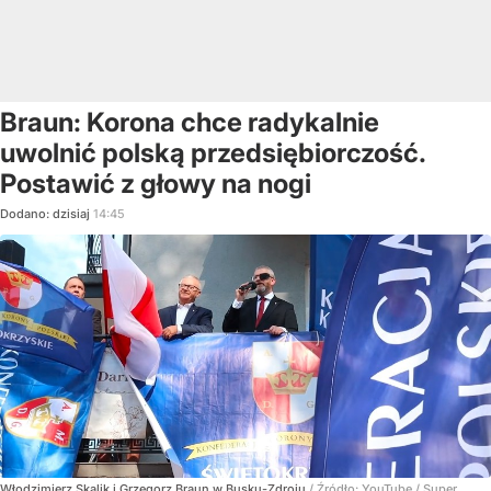
Braun: Korona chce radykalnie
uwolnić polską przedsiębiorczość.
Postawić z głowy na nogi
Dodano:
dzisiaj
14:45
Włodzimierz Skalik i Grzegorz Braun w Busku-Zdroju
/ Źródło:
YouTube
/
Super