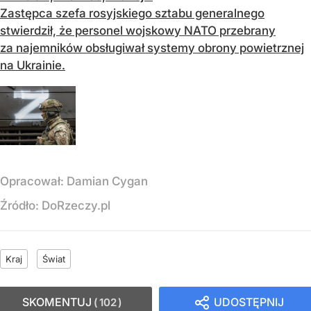
Zastępca szefa rosyjskiego sztabu generalnego
stwierdził, że personel wojskowy NATO przebrany
za najemników obsługiwał systemy obrony powietrznej
na Ukrainie.
Opracował:
Damian Cygan
Źródło:
DoRzeczy.pl
Kraj
Świat
SKOMENTUJ
UDOSTĘPNIJ
102