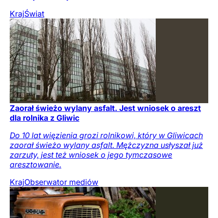
Kraj
Świat
Zaorał świeżo wylany asfalt. Jest wniosek o areszt
dla rolnika z Gliwic
Do 10 lat więzienia grozi rolnikowi, który w Gliwicach
zaorał świeżo wylany asfalt. Mężczyzna usłyszał już
zarzuty, jest też wniosek o jego tymczasowe
aresztowanie.
Kraj
Obserwator mediów