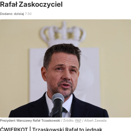
Rafał Zaskoczyciel
Dodano:
dzisiaj
7:30
Prezydent Warszawy Rafał Trzaskowski
/ Źródło:
PAP
/
Albert Zawada
ĆWIERKOT | Trzaskowski Rafał to jednak