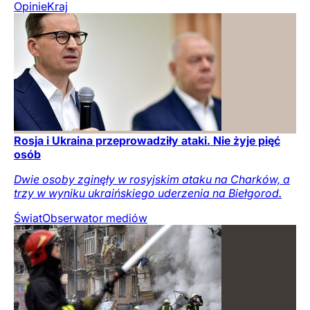
Opinie
Kraj
Rosja i Ukraina przeprowadziły ataki. Nie żyje pięć
osób
Dwie osoby zginęły w rosyjskim ataku na Charków, a
trzy w wyniku ukraińskiego uderzenia na Biełgorod.
Świat
Obserwator mediów