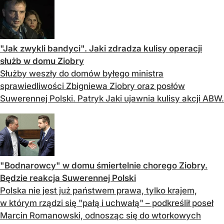
"Jak zwykli bandyci". Jaki zdradza kulisy operacji
służb w domu Ziobry
Służby weszły do domów byłego ministra
sprawiedliwości Zbigniewa Ziobry oraz posłów
Suwerennej Polski. Patryk Jaki ujawnia kulisy akcji ABW.
"Bodnarowcy" w domu śmiertelnie chorego Ziobry.
Będzie reakcja Suwerennej Polski
Polska nie jest już państwem prawa, tylko krajem,
w którym rządzi się "pałą i uchwałą" – podkreślił poseł
Marcin Romanowski, odnosząc się do wtorkowych