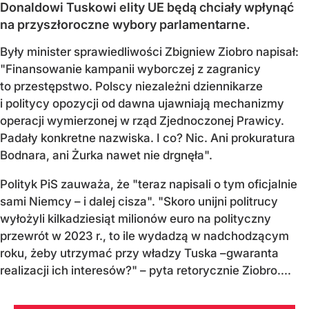
Donaldowi Tuskowi elity UE będą chciały wpłynąć
na przyszłoroczne wybory parlamentarne.
Były minister sprawiedliwości Zbigniew Ziobro napisał:
"Finansowanie kampanii wyborczej z zagranicy
to przestępstwo. Polscy niezależni dziennikarze
i politycy opozycji od dawna ujawniają mechanizmy
operacji wymierzonej w rząd Zjednoczonej Prawicy.
Padały konkretne nazwiska. I co? Nic. Ani prokuratura
Bodnara, ani Żurka nawet nie drgnęła".
Polityk PiS zauważa, że "teraz napisali o tym oficjalnie
sami Niemcy – i dalej cisza". "Skoro unijni politrucy
wyłożyli kilkadziesiąt milionów euro na polityczny
przewrót w 2023 r., to ile wydadzą w nadchodzącym
roku, żeby utrzymać przy władzy Tuska –gwaranta
realizacji ich interesów?" – pyta retorycznie Ziobro....