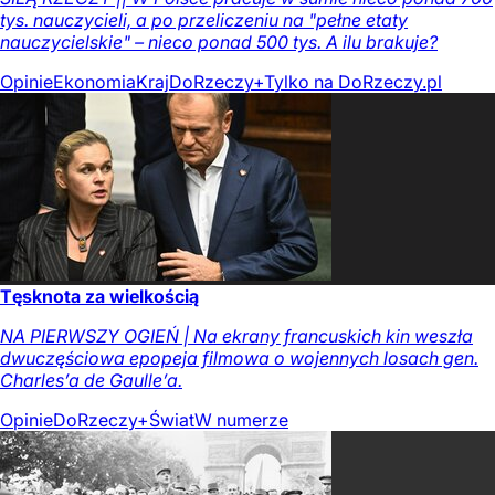
tys. nauczycieli, a po przeliczeniu na "pełne etaty
nauczycielskie" – nieco ponad 500 tys. A ilu brakuje?
Opinie
Ekonomia
Kraj
DoRzeczy+
Tylko na DoRzeczy.pl
Tęsknota za wielkością
NA PIERWSZY OGIEŃ | Na ekrany francuskich kin weszła
dwuczęściowa epopeja filmowa o wojennych losach gen.
Charles’a de Gaulle’a.
Opinie
DoRzeczy+
Świat
W numerze