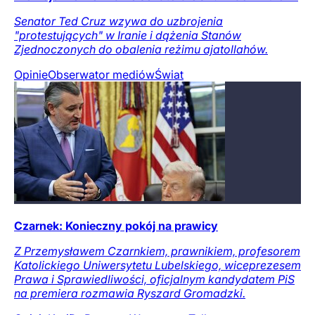
Senator Ted Cruz wzywa do uzbrojenia
"protestujących" w Iranie i dążenia Stanów
Zjednoczonych do obalenia reżimu ajatollahów.
Opinie
Obserwator mediów
Świat
Czarnek: Konieczny pokój na prawicy
Z Przemysławem Czarnkiem, prawnikiem, profesorem
Katolickiego Uniwersytetu Lubelskiego, wiceprezesem
Prawa i Sprawiedliwości, oficjalnym kandydatem PiS
na premiera rozmawia Ryszard Gromadzki.