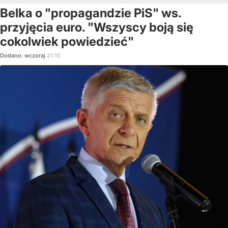
Belka o "propagandzie PiS" ws.
przyjęcia euro. "Wszyscy boją się
cokolwiek powiedzieć"
Dodano:
wczoraj
21:15