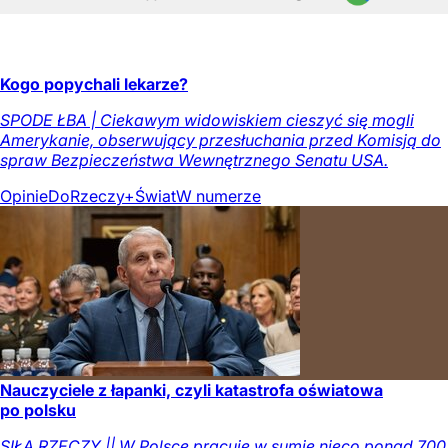
Kogo popychali lekarze?
SPODE ŁBA | Ciekawym widowiskiem cieszyć się mogli
Amerykanie, obserwujący przesłuchania przed Komisją do
spraw Bezpieczeństwa Wewnętrznego Senatu USA.
Opinie
DoRzeczy+
Świat
W numerze
Nauczyciele z łapanki, czyli katastrofa oświatowa
po polsku
SIŁĄ RZECZY || W Polsce pracuje w sumie nieco ponad 700