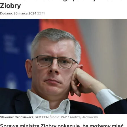
Ziobry
Dodano:
26
marca
2024
22:11
Sławomir Cenckiewicz, szef BBN
Źródło:
PAP
/
Andrzej Jackowski
Sprawa ministra Ziobry pokazuje, że możemy mieć