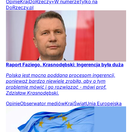
Opinie
Kraj
DoRzeczy+
W numerze
Tylko na
DoRzeczy.pl
Raport Faziego. Krasnodębski: Ingerencja była duża
Polska jest mocno poddana procesom ingerencji,
ponieważ bardzo niewiele zrobiła, aby o tym
problemie mówić i go rozwiązać - mówi prof.
Zdzisław Krasnodębski.
Opinie
Obserwator mediów
Kraj
Świat
Unia Europejska