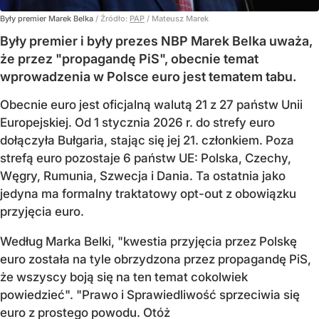
Były premier Marek Belka
/ Źródło:
PAP
/
Mateusz Marek
Były premier i były prezes NBP Marek Belka uważa,
że przez "propagandę PiS", obecnie temat
wprowadzenia w Polsce euro jest tematem tabu.
Obecnie euro jest oficjalną walutą 21 z 27 państw Unii
Europejskiej. Od 1 stycznia 2026 r. do strefy euro
dołączyła Bułgaria, stając się jej 21. członkiem.
Poza
strefą euro pozostaje 6 państw UE:
Polska, Czechy,
Węgry, Rumunia, Szwecja i Dania
. Ta ostatnia jako
jedyna ma formalny traktatowy opt-out z obowiązku
przyjęcia euro.
Według Marka Belki, "kwestia przyjęcia przez Polskę
euro została na tyle obrzydzona przez propagandę PiS,
że wszyscy boją się na ten temat cokolwiek
powiedzieć". "Prawo i Sprawiedliwość sprzeciwia się
euro z prostego powodu. Otóż