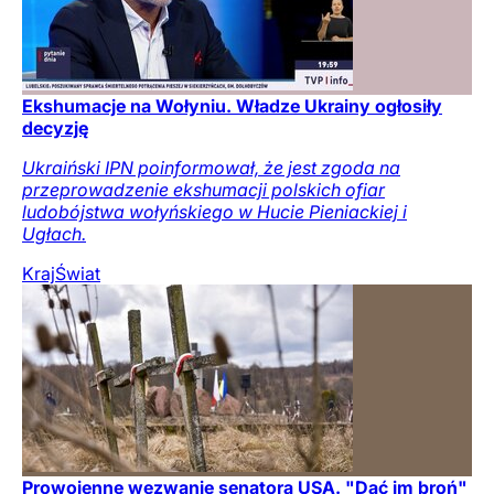
Ekshumacje na Wołyniu. Władze Ukrainy ogłosiły
decyzję
Ukraiński IPN poinformował, że jest zgoda na
przeprowadzenie ekshumacji polskich ofiar
ludobójstwa wołyńskiego w Hucie Pieniackiej i
Ugłach.
Kraj
Świat
Prowojenne wezwanie senatora USA. "Dać im broń"