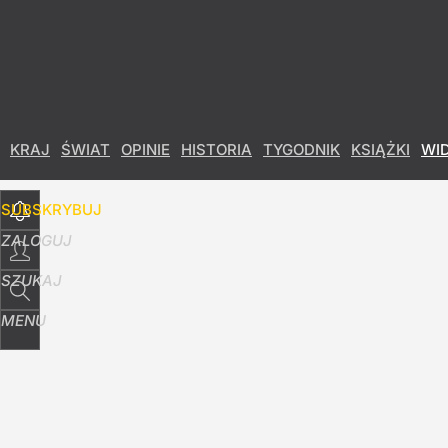
Udostępnij
16
Skomentuj
KRAJ
ŚWIAT
OPINIE
HISTORIA
TYGODNIK
KSIĄŻKI
WI
SUBSKRYBUJ
ZALOGUJ
SZUKAJ
MENU