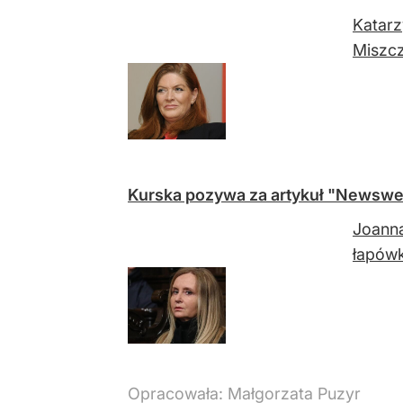
Katarz
Miszcz
Kurska pozywa za artykuł "Newswee
Joanna
łapów
Opracowała:
Małgorzata Puzyr