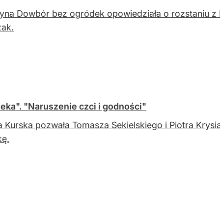
yna Dowbór bez ogródek opowiedziała o rozstaniu z Po
ak.
ka". "Naruszenie czci i godności"
 Kurska pozwała Tomasza Sekielskiego i Piotra Krysi
kę.