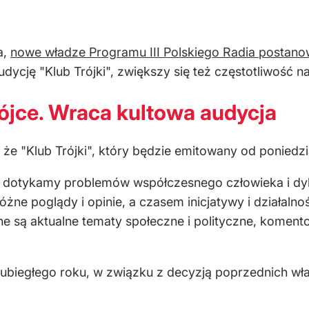
a,
nowe władze Programu III Polskiego Radia postano
ycję "Klub Trójki", zwiększy się też częstotliwość 
ójce. Wraca kultowa audycja
, że "Klub Trójki", który będzie emitowany od poniedz
ej dotykamy problemów współczesnego człowieka i dyle
żne poglądy i opinie, a czasem inicjatywy i działaln
e są aktualne tematy społeczne i polityczne, komen
 ubiegłego roku, w związku z decyzją poprzednich wł