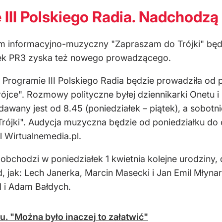
II Polskiego Radia. Nadchodzą 
am informacyjno-muzyczny "Zapraszam do Trójki" będz
anek PR3 zyska też nowego prowadzącego.
Programie III Polskiego Radia będzie prowadziła od p
Trójce". Rozmowy polityczne byłej dziennikarki Onetu 
dawany jest od 8.45 (poniedziałek – piątek), a sobotn
rójki". Audycja muzyczna będzie od poniedziałku do c
l Wirtualnemedia.pl.
bchodzi w poniedziałek 1 kwietnia kolejne urodziny, d
 jak: Lech Janerka, Marcin Masecki i Jan Emil Młynar
l i Adam Bałdych.
. "Można było inaczej to załatwić"