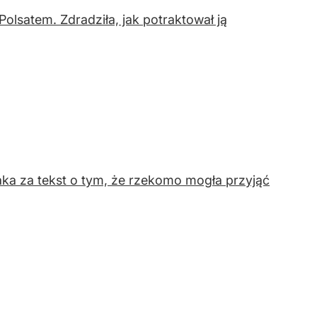
lsatem. Zdradziła, jak potraktował ją
aka za tekst o tym, że rzekomo mogła przyjąć