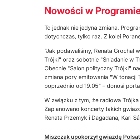
Nowości w Programie I
To jednak nie jedyna zmiana. Progr
dotychczas, tylko raz. Z kolei Por
"Jak podawaliśmy, Renata Grochal w 
Trójki" oraz sobotnie "Śniadanie w 
Obecnie "Salon polityczny Trójki" na
zmiana pory emitowania "W tonacji T
poprzednio od 19.05" – donosi porta
W związku z tym, że radiowa Trójka o
Zaplanowano koncerty takich gwiazd,
Renata Przemyk i Dagadana, Kari Sá
Miszczak upokorzył gwiazdę Polsatu