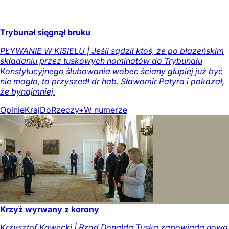
Trybunał sięgnął bruku
PŁYWANIE W KISIELU | Jeśli sądził ktoś, że po błazeńskim
składaniu przez tuskowych nominatów do Trybunału
Konstytucyjnego ślubowania wobec ściany głupiej już być
nie mogło, to przyszedł dr hab. Sławomir Patyra i pokazał,
że bynajmniej.
Opinie
Kraj
DoRzeczy+
W numerze
Krzyż wyrwany z korony
Krzysztof Kawęcki | Rząd Donalda Tuska zapowiada nową