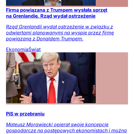
Firma powiązana z Trumpem wysłała sprzęt
na Grenlandię. Rząd wydał ostrzeżenie
Rząd Grenlandii wydał ostrzeżenie w związku z
odwiertami planowanymi na wyspie przez firmę
powiązaną z Donaldem Trumpem.
Ekonomia
Świat
PiS w przebraniu
Mateusz Morawiecki opierał swoje koncepcje
gospodarcze na postępowych ekonomistach i można