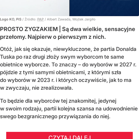
Logo KO, PiS
/ Źródło:
PAP
/
Albert Zawada, Wojtek Jargiło
PROSTO ZYGZAKIEM | Są dwa wielkie, sensacyjne
przełomy. Najpierw o pierwszym z nich.
Otóż, jak się okazuje, niewykluczone, że partia Donalda
Tuska po raz drugi złoży swym wyborcom te same
obietnice wyborcze. To znaczy – do wyborów w 2027 r.
pójdzie z tymi samymi obietnicami, z którymi szła
do wyborów w 2023 r. i których oczywiście, jak to ma
w zwyczaju, nie zrealizowała.
To będzie dla wyborców tej znakomitej, jedynej
w swoim rodzaju, partii kolejna szansa na udowodnienie
swego bezgranicznego przywiązania do niej.
CZYTAJ DALEJ