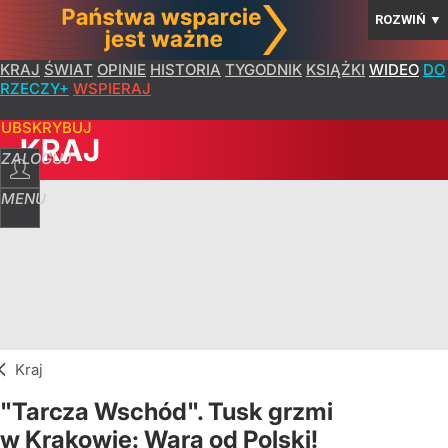
ROZWIŃ
▼
KRAJ
ŚWIAT
OPINIE
HISTORIA
TYGODNIK
KSIĄŻKI
WIDEO
DO
RZECZY+
WSPIERAJ
SUBSKRYBUJ
KRAJ
ZALOGUJ
MENU
Kraj
"Tarcza Wschód". Tusk grzmi
w Krakowie: Wara od Polski!