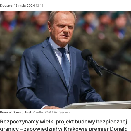
Dodano:
18
maja
2024
12:15
Premier Donald Tusk
Źródło:
PAP
/
Art Service
Rozpoczynamy wielki projekt budowy bezpiecznej
granicy – zapowiedział w Krakowie premier Donald