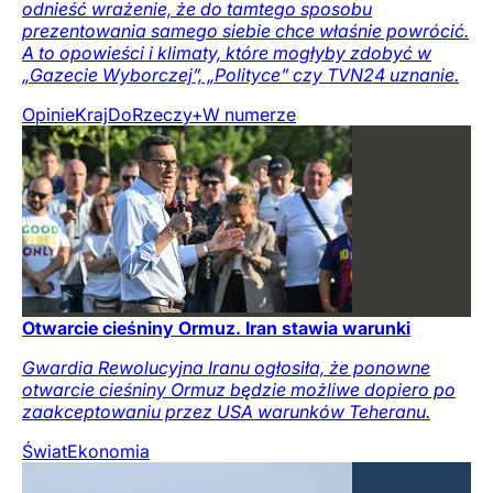
odnieść wrażenie, że do tamtego sposobu
prezentowania samego siebie chce właśnie powrócić.
A to opowieści i klimaty, które mogłyby zdobyć w
„Gazecie Wyborczej”, „Polityce” czy TVN24 uznanie.
Opinie
Kraj
DoRzeczy+
W numerze
Otwarcie cieśniny Ormuz. Iran stawia warunki
Gwardia Rewolucyjna Iranu ogłosiła, że ponowne
otwarcie cieśniny Ormuz będzie możliwe dopiero po
zaakceptowaniu przez USA warunków Teheranu.
Świat
Ekonomia