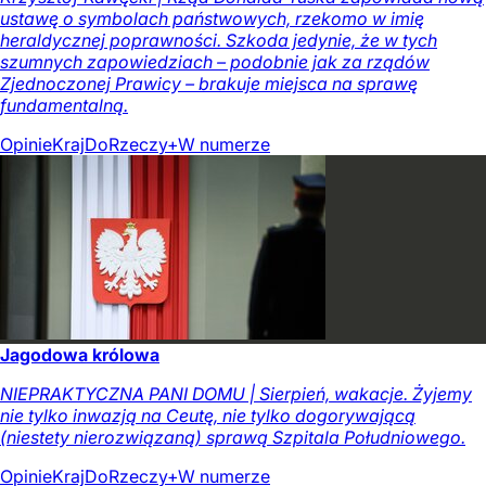
ustawę o symbolach państwowych, rzekomo w imię
heraldycznej poprawności. Szkoda jedynie, że w tych
szumnych zapowiedziach – podobnie jak za rządów
Zjednoczonej Prawicy – brakuje miejsca na sprawę
fundamentalną.
Opinie
Kraj
DoRzeczy+
W numerze
Jagodowa królowa
NIEPRAKTYCZNA PANI DOMU | Sierpień, wakacje. Żyjemy
nie tylko inwazją na Ceutę, nie tylko dogorywającą
(niestety nierozwiązaną) sprawą Szpitala Południowego.
Opinie
Kraj
DoRzeczy+
W numerze