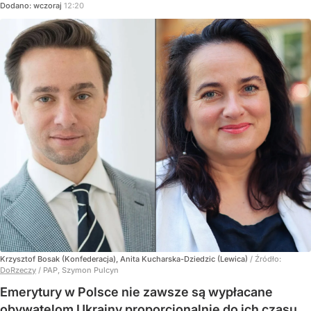
Dodano:
wczoraj
12:20
Krzysztof Bosak (Konfederacja), Anita Kucharska-Dziedzic (Lewica)
/ Źródło:
DoRzeczy
/
PAP, Szymon Pulcyn
Emerytury w Polsce nie zawsze są wypłacane
obywatelom Ukrainy proporcjonalnie do ich czasu