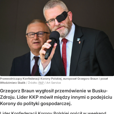
Przewodniczący Konfederacji Korony Polskiej, europoseł Grzegorz Braun i poseł
Włodzimierz Skalik
/ Źródło:
PAP
/
Art Service
Grzegorz Braun wygłosił przemówienie w Busku-
Zdroju. Lider KKP mówił między innymi o podejściu
Korony do polityki gospodarczej.
Lider Konfederacji Korony Polskiej gościł w weekend