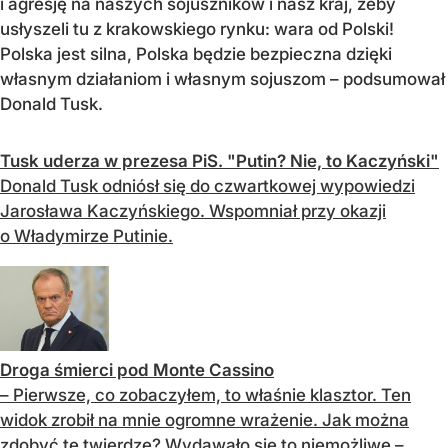
i agresję na naszych sojuszników i nasz kraj, żeby
usłyszeli tu z krakowskiego rynku: wara od Polski!
Polska jest silna, Polska będzie bezpieczna dzięki
własnym działaniom i własnym sojuszom – podsumował
Donald Tusk.
Tusk uderza w prezesa PiS. "Putin? Nie, to Kaczyński"
Donald Tusk odniósł się do czwartkowej wypowiedzi
Jarosława Kaczyńskiego. Wspomniał przy okazji
o Władymirze Putinie.
Droga śmierci pod Monte Cassino
– Pierwsze, co zobaczyłem, to właśnie klasztor. Ten
widok zrobił na mnie ogromne wrażenie. Jak można
zdobyć tę twierdzę? Wydawało się to niemożliwe –