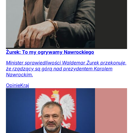
Żurek: To my ogrywamy Nawrockiego
Minister sprawiedliwości Waldemar Żurek przekonuje,
że rządzący są górą nad prezydentem Karolem
Nawrockim.
Opinie
Kraj