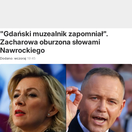
"Gdański muzealnik zapomniał".
Zacharowa oburzona słowami
Nawrockiego
Dodano:
wczoraj
19:45