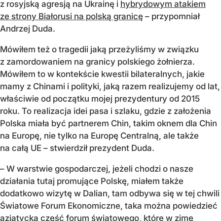
z rosyjską agresją na Ukrainę i
hybrydowym atakiem
ze strony Białorusi na polską granicę
– przypomniał
Andrzej Duda.
Mówiłem też o tragedii jaką przeżyliśmy w związku
z zamordowaniem na granicy polskiego żołnierza.
Mówiłem to w kontekście kwestii bilateralnych, jakie
mamy z Chinami i polityki, jaką razem realizujemy od lat,
właściwie od początku mojej prezydentury od 2015
roku. To realizacja idei pasa i szlaku, gdzie z założenia
Polska miała być partnerem Chin, takim oknem dla Chin
na Europę, nie tylko na Europę Centralną, ale także
na całą UE – stwierdził prezydent Duda.
– W warstwie gospodarczej, jeżeli chodzi o nasze
działania tutaj promujące Polskę, miałem także
dodatkowo wizytę w Dalian, tam odbywa się w tej chwili
Światowe Forum Ekonomiczne, taka można powiedzieć
azjatycka część forum światowego, które w zimę