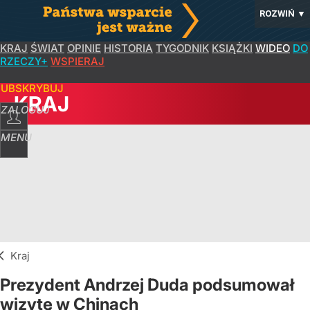
ROZWIŃ
▼
KRAJ
ŚWIAT
OPINIE
HISTORIA
TYGODNIK
KSIĄŻKI
WIDEO
DO
RZECZY+
WSPIERAJ
SUBSKRYBUJ
KRAJ
ZALOGUJ
MENU
Kraj
Prezydent Andrzej Duda podsumował
wizytę w Chinach