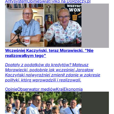
Antysystem
Opinie
Świat
Tylko na DoRzeczy.pl
Wcześniej Kaczyński, teraz Morawiecki. "Nie
realizowałbym tego"
Dopłaty z podatków do kredytów? Mateusz
Morawiecki, podobnie jak wcześniej Jarosław
Kaczyński najwyraźniej zmienił zdanie w zakresie
polityki, którą wprowadzili i realizowali.
Opinie
Obserwator mediów
Kraj
Ekonomia