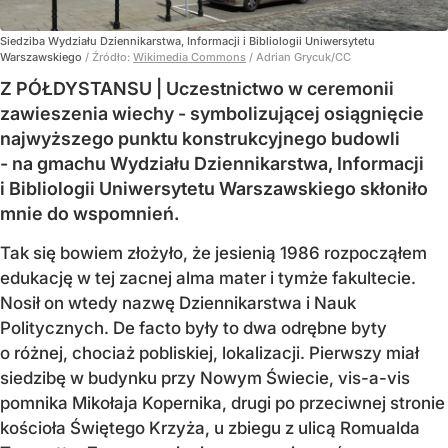
Siedziba Wydziału Dziennikarstwa, Informacji i Bibliologii Uniwersytetu
Warszawskiego
/ Źródło:
Wikimedia Commons
/
Adrian Grycuk/CC
Z PÓŁDYSTANSU | Uczestnictwo w ceremonii
zawieszenia wiechy - symbolizującej osiągnięcie
najwyższego punktu konstrukcyjnego budowli
- na gmachu Wydziału Dziennikarstwa, Informacji
i Bibliologii Uniwersytetu Warszawskiego skłoniło
mnie do wspomnień.
Tak się bowiem złożyło, że jesienią 1986 rozpocząłem
edukację w tej zacnej alma mater i tymże fakultecie.
Nosił on wtedy nazwę Dziennikarstwa i Nauk
Politycznych. De facto były to dwa odrębne byty
o różnej, chociaż pobliskiej, lokalizacji. Pierwszy miał
siedzibę w budynku przy Nowym Świecie, vis-a-vis
pomnika Mikołaja Kopernika, drugi po przeciwnej stronie
kościoła Świętego Krzyża, u zbiegu z ulicą Romualda