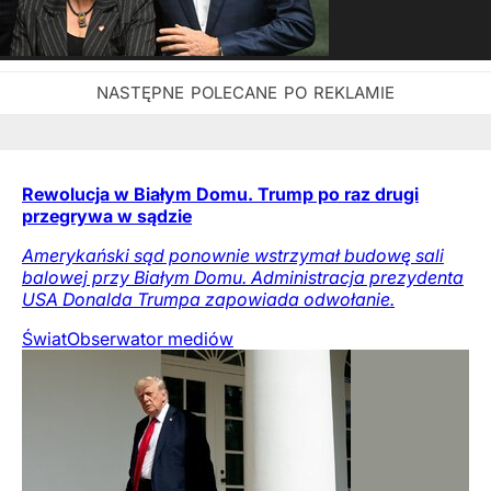
Rewolucja w Białym Domu. Trump po raz drugi
przegrywa w sądzie
Amerykański sąd ponownie wstrzymał budowę sali
balowej przy Białym Domu. Administracja prezydenta
USA Donalda Trumpa zapowiada odwołanie.
Świat
Obserwator mediów