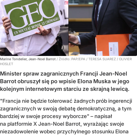
Marine Tondelier, Jean-Noel Barrot
/ Źródło:
PAP/EPA
/
TERESA SUAREZ / OLIVIER
HOSLET
Minister spraw zagranicznych Francji Jean-Noel
Barrot obruszył się po wpisie Elona Muska w jego
kolejnym internetowym starciu ze skrajną lewicą.
"Francja nie będzie tolerować żadnych prób ingerencji
zagranicznych w swoją debatę demokratyczną, a tym
bardziej w swoje procesy wyborcze" – napisał
na platformie X Jean-Noel Barrot, wyrażając swoje
niezadowolenie wobec przychylnego stosunku Elona