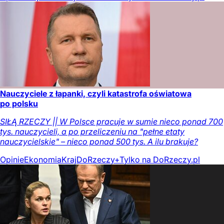
Nauczyciele z łapanki, czyli katastrofa oświatowa
po polsku
SIŁĄ RZECZY || W Polsce pracuje w sumie nieco ponad 700
tys. nauczycieli, a po przeliczeniu na "pełne etaty
nauczycielskie" – nieco ponad 500 tys. A ilu brakuje?
Opinie
Ekonomia
Kraj
DoRzeczy+
Tylko na DoRzeczy.pl