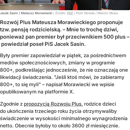
Jacek Sasin / Mateusz Morawiecki
/ Źródło:
PAP
/
Piotr Nowak / Marcin Obara
Rozwój Plus Mateusza Morawieckiego proponuje
tzw. pensję rodzicielską. – Mnie to trochę dziwi,
ponieważ pan premier był przeciwnikiem 500 plus –
powiedział poseł PiS Jacek Sasin.
Były premier zapowiedział w piątek, za pośrednictwem
mediów społecznościowych, zmiany w programie
800+, podkreślając jednocześnie, że nie oznaczają one
likwidacji świadczenia. "Jeśli ktoś mówi, że zabieramy
800+, to się myli" – napisał Morawiecki we wpisie
opublikowanym na platformie X.
Zgodnie z
propozycją Rozwoju Plus
, rodzice dzieci
do ukończenia trzeciego roku życia otrzymywaliby
świadczenie w wysokości minimalnego wynagrodzenia
netto. Obecnie byłoby to około 3600 zł miesięcznie.