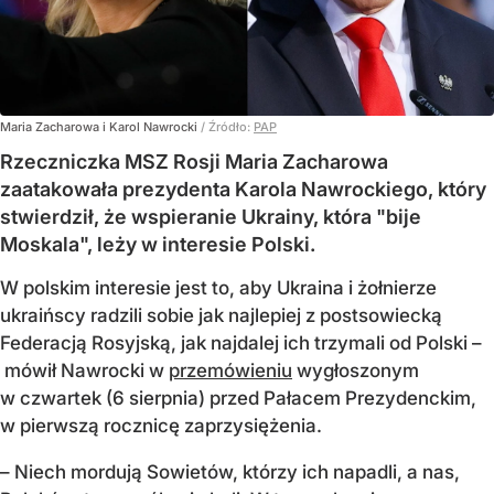
Maria Zacharowa i Karol Nawrocki
/ Źródło:
PAP
Rzeczniczka MSZ Rosji Maria Zacharowa
zaatakowała prezydenta Karola Nawrockiego, który
stwierdził, że wspieranie Ukrainy, która "bije
Moskala", leży w interesie Polski.
W polskim interesie jest to, aby Ukraina i żołnierze
ukraińscy radzili sobie jak najlepiej z postsowiecką
Federacją Rosyjską, jak najdalej ich trzymali od Polski –
mówił Nawrocki w
przemówieniu
wygłoszonym
w czwartek (6 sierpnia) przed Pałacem Prezydenckim,
w pierwszą rocznicę zaprzysiężenia.
– Niech mordują Sowietów, którzy ich napadli, a nas,