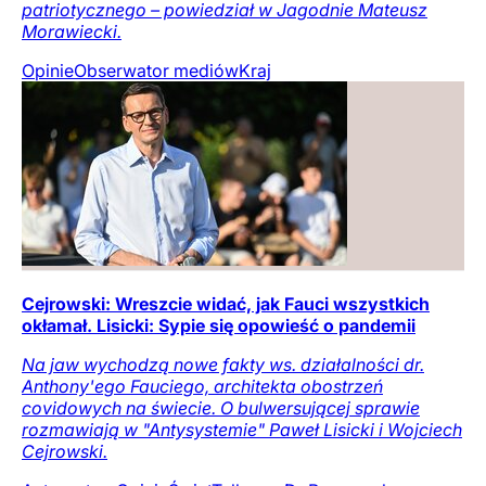
patriotycznego – powiedział w Jagodnie Mateusz
Morawiecki.
Opinie
Obserwator mediów
Kraj
Cejrowski: Wreszcie widać, jak Fauci wszystkich
okłamał. Lisicki: Sypie się opowieść o pandemii
Na jaw wychodzą nowe fakty ws. działalności dr.
Anthony'ego Fauciego, architekta obostrzeń
covidowych na świecie. O bulwersującej sprawie
rozmawiają w "Antysystemie" Paweł Lisicki i Wojciech
Cejrowski.