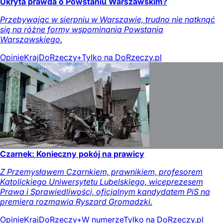
Ukryta prawda o Powstaniu Warszawskim?
Przebywając w sierpniu w Warszawie, trudno nie natknąć
się na różne formy wspominania Powstania
Warszawskiego.
Opinie
Kraj
DoRzeczy+
Tylko na DoRzeczy.pl
Czarnek: Konieczny pokój na prawicy
Z Przemysławem Czarnkiem, prawnikiem, profesorem
Katolickiego Uniwersytetu Lubelskiego, wiceprezesem
Prawa i Sprawiedliwości, oficjalnym kandydatem PiS na
premiera rozmawia Ryszard Gromadzki.
Opinie
Kraj
DoRzeczy+
W numerze
Tylko na DoRzeczy.pl