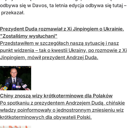
odbywa się w Davos, ta letnia edycja odbywa się tutaj –
przekazał.
Prezydent Duda rozmawiał z Xi Jinpingiem o Ukrainie.
"Zostaliśmy wysłuchani"
Przedstawiłem w szczegółach naszą sytuację i nasz
punkt widzenia – tak o kwestii Ukrainy, po rozmowie z Xi
Jinpingiem, mówił prezydent Andrzej Duda.
Chiny znoszą wizy krótkoterminowe dla Polaków
Po spotkaniu z prezydentem Andrzejem Dudą, chińskie
władzy poinformowały o jednostronnym zniesieniu wiz
krótkoterminowych dla obywateli Polski.