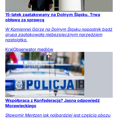
15-latek zaatakowany na Dolnym Śląsku. Trwa
obława za sprawcą
W Kamiennej Górze na Dolnym Śląsku napastnik bądź
grupa zaatakowała niebezpiecznym narzędziem
nastolatka.
Kraj
Obserwator mediów
Współpraca z Konfederacją? Jasna odpowiedź
Morawieckiego
Sławomir Mentzen jak najbardziej jest częścią obozu