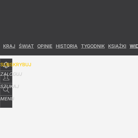
Udostępnij
13
Skomentuj
KRAJ
ŚWIAT
OPINIE
HISTORIA
TYGODNIK
KSIĄŻKI
WI
SUBSKRYBUJ
ZALOGUJ
SZUKAJ
MENU