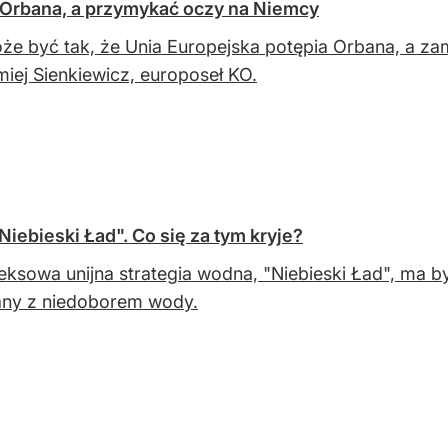
 Orbana, a przymykać oczy na Niemcy
że być tak, że Unia Europejska potępia Orbana, a za
miej Sienkiewicz, europoseł KO.
iebieski Ład". Co się za tym kryje?
ksowa unijna strategia wodna, "Niebieski Ład", ma b
any z niedoborem wody.