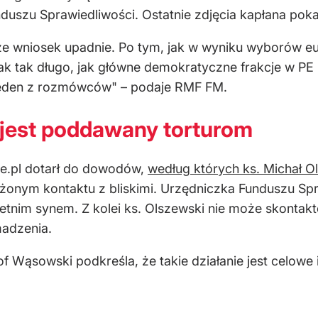
szu Sprawiedliwości. Ostatnie zdjęcia kapłana pokaz
że wniosek upadnie. Po tym, jak w wyniku wyborów eu
nak tak długo, jak główne demokratyczne frakcje w P
jeden z rozmówców" – podaje RMF FM.
 jest poddawany torturom
ce.pl dotarł do dowodów,
według których ks. Michał O
onym kontaktu z bliskimi. Urzędniczka Funduszu Spra
-letnim synem. Z kolei ks. Olszewski nie może skonta
madzenia.
 Wąsowski podkreśla, że takie działanie jest celowe 