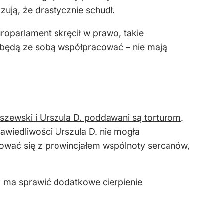
ują, że drastycznie schudł.
roparlament skręcił w prawo, takie
E będą ze sobą współpracować – nie mają
lszewski i Urszula D. poddawani są torturom
.
wiedliwości Urszula D. nie mogła
ktować się z prowincjałem wspólnoty sercanów,
i ma sprawić dodatkowe cierpienie