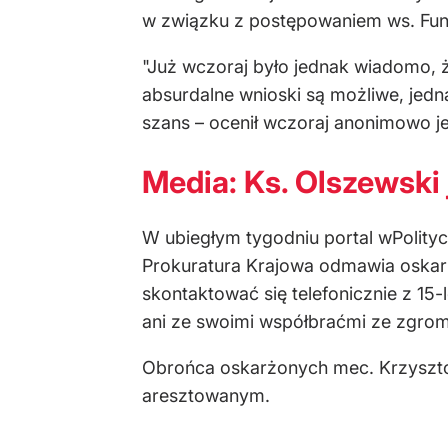
w związku z postępowaniem ws. Fundu
"Już wczoraj było jednak wiadomo, 
absurdalne wnioski są możliwe, jed
szans – ocenił wczoraj anonimowo 
Media: Ks. Olszewski
W ubiegłym tygodniu portal wPolity
Prokuratura Krajowa odmawia oskarż
skontaktować się telefonicznie z 15
ani ze swoimi współbraćmi ze zgro
Obrońca oskarżonych mec. Krzysztof
aresztowanym.