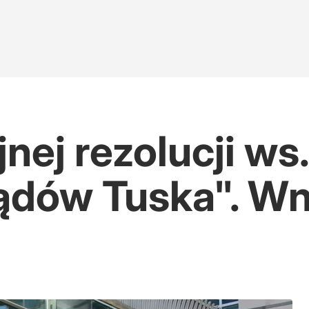
jnej rezolucji ws.
ządów Tuska". W