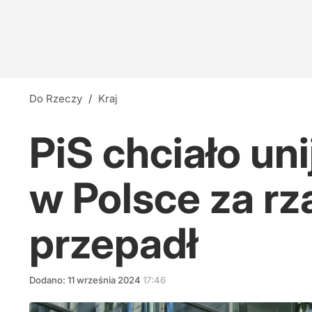
Do Rzeczy
/
Kraj
PiS chciało uni
w Polsce za r
przepadł
Dodano:
11
września
2024
17:46