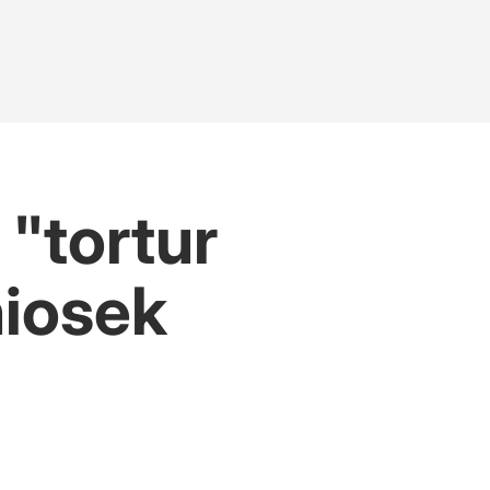
 "tortur
niosek