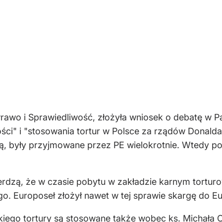
Prawo i Sprawiedliwość, złożyła wniosek o debatę w P
i" i "stosowania tortur w Polsce za rządów Donalda 
lską, były przyjmowane przez PE wielokrotnie. Wtedy
ierdzą, że w czasie pobytu w zakładzie karnym tortu
. Europoseł złożył nawet w tej sprawie skargę do E
iego tortury są stosowane także wobec ks. Michała 