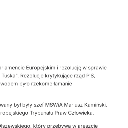
arlamencie Europejskim i rezolucję w sprawie
Tuska". Rezolucje krytykujące rząd PiS,
 powodem było rzekome łamanie
rowany był były szef MSWiA Mariusz Kamiński.
uropejskiego Trybunału Praw Człowieka.
Olszewskiego, który przebywa w areszcie