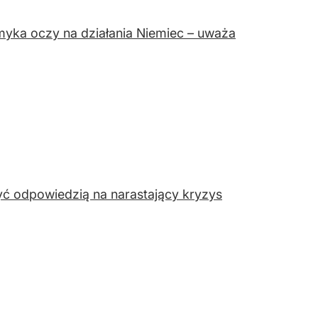
myka oczy na działania Niemiec – uważa
yć odpowiedzią na narastający kryzys