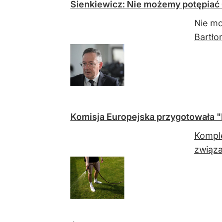
Sienkiewicz: Nie możemy potępiać
Nie mo
Bartło
Komisja Europejska przygotowała "N
Komple
związ