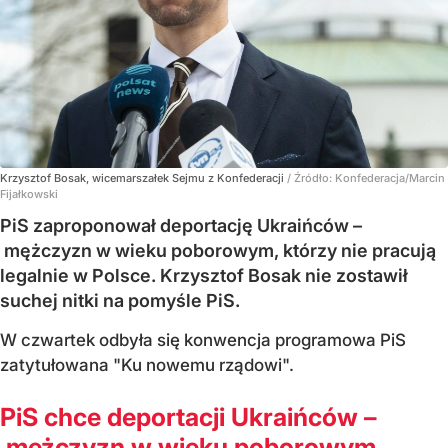
Krzysztof Bosak, wicemarszałek Sejmu z Konfederacji
/ Źródło:
Konfederacja/Marcin
Fijałkowski
PiS zaproponował deportację Ukraińców –
mężczyzn w wieku poborowym, którzy nie pracują
legalnie w Polsce. Krzysztof Bosak nie zostawił
suchej nitki na pomyśle PiS.
W czwartek odbyła się konwencja programowa PiS
zatytułowana "Ku nowemu rządowi".
PiS chce deportacji Ukraińców –
mężczyzn w wieku poborowym,