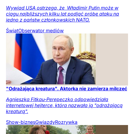
Wywiad USA ostrzega, że ​ Władimir Putin może w
ciągu najbliższych kilku lat podjąć próbę ataku na
jedno z państw członkowskich NATO.
Świat
Obserwator mediów
"Odrażająca kreatura". Aktorka nie zamierza milczeć
Agnieszka Fitkau-Perepeczko odpowiedziała
internetowej hejterce, która nazwała ją "odrażającą
kreaturą".
Show-biznes
Gwiazdy
Rozrywka