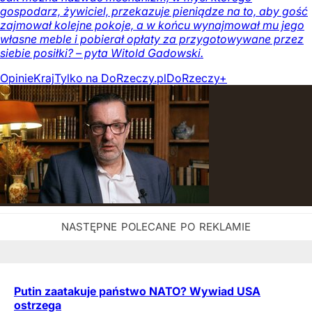
gospodarz, żywiciel, przekazuje pieniądze na to, aby gość
zajmował kolejne pokoje, a w końcu wynajmował mu jego
własne meble i pobierał opłaty za przygotowywane przez
siebie posiłki? – pyta Witold Gadowski.
Opinie
Kraj
Tylko na DoRzeczy.pl
DoRzeczy+
Putin zaatakuje państwo NATO? Wywiad USA
ostrzega