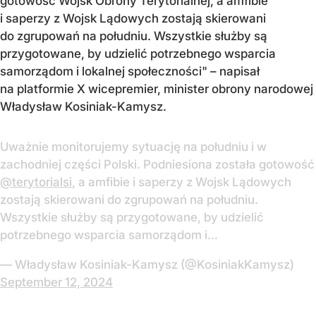
gotowość Wojsk Obrony Terytorialnej, a amfibie
i saperzy z Wojsk Lądowych zostają skierowani
do zgrupowań na południu. Wszystkie służby są
przygotowane, by udzielić potrzebnego wsparcia
samorządom i lokalnej społeczności" – napisał
na platformie X wicepremier, minister obrony narodowej
Władysław Kosiniak-Kamysz.
Uważnie monitorujemy sytuację na południu i w
zachodniej części Polski. Podniesiona została gotowość
@terytorialsi
, a amfibie i saperzy z Wojsk Lądowych
zostają skierowani do zgrupowań na południu.
Wszystkie służby są przygotowane, by udzielić
potrzebnego wsparcia samorządom i…
— Władysław Kosiniak-Kamysz (@KosiniakKamysz)
September 12, 2024