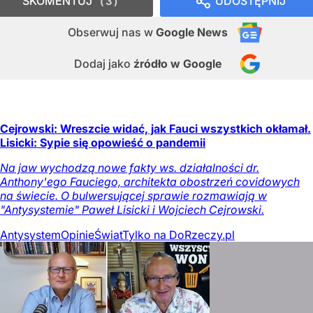
SKOMENTUJ
UDOSTĘPNIJ
3
Obserwuj nas
w
Google News
Dodaj jako
źródło w Google
Cejrowski: Wreszcie widać, jak Fauci wszystkich okłamał.
Lisicki: Sypie się opowieść o pandemii
Na jaw wychodzą nowe fakty ws. działalności dr.
Anthony'ego Fauciego, architekta obostrzeń covidowych
na świecie. O bulwersującej sprawie rozmawiają w
"Antysystemie" Paweł Lisicki i Wojciech Cejrowski.
Antysystem
Opinie
Świat
Tylko na DoRzeczy.pl