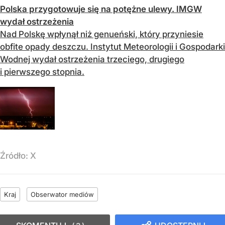
Polska przygotowuje się na potężne ulewy. IMGW
wydał ostrzeżenia
Nad Polskę wpłynął niż genueński, który przyniesie
obfite opady deszczu. Instytut Meteorologii i Gospodarki
Wodnej wydał ostrzeżenia trzeciego, drugiego
i pierwszego stopnia.
Źródło:
X
Kraj
Obserwator mediów