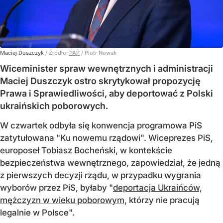
Maciej Duszczyk
/ Źródło:
PAP
/
Piotr Nowak
Wiceminister spraw wewnętrznych i administracji
Maciej Duszczyk ostro skrytykował propozycję
Prawa i Sprawiedliwości, aby deportować z Polski
ukraińskich poborowych.
W czwartek odbyła się konwencja programowa PiS
zatytułowana "Ku nowemu rządowi". Wiceprezes PiS,
europoseł Tobiasz Bocheński, w kontekście
bezpieczeństwa wewnętrznego, zapowiedział, że jedną
z pierwszych decyzji rządu, w przypadku wygrania
wyborów przez PiS, byłaby "
deportacja Ukraińców,
mężczyzn w wieku poborowym,
którzy nie pracują
legalnie w Polsce".