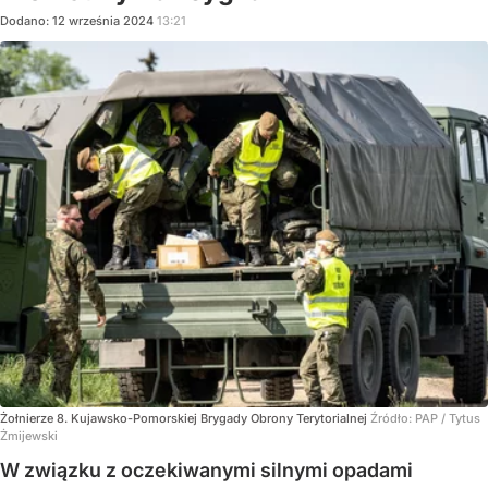
Dodano:
12
września
2024
13:21
Żołnierze 8. Kujawsko-Pomorskiej Brygady Obrony Terytorialnej
Źródło:
PAP
/
Tytus
Żmijewski
W związku z oczekiwanymi silnymi opadami