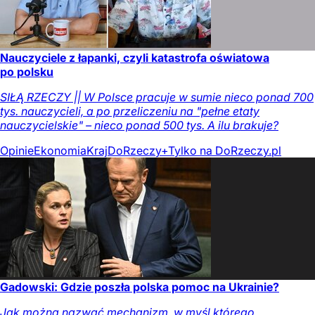
Nauczyciele z łapanki, czyli katastrofa oświatowa
po polsku
SIŁĄ RZECZY || W Polsce pracuje w sumie nieco ponad 700
tys. nauczycieli, a po przeliczeniu na "pełne etaty
nauczycielskie" – nieco ponad 500 tys. A ilu brakuje?
Opinie
Ekonomia
Kraj
DoRzeczy+
Tylko na DoRzeczy.pl
Gadowski: Gdzie poszła polska pomoc na Ukrainie?
Jak można nazwać mechanizm, w myśl którego