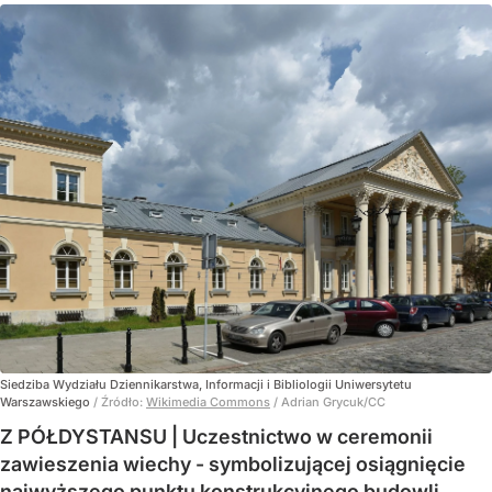
Siedziba Wydziału Dziennikarstwa, Informacji i Bibliologii Uniwersytetu
Warszawskiego
/ Źródło:
Wikimedia Commons
/
Adrian Grycuk/CC
Z PÓŁDYSTANSU | Uczestnictwo w ceremonii
zawieszenia wiechy - symbolizującej osiągnięcie
najwyższego punktu konstrukcyjnego budowli