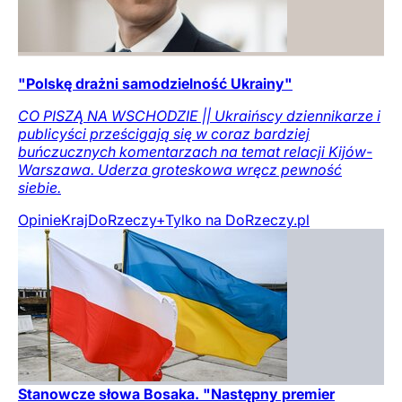
"Polskę drażni samodzielność Ukrainy"
CO PISZĄ NA WSCHODZIE || Ukraińscy dziennikarze i
publicyści prześcigają się w coraz bardziej
buńczucznych komentarzach na temat relacji Kijów-
Warszawa. Uderza groteskowa wręcz pewność
siebie.
Opinie
Kraj
DoRzeczy+
Tylko na DoRzeczy.pl
Stanowcze słowa Bosaka. "Następny premier