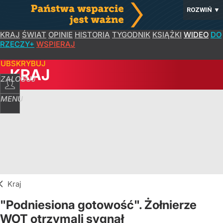
ROZWIŃ
▼
KRAJ
ŚWIAT
OPINIE
HISTORIA
TYGODNIK
KSIĄŻKI
WIDEO
DO
RZECZY+
WSPIERAJ
SUBSKRYBUJ
KRAJ
ZALOGUJ
MENU
Kraj
"Podniesiona gotowość". Żołnierze
WOT otrzymali sygnał