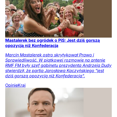
Mastalerek bez ogródek o PiS: Jest dziś gorszą
opozycją niż Konfederacja
Marcin Mastalerek ostro skrytykował Prawo i
Sprawiedliwość. W piątkowej rozmowie na antenie
RMF FM były szef gabinetu prezydenta Andrzeja Dudy
stwierdził, że partia Jarosława Kaczyńskiego "jest
dziś gorszą opozycją niż Konfederacja".
Opinie
Kraj