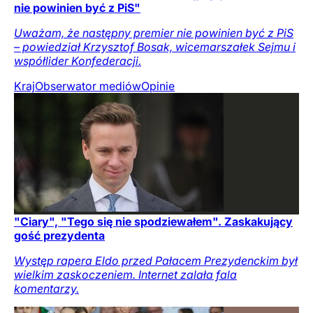
nie powinien być z PiS"
Uważam, że następny premier nie powinien być z PiS
– powiedział Krzysztof Bosak, wicemarszałek Sejmu i
współlider Konfederacji.
Kraj
Obserwator mediów
Opinie
"Ciary", "Tego się nie spodziewałem". Zaskakujący
gość prezydenta
Występ rapera Eldo przed Pałacem Prezydenckim był
wielkim zaskoczeniem. Internet zalała fala
komentarzy.