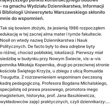
- na gmachu Wydziału Dziennikarstwa, Informacji
i Bibliologii Uniwersytetu Warszawskiego skłoniło
mnie do wspomnień.
Tak się bowiem złożyło, że jesienią 1986 rozpocząłem
edukację w tej zacnej alma mater i tymże fakultecie.
Nosił on wtedy nazwę Dziennikarstwa i Nauk
Politycznych. De facto były to dwa odrębne byty
o różnej, chociaż pobliskiej, lokalizacji. Pierwszy miał
siedzibę w budynku przy Nowym Świecie, vis-a-vis
pomnika Mikołaja Kopernika, drugi po przeciwnej stronie
kościoła Świętego Krzyża, u zbiegu z ulicą Romualda
Traugutta. Z rozrzewnieniem wspominam ówczesną
kadrę pedagogiczną. Profesora Bogdana Michalskiego,
specjalistę od prawa prasowego, promotora mego
magisterium, historyka, prof. Jana Baszkiewicza,
wykładowców zajęć praktycznych, czyli dziennikarzy:...