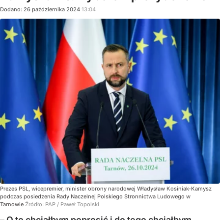
Dodano:
26
października
2024
13:04
Prezes PSL, wicepremier, minister obrony narodowej Władysław Kosiniak-Kamysz
podczas posiedzenia Rady Naczelnej Polskiego Stronnictwa Ludowego w
Tarnowie
Źródło:
PAP
/
Paweł Topolski
– O to chciałbym poprosić i do tego chciałbym