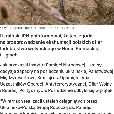
Wołyń. Zdjęcie ilustracyjne
/ Źródło:
PAP
/
Vitaliy Hrabar
Ukraiński IPN poinformował, że jest zgoda
na przeprowadzenie ekshumacji polskich ofiar
ludobójstwa wołyńskiego w Hucie Pieniackiej
i Ugłach.
Jak przekazał Instytut Pamięci Narodowej Ukrainy,
decyzje zapadły na posiedzeniu ukraińskiej Państwowej
Międzyresortowej Komisji ds. Upamiętnienia
Uczestników Operacji Antyterrorystycznej, Ofiar Wojny
i Represji Politycznych. Posiedzenie odbyło się w piątek.
"W ramach realizacji ustaleń osiągniętych przez
Ukraińsko-Polską Grupę Roboczą ds. Pamięci
Narodowej komisja wyraziła zgodę na przeprowadzenie