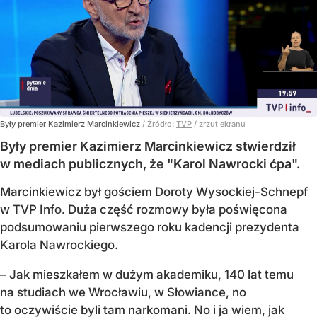
Były premier Kazimierz Marcinkiewicz
/ Źródło:
TVP
/
zrzut ekranu
Były premier Kazimierz Marcinkiewicz stwierdził
w mediach publicznych, że "Karol Nawrocki ćpa".
Marcinkiewicz był gościem Doroty Wysockiej-Schnepf
w TVP Info. Duża część rozmowy była poświęcona
podsumowaniu pierwszego roku kadencji prezydenta
Karola Nawrockiego.
– Jak mieszkałem w dużym akademiku, 140 lat temu
na studiach we Wrocławiu, w Słowiance, no
to oczywiście byli tam narkomani. No i ja wiem, jak