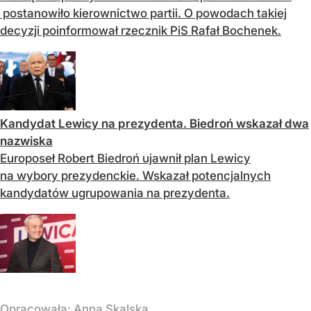
postanowiło kierownictwo partii. O powodach takiej
decyzji poinformował rzecznik PiS Rafał Bochenek.
Kandydat Lewicy na prezydenta. Biedroń wskazał dwa
nazwiska
Europoseł Robert Biedroń ujawnił plan Lewicy
na wybory prezydenckie. Wskazał potencjalnych
kandydatów ugrupowania na prezydenta.
Opracowała:
Anna Skalska