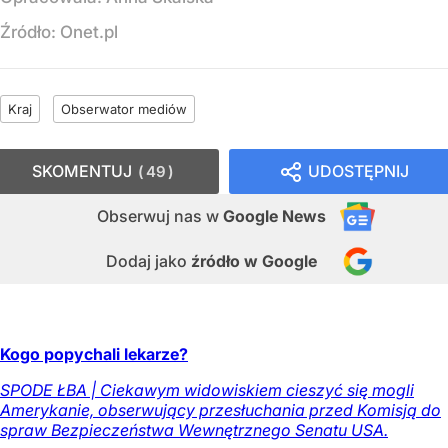
Źródło:
Onet.pl
Kraj
Obserwator mediów
SKOMENTUJ
UDOSTĘPNIJ
49
Obserwuj nas
w
Google News
Dodaj jako
źródło w Google
Kogo popychali lekarze?
SPODE ŁBA | Ciekawym widowiskiem cieszyć się mogli
Amerykanie, obserwujący przesłuchania przed Komisją do
spraw Bezpieczeństwa Wewnętrznego Senatu USA.