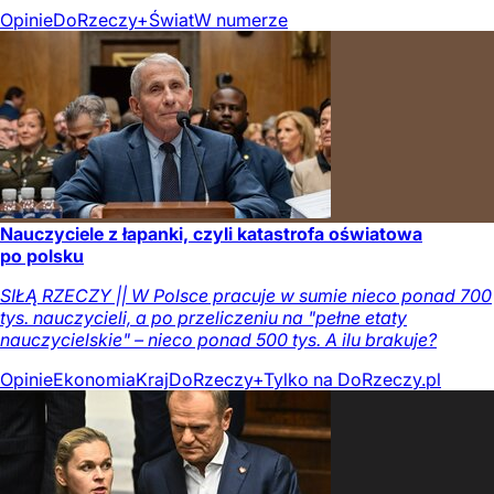
Opinie
DoRzeczy+
Świat
W numerze
Nauczyciele z łapanki, czyli katastrofa oświatowa
po polsku
SIŁĄ RZECZY || W Polsce pracuje w sumie nieco ponad 700
tys. nauczycieli, a po przeliczeniu na "pełne etaty
nauczycielskie" – nieco ponad 500 tys. A ilu brakuje?
Opinie
Ekonomia
Kraj
DoRzeczy+
Tylko na DoRzeczy.pl