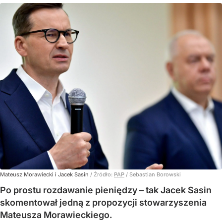
Mateusz Morawiecki i Jacek Sasin
/ Źródło:
PAP
/
Sebastian Borowski
Po prostu rozdawanie pieniędzy – tak Jacek Sasin
skomentował jedną z propozycji stowarzyszenia
Mateusza Morawieckiego.