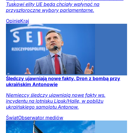
Tuskowi elity UE będą chciały wpłynąć na
przyszłoroczne wybory parlamentarne.
Opinie
Kraj
Śledczy ujawniają nowe fakty. Dron z bombą przy
ukraińskim Antonowie
Niemieccy śledczy ujawniają nowe fakty ws.
incydentu na lotnisku Lipsk/Halle, w pobliżu
ukraińskiego samolotu Antonow.
Świat
Obserwator mediów