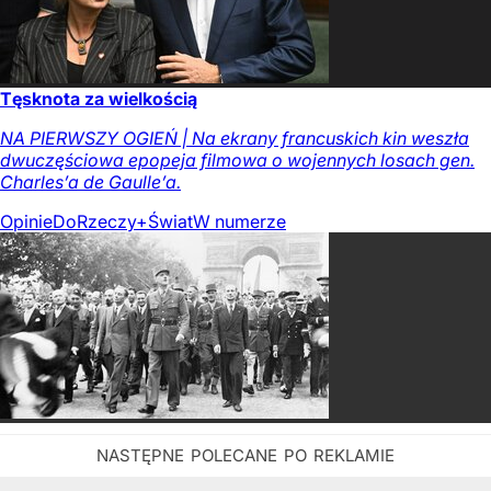
Tęsknota za wielkością
NA PIERWSZY OGIEŃ | Na ekrany francuskich kin weszła
dwuczęściowa epopeja filmowa o wojennych losach gen.
Charles’a de Gaulle’a.
Opinie
DoRzeczy+
Świat
W numerze