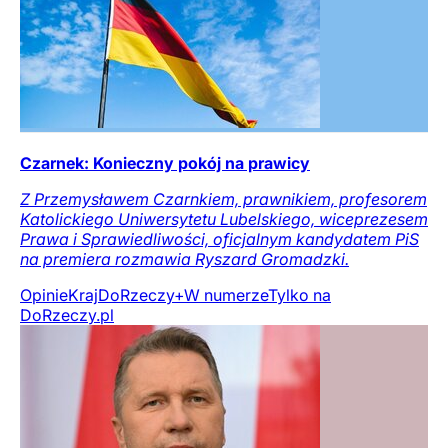
Czarnek: Konieczny pokój na prawicy
Z Przemysławem Czarnkiem, prawnikiem, profesorem
Katolickiego Uniwersytetu Lubelskiego, wiceprezesem
Prawa i Sprawiedliwości, oficjalnym kandydatem PiS
na premiera rozmawia Ryszard Gromadzki.
Opinie
Kraj
DoRzeczy+
W numerze
Tylko na
DoRzeczy.pl