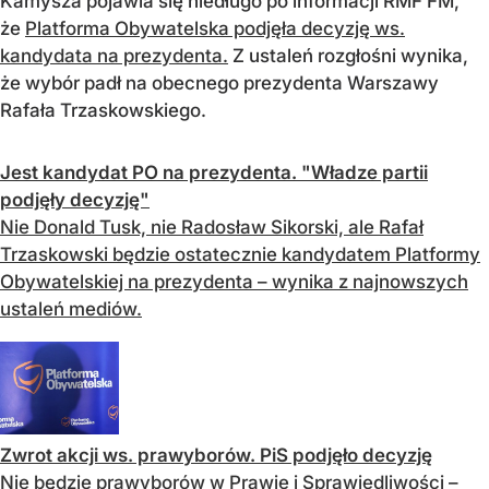
Kamysza pojawia się niedługo po informacji RMF FM,
że
Platforma Obywatelska podjęła decyzję ws.
kandydata na prezydenta.
Z ustaleń rozgłośni wynika,
że wybór padł na obecnego prezydenta Warszawy
Rafała Trzaskowskiego.
Jest kandydat PO na prezydenta. "Władze partii
podjęły decyzję"
Nie Donald Tusk, nie Radosław Sikorski, ale Rafał
Trzaskowski będzie ostatecznie kandydatem Platformy
Obywatelskiej na prezydenta – wynika z najnowszych
ustaleń mediów.
Zwrot akcji ws. prawyborów. PiS podjęło decyzję
Nie będzie prawyborów w Prawie i Sprawiedliwości –