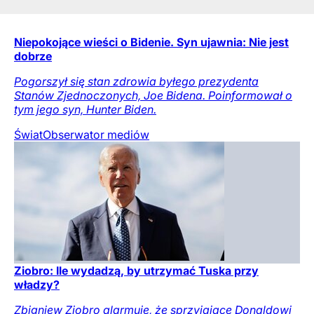
Niepokojące wieści o Bidenie. Syn ujawnia: Nie jest
dobrze
Pogorszył się stan zdrowia byłego prezydenta
Stanów Zjednoczonych, Joe Bidena. Poinformował o
tym jego syn, Hunter Biden.
Świat
Obserwator mediów
Ziobro: Ile wydadzą, by utrzymać Tuska przy
władzy?
Zbigniew Ziobro alarmuje, że sprzyjające Donaldowi