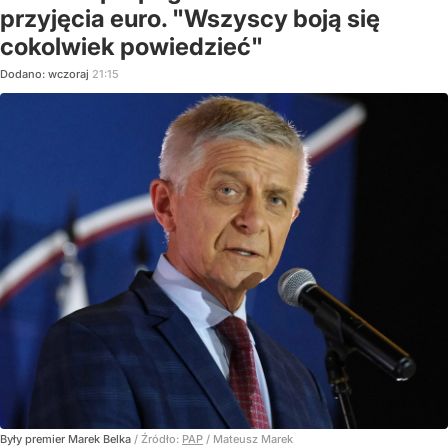
przyjęcia euro. "Wszyscy boją się
cokolwiek powiedzieć"
Dodano:
wczoraj
21:15
Były premier Marek Belka
/ Źródło:
PAP
/
Mateusz Marek