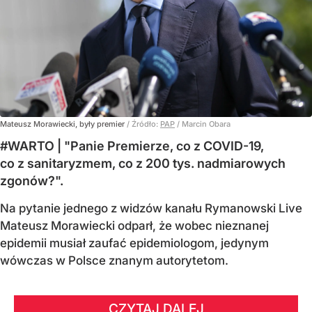
Mateusz Morawiecki, były premier
/ Źródło:
PAP
/
Marcin Obara
#WARTO | "Panie Premierze, co z COVID-19,
co z sanitaryzmem, co z 200 tys. nadmiarowych
zgonów?".
Na pytanie jednego z widzów kanału Rymanowski Live
Mateusz Morawiecki odparł, że wobec nieznanej
epidemii musiał zaufać epidemiologom, jedynym
wówczas w Polsce znanym autorytetom.
CZYTAJ DALEJ