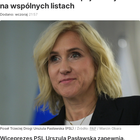
na wspólnych listach
Dodano:
wczoraj
21:57
Poseł Trzeciej Drogi Urszula Pasławska (PSL)
/ Źródło:
PAP
/
Marcin Obara
Wiceprezes PSL Urszula Pasławska zapewnia,