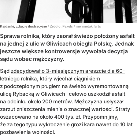
Kajdanki, zdjęcie ilustracyjne
/ Źródło:
Pexels
/
mehmetakifarts
Sprawa rolnika, który zaorał świeżo położony asfalt
na jednej z ulic w Gliwicach obiegła Polskę. Jednak
jeszcze większe kontrowersje wywołała decyzja
sądu wobec mężczyzny.
Sąd
zdecydował o 3-miesięcznym areszcie dla 60-
letniego rolnika
, który wjechał ciągnikiem
z podczepionym pługiem na świeżo wyremontowaną
ulicę Rybacką w Gliwicach i celowo uszkodził asfalt
na odcinku około 200 metrów. Mężczyzna usłyszał
zarzut zniszczenia mienia o znacznej wartości. Straty
oszacowano na około 400 tys. zł. Przypomnijmy,
że za tego typu wykroczenie grozi kara nawet do 10 lat
pozbawienia wolności.