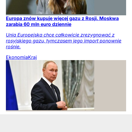
Europa znów kupuje więcej gazu z Rosji. Moskwa
zarabia 60 mln euro dziennie
Unia Europejska chce całkowicie zrezygnować z
rosyjskiego gazu, tymczasem jego import ponownie
rośnie.
Ekonomia
Kraj