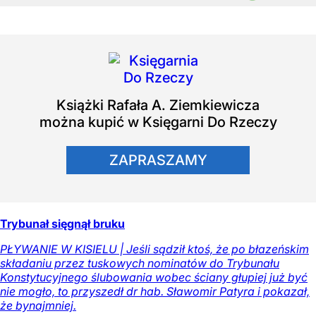
Książki
Rafała A. Ziemkiewicza
można kupić w Księgarni Do Rzeczy
ZAPRASZAMY
Trybunał sięgnął bruku
PŁYWANIE W KISIELU | Jeśli sądził ktoś, że po błazeńskim
składaniu przez tuskowych nominatów do Trybunału
Konstytucyjnego ślubowania wobec ściany głupiej już być
nie mogło, to przyszedł dr hab. Sławomir Patyra i pokazał,
że bynajmniej.