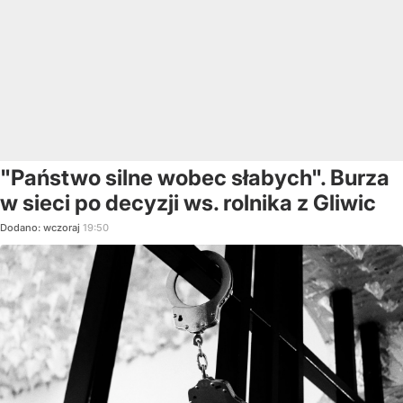
"Państwo silne wobec słabych". Burza
w sieci po decyzji ws. rolnika z Gliwic
Dodano:
wczoraj
19:50