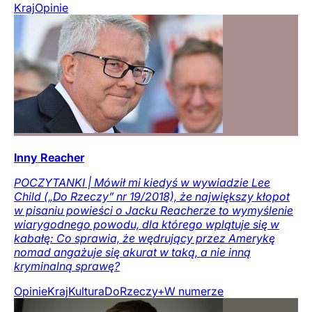
Kraj
Opinie
Inny Reacher
POCZYTANKI | Mówił mi kiedyś w wywiadzie Lee
Child („Do Rzeczy” nr 19/2018), że największy kłopot
w pisaniu powieści o Jacku Reacherze to wymyślenie
wiarygodnego powodu, dla którego wplątuje się w
kabałę: Co sprawia, że wędrujący przez Amerykę
nomad angażuje się akurat w taką, a nie inną
kryminalną sprawę?
Opinie
Kraj
Kultura
DoRzeczy+
W numerze