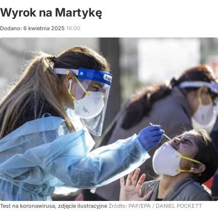
Wyrok na Martykę
Dodano:
6
kwietnia
2025
16:00
Test na koronawirusa, zdjęcie ilustracyjne
Źródło:
PAP/EPA
/
DANIEL POCKETT