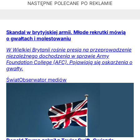
Skandal w brytyjskiej armii. Młode rekrutki mówią
o gwałtach i molestowaniu
W Wielkiej Brytanii rośnie presja na przeprowadzenie
niezależnego dochodzenia w sprawie Army
Foundation College (AFC). Pojawiają się oskarżenia o
gwałty.
Świat
Obserwator mediów