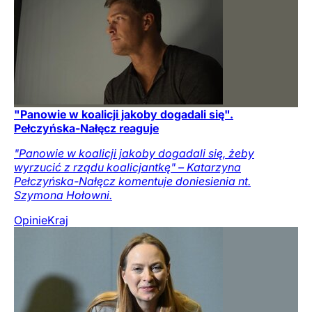
"Panowie w koalicji jakoby dogadali się".
Pełczyńska-Nałęcz reaguje
"Panowie w koalicji jakoby dogadali się, żeby
wyrzucić z rządu koalicjantkę" – Katarzyna
Pełczyńska-Nałęcz komentuje doniesienia nt.
Szymona Hołowni.
Opinie
Kraj