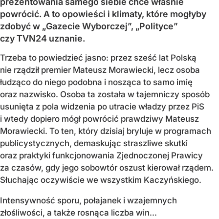
prezentowania samego siebie chce właśnie
powrócić. A to opowieści i klimaty, które mogłyby
zdobyć w „Gazecie Wyborczej”, „Polityce”
czy TVN24 uznanie.
Trzeba to powiedzieć jasno: przez sześć lat Polską
nie rządził premier Mateusz Morawiecki, lecz osoba
łudząco do niego podobna i nosząca to samo imię
oraz nazwisko. Osoba ta została w tajemniczy sposób
usunięta z pola widzenia po utracie władzy przez PiS
i wtedy dopiero mógł powrócić prawdziwy Mateusz
Morawiecki. To ten, który dzisiaj bryluje w programach
publicystycznych, demaskując straszliwe skutki
oraz praktyki funkcjonowania Zjednoczonej Prawicy
za czasów, gdy jego sobowtór oszust kierował rządem.
Słuchając oczywiście we wszystkim Kaczyńskiego.
Intensywność sporu, połajanek i wzajemnych
złośliwości, a także rosnąca liczba win...