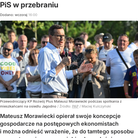
PiS w przebraniu
Dodano:
wczoraj
16:00
Przewodniczący KP Rozwój Plus Mateusz Morawiecki podczas spotkania z
mieszkańcami na osiedlu Jagodno
/ Źródło:
PAP
/
Maciej Kulczyński
Mateusz Morawiecki opierał swoje koncepcje
gospodarcze na postępowych ekonomistach
i można odnieść wrażenie, że do tamtego sposobu