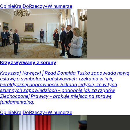
Opinie
Kraj
DoRzeczy+
W numerze
Krzyż wyrwany z korony
Krzysztof Kawęcki | Rząd Donalda Tuska zapowiada nową
ustawę o symbolach państwowych, rzekomo w imię
heraldycznej poprawności. Szkoda jedynie, że w tych
szumnych zapowiedziach – podobnie jak za rządów
Zjednoczonej Prawicy – brakuje miejsca na sprawę
fundamentalną.
Opinie
Kraj
DoRzeczy+
W numerze