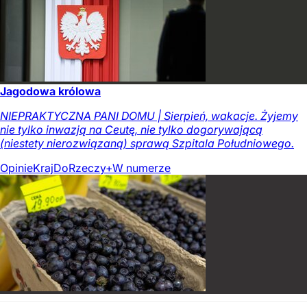
Jagodowa królowa
NIEPRAKTYCZNA PANI DOMU | Sierpień, wakacje. Żyjemy
nie tylko inwazją na Ceutę, nie tylko dogorywającą
(niestety nierozwiązaną) sprawą Szpitala Południowego.
Opinie
Kraj
DoRzeczy+
W numerze