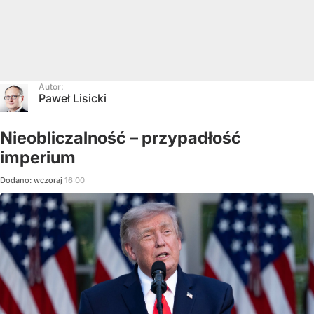
Autor:
Paweł Lisicki
Nieobliczalność – przypadłość
imperium
Dodano:
wczoraj
16:00