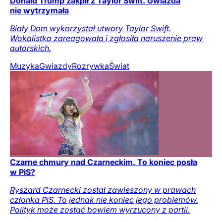
Donald Trump zakpił z Taylor Swift. Gwiazda
nie wytrzymała
Biały Dom wykorzystał utwory Taylor Swift.
Wokalistka zareagowała i zgłosiła naruszenie praw
autorskich.
Muzyka
Gwiazdy
Rozrywka
Świat
Czarne chmury nad Czarneckim. To koniec posła
w PiS?
Ryszard Czarnecki został zawieszony w prawach
członka PiS. To jednak nie koniec jego problemów.
Polityk może zostać bowiem wyrzucony z partii.