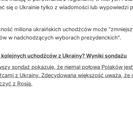
ć się o Ukrainie tylko z wiadomości lub wypowiedzi 
ność miliona ukraińskich uchodźców może "zmniejszyć
ków w nadchodzących wyborach prezydenckich".
e kolejnych uchodźców z Ukrainy? Wyniki sondażu
szy sondaż pokazuje, że niemal połowa Polaków jest
cami z Ukrainy. Zdecydowana większość uważa, że m
czyć z Rosją.