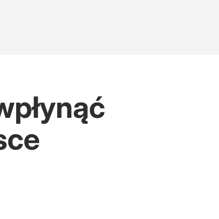
 wpłynąć
sce