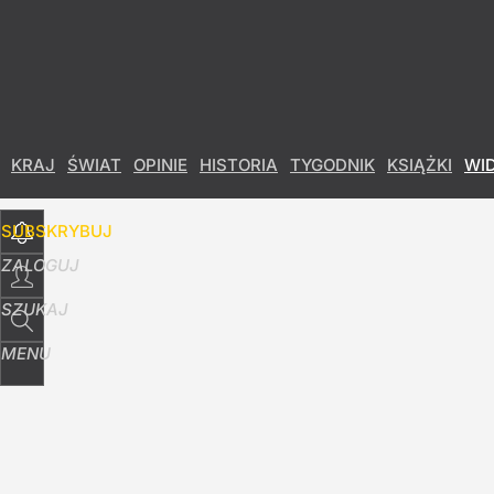
Udostępnij
30
Skomentuj
KRAJ
ŚWIAT
OPINIE
HISTORIA
TYGODNIK
KSIĄŻKI
WI
SUBSKRYBUJ
ZALOGUJ
SZUKAJ
MENU