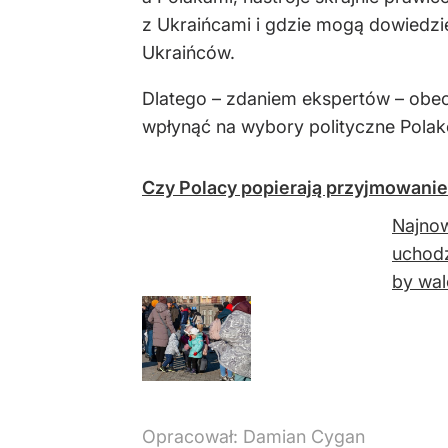
z Ukraińcami i gdzie mogą dowiedzie
Ukraińców.
Dlatego – zdaniem ekspertów – obec
wpłynąć na wybory polityczne Pola
Czy Polacy popierają przyjmowani
Najnow
uchodź
by wal
Opracował:
Damian Cygan