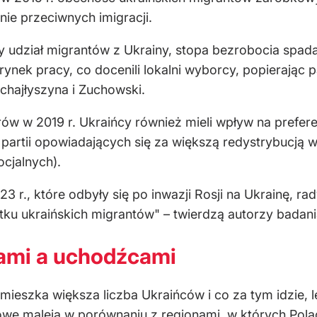
nie przeciwnych imigracji.
y udział migrantów z Ukrainy, stopa bezrobocia spada
ynek pracy, co docenili lokalni wyborcy, popierając 
chajłyszyna i Zuchowski.
ów w 2019 r. Ukraińcy również mieli wpływ na prefer
partii opowiadających się za większą redystrybucją
cjalnych).
r., które odbyły się po inwazji Rosji na Ukrainę, rad
ku ukraińskich migrantów" – twierdzą autorzy badani
kami a uchodźcami
mieszka większa liczba Ukraińców i co za tym idzie, 
cowe maleją w porównaniu z regionami, w których Pola