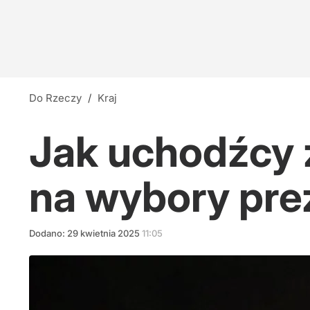
Do Rzeczy
/
Kraj
Jak uchodźcy 
na wybory pre
Dodano:
29
kwietnia
2025
11:05