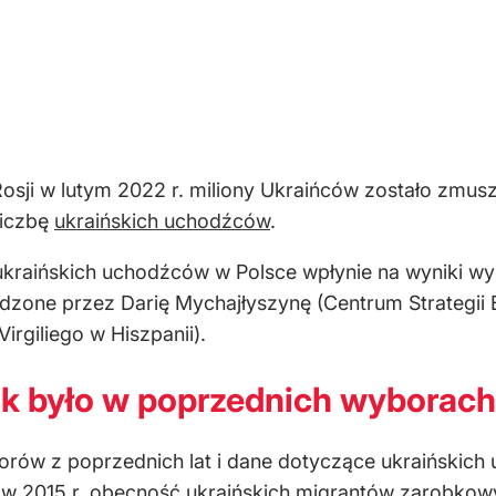
osji w lutym 2022 r. miliony Ukraińców zostało zmusz
liczbę
ukraińskich uchodźców
.
ukraińskich uchodźców w Polsce wpłynie na wyniki wy
dzone przez Darię Mychajłyszynę (Centrum Strategii 
irgiliego w Hiszpanii).
ak było w poprzednich wyborac
orów z poprzednich lat i dane dotyczące ukraińskich
 w 2015 r. obecność ukraińskich migrantów zarobko