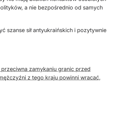
polityków, a nie bezpośrednio od samych
 szanse sił antyukraińskich i pozytywnie
 przeciwna zamykaniu granic przed
ężczyźni z tego kraju powinni wracać,