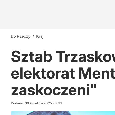
Do Rzeczy
/
Kraj
Sztab Trzasko
elektorat Ment
zaskoczeni"
Dodano:
30
kwietnia
2025
20:03