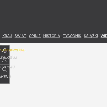
Udostępnij
10
Skomentuj
KRAJ
ŚWIAT
OPINIE
HISTORIA
TYGODNIK
KSIĄŻKI
WI
SUBSKRYBUJ
ZALOGUJ
SZUKAJ
MENU