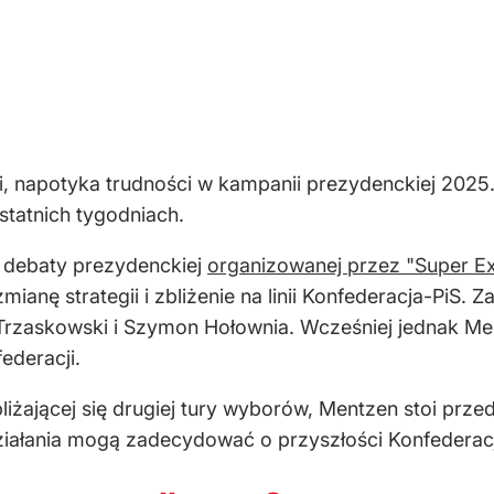
ji, napotyka trudności w kampanii prezydenckiej 2025
statnich tygodniach.
j debaty prezydenckiej
organizowanej przez "Super Ex
nę strategii i zbliżenie na linii Konfederacja-PiS. 
ł Trzaskowski i Szymon Hołownia. Wcześniej jednak Me
ederacji.
liżającej się drugiej tury wyborów, Mentzen stoi prz
iałania mogą zadecydować o przyszłości Konfederacji i 