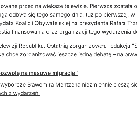
izowane przez największe telewizje. Pierwsza został
ga odbyła się tego samego dnia, tuż po pierwszej, w 
data Koalicji Obywatelskiej na prezydenta Rafała Trz
stia finansowania oraz organizacji tego wydarzenia do
elewizji Republika. Ostatnią zorganizowała redakcja 
ka chce zorganizować
jeszcze jedną debatę
– najpraw
pozwolę na masowe migracje"
wyborcze Sławomira Mentzena niezmiennie cieszą si
ach z wydarzeń.