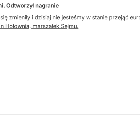
i. Odtworzył nagranie
się zmieniły i dzisiaj nie jesteśmy w stanie przejąć 
 Hołownia, marszałek Sejmu.