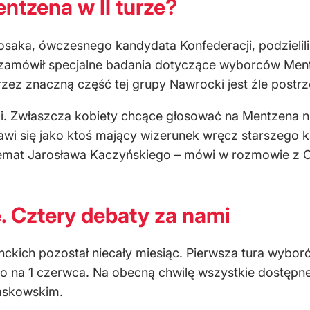
ntzena w II turze?
saka, ówczesnego kandydata Konfederacji, podzielili
amówił specjalne badania dotyczące wyborców Mentz
zez znaczną część tej grupy Nawrocki jest źle postr
i. Zwłaszcza kobiety chcące głosować na Mentzena n
wi się jako ktoś mający wizerunek wręcz starszego k
temat Jarosława Kaczyńskiego – mówi w rozmowie z 
 Cztery debaty za nami
ckich pozostał niecały miesiąc. Pierwsza tura wybor
 na 1 czerwca. Na obecną chwilę wszystkie dostępne 
zaskowskim.