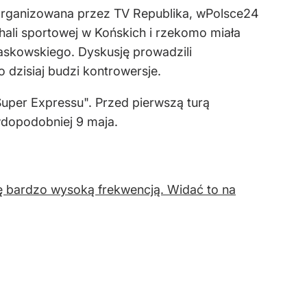
a organizowana przez TV Republika, wPolsce24
hali sportowej w Końskich i rzekomo miała
askowskiego. Dyskusję prowadzili
 dzisiaj budzi kontrowersje.
"Super Expressu". Przed pierwszą turą
dopodobniej 9 maja.
ę bardzo wysoką frekwencją. Widać to na