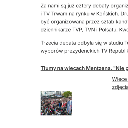
Za nami są już cztery debaty organ
i TV Trwam na rynku w Końskich. Dru
być organizowana przez sztab kandy
dziennikarze TVP, TVN i Polsatu. Kwe
Trzecia debata odbyła się w studiu T
wyborów prezydenckich TV Republi
Tłumy na wiecach Mentzena. "Nie 
Wiece 
zdjęci