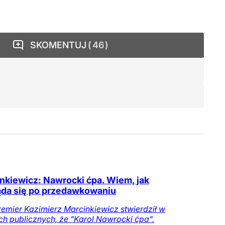
SKOMENTUJ
46
nkiewicz: Nawrocki ćpa. Wiem, jak
da się po przedawkowaniu
remier Kazimierz Marcinkiewicz stwierdził w
h publicznych, że "Karol Nawrocki ćpa".