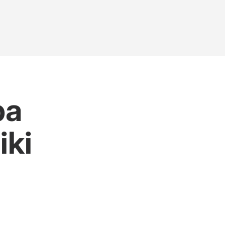
ba
iki