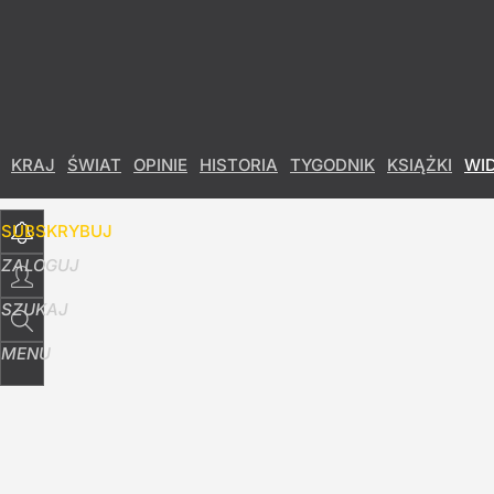
Udostępnij
46
Skomentuj
KRAJ
ŚWIAT
OPINIE
HISTORIA
TYGODNIK
KSIĄŻKI
WI
SUBSKRYBUJ
ZALOGUJ
SZUKAJ
MENU