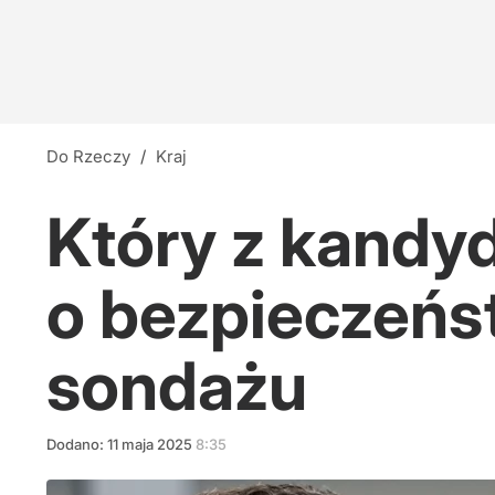
Do Rzeczy
/
Kraj
Który z kandyd
o bezpieczeńs
sondażu
Dodano:
11
maja
2025
8:35