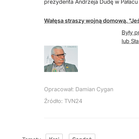
prezydenta Andrzeja Dudę w Pałacu
Wałęsa straszy wojną domową. "Jeś
Były p
lub Sł
Opracował:
Damian Cygan
Źródło:
TVN24