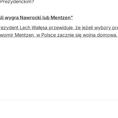
 Prezydenckim?
li wygra Nawrocki lub Mentzen"
rezydent Lech Wałęsa przewiduje, że jeżeli wybory p
awomir Mentzen, w Polsce zacznie się wojna domowa.