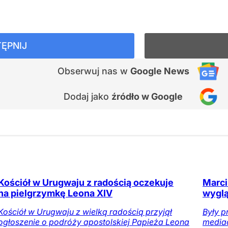
ĘPNIJ
Obserwuj nas
w
Google News
Dodaj jako
źródło w Google
Kościół w Urugwaju z radością oczekuje
Marci
na pielgrzymkę Leona XIV
wyglą
Kościół w Urugwaju z wielką radością przyjął
Były p
ogłoszenie o podróży apostolskiej Papieża Leona
mediac