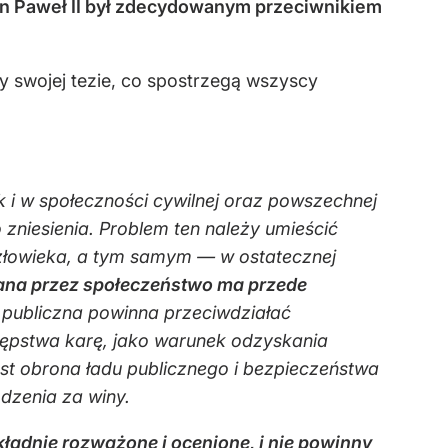
Jan Paweł II był zdecydowanym przeciwnikiem
 swojej tezie, co spostrzegą wszyscy
k i w społeczności cywilnej oraz powszechnej
 zniesienia. Problem ten należy umieścić
człowieka, a tym samym — w ostatecznej
zana przez społeczeństwo ma przede
publiczna powinna przeciwdziałać
ępstwa karę, jako warunek odzyskania
est obrona ładu publicznego i bezpieczeństwa
dzenia za winy.
kładnie rozważone i ocenione, i nie powinny