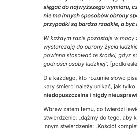
sięgać do najwyższego wymiaru, czy
nie ma innych sposobów obrony społe
przypadki są bardzo rzadkie, a być 
W każdym razie pozostaje w mocy z
wystarczają do obrony życia ludzk
powinna stosować te środki, gdyż 
godności osoby ludzkiej”.
[podkreśle
Dla każdego, kto rozumie słowo pisan
kary śmierci należy unikać, jak tylko
niedopuszczalna i nigdy nieuspraw
Wbrew zatem temu, co twierdzi lewi
stwierdzenie: „dążmy do tego, aby k
innym stwierdzenie: „Kościół kompletn