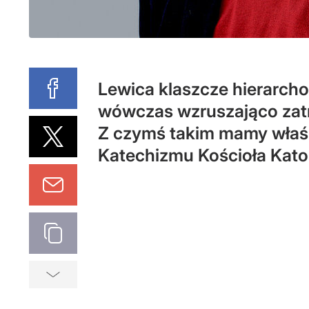
Lewica klaszcze hierarchom
wówczas wzruszająco zatr
Z czymś takim mamy właśn
Katechizmu Kościoła Katol