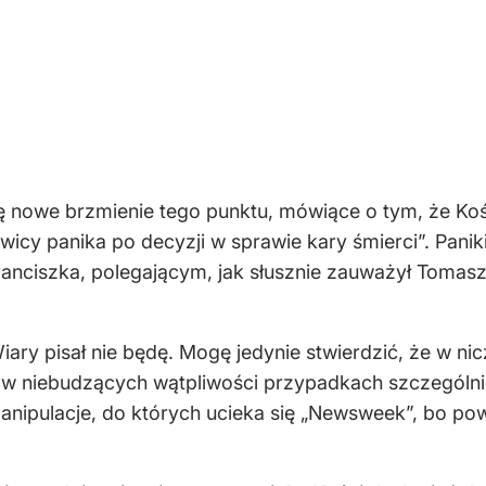
ę nowe brzmienie tego punktu, mówiące o tym, że Kośc
icy panika po decyzji w sprawie kary śmierci”. Paniki
anciszka, polegającym, jak słusznie zauważył Tomasz
iary pisał nie będę. Mogę jedynie stwierdzić, że w n
 w niebudzących wątpliwości przypadkach szczególni
nipulacje, do których ucieka się „Newsweek”, bo powta