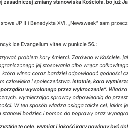
ej zasadniczej zmiany stanowiska Kościoła, bo już 
słowa JP II i Benedykta XVI, „Newsweek” sam przeczy
encyklice Evangelium vitae w punkcie 56.:
trywać problem kary śmierci. Zarówno w Kościele, ja
j ograniczonego jej stosowania albo wręcz całkowitego
j, która winna coraz bardziej odpowiadać godności 
m człowieka i społeczeństwa.
Istotnie, kara wymier
ieporządku wywołanego przez wykroczenie”.
Władza 
cznych, wymierzając sprawcy odpowiednią do przest
ości. W ten sposób władza osiąga także cel, jakim j
a stanowi bodziec i pomoc do poprawy oraz wynagro
ystkie te cele, wymiar i jakość kary powinny być do