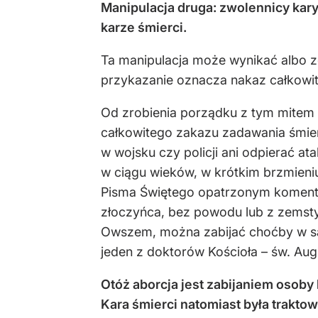
Manipulacja druga: zwolennicy kary
karze śmierci.
Ta manipulacja może wynikać albo ze 
przykazanie oznacza nakaz całkowi
Od zrobienia porządku z tym mitem tr
całkowitego zakazu zadawania śmierc
w wojsku czy policji ani odpierać at
w ciągu wieków, w krótkim brzmieni
Pisma Świętego opatrzonym komentarz
złoczyńca, bez powodu lub z zemsty,
Owszem, można zabijać choćby w sa
jeden z doktorów Kościoła – św. Aug
Otóż aborcja jest zabijaniem osoby
Kara śmierci natomiast była trakt