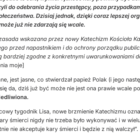
li do odebrania życia przestępcy, poza przypadkam
czeństwa. Dzisiaj jednak, dzięki coraz lepszej organ
może już nie zdarzają się wcale.
asada wskazana przez nowy Katechizm Kościoła Kato
iego przed napastnikiem i do ochrony porządku publ
są bardziej zgodne z konkretnymi uwarunkowaniami d
nia moje]
e, jest jasne, co stwierdzał papież Polak (i jego nas
 się da, dziś już być może nie jest ona prawie wcale p
iedliwiona.
cowy tygodnik Lisa, nowe brzmienie Katechizmu ozna
ary śmierci nigdy nie trzeba było wykonywać i w wielu
ie nie akceptuje kary śmierci i będzie z nią walczył”.