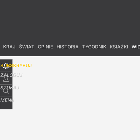
Udostępnij
79
Skomentuj
KRAJ
ŚWIAT
OPINIE
HISTORIA
TYGODNIK
KSIĄŻKI
WI
SUBSKRYBUJ
ZALOGUJ
SZUKAJ
MENU