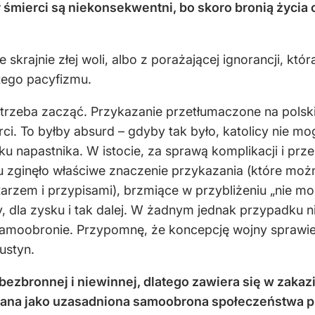
 śmierci są niekonsekwentni, bo skoro bronią życia 
skrajnie złej woli, albo z porażającej ignorancji, któ
tego pacyfizmu.
zeba zacząć. Przykazanie przetłumaczone na polski (i 
i. To byłby absurd – gdyby tak było, katolicy nie m
aku napastnika. W istocie, za sprawą komplikacji i pr
u zginęło właściwe znaczenie przykazania (które mo
em i przypisami), brzmiące w przybliżeniu „nie mord
 dla zysku i tak dalej. W żadnym jednak przypadku ni
moobronie. Przypomnę, że koncepcję wojny sprawied
ustyn.
 bezbronnej i niewinnej, dlatego zawiera się w zak
owana jako uzasadniona samoobrona społeczeństwa p