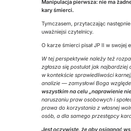
Manipulacja pierwsza: nie ma żadn
kary śmierci.
Tymczasem, przytaczając następnie 
uważniejsi czytelnicy.
O karze śmierci pisał JP II w swojej 
W tej perspektywie należy też rozpa
zgłasza się postulat jak najbardzie
w kontekście sprawiedliwości karne
analizie — zamysłowi Boga względe
wszystkim na celu „naprawienie n
naruszaniu praw osobowych i społe
prawa do korzystania z własnej woln
osób, a dla samego przestępcy kar
Jest oczywiste, że aby osiągnąć wsz