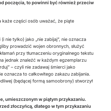
od poczęcia, to powinni być również przeciw
ra każe części osób uważać, że piąte
nie tylko) jako „nie zabijaj”, nie oznacza
ogliby prowadzić wojen obronnych, służyć
zekłamań przy tłumaczeniu oryginalnego tekstu
żna jednak znaleźć w każdym egzemplarzu
uj” – czyli nie zadawaj śmierci jako
e oznacza to całkowitego zakazu zabijania.
liwej (będącej formą samoobrony) stworzył
azie, umieszczonym w piątym przykazaniu.
rzed złoczyńcą, dlatego w tym przykazaniu