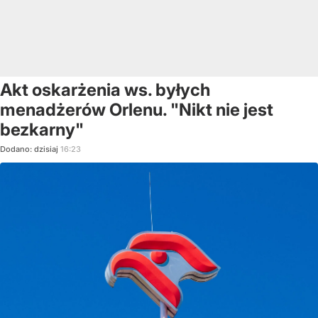
Akt oskarżenia ws. byłych
menadżerów Orlenu. "Nikt nie jest
bezkarny"
Dodano:
dzisiaj
16:23