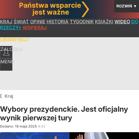
ROZWIŃ
▼
KRAJ
ŚWIAT
OPINIE
HISTORIA
TYGODNIK
KSIĄŻKI
WIDEO
DO
RZECZY+
WSPIERAJ
SUBSKRYBUJ
ZALOGUJ
MENU
Kraj
Wybory prezydenckie. Jest oficjalny
wynik pierwszej tury
Dodano:
19
maja
2025
4:33