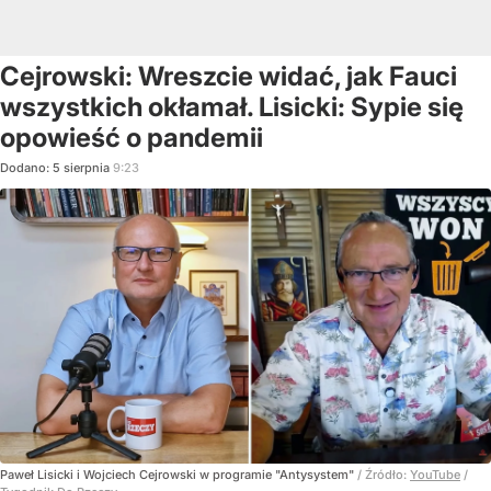
Cejrowski: Wreszcie widać, jak Fauci
wszystkich okłamał. Lisicki: Sypie się
opowieść o pandemii
Dodano:
5
sierpnia
9:23
Paweł Lisicki i Wojciech Cejrowski w programie "Antysystem"
/ Źródło:
YouTube
/