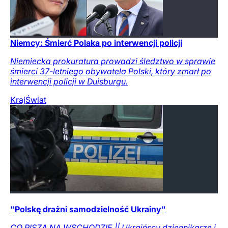
Niemcy: Śmierć Polaka po interwencji policji
Niemiecka prokuratura prowadzi śledztwo w sprawie
śmierci 37-letniego obywatela Polski, który zmarł po
interwencji policji w Duisburgu.
Kraj
Świat
"Polskę drażni samodzielność Ukrainy"
CO PISZĄ NA WSCHODZIE || Ukraińscy dziennikarze i