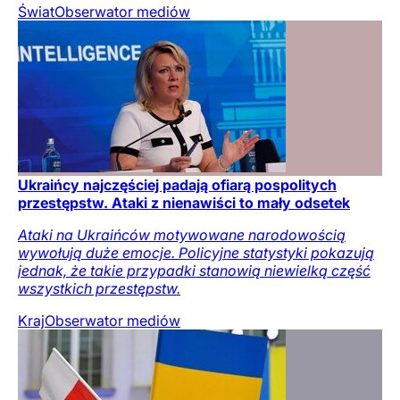
Świat
Obserwator mediów
Ukraińcy najczęściej padają ofiarą pospolitych
przestępstw. Ataki z nienawiści to mały odsetek
Ataki na Ukraińców motywowane narodowością
wywołują duże emocje. Policyjne statystyki pokazują
jednak, że takie przypadki stanowią niewielką część
wszystkich przestępstw.
Kraj
Obserwator mediów