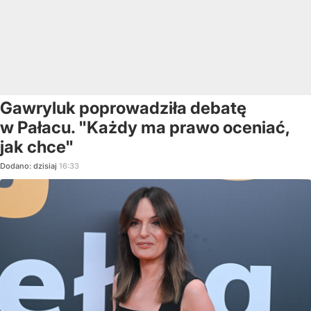
Gawryluk poprowadziła debatę
w Pałacu. "Każdy ma prawo oceniać,
jak chce"
Dodano:
dzisiaj
16:33