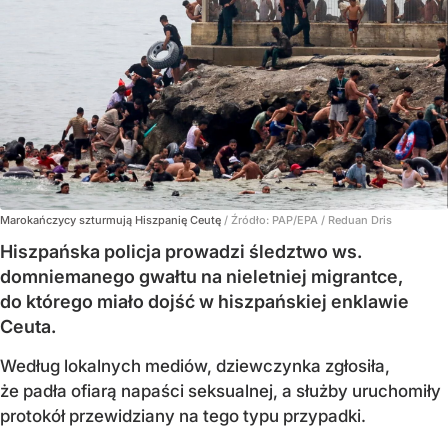
Marokańczycy szturmują Hiszpanię Ceutę
/ Źródło:
PAP/EPA
/
Reduan Dris
Hiszpańska policja prowadzi śledztwo ws.
domniemanego gwałtu na nieletniej migrantce,
do którego miało dojść w hiszpańskiej enklawie
Ceuta.
Według lokalnych mediów, dziewczynka zgłosiła,
że padła ofiarą napaści seksualnej, a służby uruchomiły
protokół przewidziany na tego typu przypadki.