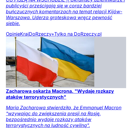
publicyści prześcigają się w coraz bardziej
buńczucznych komentarzach na temat relacji Kijów-
Warszawa. Uderza groteskowa wręcz pewność
siebie.
Opinie
Kraj
DoRzeczy+
Tylko na DoRzeczy.pl
Zacharowa oskarża Macrona. "Wydaje rozkazy
ataków terrorystycznych"
Maria Zacharowa stwierdziła, że Emmanuel Macron
"wzywając do zwiększenia presji na Rosję,
bezpośrednio wydaje rozkazy ataków
terrorystycznych na ludność cywilną".