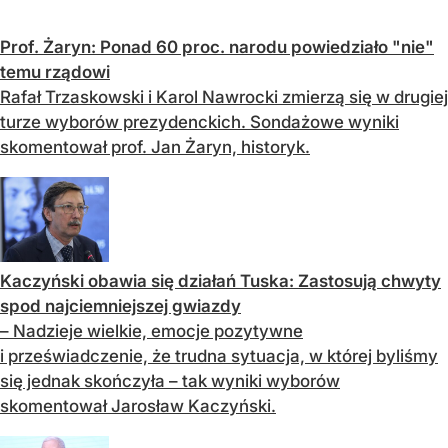
Prof. Żaryn: Ponad 60 proc. narodu powiedziało "nie"
temu rządowi
Rafał Trzaskowski i Karol Nawrocki zmierzą się w drugiej
turze wyborów prezydenckich. Sondażowe wyniki
skomentował prof. Jan Żaryn, historyk.
Kaczyński obawia się działań Tuska: Zastosują chwyty
spod najciemniejszej gwiazdy
– Nadzieje wielkie, emocje pozytywne
i przeświadczenie, że trudna sytuacja, w której byliśmy
się jednak skończyła – tak wyniki wyborów
skomentował Jarosław Kaczyński.