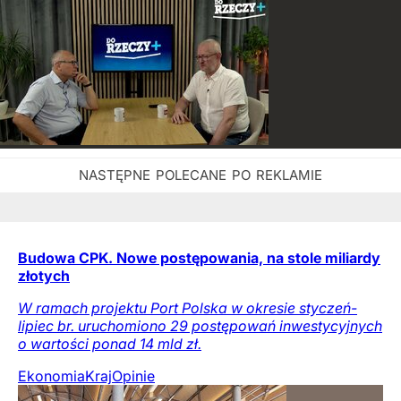
Budowa CPK. Nowe postępowania, na stole miliardy
złotych
W ramach projektu Port Polska w okresie styczeń-
lipiec br. uruchomiono 29 postępowań inwestycyjnych
o wartości ponad 14 mld zł.
Ekonomia
Kraj
Opinie