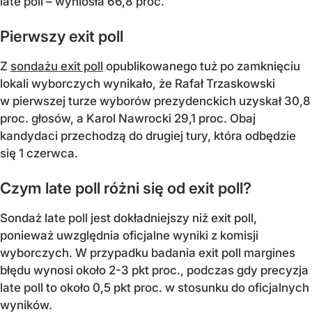
late poll – wyniosła 66,8 proc.
Pierwszy exit poll
Z
sondażu exit poll
opublikowanego tuż po zamknięciu
lokali wyborczych wynikało, że Rafał Trzaskowski
w pierwszej turze wyborów prezydenckich uzyskał 30,8
proc. głosów, a Karol Nawrocki 29,1 proc. Obaj
kandydaci przechodzą do drugiej tury, która odbędzie
się 1 czerwca.
Czym late poll różni się od exit poll?
Sondaż late poll jest dokładniejszy niż exit poll,
ponieważ uwzględnia oficjalne wyniki z komisji
wyborczych. W przypadku badania exit poll margines
błędu wynosi około 2-3 pkt proc., podczas gdy precyzja
late poll to około 0,5 pkt proc. w stosunku do oficjalnych
wyników.