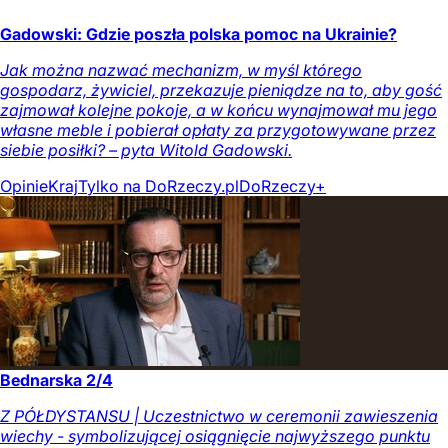
Gadowski: Gdzie poszła polska pomoc na Ukrainie?
Jak można nazwać mechanizm, w myśl którego
gospodarz, żywiciel, przekazuje pieniądze na to, aby gość
zajmował kolejne pokoje, a w końcu wynajmował mu jego
własne meble i pobierał opłaty za przygotowywane przez
siebie posiłki? – pyta Witold Gadowski.
Opinie
Kraj
Tylko na DoRzeczy.pl
DoRzeczy+
Bednarska 2/4
Z PÓŁDYSTANSU | Uczestnictwo w ceremonii zawieszenia
wiechy - symbolizującej osiągnięcie najwyższego punktu