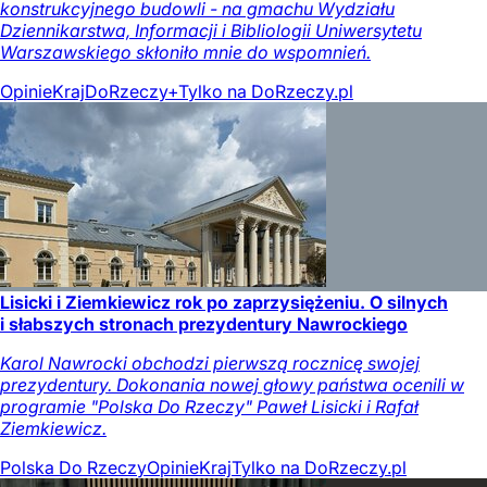
konstrukcyjnego budowli - na gmachu Wydziału
Dziennikarstwa, Informacji i Bibliologii Uniwersytetu
Warszawskiego skłoniło mnie do wspomnień.
Opinie
Kraj
DoRzeczy+
Tylko na DoRzeczy.pl
Lisicki i Ziemkiewicz rok po zaprzysiężeniu. O silnych
i słabszych stronach prezydentury Nawrockiego
Karol Nawrocki obchodzi pierwszą rocznicę swojej
prezydentury. Dokonania nowej głowy państwa ocenili w
programie "Polska Do Rzeczy" Paweł Lisicki i Rafał
Ziemkiewicz.
Polska Do Rzeczy
Opinie
Kraj
Tylko na DoRzeczy.pl