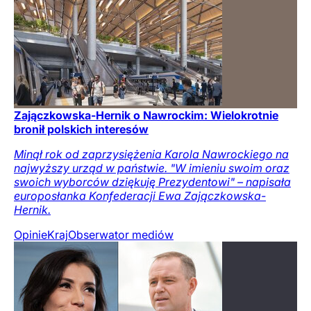
Zajączkowska-Hernik o Nawrockim: Wielokrotnie
bronił polskich interesów
Minął rok od zaprzysiężenia Karola Nawrockiego na
najwyższy urząd w państwie. "W imieniu swoim oraz
swoich wyborców dziękuję Prezydentowi" – napisała
europosłanka Konfederacji Ewa Zajączkowska-
Hernik.
Opinie
Kraj
Obserwator mediów