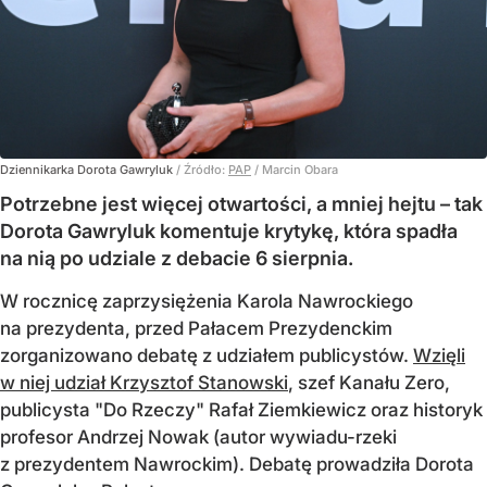
Dziennikarka Dorota Gawryluk
/ Źródło:
PAP
/
Marcin Obara
Potrzebne jest więcej otwartości, a mniej hejtu – tak
Dorota Gawryluk komentuje krytykę, która spadła
na nią po udziale z debacie 6 sierpnia.
W rocznicę zaprzysiężenia Karola Nawrockiego
na prezydenta, przed Pałacem Prezydenckim
zorganizowano debatę z udziałem publicystów.
Wzięli
w niej udział Krzysztof Stanowski
, szef Kanału Zero,
publicysta "Do Rzeczy" Rafał Ziemkiewicz oraz historyk
profesor Andrzej Nowak (autor wywiadu-rzeki
z prezydentem Nawrockim). Debatę prowadziła Dorota