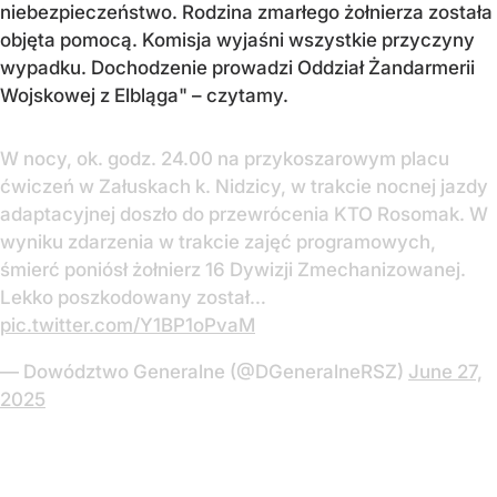
niebezpieczeństwo. Rodzina zmarłego żołnierza została
objęta pomocą. Komisja wyjaśni wszystkie przyczyny
wypadku. Dochodzenie prowadzi Oddział Żandarmerii
Wojskowej z Elbląga" – czytamy.
W nocy, ok. godz. 24.00 na przykoszarowym placu
ćwiczeń w Załuskach k. Nidzicy, w trakcie nocnej jazdy
adaptacyjnej doszło do przewrócenia KTO Rosomak. W
wyniku zdarzenia w trakcie zajęć programowych,
śmierć poniósł żołnierz 16 Dywizji Zmechanizowanej.
Lekko poszkodowany został…
pic.twitter.com/Y1BP1oPvaM
— Dowództwo Generalne (@DGeneralneRSZ)
June 27,
2025