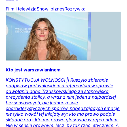
Film i telewizja
Show-biznes
Rozrywka
Kto jest warszawianinem
KONSTYTUCJA WOLNOŚCI || Ruszyło zbieranie
podpisów pod wnioskiem o referendum w sprawie
odwołania pana Trzaskowskiego ze stanowiska
prezydenta stolicy, a wraz z nim jeden z najbardziej
bezsensownych, ale jednocześnie
charakterystycznych sporów, napędzających emocje
nie tylko wokół tej inicjatywy: kto ma prawo podpis
składać oraz kto ma prawo głosować w referendum.
Nie w sensie prawnym, lecz, by tak rzec, etycznym. A