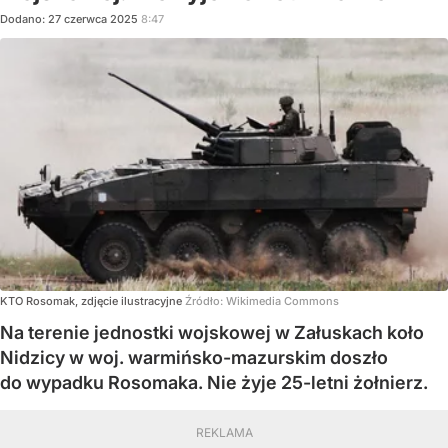
Dodano:
27
czerwca
2025
8:47
KTO Rosomak, zdjęcie ilustracyjne
Źródło:
Wikimedia Commons
Na terenie jednostki wojskowej w Załuskach koło
Nidzicy w woj. warmińsko-mazurskim doszło
do wypadku Rosomaka. Nie żyje 25-letni żołnierz.