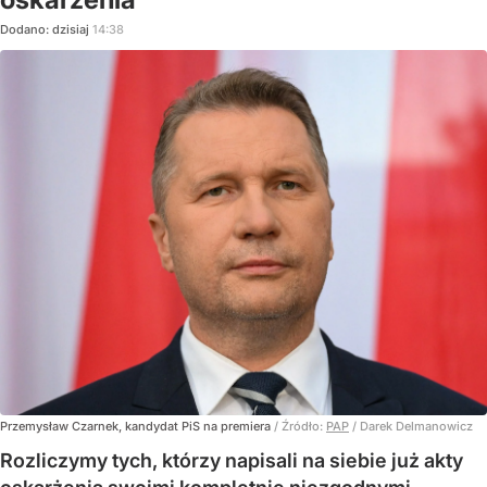
Dodano:
dzisiaj
14:38
Przemysław Czarnek, kandydat PiS na premiera
/ Źródło:
PAP
/
Darek Delmanowicz
Rozliczymy tych, którzy napisali na siebie już akty