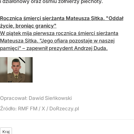
i działonowy oraz ośmiu żołnierzy piechoty.
Rocznica śmierci sierżanta Mateusza Sitka. "Oddał
życie, broniąc granicy"
W piątek mija pierwsza rocznica śmierci sierżanta
Mateusza Sitka. "Jego ofiara pozostaje w naszej
pamięci" – zapewnił prezydent Andrzej Duda.
Opracował:
Dawid Sieńkowski
Źródło:
RMF FM
/
X / DoRzeczy.pl
Kraj