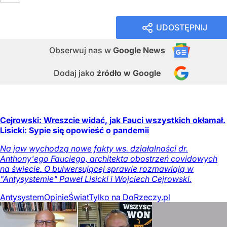
UDOSTĘPNIJ
Obserwuj nas
w
Google News
Dodaj jako
źródło w Google
Cejrowski: Wreszcie widać, jak Fauci wszystkich okłamał.
Lisicki: Sypie się opowieść o pandemii
Na jaw wychodzą nowe fakty ws. działalności dr.
Anthony'ego Fauciego, architekta obostrzeń covidowych
na świecie. O bulwersującej sprawie rozmawiają w
"Antysystemie" Paweł Lisicki i Wojciech Cejrowski.
Antysystem
Opinie
Świat
Tylko na DoRzeczy.pl