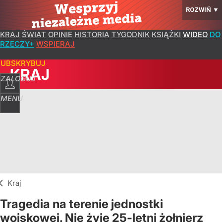
ROZWIŃ
▼
KRAJ
ŚWIAT
OPINIE
HISTORIA
TYGODNIK
KSIĄŻKI
WIDEO
DO
RZECZY+
WSPIERAJ
SUBSKRYBUJ
KRAJ
ZALOGUJ
MENU
Kraj
Tragedia na terenie jednostki
wojskowej. Nie żyje 25-letni żołnierz