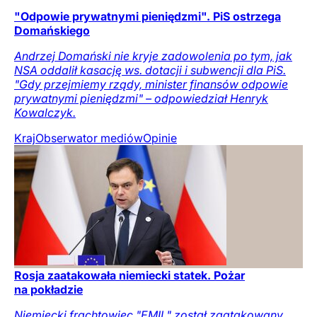
"Odpowie prywatnymi pieniędzmi". PiS ostrzega
Domańskiego
Andrzej Domański nie kryje zadowolenia po tym, jak
NSA oddalił kasację ws. dotacji i subwencji dla PiS.
"Gdy przejmiemy rządy, minister finansów odpowie
prywatnymi pieniędzmi" – odpowiedział Henryk
Kowalczyk.
Kraj
Obserwator mediów
Opinie
Rosja zaatakowała niemiecki statek. Pożar
na pokładzie
Niemiecki frachtowiec "EMIL" został zaatakowany