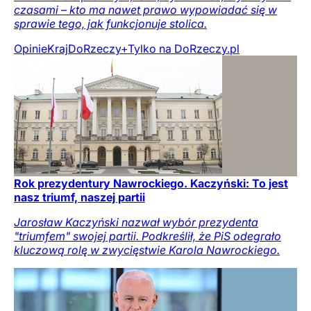
czasami – kto ma nawet prawo wypowiadać się w
sprawie tego, jak funkcjonuje stolica.
Opinie
Kraj
DoRzeczy+
Tylko na DoRzeczy.pl
Rok prezydentury Nawrockiego. Kaczyński: To jest
nasz triumf, naszej partii
Jarosław Kaczyński nazwał wybór prezydenta
"triumfem" swojej partii. Podkreślił, że PiS odegrało
kluczową rolę w zwycięstwie Karola Nawrockiego.