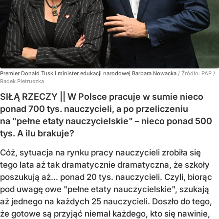
Premier Donald Tusk i minister edukacji narodowej Barbara Nowacka
/ Źródło:
PAP
/
Radek Pietruszka
SIŁĄ RZECZY || W Polsce pracuje w sumie nieco
ponad 700 tys. nauczycieli, a po przeliczeniu
na "pełne etaty nauczycielskie" – nieco ponad 500
tys. A ilu brakuje?
Cóż, sytuacja na rynku pracy nauczycieli zrobiła się
tego lata aż tak dramatycznie dramatyczna, że szkoły
poszukują aż… ponad 20 tys. nauczycieli. Czyli, biorąc
pod uwagę owe "pełne etaty nauczycielskie", szukają
aż jednego na każdych 25 nauczycieli. Doszło do tego,
że gotowe są przyjąć niemal każdego, kto się nawinie,