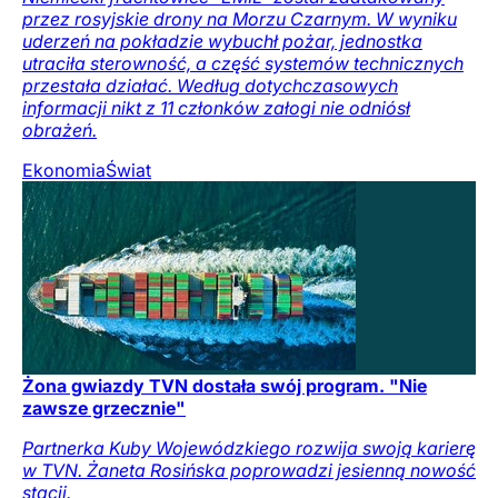
przez rosyjskie drony na Morzu Czarnym. W wyniku
uderzeń na pokładzie wybuchł pożar, jednostka
utraciła sterowność, a część systemów technicznych
przestała działać. Według dotychczasowych
informacji nikt z 11 członków załogi nie odniósł
obrażeń.
Ekonomia
Świat
Żona gwiazdy TVN dostała swój program. "Nie
zawsze grzecznie"
Partnerka Kuby Wojewódzkiego rozwija swoją karierę
w TVN. Żaneta Rosińska poprowadzi jesienną nowość
stacji.