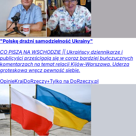
"Polskę drażni samodzielność Ukrainy"
CO PISZĄ NA WSCHODZIE || Ukraińscy dziennikarze i
publicyści prześcigają się w coraz bardziej buńczucznych
komentarzach na temat relacji Kijów-Warszawa. Uderza
groteskowa wręcz pewność siebie.
Opinie
Kraj
DoRzeczy+
Tylko na DoRzeczy.pl