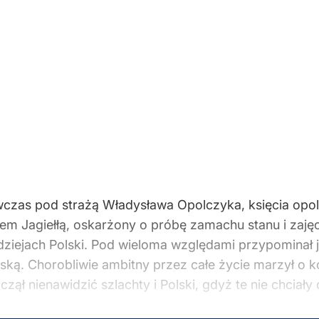
czas pod strażą Władysława Opolczyka, księcia opols
em Jagiełłą, oskarżony o próbę zamachu stanu i zaję
dziejach Polski. Pod wieloma względami przypominał 
ką. Chorobliwie ambitny przez całe życie marzył o k
aczął nienawidzić szlachty i Polski, gdyż te nie chciał