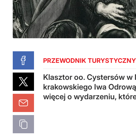
PRZEWODNIK TURYSTYCZNY 
Klasztor oo. Cystersów w 
krakowskiego Iwa Odrowąż
więcej o wydarzeniu, które 