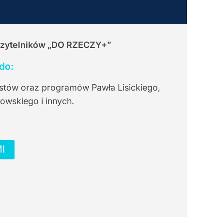
Czytelników
„DO RZECZY+”
do:
stów oraz programów Pawła Lisickiego,
owskiego i innych.
I