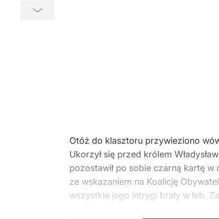
Otóż do klasztoru przywieziono wów
Ukorzył się przed królem Władysław
pozostawił po sobie czarną kartę w 
ze wskazaniem na Koalicję Obywatels
wszystkie jego intrygi brały w łeb. Z