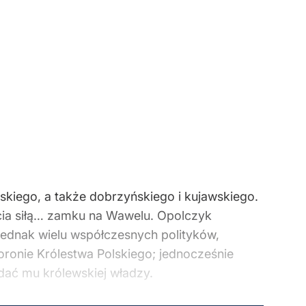
kiego, a także dobrzyńskiego i kujawskiego.
cia siłą… zamku na Wawelu. Opolczyk
jednak wielu współczesnych polityków,
oronie Królestwa Polskiego; jednocześnie
y dać mu królewskiej władzy.