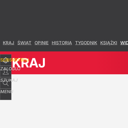
Udostępnij
0
Skomentuj
KRAJ
ŚWIAT
OPINIE
HISTORIA
TYGODNIK
KSIĄŻKI
WI
KRAJ
SUBSKRYBUJ
ZALOGUJ
SZUKAJ
MENU