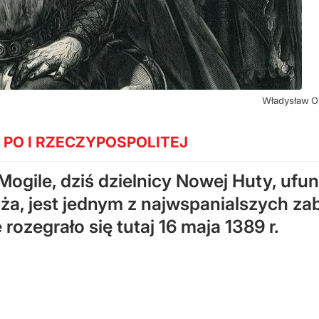
Władysław Op
PO I RZECZYPOSPOLITEJ
Mogile, dziś dzielnicy Nowej Huty, ufu
a, jest jednym z najwspanialszych za
rozegrało się tutaj 16 maja 1389 r.