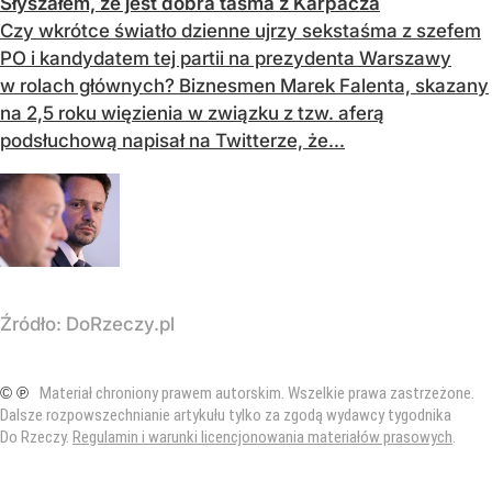
Słyszałem, że jest dobra taśma z Karpacza
Czy wkrótce światło dzienne ujrzy sekstaśma z szefem
PO i kandydatem tej partii na prezydenta Warszawy
w rolach głównych? Biznesmen Marek Falenta, skazany
na 2,5 roku więzienia w związku z tzw. aferą
podsłuchową napisał na Twitterze, że...
Źródło:
DoRzeczy.pl
© ℗
Materiał chroniony prawem autorskim. Wszelkie prawa zastrzeżone.
Dalsze rozpowszechnianie artykułu tylko za zgodą wydawcy tygodnika
Do Rzeczy.
Regulamin i warunki licencjonowania materiałów prasowych
.