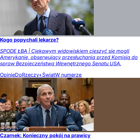
Kogo popychali lekarze?
SPODE ŁBA | Ciekawym widowiskiem cieszyć się mogli
Amerykanie, obserwujący przesłuchania przed Komisją do
spraw Bezpieczeństwa Wewnętrznego Senatu USA.
Opinie
DoRzeczy+
Świat
W numerze
Czarnek: Konieczny pokój na prawicy