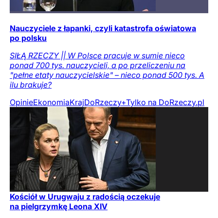
Nauczyciele z łapanki, czyli katastrofa oświatowa
po polsku
SIŁĄ RZECZY || W Polsce pracuje w sumie nieco
ponad 700 tys. nauczycieli, a po przeliczeniu na
"pełne etaty nauczycielskie" – nieco ponad 500 tys. A
ilu brakuje?
Opinie
Ekonomia
Kraj
DoRzeczy+
Tylko na DoRzeczy.pl
Kościół w Urugwaju z radością oczekuje
na pielgrzymkę Leona XIV