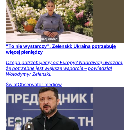
"To nie wystarczy". Zełenski: Ukraina potrzebuje
więcej pieniędzy
Czego potrzebujemy od Europy? Naprawdę uważam,
że potrzebne jest większe wsparcie – powiedział
Wołodymyr Zełenski.
Świat
Obserwator mediów