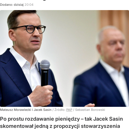
Dodano:
dzisiaj
20:04
Mateusz Morawiecki i Jacek Sasin
/ Źródło:
PAP
/
Sebastian Borowski
Po prostu rozdawanie pieniędzy – tak Jacek Sasin
skomentował jedną z propozycji stowarzyszenia