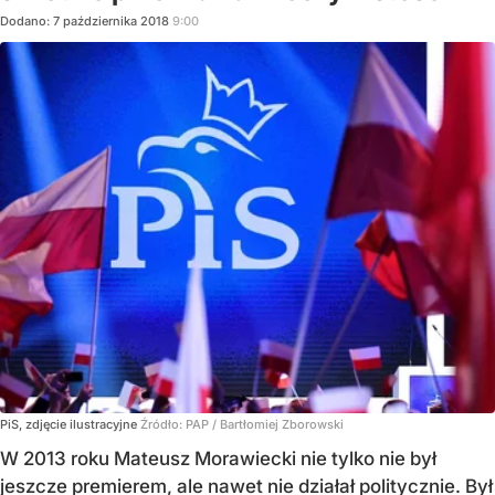
Dodano:
7
października
2018
9:00
PiS, zdjęcie ilustracyjne
Źródło:
PAP
/
Bartłomiej Zborowski
W 2013 roku Mateusz Morawiecki nie tylko nie był
jeszcze premierem, ale nawet nie działał politycznie. Był