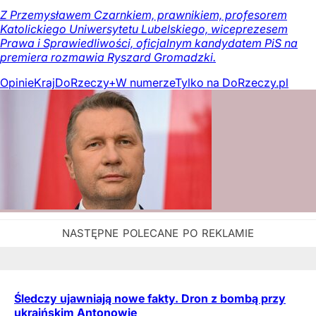
Z Przemysławem Czarnkiem, prawnikiem, profesorem
Katolickiego Uniwersytetu Lubelskiego, wiceprezesem
Prawa i Sprawiedliwości, oficjalnym kandydatem PiS na
premiera rozmawia Ryszard Gromadzki.
Opinie
Kraj
DoRzeczy+
W numerze
Tylko na DoRzeczy.pl
Śledczy ujawniają nowe fakty. Dron z bombą przy
ukraińskim Antonowie