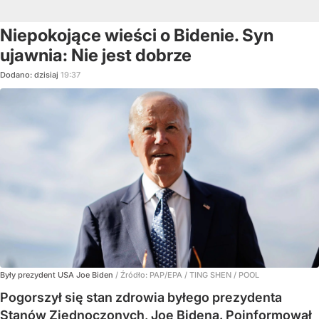
Niepokojące wieści o Bidenie. Syn
ujawnia: Nie jest dobrze
Dodano:
dzisiaj
19:37
Były prezydent USA Joe Biden
/ Źródło:
PAP/EPA
/
TING SHEN / POOL
Pogorszył się stan zdrowia byłego prezydenta
Stanów Zjednoczonych, Joe Bidena. Poinformował