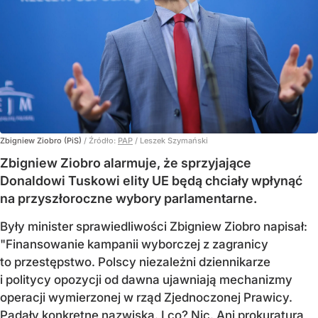
Zbigniew Ziobro (PiS)
/ Źródło:
PAP
/
Leszek Szymański
Zbigniew Ziobro alarmuje, że sprzyjające
Donaldowi Tuskowi elity UE będą chciały wpłynąć
na przyszłoroczne wybory parlamentarne.
Były minister sprawiedliwości Zbigniew Ziobro napisał:
"Finansowanie kampanii wyborczej z zagranicy
to przestępstwo. Polscy niezależni dziennikarze
i politycy opozycji od dawna ujawniają mechanizmy
operacji wymierzonej w rząd Zjednoczonej Prawicy.
Padały konkretne nazwiska. I co? Nic. Ani prokuratura