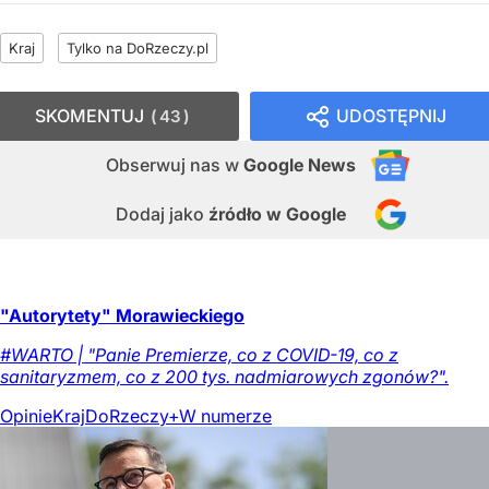
Kraj
Tylko na DoRzeczy.pl
SKOMENTUJ
UDOSTĘPNIJ
43
Obserwuj nas
w
Google News
Dodaj jako
źródło w Google
"Autorytety" Morawieckiego
#WARTO | "Panie Premierze, co z COVID-19, co z
sanitaryzmem, co z 200 tys. nadmiarowych zgonów?".
Opinie
Kraj
DoRzeczy+
W numerze