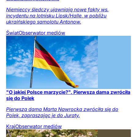
Niemieccy śledczy ujawniają nowe fakty ws.
incydentu na lotnisku Lipsk/Halle, w pobliżu
ukraińskiego samolotu Antonow.
Świat
Obserwator mediów
"O jakiej Polsce marzycie?". Pierwsza dama zwróciła
się do Polek
Pierwsza dama Marta Nawrocka zwróciła się do
Polek, zapraszając je do Juraty.
Kraj
Obserwator mediów