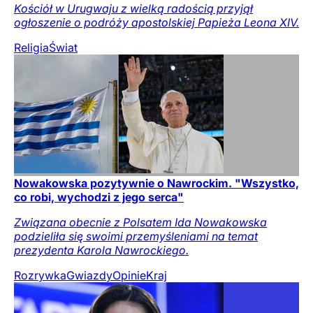
Kościół w Urugwaju z wielką radością przyjął
ogłoszenie o podróży apostolskiej Papieża Leona XIV.
Religia
Świat
Nowakowska pozytywnie o Nawrockim. "Wszystko,
co robi, wychodzi z jego serca"
Związana obecnie z Polsatem Ida Nowakowska
podzieliła się swoimi przemyśleniami na temat
prezydenta Karola Nawrockiego.
Rozrywka
Gwiazdy
Opinie
Kraj