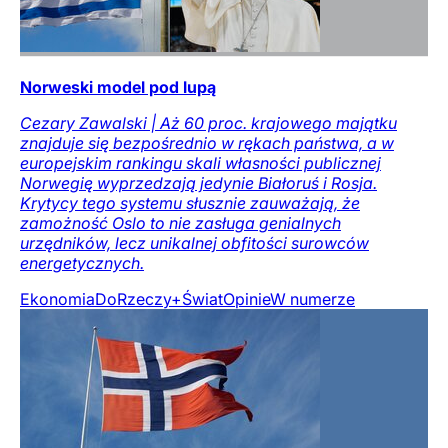
Norweski model pod lupą
Cezary Zawalski | Aż 60 proc. krajowego majątku
znajduje się bezpośrednio w rękach państwa, a w
europejskim rankingu skali własności publicznej
Norwegię wyprzedzają jedynie Białoruś i Rosja.
Krytycy tego systemu słusznie zauważają, że
zamożność Oslo to nie zasługa genialnych
urzędników, lecz unikalnej obfitości surowców
energetycznych.
Ekonomia
DoRzeczy+
Świat
Opinie
W numerze