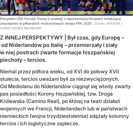
Prezydent USA Donald Trump (z prawej) z reprezentacją Hiszpanii świętującą
zwycięstwo w piłkarskich mistrzostwach świata FIFA 2026
/ Źródło:
PAP/EPA
/
CHRISTOPHER NEUNDORF
Z INNEJ PERSPEKTYWY | Był czas, gdy Europę –
od Niderlandów po Italię – przemierzały i siały
w niej postrach zwarte formacje hiszpańskiej
piechoty – tercios.
Niemal przez półtora wieku, od XVI do połowy XVII
stulecia, tercios uważani byli za niezwyciężonych.
Od Mediolanu do Niderlandów ciągnął się wtedy zwarty
pas posiadłości Korony hiszpańskiej, tzw. Droga
Królewska (Camino Real), po której na teatr działań
wojennych we Francji, Niderlandach lub w państwach
niemieckich (wojna trzydziestoletnia) zdążały kolumny
tercios i ich logistyczne zaplecze.