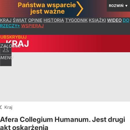
ROZWIŃ
▼
KRAJ
ŚWIAT
OPINIE
HISTORIA
TYGODNIK
KSIĄŻKI
WIDEO
DO
RZECZY+
WSPIERAJ
SUBSKRYBUJ
KRAJ
ZALOGUJ
MENU
Kraj
Afera Collegium Humanum. Jest drugi
akt oskarżenia