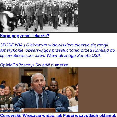
Kogo popychali lekarze?
SPODE ŁBA | Ciekawym widowiskiem cieszyć się mogli
Amerykanie, obserwujący przesłuchania przed Komisją do
spraw Bezpieczeństwa Wewnętrznego Senatu USA.
Opinie
DoRzeczy+
Świat
W numerze
Cejrowski: Wreszcie widać, jak Fauci wszystkich okłamał.