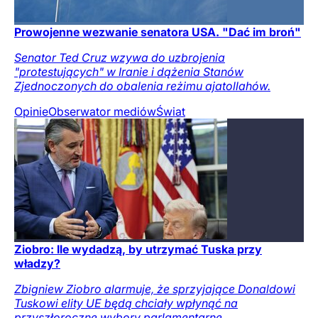
Prowojenne wezwanie senatora USA. "Dać im broń"
Senator Ted Cruz wzywa do uzbrojenia
"protestujących" w Iranie i dążenia Stanów
Zjednoczonych do obalenia reżimu ajatollahów.
Opinie
Obserwator mediów
Świat
Ziobro: Ile wydadzą, by utrzymać Tuska przy
władzy?
Zbigniew Ziobro alarmuje, że sprzyjające Donaldowi
Tuskowi elity UE będą chciały wpłynąć na
przyszłoroczne wybory parlamentarne.