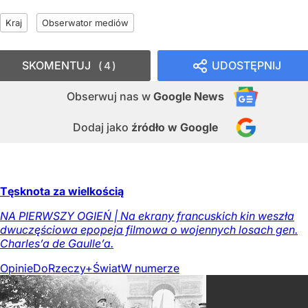
Kraj
Obserwator mediów
SKOMENTUJ
UDOSTĘPNIJ
4
Obserwuj nas
w
Google News
Dodaj jako
źródło w Google
Tęsknota za wielkością
NA PIERWSZY OGIEŃ | Na ekrany francuskich kin weszła
dwuczęściowa epopeja filmowa o wojennych losach gen.
Charles’a de Gaulle’a.
Opinie
DoRzeczy+
Świat
W numerze