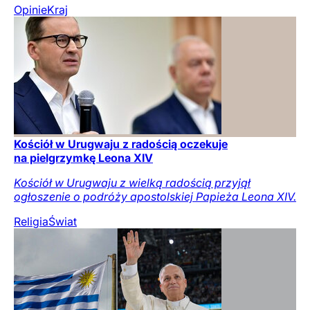
Opinie
Kraj
Kościół w Urugwaju z radością oczekuje
na pielgrzymkę Leona XIV
Kościół w Urugwaju z wielką radością przyjął
ogłoszenie o podróży apostolskiej Papieża Leona XIV.
Religia
Świat