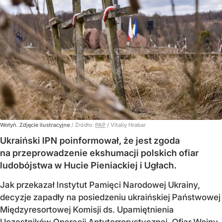
Wołyń. Zdjęcie ilustracyjne
/ Źródło:
PAP
/
Vitaliy Hrabar
Ukraiński IPN poinformował, że jest zgoda
na przeprowadzenie ekshumacji polskich ofiar
ludobójstwa w Hucie Pieniackiej i Ugłach.
Jak przekazał Instytut Pamięci Narodowej Ukrainy,
decyzje zapadły na posiedzeniu ukraińskiej Państwowej
Międzyresortowej Komisji ds. Upamiętnienia
Uczestników Operacji Antyterrorystycznej, Ofiar Wojny