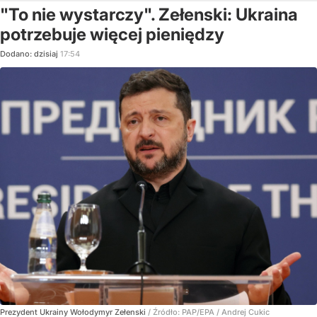
"To nie wystarczy". Zełenski: Ukraina
potrzebuje więcej pieniędzy
Dodano:
dzisiaj
17:54
Prezydent Ukrainy Wołodymyr Zełenski
/ Źródło:
PAP/EPA
/
Andrej Cukic