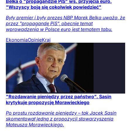
Belka o "propagandzie PiS" ws. przyjęcia euro.
"Wszyscy boją się cokolwiek powiedzieć"
Były premier i były prezes NBP Marek Belka uważa, że
przez "propagandę PiS", obecnie temat
wprowadzenia w Polsce euro jest tematem tabu.
Ekonomia
Opinie
Kraj
"Rozdawanie pieniędzy przez państwo". Sasin
krytykuje propozycję Morawieckiego
Po prostu rozdawanie pieniędzy – tak Jacek Sasin
skomentował jedną z propozycji stowarzyszenia
Mateusza Morawieckiego.