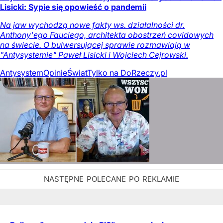
Lisicki: Sypie się opowieść o pandemii
Na jaw wychodzą nowe fakty ws. działalności dr.
Anthony'ego Fauciego, architekta obostrzeń covidowych
na świecie. O bulwersującej sprawie rozmawiają w
"Antysystemie" Paweł Lisicki i Wojciech Cejrowski.
Antysystem
Opinie
Świat
Tylko na DoRzeczy.pl