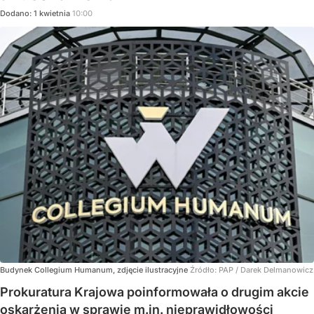
Dodano:
1
kwietnia
10:00
Budynek Collegium Humanum, zdjęcie ilustracyjne
Źródło:
PAP
/
Darek Delmanowicz
Prokuratura Krajowa poinformowała o drugim akcie
oskarżenia w sprawie m.in. nieprawidłowości