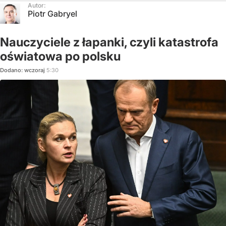
Autor:
Piotr Gabryel
Nauczyciele z łapanki, czyli katastrofa
oświatowa po polsku
Dodano:
wczoraj
5:30