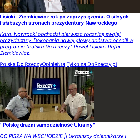
Lisicki i Ziemkiewicz rok po zaprzysiężeniu. O silnych
i słabszych stronach prezydentury Nawrockiego
Karol Nawrocki obchodzi pierwszą rocznicę swojej
prezydentury. Dokonania nowej głowy państwa ocenili w
programie "Polska Do Rzeczy" Paweł Lisicki i Rafał
Ziemkiewicz.
Polska Do Rzeczy
Opinie
Kraj
Tylko na DoRzeczy.pl
"Polskę drażni samodzielność Ukrainy"
CO PISZĄ NA WSCHODZIE || Ukraińscy dziennikarze i