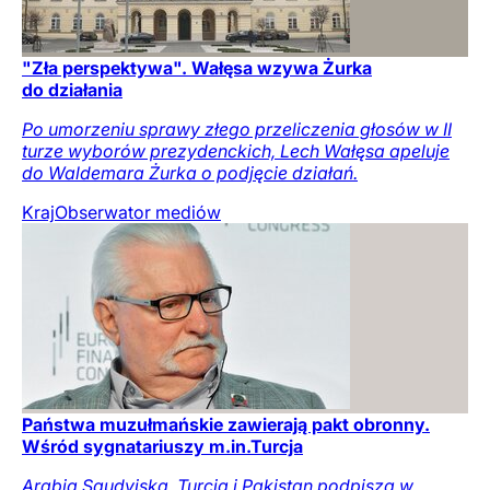
"Zła perspektywa". Wałęsa wzywa Żurka
do działania
Po umorzeniu sprawy złego przeliczenia głosów w II
turze wyborów prezydenckich, Lech Wałęsa apeluje
do Waldemara Żurka o podjęcie działań.
Kraj
Obserwator mediów
Państwa muzułmańskie zawierają pakt obronny.
Wśród sygnatariuszy m.in.Turcja
Arabia Saudyjska, Turcja i Pakistan podpiszą w