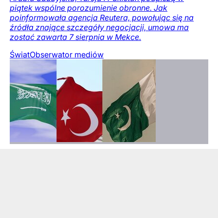
piątek wspólne porozumienie obronne. Jak
poinformowała agencja Reutera, powołując się na
źródła znające szczegóły negocjacji, umowa ma
zostać zawarta 7 sierpnia w Mekce.
Świat
Obserwator mediów