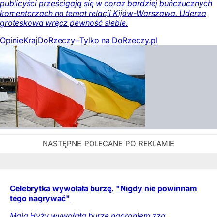
publicyści prześcigają się w coraz bardziej buńczucznych
komentarzach na temat relacji Kijów-Warszawa. Uderza
groteskowa wręcz pewność siebie.
Opinie
Kraj
DoRzeczy+
Tylko na DoRzeczy.pl
Celebrytka wywołała burzę. "Nigdy nie powinnam
tego nagrywać"
Maja Hyży wywołała burzę nagraniem zza