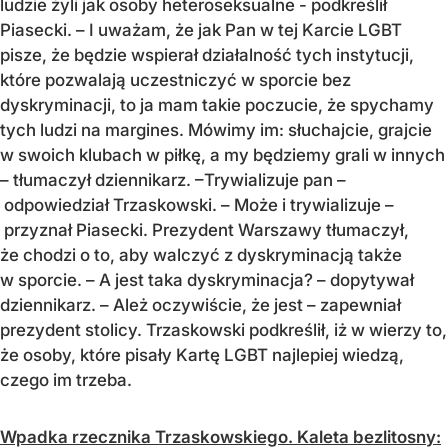
ludzie żyli jak osoby heteroseksualne - podkreślił
Piasecki. – I uważam, że jak Pan w tej Karcie LGBT
pisze, że będzie wspierał działalność tych instytucji,
które pozwalają uczestniczyć w sporcie bez
dyskryminacji, to ja mam takie poczucie, że spychamy
tych ludzi na margines. Mówimy im: słuchajcie, grajcie
w swoich klubach w piłkę, a my będziemy grali w innych
– tłumaczył dziennikarz. –Trywializuje pan –
odpowiedział Trzaskowski. – Może i trywializuje –
przyznał Piasecki. Prezydent Warszawy tłumaczył,
że chodzi o to, aby walczyć z dyskryminacją także
w sporcie. – A jest taka dyskryminacja? – dopytywał
dziennikarz. – Ależ oczywiście, że jest – zapewniał
prezydent stolicy. Trzaskowski podkreślił, iż w wierzy to,
że osoby, które pisały Kartę LGBT najlepiej wiedzą,
czego im trzeba.
Wpadka rzecznika Trzaskowskiego. Kaleta bezlitosny: