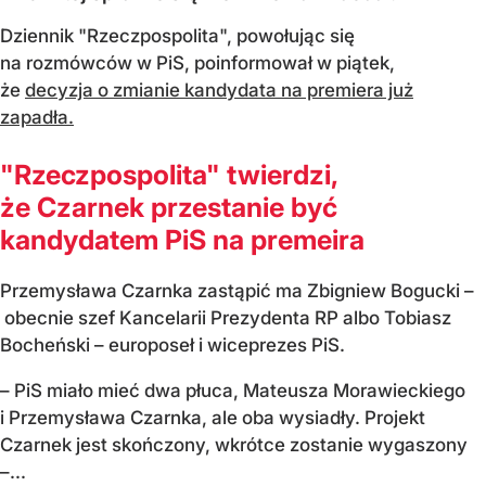
Dziennik "Rzeczpospolita", powołując się
na rozmówców w PiS, poinformował w piątek,
że
decyzja o zmianie kandydata na premiera już
zapadła.
"Rzeczpospolita" twierdzi,
że Czarnek przestanie być
kandydatem PiS na premeira
Przemysława Czarnka zastąpić ma Zbigniew Bogucki –
obecnie szef Kancelarii Prezydenta RP albo Tobiasz
Bocheński – europoseł i wiceprezes PiS.
– PiS miało mieć dwa płuca, Mateusza Morawieckiego
i Przemysława Czarnka, ale oba wysiadły. Projekt
Czarnek jest skończony, wkrótce zostanie wygaszony
–...