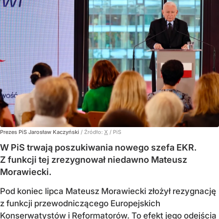
Prezes PiS Jarosław Kaczyński
/ Źródło:
X
/
PiS
W PiS trwają poszukiwania nowego szefa EKR.
Z funkcji tej zrezygnował niedawno Mateusz
Morawiecki.
Pod koniec lipca Mateusz Morawiecki złożył rezygnację
z funkcji przewodniczącego Europejskich
Konserwatystów i Reformatorów. To efekt jego odejścia