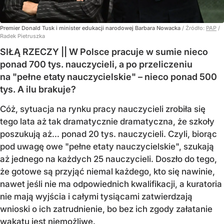
Premier Donald Tusk i minister edukacji narodowej Barbara Nowacka
/ Źródło:
PAP
/
Radek Pietruszka
SIŁĄ RZECZY || W Polsce pracuje w sumie nieco
ponad 700 tys. nauczycieli, a po przeliczeniu
na "pełne etaty nauczycielskie" – nieco ponad 500
tys. A ilu brakuje?
Cóż, sytuacja na rynku pracy nauczycieli zrobiła się
tego lata aż tak dramatycznie dramatyczna, że szkoły
poszukują aż… ponad 20 tys. nauczycieli. Czyli, biorąc
pod uwagę owe "pełne etaty nauczycielskie", szukają
aż jednego na każdych 25 nauczycieli. Doszło do tego,
że gotowe są przyjąć niemal każdego, kto się nawinie,
nawet jeśli nie ma odpowiednich kwalifikacji, a kuratoria
nie mają wyjścia i całymi tysiącami zatwierdzają
wnioski o ich zatrudnienie, bo bez ich zgody załatanie
wakatu jest niemożliwe.