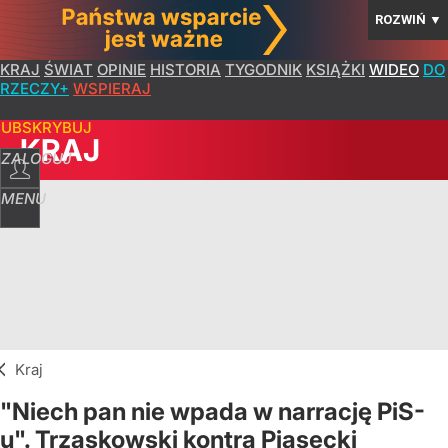
ROZWIŃ
▼
KRAJ
ŚWIAT
OPINIE
HISTORIA
TYGODNIK
KSIĄŻKI
WIDEO
DO
RZECZY+
WSPIERAJ
SUBSKRYBUJ
KRAJ
ZALOGUJ
MENU
Kraj
"Niech pan nie wpada w narrację PiS-
u". Trzaskowski kontra Piasecki