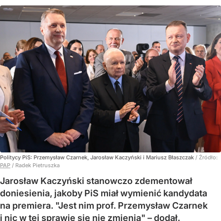
Politycy PiS: Przemysław Czarnek, Jarosław Kaczyński i Mariusz Błaszczak
/ Źródło:
PAP
/
Radek Pietruszka
Jarosław Kaczyński stanowczo zdementował
doniesienia, jakoby PiS miał wymienić kandydata
na premiera. "Jest nim prof. Przemysław Czarnek
i nic w tej sprawie się nie zmienia" – dodał.