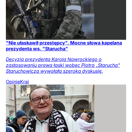
"Nie ułaskawił przestępcy". Mocne słowa kapelana
prezydenta ws. "Starucha"
Decyzja prezydenta Karola Nawrockiego o
zastosowaniu prawa łaski wobec Piotra „Starucha”
Staruchowicza wywołała szeroką dyskusję.
Opinie
Kraj