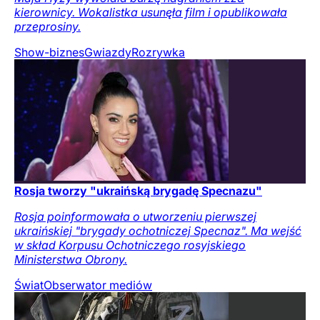
kierownicy. Wokalistka usunęła film i opublikowała
przeprosiny.
Show-biznes
Gwiazdy
Rozrywka
Rosja tworzy "ukraińską brygadę Specnazu"
Rosja poinformowała o utworzeniu pierwszej
ukraińskiej "brygady ochotniczej Specnaz". Ma wejść
w skład Korpusu Ochotniczego rosyjskiego
Ministerstwa Obrony.
Świat
Obserwator mediów