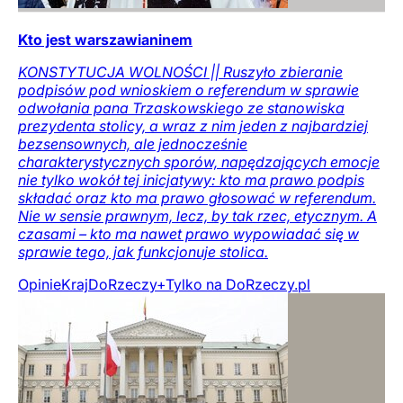
Kto jest warszawianinem
KONSTYTUCJA WOLNOŚCI || Ruszyło zbieranie
podpisów pod wnioskiem o referendum w sprawie
odwołania pana Trzaskowskiego ze stanowiska
prezydenta stolicy, a wraz z nim jeden z najbardziej
bezsensownych, ale jednocześnie
charakterystycznych sporów, napędzających emocje
nie tylko wokół tej inicjatywy: kto ma prawo podpis
składać oraz kto ma prawo głosować w referendum.
Nie w sensie prawnym, lecz, by tak rzec, etycznym. A
czasami – kto ma nawet prawo wypowiadać się w
sprawie tego, jak funkcjonuje stolica.
Opinie
Kraj
DoRzeczy+
Tylko na DoRzeczy.pl