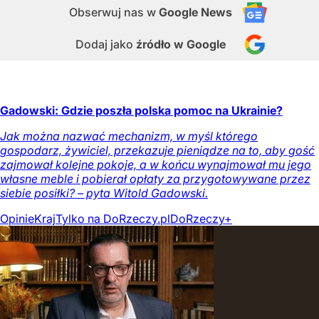
Obserwuj nas
w
Google News
Dodaj jako
źródło w Google
Gadowski: Gdzie poszła polska pomoc na Ukrainie?
Jak można nazwać mechanizm, w myśl którego
gospodarz, żywiciel, przekazuje pieniądze na to, aby gość
zajmował kolejne pokoje, a w końcu wynajmował mu jego
własne meble i pobierał opłaty za przygotowywane przez
siebie posiłki? – pyta Witold Gadowski.
Opinie
Kraj
Tylko na DoRzeczy.pl
DoRzeczy+