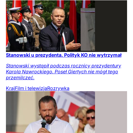
Stanowski u prezydenta. Polityk KO nie wytrzymał
Stanowski wystąpił podczas rocznicy prezydentury
Karola Nawrockiego. Poseł Giertych nie mógł tego
przemilczeć.
Kraj
Film i telewizja
Rozrywka