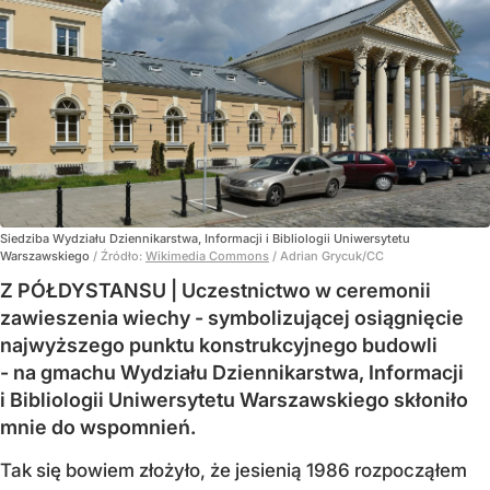
Siedziba Wydziału Dziennikarstwa, Informacji i Bibliologii Uniwersytetu
Warszawskiego
/ Źródło:
Wikimedia Commons
/
Adrian Grycuk/CC
Z PÓŁDYSTANSU | Uczestnictwo w ceremonii
zawieszenia wiechy - symbolizującej osiągnięcie
najwyższego punktu konstrukcyjnego budowli
- na gmachu Wydziału Dziennikarstwa, Informacji
i Bibliologii Uniwersytetu Warszawskiego skłoniło
mnie do wspomnień.
Tak się bowiem złożyło, że jesienią 1986 rozpocząłem