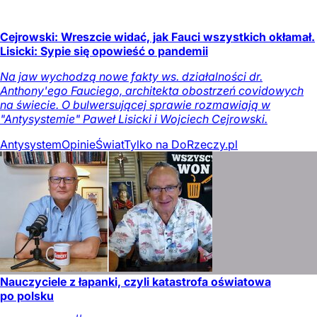
Cejrowski: Wreszcie widać, jak Fauci wszystkich okłamał.
Lisicki: Sypie się opowieść o pandemii
Na jaw wychodzą nowe fakty ws. działalności dr.
Anthony'ego Fauciego, architekta obostrzeń covidowych
na świecie. O bulwersującej sprawie rozmawiają w
"Antysystemie" Paweł Lisicki i Wojciech Cejrowski.
Antysystem
Opinie
Świat
Tylko na DoRzeczy.pl
Nauczyciele z łapanki, czyli katastrofa oświatowa
po polsku