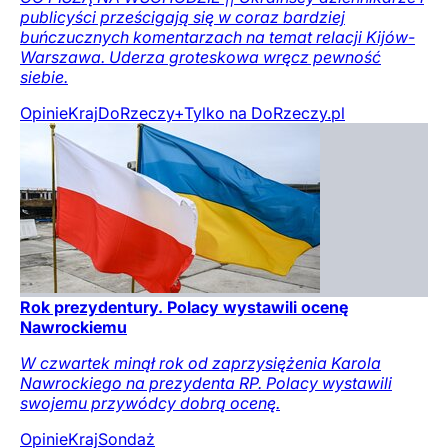
publicyści prześcigają się w coraz bardziej
buńczucznych komentarzach na temat relacji Kijów-
Warszawa. Uderza groteskowa wręcz pewność
siebie.
Opinie
Kraj
DoRzeczy+
Tylko na DoRzeczy.pl
Rok prezydentury. Polacy wystawili ocenę
Nawrockiemu
W czwartek minął rok od zaprzysiężenia Karola
Nawrockiego na prezydenta RP. Polacy wystawili
swojemu przywódcy dobrą ocenę.
Opinie
Kraj
Sondaż