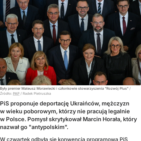
Były premier Mateusz Morawiecki i członkowie stowarzyszenia "Rozwój Plus"
/
Źródło:
PAP
/
Radek Pietruszka
PiS proponuje deportację Ukraińców, mężczyzn
w wieku poborowym, którzy nie pracują legalnie
w Polsce. Pomysł skrytykował Marcin Horała, który
nazwał go "antypolskim".
W czwartek odbyła się konwencja programowa PiS