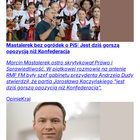
Mastalerek bez ogródek o PiS: Jest dziś gorszą
opozycją niż Konfederacja
Marcin Mastalerek ostro skrytykował Prawo i
Sprawiedliwość. W piątkowej rozmowie na antenie
RMF FM były szef gabinetu prezydenta Andrzeja Dudy
stwierdził, że partia Jarosława Kaczyńskiego "jest
dziś gorszą opozycją niż Konfederacja".
Opinie
Kraj