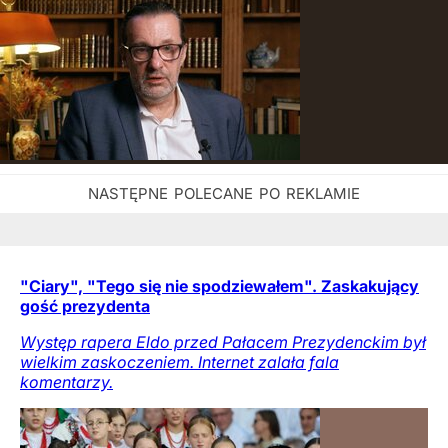
"Ciary", "Tego się nie spodziewałem". Zaskakujący
gość prezydenta
Występ rapera Eldo przed Pałacem Prezydenckim był
wielkim zaskoczeniem. Internet zalała fala
komentarzy.