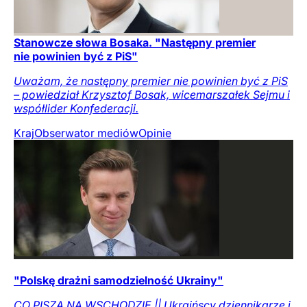
Stanowcze słowa Bosaka. "Następny premier
nie powinien być z PiS"
Uważam, że następny premier nie powinien być z PiS
– powiedział Krzysztof Bosak, wicemarszałek Sejmu i
współlider Konfederacji.
Kraj
Obserwator mediów
Opinie
"Polskę drażni samodzielność Ukrainy"
CO PISZĄ NA WSCHODZIE || Ukraińscy dziennikarze i