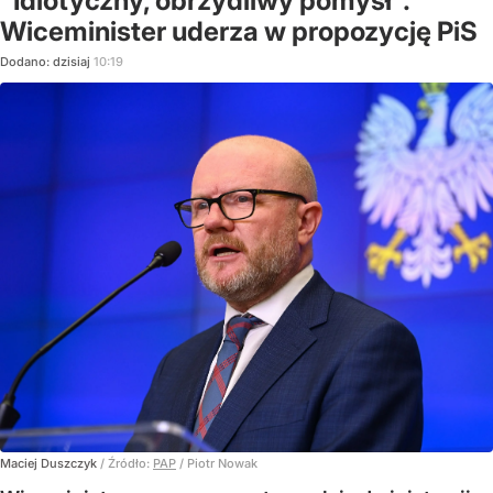
"Idiotyczny, obrzydliwy pomysł".
Wiceminister uderza w propozycję PiS
Dodano:
dzisiaj
10:19
Maciej Duszczyk
/ Źródło:
PAP
/
Piotr Nowak