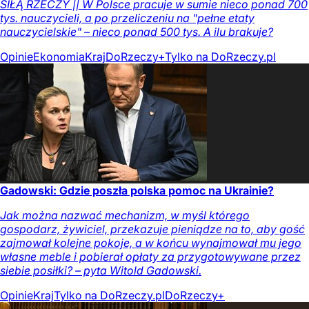
SIŁĄ RZECZY || W Polsce pracuje w sumie nieco ponad 700
tys. nauczycieli, a po przeliczeniu na "pełne etaty
nauczycielskie" – nieco ponad 500 tys. A ilu brakuje?
Opinie
Ekonomia
Kraj
DoRzeczy+
Tylko na DoRzeczy.pl
Gadowski: Gdzie poszła polska pomoc na Ukrainie?
Jak można nazwać mechanizm, w myśl którego
gospodarz, żywiciel, przekazuje pieniądze na to, aby gość
zajmował kolejne pokoje, a w końcu wynajmował mu jego
własne meble i pobierał opłaty za przygotowywane przez
siebie posiłki? – pyta Witold Gadowski.
Opinie
Kraj
Tylko na DoRzeczy.pl
DoRzeczy+