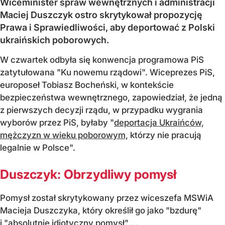
Wiceminister spraw wewnętrznych i administracji
Maciej Duszczyk ostro skrytykował propozycję
Prawa i Sprawiedliwości, aby deportować z Polski
ukraińskich poborowych.
W czwartek odbyła się konwencja programowa PiS
zatytułowana "Ku nowemu rządowi". Wiceprezes PiS,
europoseł Tobiasz Bocheński, w kontekście
bezpieczeństwa wewnętrznego, zapowiedział, że jedną
z pierwszych decyzji rządu, w przypadku wygrania
wyborów przez PiS, byłaby "
deportacja Ukraińców,
mężczyzn w wieku poborowym,
którzy nie pracują
legalnie w Polsce".
Duszczyk: Obrzydliwy pomysł
Pomysł został skrytykowany przez wiceszefa MSWiA
Macieja Duszczyka, który określił go jako "bzdurę"
i "absolutnie idiotyczny pomysł",...