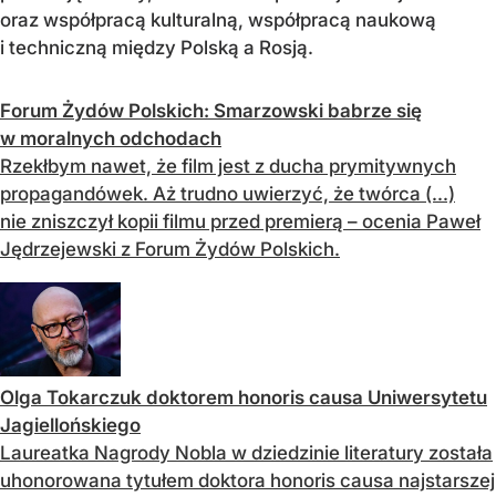
oraz współpracą kulturalną, współpracą naukową
i techniczną między Polską a Rosją.
Forum Żydów Polskich: Smarzowski babrze się
w moralnych odchodach
Rzekłbym nawet, że film jest z ducha prymitywnych
propagandówek. Aż trudno uwierzyć, że twórca (...)
nie zniszczył kopii filmu przed premierą – ocenia Paweł
Jędrzejewski z Forum Żydów Polskich.
Olga Tokarczuk doktorem honoris causa Uniwersytetu
Jagiellońskiego
Laureatka Nagrody Nobla w dziedzinie literatury została
uhonorowana tytułem doktora honoris causa najstarszej