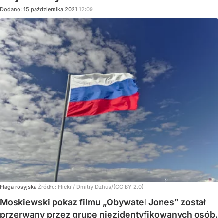
Dodano:
15
października
2021
12:09
Flaga rosyjska
Źródło:
Flickr
/
Dmitry Dzhus/(CC BY 2.0)
Moskiewski pokaz filmu „Obywatel Jones” został
przerwany przez grupę niezidentyfikowanych osób.