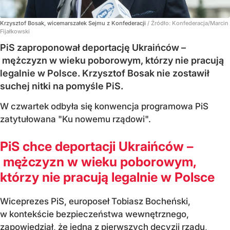
Krzysztof Bosak, wicemarszałek Sejmu z Konfederacji
/ Źródło:
Konfederacja/Marcin
Fijałkowski
PiS zaproponował deportację Ukraińców –
mężczyzn w wieku poborowym, którzy nie pracują
legalnie w Polsce. Krzysztof Bosak nie zostawił
suchej nitki na pomyśle PiS.
W czwartek odbyła się konwencja programowa PiS
zatytułowana "Ku nowemu rządowi".
PiS chce deportacji Ukraińców –
mężczyzn w wieku poborowym,
którzy nie pracują legalnie w Polsce
Wiceprezes PiS, europoseł Tobiasz Bocheński,
w kontekście bezpieczeństwa wewnętrznego,
zapowiedział, że jedną z pierwszych decyzji rządu,